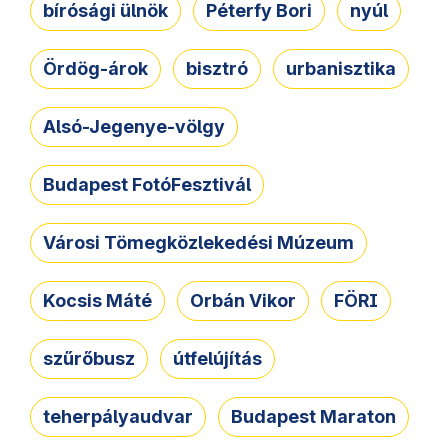
bírósági ülnök
Péterfy Bori
nyúl
Ördög-árok
bisztró
urbanisztika
Alsó-Jegenye-völgy
Budapest FotóFesztivál
Városi Tömegközlekedési Múzeum
Kocsis Máté
Orbán Vikor
FÖRI
szűrőbusz
útfelújítás
teherpályaudvar
Budapest Maraton