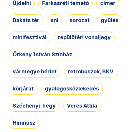
Újdelhi
Farkasréti temető
címer
Bakáts tér
sni
sorozat
gyűlés
minifesztivál
repülőtéri vonaljegy
Örkény István Színház
vármegye bérlet
retrobuszok, BKV
körjárat
gyalogosközlekedés
Széchenyi-hegy
Veres Attila
Himnusz