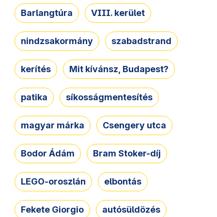
Barlangtúra
VIII. kerület
nindzsakormány
szabadstrand
kerítés
Mit kívánsz, Budapest?
patika
síkosságmentesítés
magyar márka
Csengery utca
Bodor Ádám
Bram Stoker-díj
LEGO-oroszlán
elbontás
Fekete Giorgio
autósüldözés