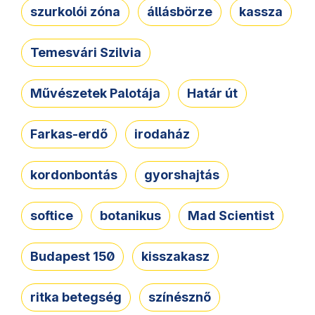
szurkolói zóna
állásbörze
kassza
Temesvári Szilvia
Művészetek Palotája
Határ út
Farkas-erdő
irodaház
kordonbontás
gyorshajtás
softice
botanikus
Mad Scientist
Budapest 150
kisszakasz
ritka betegség
színésznő