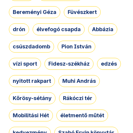
Bereményi Géza
Füvészkert
drón
élvefogó csapda
Abbázia
csúszdadomb
Pion István
vízi sport
Fidesz-székház
edzés
nyitott rakpart
Muhi András
Kőrösy-sétány
Rákóczi tér
Mobilitási Hét
életmentő műtét
kedvezmény
Szabó Ervin könyvtár