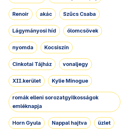
Renoir
akác
Szűcs Csaba
Lágymányosi híd
ólomcsövek
nyomda
Kocsiszín
Cinkotai Tájház
vonaljegy
XII.kerület
Kylie Minogue
romák elleni sorozatgyilkosságok
emléknapja
Horn Gyula
Nappal hajtva
üzlet