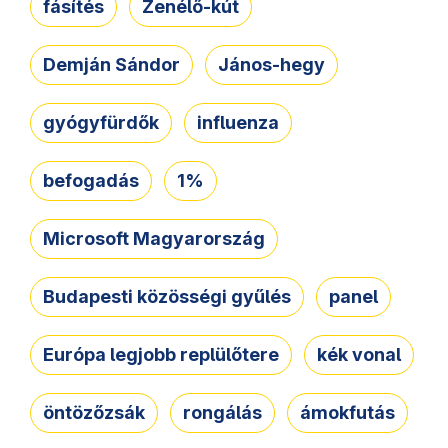
fásítés
Zenélő-kút
Demján Sándor
János-hegy
gyógyfürdők
influenza
befogadás
1%
Microsoft Magyarország
Budapesti közösségi gyűlés
panel
Európa legjobb replülőtere
kék vonal
öntözőzsák
rongálás
ámokfutás