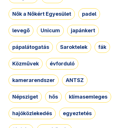
Nők a Nőkért Egyesület
padel
levegő
Unicum
japánkert
pápalátogatás
Saroktelek
fák
Közművek
évforduló
kamerarendszer
ANTSZ
Népsziget
hős
klímasemleges
hajóközlekedés
egyeztetés