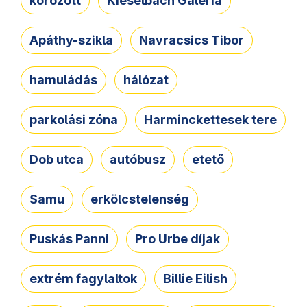
körözött
Kieselbach Galéria
Apáthy-szikla
Navracsics Tibor
hamuládás
hálózat
parkolási zóna
Harminckettesek tere
Dob utca
autóbusz
etető
Samu
erkölcstelenség
Puskás Panni
Pro Urbe díjak
extrém fagylaltok
Billie Eilish