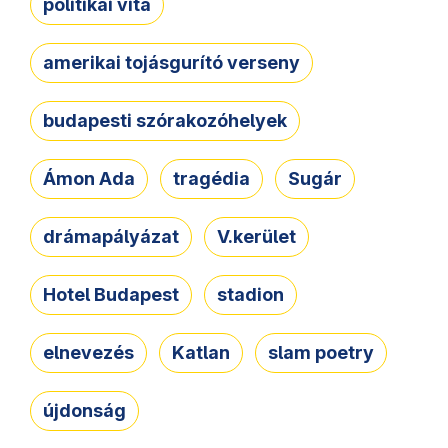
politikai vita
amerikai tojásgurító verseny
budapesti szórakozóhelyek
Ámon Ada
tragédia
Sugár
drámapályázat
V.kerület
Hotel Budapest
stadion
elnevezés
Katlan
slam poetry
újdonság