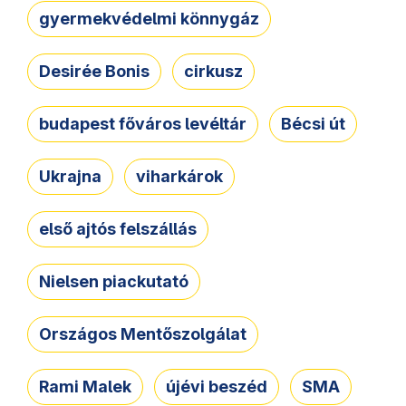
gyermekvédelmi könnygáz
Desirée Bonis
cirkusz
budapest főváros levéltár
Bécsi út
Ukrajna
viharkárok
első ajtós felszállás
Nielsen piackutató
Országos Mentőszolgálat
Rami Malek
újévi beszéd
SMA