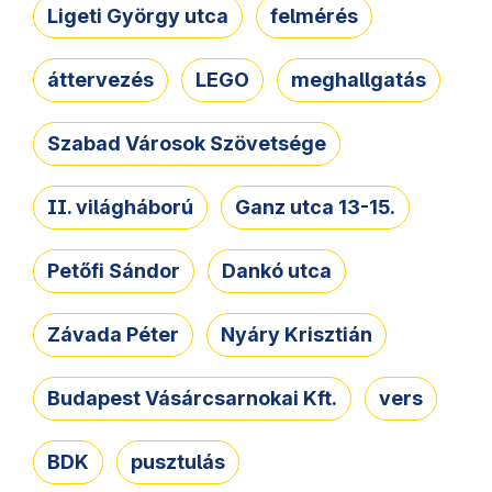
Ligeti György utca
felmérés
áttervezés
LEGO
meghallgatás
Szabad Városok Szövetsége
II. világháború
Ganz utca 13-15.
Petőfi Sándor
Dankó utca
Závada Péter
Nyáry Krisztián
Budapest Vásárcsarnokai Kft.
vers
BDK
pusztulás