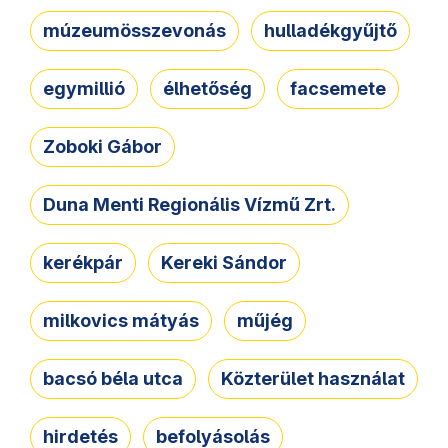
múzeumösszevonás
hulladékgyűjtő
egymillió
élhetőség
facsemete
Zoboki Gábor
Duna Menti Regionális Vízmű Zrt.
kerékpár
Kereki Sándor
milkovics mátyás
műjég
bacsó béla utca
Közterület használat
hirdetés
befolyásolás