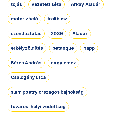
tojás
vezetett séta
Árkay Aladár
motorizáció
trolibusz
szondáztatás
2030
Aladár
erkélyzöldítés
petanque
napp
Béres András
nagylemez
Csalogány utca
slam poetry országos bajnokság
fővárosi helyi védettség