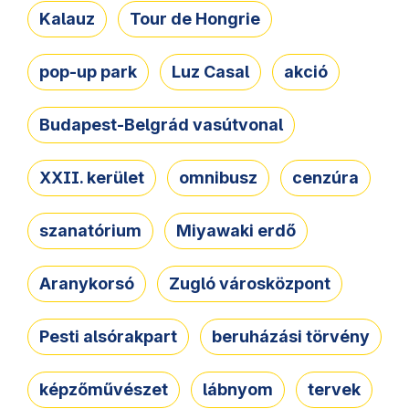
Kalauz
Tour de Hongrie
pop-up park
Luz Casal
akció
Budapest-Belgrád vasútvonal
XXII. kerület
omnibusz
cenzúra
szanatórium
Miyawaki erdő
Aranykorsó
Zugló városközpont
Pesti alsórakpart
beruházási törvény
képzőművészet
lábnyom
tervek