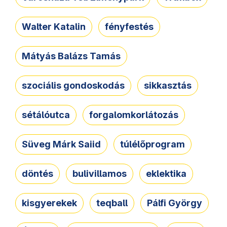
Walter Katalin
fényfestés
Mátyás Balázs Tamás
szociális gondoskodás
sikkasztás
sétálóutca
forgalomkorlátozás
Süveg Márk Saiid
túlélőprogram
döntés
bulivillamos
eklektika
kisgyerekek
teqball
Pálfi György