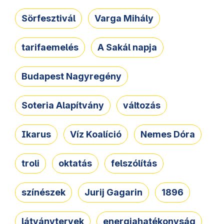
Sörfesztivál
Varga Mihály
tarifaemelés
A Sakál napja
Budapest Nagyregény
Soteria Alapítvány
változás
Ikarus
Víz Koalíció
Nemes Dóra
troli
oktatás
felszólítás
színészek
Jurij Gagarin
1896
látványtervek
energiahatékonyság