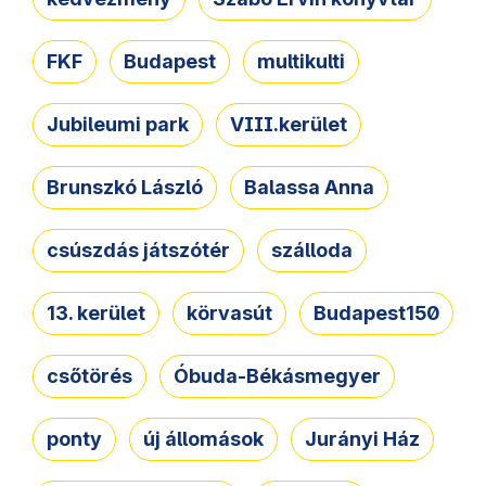
FKF
Budapest
multikulti
Jubileumi park
VIII.kerület
Brunszkó László
Balassa Anna
csúszdás játszótér
szálloda
13. kerület
körvasút
Budapest150
csőtörés
Óbuda-Békásmegyer
ponty
új állomások
Jurányi Ház