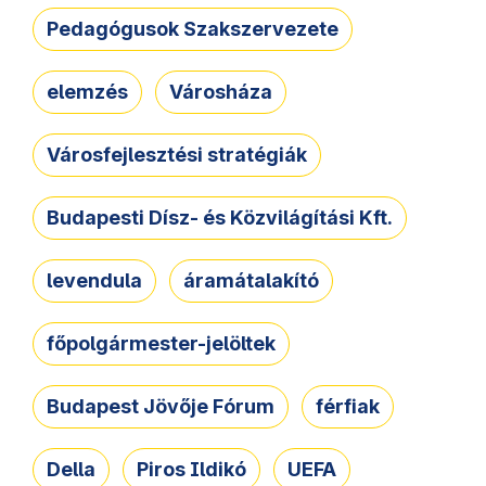
Pedagógusok Szakszervezete
elemzés
Városháza
Városfejlesztési stratégiák
Budapesti Dísz- és Közvilágítási Kft.
levendula
áramátalakító
főpolgármester-jelöltek
Budapest Jövője Fórum
férfiak
Della
Piros Ildikó
UEFA