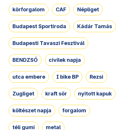
körforgalom
CAF
Népliget
Budapest Sportiroda
Kádár Tamás
Budapesti Tavaszi Fesztivál
BENDZSÓ
civilek napja
utca embere
I bike BP
Rezsi
Zugliget
kraft sör
nyitott kapuk
költészet napja
forgalom
téli gumi
metal