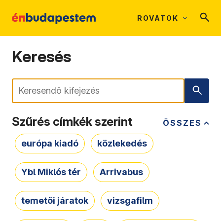
ROVATOK
Keresés
Keresés
Szűrés címkék szerint
ÖSSZES
európa kiadó
közlekedés
Ybl Miklós tér
Arrivabus
temetői járatok
vizsgafilm