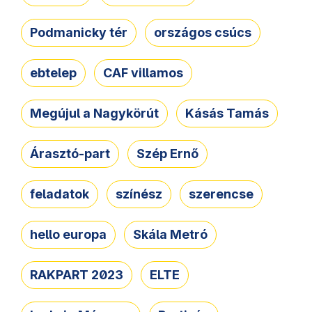
Podmanicky tér
országos csúcs
ebtelep
CAF villamos
Megújul a Nagykörút
Kásás Tamás
Árasztó-part
Szép Ernő
feladatok
színész
szerencse
hello europa
Skála Metró
RAKPART 2023
ELTE