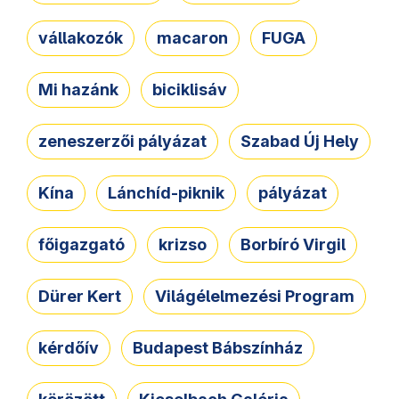
vállakozók
macaron
FUGA
Mi hazánk
biciklisáv
zeneszerzői pályázat
Szabad Új Hely
Kína
Lánchíd-piknik
pályázat
főigazgató
krizso
Borbíró Virgil
Dürer Kert
Világélelmezési Program
kérdőív
Budapest Bábszínház