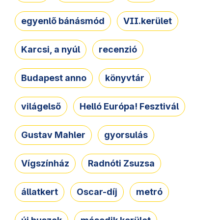
egyenlő bánásmód
VII.kerület
Karcsi, a nyúl
recenzió
Budapest anno
könyvtár
világelső
Helló Európa! Fesztivál
Gustav Mahler
gyorsulás
Vígszínház
Radnóti Zsuzsa
állatkert
Oscar-díj
metró