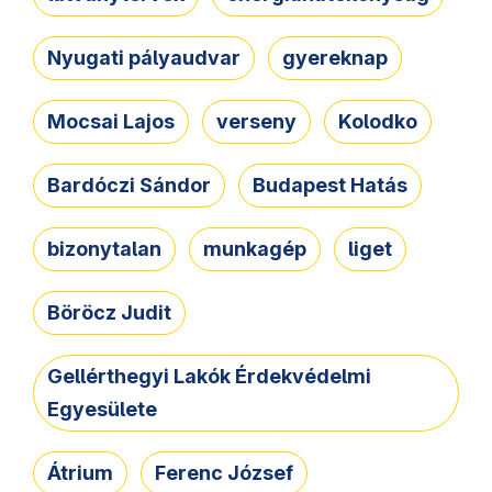
Nyugati pályaudvar
gyereknap
Mocsai Lajos
verseny
Kolodko
Bardóczi Sándor
Budapest Hatás
bizonytalan
munkagép
liget
Böröcz Judit
Gellérthegyi Lakók Érdekvédelmi
Egyesülete
Átrium
Ferenc József