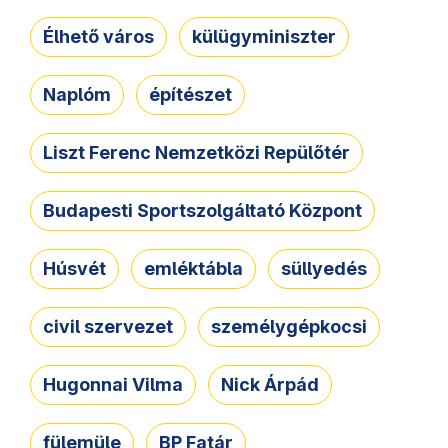
Élhető város
külügyminiszter
Naplóm
építészet
Liszt Ferenc Nemzetközi Repülőtér
Budapesti Sportszolgáltató Központ
Húsvét
emléktábla
süllyedés
civil szervezet
személygépkocsi
Hugonnai Vilma
Nick Árpád
fülemüle
BP Fatár