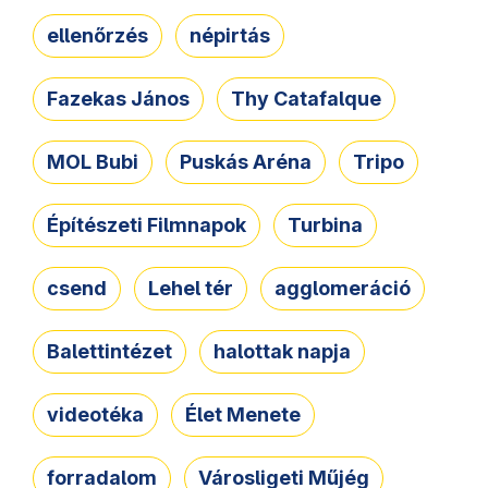
ellenőrzés
népirtás
Fazekas János
Thy Catafalque
MOL Bubi
Puskás Aréna
Tripo
Építészeti Filmnapok
Turbina
csend
Lehel tér
agglomeráció
Balettintézet
halottak napja
videotéka
Élet Menete
forradalom
Városligeti Műjég