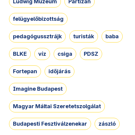
Ludwig Múzeum
Partizán
felügyelőbizottság
pedagógussztrájk
turisták
baba
BLKE
víz
csiga
PDSZ
Fortepan
időjárás
Imagine Budapest
Magyar Máltai Szeretetszolgálat
Budapesti Fesztiválzenekar
zászló