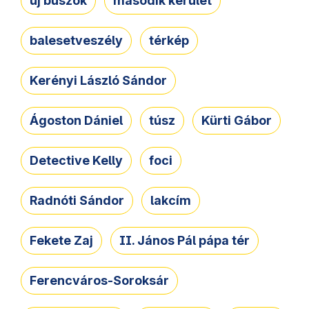
új buszok
második kerület
balesetveszély
térkép
Kerényi László Sándor
Ágoston Dániel
túsz
Kürti Gábor
Detective Kelly
foci
Radnóti Sándor
lakcím
Fekete Zaj
II. János Pál pápa tér
Ferencváros-Soroksár