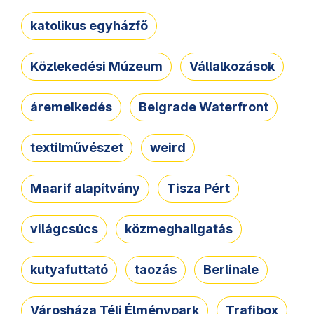
katolikus egyházfő
Közlekedési Múzeum
Vállalkozások
áremelkedés
Belgrade Waterfront
textilművészet
weird
Maarif alapítvány
Tisza Pért
világcsúcs
közmeghallgatás
kutyafuttató
taozás
Berlinale
Városháza Téli Élménypark
Trafibox