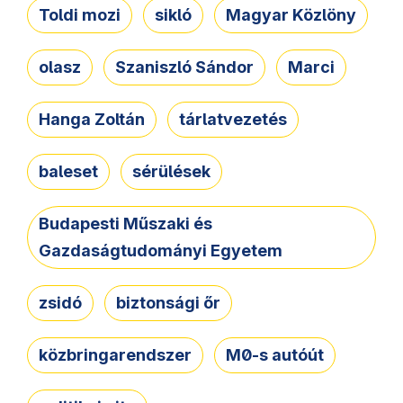
Toldi mozi
sikló
Magyar Közlöny
olasz
Szaniszló Sándor
Marci
Hanga Zoltán
tárlatvezetés
baleset
sérülések
Budapesti Műszaki és
Gazdaságtudományi Egyetem
zsidó
biztonsági őr
közbringarendszer
M0-s autóút