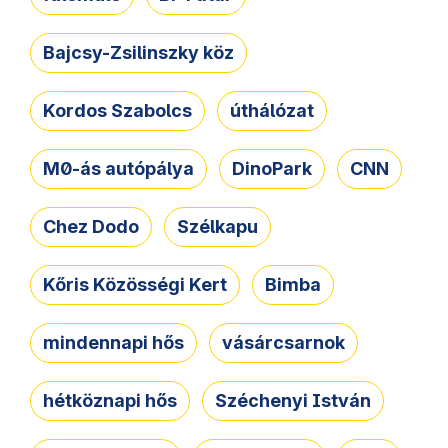
Bajcsy-Zsilinszky köz
Kordos Szabolcs
úthálózat
M0-ás autópálya
DinoPark
CNN
Chez Dodo
Szélkapu
Kőris Közösségi Kert
Bimba
mindennapi hős
vásárcsarnok
hétköznapi hős
Széchenyi István