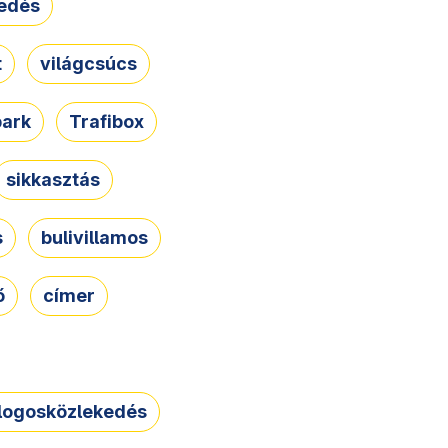
edés
t
világcsúcs
park
Trafibox
sikkasztás
s
bulivillamos
ő
címer
logosközlekedés