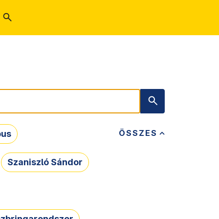
ÖSSZES
bus
Szaniszló Sándor
zbringarendszer