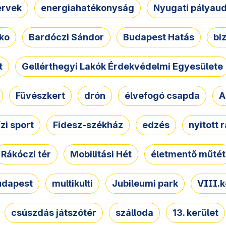
ervek
energiahatékonyság
Nyugati pályau
ko
Bardóczi Sándor
Budapest Hatás
bi
t
Gellérthegyi Lakók Érdekvédelmi Egyesülete
Füvészkert
drón
élvefogó csapda
A
ízi sport
Fidesz-székház
edzés
nyitott 
Rákóczi tér
Mobilitási Hét
életmentő műtét
udapest
multikulti
Jubileumi park
VIII.k
csúszdás játszótér
szálloda
13. kerület