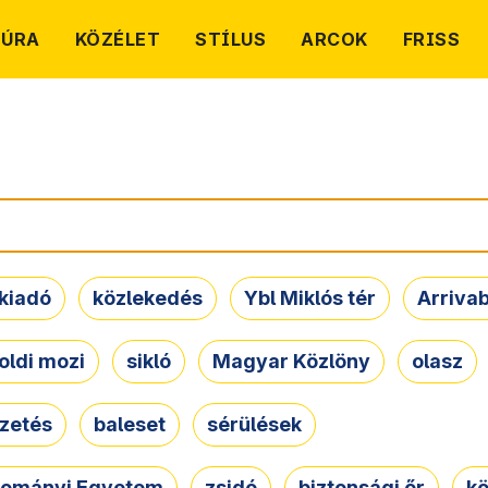
TÚRA
KÖZÉLET
STÍLUS
ARCOK
FRISS
kiadó
közlekedés
Ybl Miklós tér
Arriva
oldi mozi
sikló
Magyar Közlöny
olasz
ezetés
baleset
sérülések
dományi Egyetem
zsidó
biztonsági őr
kö