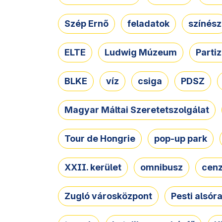
Szép Ernő
feladatok
színész
ELTE
Ludwig Múzeum
Parti
BLKE
víz
csiga
PDSZ
Magyar Máltai Szeretetszolgálat
Tour de Hongrie
pop-up park
XXII. kerület
omnibusz
cen
Zugló városközpont
Pesti alsór