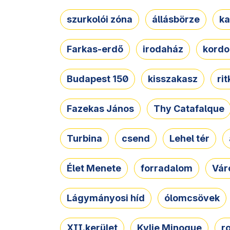
szurkolói zóna
állásbörze
ka
Farkas-erdő
irodaház
kordo
Budapest 150
kisszakasz
ri
Fazekas János
Thy Catafalque
Turbina
csend
Lehel tér
Élet Menete
forradalom
Vár
Lágymányosi híd
ólomcsövek
XII.kerület
Kylie Minogue
r