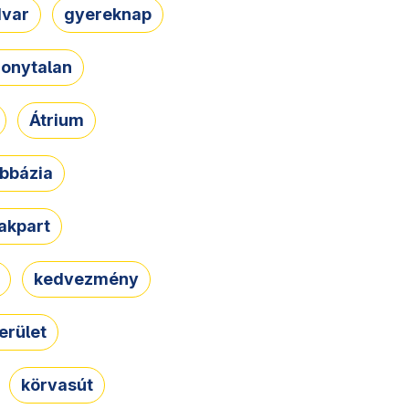
dvar
gyereknap
zonytalan
Átrium
bbázia
rakpart
kedvezmény
erület
körvasút