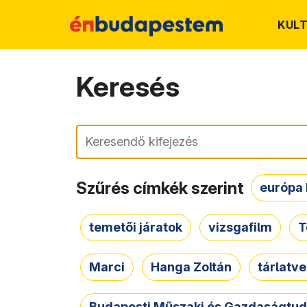
KUL
Keresés
Keresés
Szűrés címkék szerint
európa 
temetői járatok
vizsgafilm
T
Marci
Hanga Zoltán
tárlatv
Budapesti Műszaki és Gazdaságtu