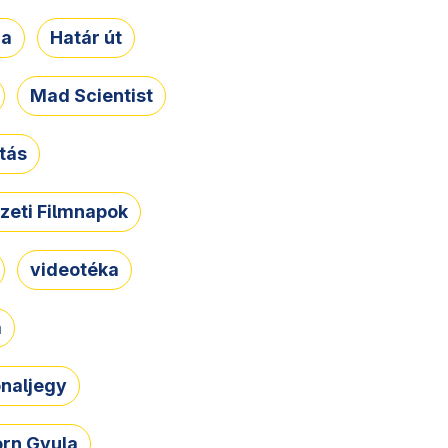
ja
Határ út
Mad Scientist
tás
zeti Filmnapok
videotéka
a
naljegy
rn Gyula