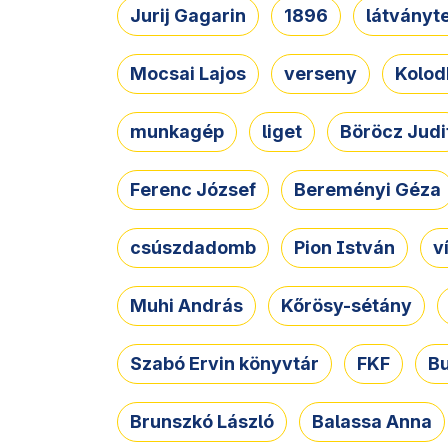
Jurij Gagarin
1896
látványt
Mocsai Lajos
verseny
Kolod
munkagép
liget
Böröcz Judi
Ferenc József
Bereményi Géza
csúszdadomb
Pion István
v
Muhi András
Kőrösy-sétány
Szabó Ervin könyvtár
FKF
B
Brunszkó László
Balassa Anna