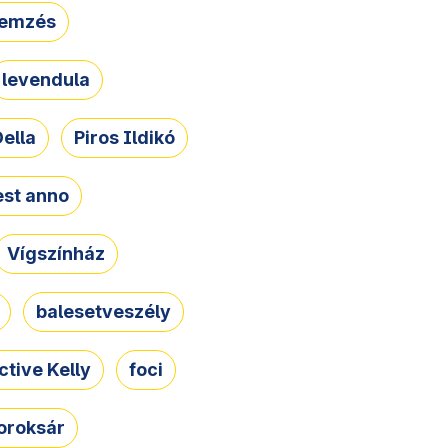
lemzés
levendula
ella
Piros Ildikó
st anno
Vígszínház
balesetveszély
ctive Kelly
foci
oroksár