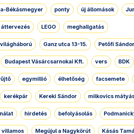
a-Békásmegyer
ponty
új állomások
Ju
áttervezés
LEGO
meghallgatás
. világháború
Ganz utca 13-15.
Petőfi Sándo
Budapest Vásárcsarnokai Kft.
vers
BDK
űjtő
egymillió
élhetőség
facsemete
kerékpár
Kereki Sándor
milkovics mátyá
nálat
hirdetés
befolyásolás
Podmanicky
 villamos
Megújul a Nagykörút
Kásás Tam