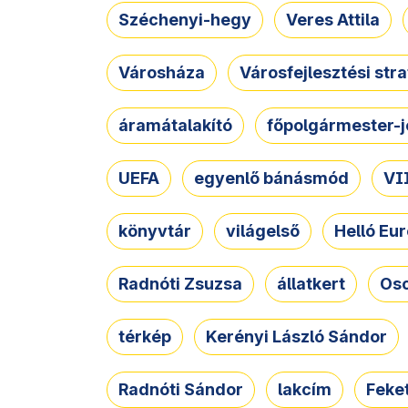
Széchenyi-hegy
Veres Attila
Városháza
Városfejlesztési str
áramátalakító
főpolgármester-j
UEFA
egyenlő bánásmód
VII
könyvtár
világelső
Helló Eur
Radnóti Zsuzsa
állatkert
Osc
térkép
Kerényi László Sándor
Radnóti Sándor
lakcím
Feket