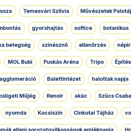
ssza
Temesvári Szilvia
Művészetek Palotá
nbontás
gyorshajtás
softice
botanikus
tka betegség
színésznő
ellenőrzés
népir
MOL Bubi
Puskás Aréna
Tripo
Építés
agglomeráció
Balettintézet
halottak napja
osligeti Műjég
Renoir
akác
Szűcs Csab
nyomda
Kocsiszín
Cinkotai Tájház
vo
omák elleni sorozatgyilkosságok emléknapja
Ho