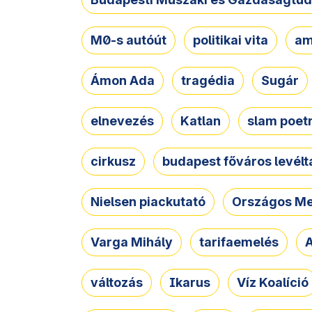
M0-s autóút
politikai vita
am
Ámon Ada
tragédia
Sugár
elnevezés
Katlan
slam poet
cirkusz
budapest főváros levélt
Nielsen piackutató
Országos Me
Varga Mihály
tarifaemelés
A
változás
Ikarus
Víz Koalíció