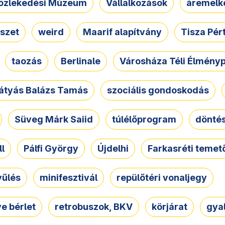
özlekedési Múzeum
Vállalkozások
áremelk
szet
weird
Maarif alapítvány
Tisza Pér
taozás
Berlinale
Városháza Téli Élmény
átyás Balázs Tamás
szociális gondoskodás
Süveg Márk Saiid
túlélőprogram
dönté
ll
Pálfi György
Újdelhi
Farkasréti temet
yűlés
minifesztivál
repülőtéri vonaljegy
e bérlet
retrobuszok, BKV
körjárat
gya