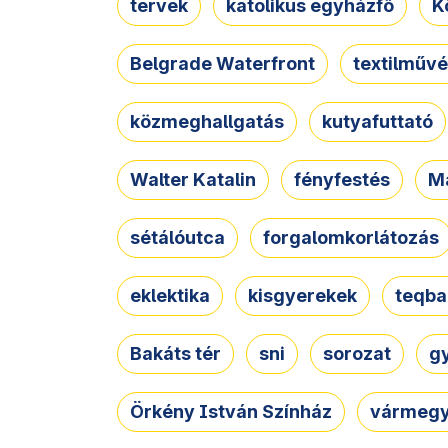
tervek
katolikus egyházfő
K
Belgrade Waterfront
textilművé
közmeghallgatás
kutyafuttató
Walter Katalin
fényfestés
M
sétálóutca
forgalomkorlátozás
eklektika
kisgyerekek
teqba
Bakáts tér
sni
sorozat
g
Örkény István Színház
vármegy