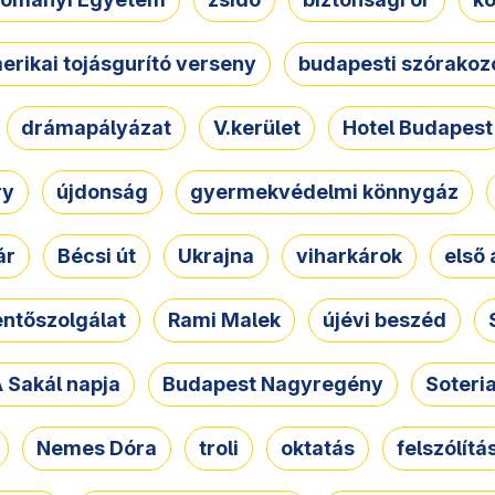
erikai tojásgurító verseny
budapesti szórakoz
drámapályázat
V.kerület
Hotel Budapest
ry
újdonság
gyermekvédelmi könnygáz
ár
Bécsi út
Ukrajna
viharkárok
első 
ntőszolgálat
Rami Malek
újévi beszéd
 Sakál napja
Budapest Nagyregény
Soteri
Nemes Dóra
troli
oktatás
felszólítá