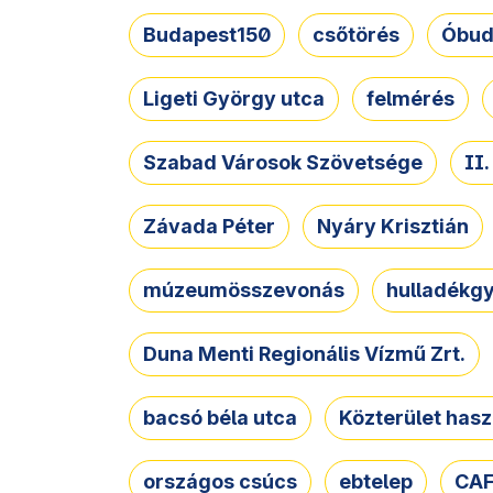
Budapest150
csőtörés
Óbud
Ligeti György utca
felmérés
Szabad Városok Szövetsége
II
Závada Péter
Nyáry Krisztián
múzeumösszevonás
hulladékgy
Duna Menti Regionális Vízmű Zrt.
bacsó béla utca
Közterület hasz
országos csúcs
ebtelep
CAF