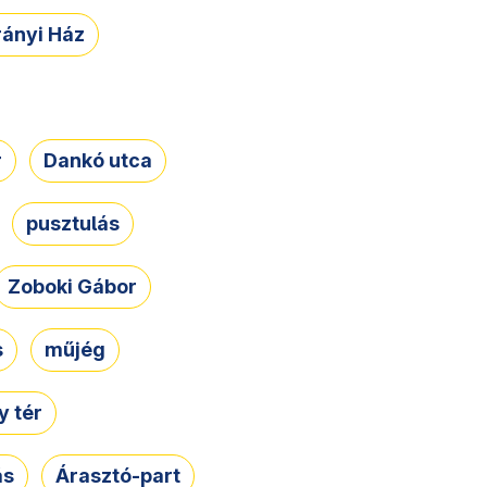
rányi Ház
r
Dankó utca
pusztulás
Zoboki Gábor
s
műjég
 tér
ás
Árasztó-part