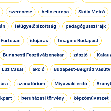
szerencse
hello europa
Skála Metró
zán
felügyelőbizottság
pedagógussztrájk
Fortepan
időjárás
Imagine Budapest
Budapesti Fesztiválzenekar
zászló
Kalau
Luz Casal
akció
Budapest-Belgrád vasútv
zúra
szanatórium
Miyawaki erdő
Arany
akpart
beruházási törvény
képzőművészet