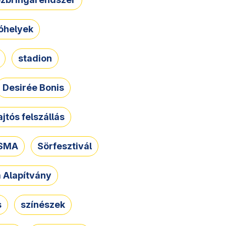
óhelyek
stadion
Desirée Bonis
ajtós felszállás
SMA
Sörfesztivál
a Alapítvány
s
színészek