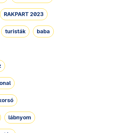
RAKPART 2023
turisták
baba
z
onal
korsó
lábnyom