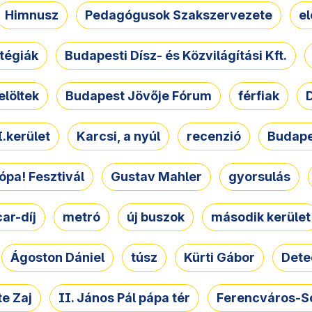
Himnusz
Pedagógusok Szakszervezete
e
atégiák
Budapesti Dísz- és Közvilágítási Kft.
elöltek
Budapest Jövője Fórum
férfiak
D
.kerület
Karcsi, a nyúl
recenzió
Budape
ópa! Fesztivál
Gustav Mahler
gyorsulás
ar-díj
metró
új buszok
második kerület
Ágoston Dániel
túsz
Kürti Gábor
Dete
e Zaj
II. János Pál pápa tér
Ferencváros-S