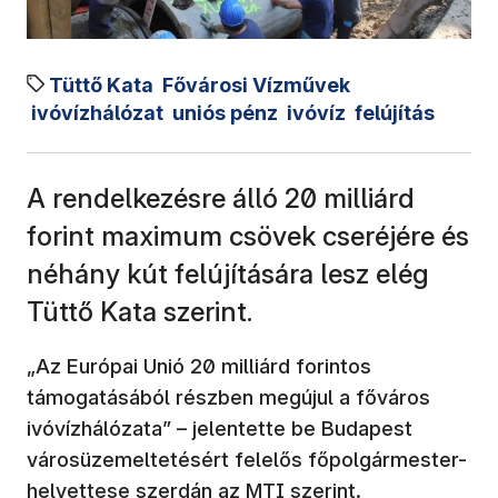
Tüttő Kata
Fővárosi Vízművek
ivóvízhálózat
uniós pénz
ivóvíz
felújítás
A rendelkezésre álló 20 milliárd
forint maximum csövek cseréjére és
néhány kút felújítására lesz elég
Tüttő Kata szerint.
„Az Európai Unió 20 milliárd forintos
támogatásából részben megújul a főváros
ivóvízhálózata” – jelentette be Budapest
városüzemeltetésért felelős főpolgármester-
helyettese szerdán az MTI szerint.