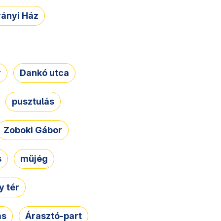
rányi Ház
r
Dankó utca
pusztulás
Zoboki Gábor
s
műjég
 tér
ás
Árasztó-part