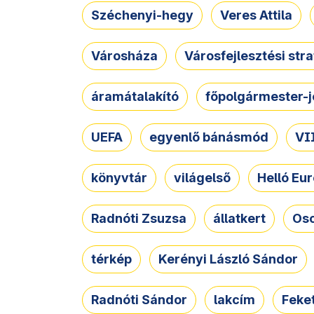
Széchenyi-hegy
Veres Attila
Városháza
Városfejlesztési str
áramátalakító
főpolgármester-j
UEFA
egyenlő bánásmód
VII
könyvtár
világelső
Helló Eur
Radnóti Zsuzsa
állatkert
Osc
térkép
Kerényi László Sándor
Radnóti Sándor
lakcím
Feket