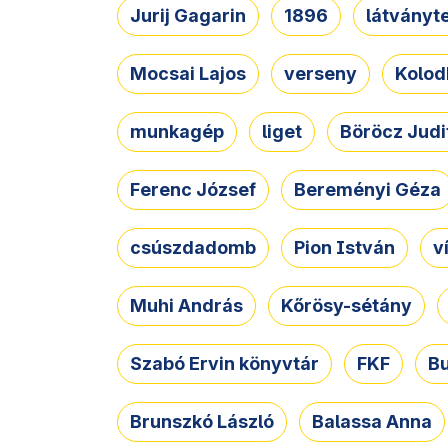
Jurij Gagarin
1896
látványt
Mocsai Lajos
verseny
Kolod
munkagép
liget
Böröcz Judi
Ferenc József
Bereményi Géza
csúszdadomb
Pion István
v
Muhi András
Kőrösy-sétány
Szabó Ervin könyvtár
FKF
B
Brunszkó László
Balassa Anna