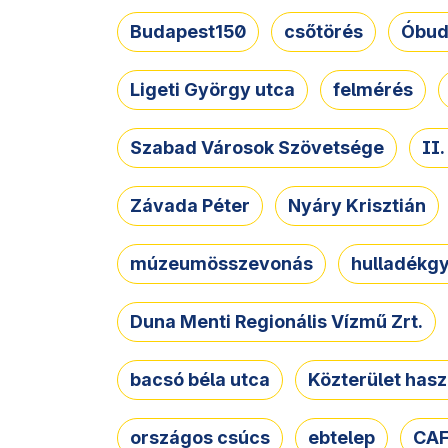
Budapest150
csőtörés
Óbud
Ligeti György utca
felmérés
Szabad Városok Szövetsége
II
Závada Péter
Nyáry Krisztián
múzeumösszevonás
hulladékgy
Duna Menti Regionális Vízmű Zrt.
bacsó béla utca
Közterület hasz
országos csúcs
ebtelep
CAF