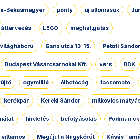
a-Békásmegyer
ponty
új állomások
Ju
áttervezés
LEGO
meghallgatás
. világháború
Ganz utca 13-15.
Petőfi Sándo
Budapest Vásárcsarnokai Kft.
vers
BDK
űjtő
egymillió
élhetőség
facsemete
kerékpár
Kereki Sándor
milkovics mátyá
nálat
hirdetés
befolyásolás
Podmanicky
 villamos
Megújul a Nagykörút
Kásás Tam