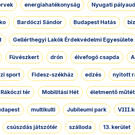
ervek
energiahatékonyság
Nyugati pályau
ko
Bardóczi Sándor
Budapest Hatás
bi
t
Gellérthegyi Lakók Érdekvédelmi Egyesülete
Füvészkert
drón
élvefogó csapda
A
ízi sport
Fidesz-székház
edzés
nyitott 
Rákóczi tér
Mobilitási Hét
életmentő műtét
udapest
multikulti
Jubileumi park
VIII.k
csúszdás játszótér
szálloda
13. kerület