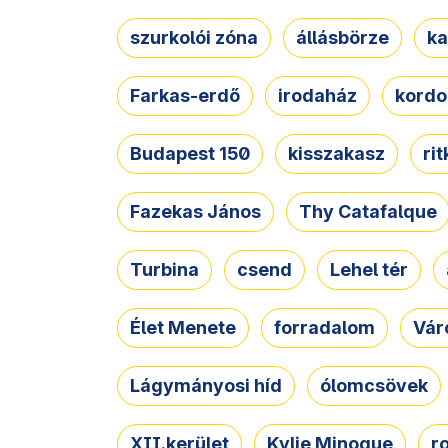
szurkolói zóna
állásbörze
ka
Farkas-erdő
irodaház
kordo
Budapest 150
kisszakasz
ri
Fazekas János
Thy Catafalque
Turbina
csend
Lehel tér
Élet Menete
forradalom
Vár
Lágymányosi híd
ólomcsövek
XII.kerület
Kylie Minogue
r