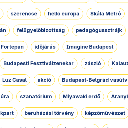
szerencse
hello europa
Skála Metró
zán
felügyelőbizottság
pedagógussztrájk
Fortepan
időjárás
Imagine Budapest
Budapesti Fesztiválzenekar
zászló
Kalau
Luz Casal
akció
Budapest-Belgrád vasútv
zúra
szanatórium
Miyawaki erdő
Arany
akpart
beruházási törvény
képzőművészet