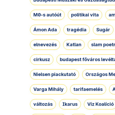
M0-s autóút
politikai vita
am
Ámon Ada
tragédia
Sugár
elnevezés
Katlan
slam poet
cirkusz
budapest főváros levélt
Nielsen piackutató
Országos Me
Varga Mihály
tarifaemelés
A
változás
Ikarus
Víz Koalíció