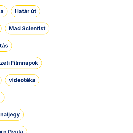
ja
Határ út
Mad Scientist
tás
zeti Filmnapok
videotéka
a
naljegy
rn Gyula