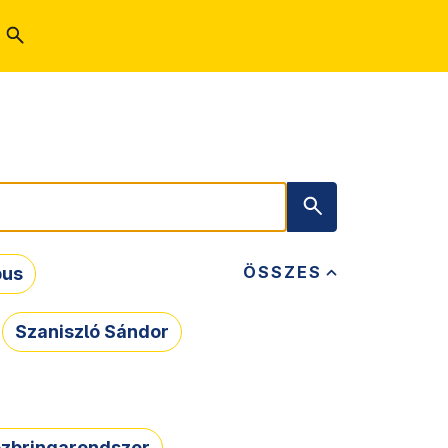
ÖSSZES
bus
Szaniszló Sándor
zbringarendszer