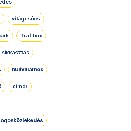
edés
t
világcsúcs
park
Trafibox
sikkasztás
s
bulivillamos
ő
címer
logosközlekedés