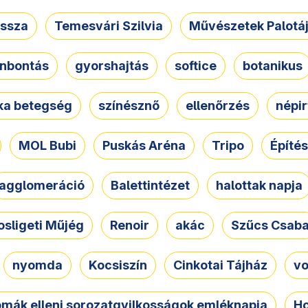
ssza
Temesvári Szilvia
Művészetek Palotá
nbontás
gyorshajtás
softice
botanikus
tka betegség
színésznő
ellenőrzés
népir
MOL Bubi
Puskás Aréna
Tripo
Építés
agglomeráció
Balettintézet
halottak napja
osligeti Műjég
Renoir
akác
Szűcs Csab
nyomda
Kocsiszín
Cinkotai Tájház
vo
omák elleni sorozatgyilkosságok emléknapja
Ho