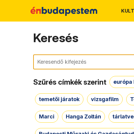
KUL
Keresés
Keresés
Szűrés címkék szerint
európa 
temetői járatok
vizsgafilm
T
Marci
Hanga Zoltán
tárlatv
Budapesti Műszaki és Gazdaságtu