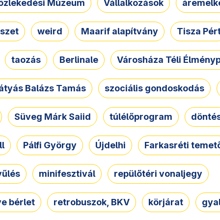
özlekedési Múzeum
Vállalkozások
áremelk
szet
weird
Maarif alapítvány
Tisza Pér
taozás
Berlinale
Városháza Téli Élmény
átyás Balázs Tamás
szociális gondoskodás
Süveg Márk Saiid
túlélőprogram
dönté
ll
Pálfi György
Újdelhi
Farkasréti temet
yűlés
minifesztivál
repülőtéri vonaljegy
e bérlet
retrobuszok, BKV
körjárat
gya