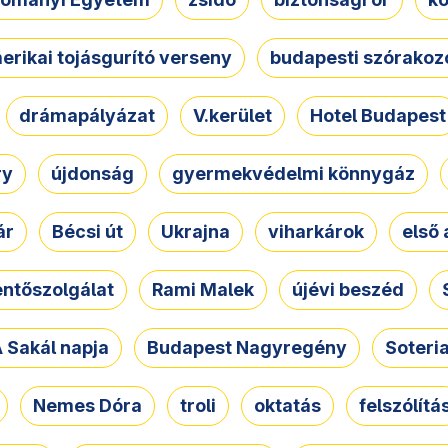
erikai tojásgurító verseny
budapesti szórakoz
drámapályázat
V.kerület
Hotel Budapest
ry
újdonság
gyermekvédelmi könnygáz
ár
Bécsi út
Ukrajna
viharkárok
első 
ntőszolgálat
Rami Malek
újévi beszéd
 Sakál napja
Budapest Nagyregény
Soteri
Nemes Dóra
troli
oktatás
felszólítá