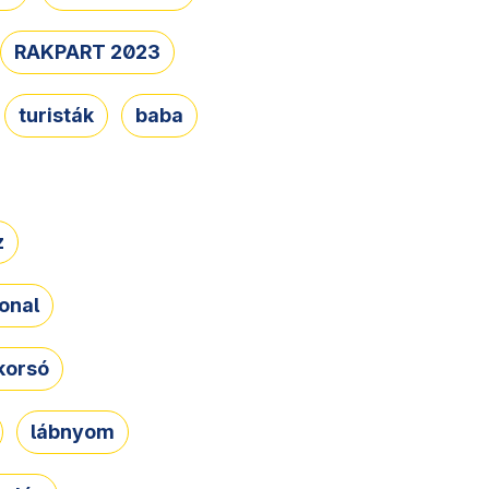
RAKPART 2023
turisták
baba
z
onal
korsó
lábnyom