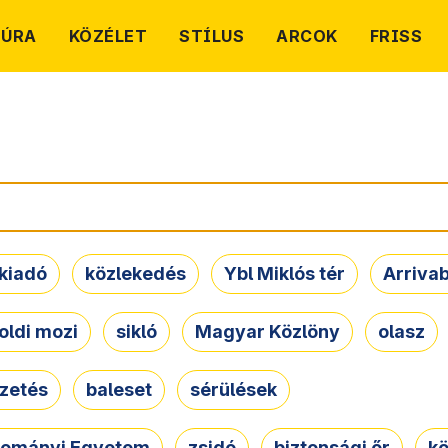
TÚRA
KÖZÉLET
STÍLUS
ARCOK
FRISS
kiadó
közlekedés
Ybl Miklós tér
Arriva
oldi mozi
sikló
Magyar Közlöny
olasz
ezetés
baleset
sérülések
dományi Egyetem
zsidó
biztonsági őr
kö