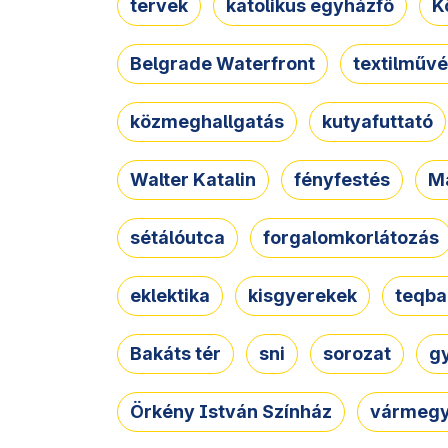
tervek
katolikus egyházfő
K
Belgrade Waterfront
textilművé
közmeghallgatás
kutyafuttató
Walter Katalin
fényfestés
M
sétálóutca
forgalomkorlátozás
eklektika
kisgyerekek
teqba
Bakáts tér
sni
sorozat
g
Örkény István Színház
vármegy