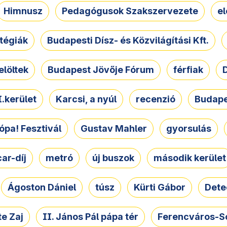
Himnusz
Pedagógusok Szakszervezete
e
atégiák
Budapesti Dísz- és Közvilágítási Kft.
elöltek
Budapest Jövője Fórum
férfiak
D
.kerület
Karcsi, a nyúl
recenzió
Budape
ópa! Fesztivál
Gustav Mahler
gyorsulás
ar-díj
metró
új buszok
második kerület
Ágoston Dániel
túsz
Kürti Gábor
Dete
e Zaj
II. János Pál pápa tér
Ferencváros-S