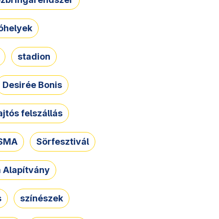
óhelyek
stadion
Desirée Bonis
ajtós felszállás
SMA
Sörfesztivál
a Alapítvány
s
színészek