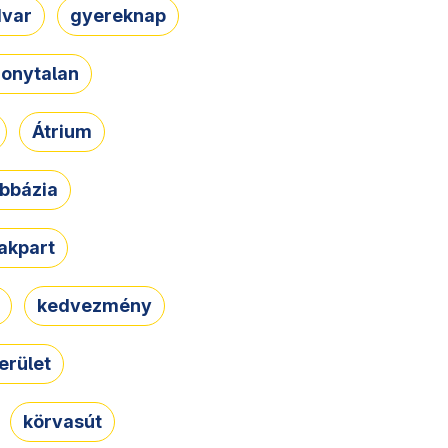
dvar
gyereknap
zonytalan
Átrium
bbázia
rakpart
kedvezmény
erület
körvasút