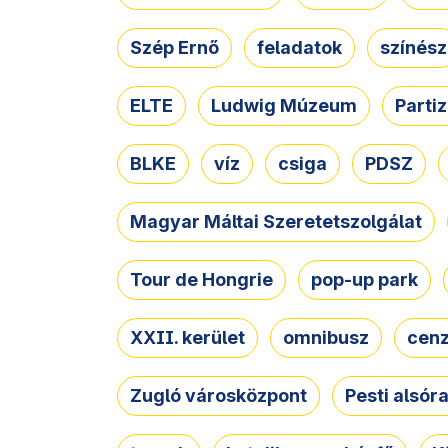
Szép Ernő
feladatok
színész
ELTE
Ludwig Múzeum
Parti
BLKE
víz
csiga
PDSZ
Magyar Máltai Szeretetszolgálat
Tour de Hongrie
pop-up park
XXII. kerület
omnibusz
cen
Zugló városközpont
Pesti alsór