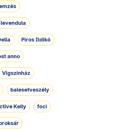
lemzés
levendula
ella
Piros Ildikó
st anno
Vígszínház
balesetveszély
ctive Kelly
foci
oroksár