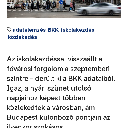
adatelemzés
BKK
iskolakezdés
közlekedés
Az iskolakezdéssel visszaállt a
fővárosi forgalom a szeptemberi
szintre – derült ki a BKK adataiból.
Igaz, a nyári szünet utolsó
napjaihoz képest többen
közlekedtek a városban, ám
Budapest különböző pontjain az
ilyenkor szokásos