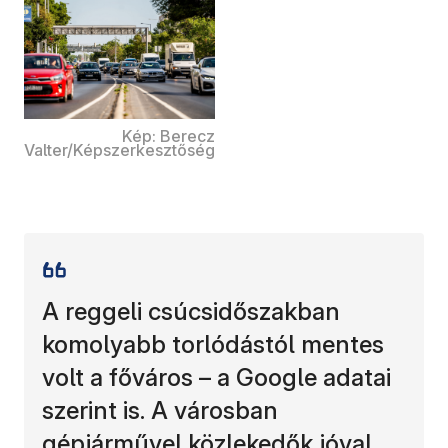
Kép: Berecz
Valter/Képszerkesztőség
A reggeli csúcsidőszakban
komolyabb torlódástól mentes
volt a főváros – a Google adatai
szerint is. A városban
gépjárművel közlekedők jóval