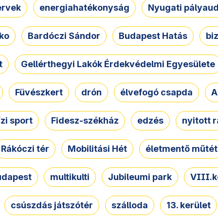
ervek
energiahatékonyság
Nyugati pályau
ko
Bardóczi Sándor
Budapest Hatás
bi
t
Gellérthegyi Lakók Érdekvédelmi Egyesülete
Füvészkert
drón
élvefogó csapda
A
ízi sport
Fidesz-székház
edzés
nyitott 
Rákóczi tér
Mobilitási Hét
életmentő műtét
udapest
multikulti
Jubileumi park
VIII.k
csúszdás játszótér
szálloda
13. kerület