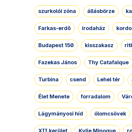
szurkolói zóna
állásbörze
ka
Farkas-erdő
irodaház
kordo
Budapest 150
kisszakasz
ri
Fazekas János
Thy Catafalque
Turbina
csend
Lehel tér
Élet Menete
forradalom
Vár
Lágymányosi híd
ólomcsövek
XII.kerület
Kylie Minogue
r