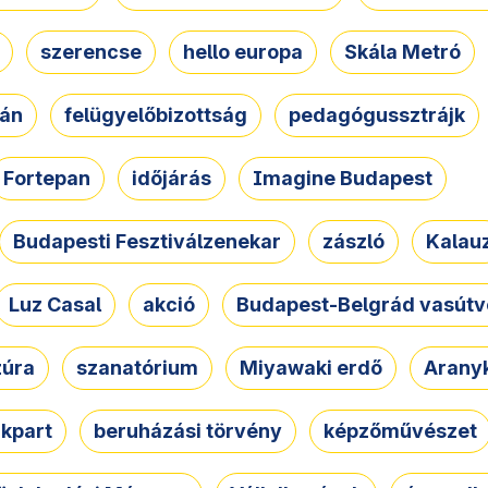
szerencse
hello europa
Skála Metró
zán
felügyelőbizottság
pedagógussztrájk
Fortepan
időjárás
Imagine Budapest
Budapesti Fesztiválzenekar
zászló
Kalau
Luz Casal
akció
Budapest-Belgrád vasútv
zúra
szanatórium
Miyawaki erdő
Arany
akpart
beruházási törvény
képzőművészet