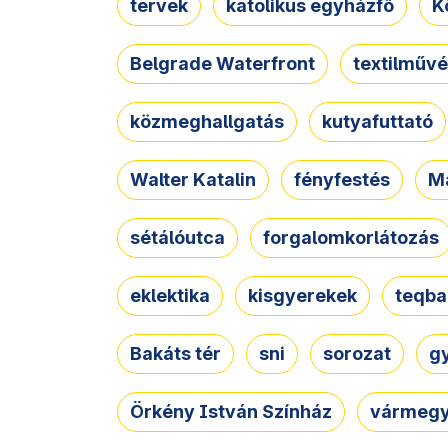
tervek
katolikus egyházfő
K
Belgrade Waterfront
textilművé
közmeghallgatás
kutyafuttató
Walter Katalin
fényfestés
M
sétálóutca
forgalomkorlátozás
eklektika
kisgyerekek
teqba
Bakáts tér
sni
sorozat
g
Örkény István Színház
vármegy