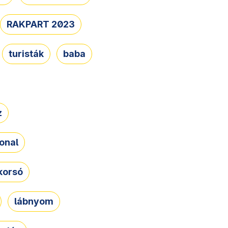
RAKPART 2023
turisták
baba
z
onal
korsó
lábnyom