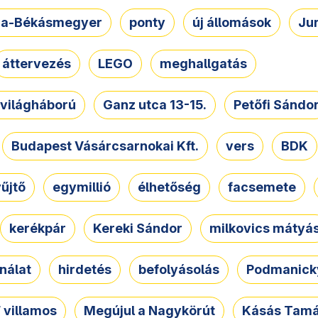
a-Békásmegyer
ponty
új állomások
Ju
áttervezés
LEGO
meghallgatás
. világháború
Ganz utca 13-15.
Petőfi Sándo
Budapest Vásárcsarnokai Kft.
vers
BDK
űjtő
egymillió
élhetőség
facsemete
kerékpár
Kereki Sándor
milkovics mátyá
nálat
hirdetés
befolyásolás
Podmanicky
 villamos
Megújul a Nagykörút
Kásás Tam