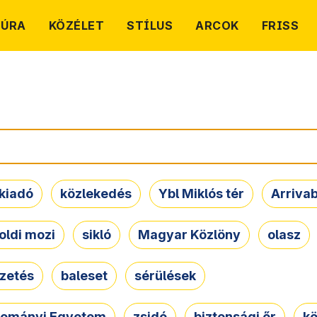
TÚRA
KÖZÉLET
STÍLUS
ARCOK
FRISS
kiadó
közlekedés
Ybl Miklós tér
Arriva
oldi mozi
sikló
Magyar Közlöny
olasz
ezetés
baleset
sérülések
dományi Egyetem
zsidó
biztonsági őr
kö