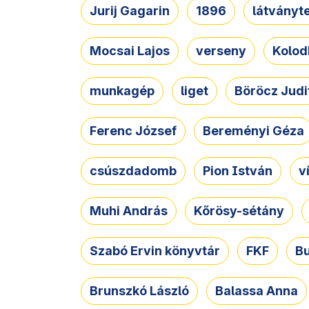
Jurij Gagarin
1896
látványt
Mocsai Lajos
verseny
Kolod
munkagép
liget
Böröcz Judi
Ferenc József
Bereményi Géza
csúszdadomb
Pion István
v
Muhi András
Kőrösy-sétány
Szabó Ervin könyvtár
FKF
B
Brunszkó László
Balassa Anna