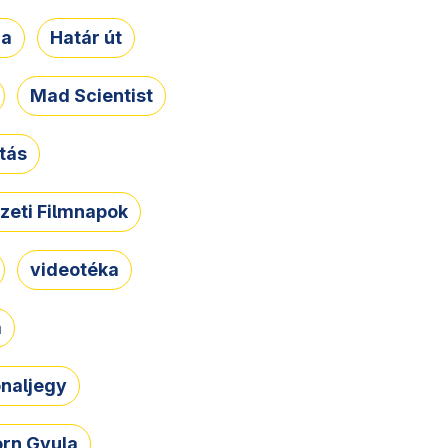
ja
Határ út
Mad Scientist
tás
zeti Filmnapok
videotéka
a
naljegy
rn Gyula