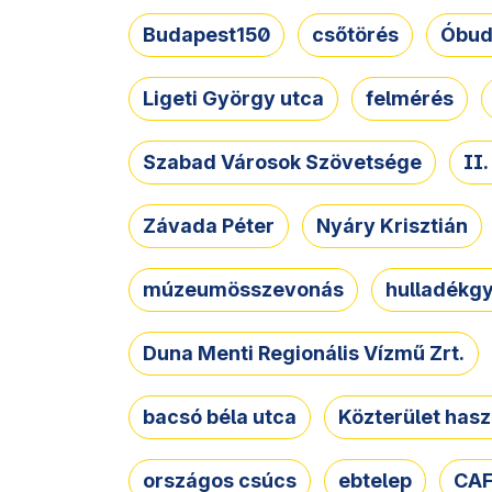
Budapest150
csőtörés
Óbud
Ligeti György utca
felmérés
Szabad Városok Szövetsége
II
Závada Péter
Nyáry Krisztián
múzeumösszevonás
hulladékgy
Duna Menti Regionális Vízmű Zrt.
bacsó béla utca
Közterület hasz
országos csúcs
ebtelep
CAF