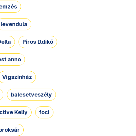
lemzés
levendula
ella
Piros Ildikó
st anno
Vígszínház
balesetveszély
ctive Kelly
foci
oroksár