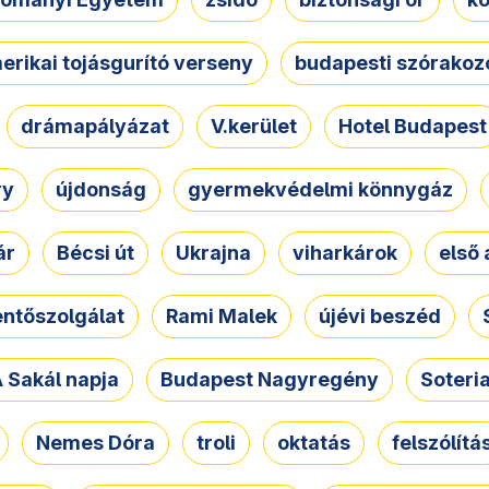
erikai tojásgurító verseny
budapesti szórakoz
drámapályázat
V.kerület
Hotel Budapest
ry
újdonság
gyermekvédelmi könnygáz
ár
Bécsi út
Ukrajna
viharkárok
első 
ntőszolgálat
Rami Malek
újévi beszéd
 Sakál napja
Budapest Nagyregény
Soteri
Nemes Dóra
troli
oktatás
felszólítá