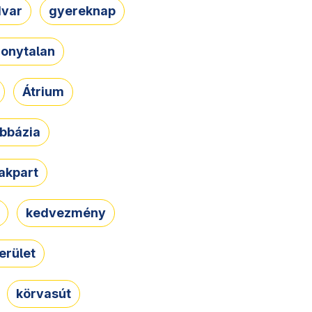
dvar
gyereknap
zonytalan
Átrium
bbázia
rakpart
kedvezmény
erület
körvasút