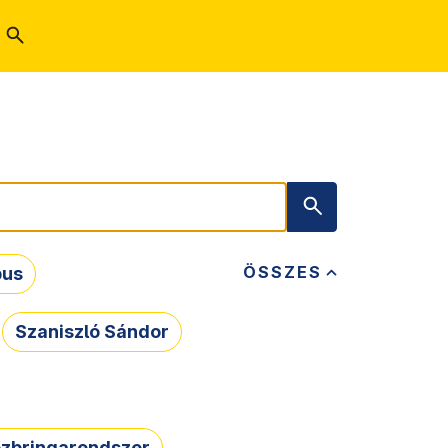
ÖSSZES
bus
Szaniszló Sándor
zbringarendszer