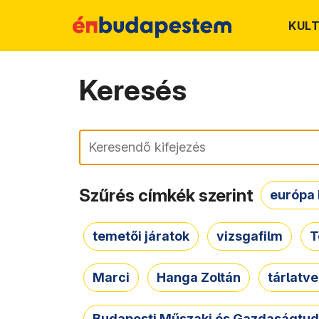
KUL
Keresés
Keresés
Szűrés címkék szerint
európa 
temetői járatok
vizsgafilm
T
Marci
Hanga Zoltán
tárlatv
Budapesti Műszaki és Gazdaságtu