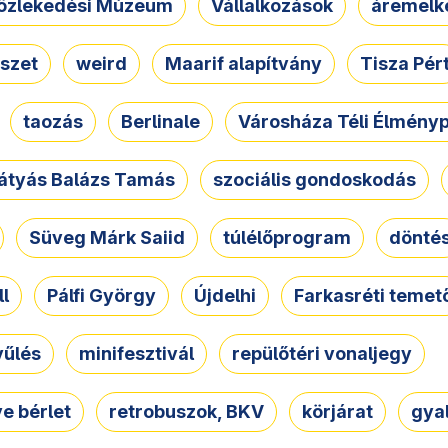
özlekedési Múzeum
Vállalkozások
áremelk
szet
weird
Maarif alapítvány
Tisza Pér
taozás
Berlinale
Városháza Téli Élmény
átyás Balázs Tamás
szociális gondoskodás
Süveg Márk Saiid
túlélőprogram
dönté
ll
Pálfi György
Újdelhi
Farkasréti temet
yűlés
minifesztivál
repülőtéri vonaljegy
e bérlet
retrobuszok, BKV
körjárat
gya