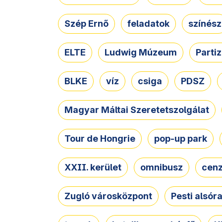
Szép Ernő
feladatok
színész
ELTE
Ludwig Múzeum
Parti
BLKE
víz
csiga
PDSZ
Magyar Máltai Szeretetszolgálat
Tour de Hongrie
pop-up park
XXII. kerület
omnibusz
cen
Zugló városközpont
Pesti alsór