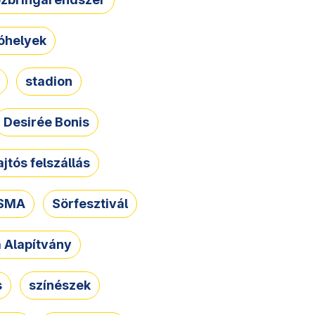
óhelyek
stadion
Desirée Bonis
ajtós felszállás
SMA
Sörfesztivál
a Alapítvány
s
színészek