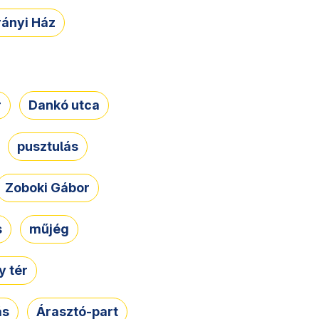
rányi Ház
r
Dankó utca
pusztulás
Zoboki Gábor
s
műjég
 tér
ás
Árasztó-part