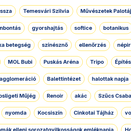
ssza
Temesvári Szilvia
Művészetek Palotá
nbontás
gyorshajtás
softice
botanikus
tka betegség
színésznő
ellenőrzés
népir
MOL Bubi
Puskás Aréna
Tripo
Építés
agglomeráció
Balettintézet
halottak napja
osligeti Műjég
Renoir
akác
Szűcs Csab
nyomda
Kocsiszín
Cinkotai Tájház
vo
omák elleni sorozatgyilkosságok emléknapja
Ho