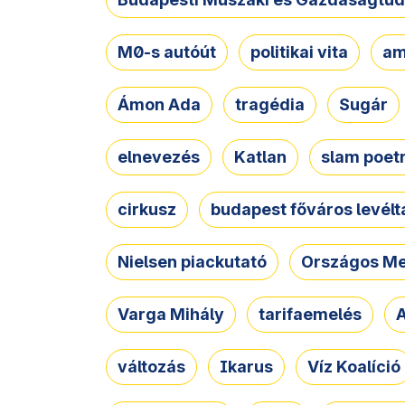
M0-s autóút
politikai vita
am
Ámon Ada
tragédia
Sugár
elnevezés
Katlan
slam poet
cirkusz
budapest főváros levélt
Nielsen piackutató
Országos Me
Varga Mihály
tarifaemelés
A
változás
Ikarus
Víz Koalíció