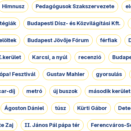
Himnusz
Pedagógusok Szakszervezete
e
atégiák
Budapesti Dísz- és Közvilágítási Kft.
elöltek
Budapest Jövője Fórum
férfiak
D
.kerület
Karcsi, a nyúl
recenzió
Budape
ópa! Fesztivál
Gustav Mahler
gyorsulás
ar-díj
metró
új buszok
második kerület
Ágoston Dániel
túsz
Kürti Gábor
Dete
e Zaj
II. János Pál pápa tér
Ferencváros-S