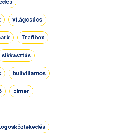
edés
t
világcsúcs
park
Trafibox
sikkasztás
s
bulivillamos
ő
címer
logosközlekedés