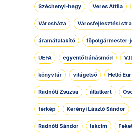
Széchenyi-hegy
Veres Attila
Városháza
Városfejlesztési str
áramátalakító
főpolgármester-j
UEFA
egyenlő bánásmód
VII
könyvtár
világelső
Helló Eur
Radnóti Zsuzsa
állatkert
Osc
térkép
Kerényi László Sándor
Radnóti Sándor
lakcím
Feket