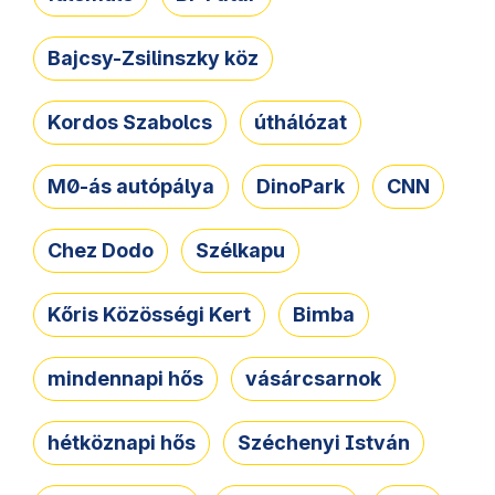
Bajcsy-Zsilinszky köz
Kordos Szabolcs
úthálózat
M0-ás autópálya
DinoPark
CNN
Chez Dodo
Szélkapu
Kőris Közösségi Kert
Bimba
mindennapi hős
vásárcsarnok
hétköznapi hős
Széchenyi István