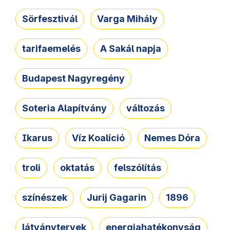
Sörfesztivál
Varga Mihály
tarifaemelés
A Sakál napja
Budapest Nagyregény
Soteria Alapítvány
változás
Ikarus
Víz Koalíció
Nemes Dóra
troli
oktatás
felszólítás
színészek
Jurij Gagarin
1896
látványtervek
energiahatékonyság