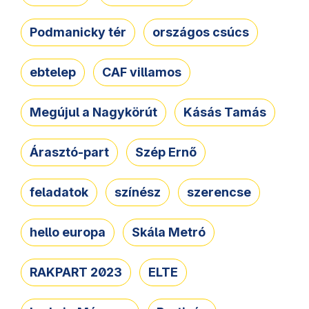
Podmanicky tér
országos csúcs
ebtelep
CAF villamos
Megújul a Nagykörút
Kásás Tamás
Árasztó-part
Szép Ernő
feladatok
színész
szerencse
hello europa
Skála Metró
RAKPART 2023
ELTE