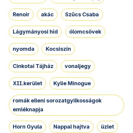
Renoir
akác
Szűcs Csaba
Lágymányosi híd
ólomcsövek
nyomda
Kocsiszín
Cinkotai Tájház
vonaljegy
XII.kerület
Kylie Minogue
romák elleni sorozatgyilkosságok
emléknapja
Horn Gyula
Nappal hajtva
üzlet