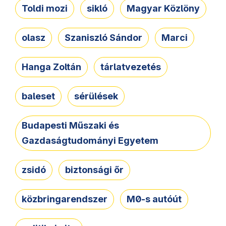
Toldi mozi
sikló
Magyar Közlöny
olasz
Szaniszló Sándor
Marci
Hanga Zoltán
tárlatvezetés
baleset
sérülések
Budapesti Műszaki és
Gazdaságtudományi Egyetem
zsidó
biztonsági őr
közbringarendszer
M0-s autóút