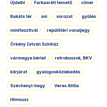
Újdelhi
Farkasréti temető
címer
Bakáts tér
sni
sorozat
gyűlés
minifesztivál
repülőtéri vonaljegy
Örkény István Színház
vármegye bérlet
retrobuszok, BKV
körjárat
gyalogosközlekedés
Széchenyi-hegy
Veres Attila
Himnusz