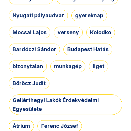
Nyugati pályaudvar
gyereknap
Mocsai Lajos
verseny
Kolodko
Bardóczi Sándor
Budapest Hatás
bizonytalan
munkagép
liget
Böröcz Judit
Gellérthegyi Lakók Érdekvédelmi
Egyesülete
Átrium
Ferenc József