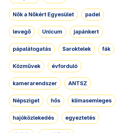
Nők a Nőkért Egyesület
padel
levegő
Unicum
japánkert
pápalátogatás
Saroktelek
fák
Közművek
évforduló
kamerarendszer
ANTSZ
Népsziget
hős
klímasemleges
hajóközlekedés
egyeztetés