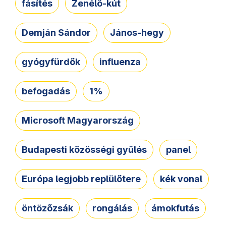
fásítés
Zenélő-kút
Demján Sándor
János-hegy
gyógyfürdők
influenza
befogadás
1%
Microsoft Magyarország
Budapesti közösségi gyűlés
panel
Európa legjobb replülőtere
kék vonal
öntözőzsák
rongálás
ámokfutás