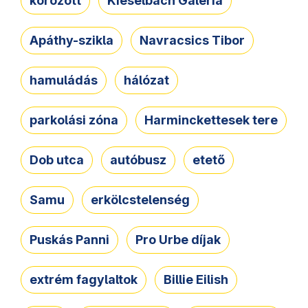
körözött
Kieselbach Galéria
Apáthy-szikla
Navracsics Tibor
hamuládás
hálózat
parkolási zóna
Harminckettesek tere
Dob utca
autóbusz
etető
Samu
erkölcstelenség
Puskás Panni
Pro Urbe díjak
extrém fagylaltok
Billie Eilish