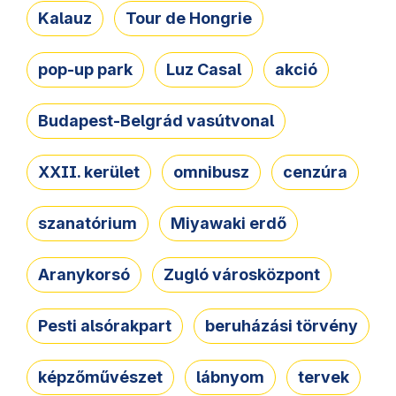
Kalauz
Tour de Hongrie
pop-up park
Luz Casal
akció
Budapest-Belgrád vasútvonal
XXII. kerület
omnibusz
cenzúra
szanatórium
Miyawaki erdő
Aranykorsó
Zugló városközpont
Pesti alsórakpart
beruházási törvény
képzőművészet
lábnyom
tervek