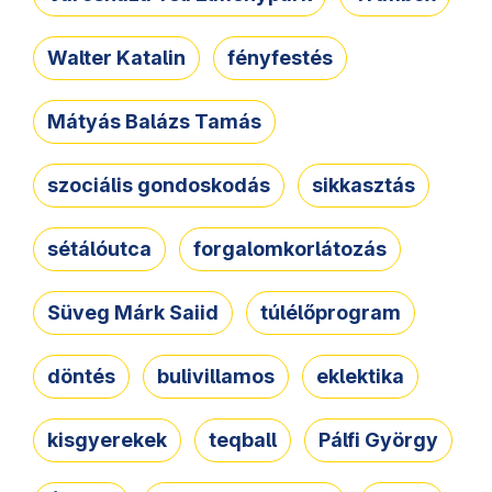
Walter Katalin
fényfestés
Mátyás Balázs Tamás
szociális gondoskodás
sikkasztás
sétálóutca
forgalomkorlátozás
Süveg Márk Saiid
túlélőprogram
döntés
bulivillamos
eklektika
kisgyerekek
teqball
Pálfi György