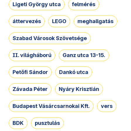
Ligeti György utca
felmérés
áttervezés
LEGO
meghallgatás
Szabad Városok Szövetsége
II. világháború
Ganz utca 13-15.
Petőfi Sándor
Dankó utca
Závada Péter
Nyáry Krisztián
Budapest Vásárcsarnokai Kft.
vers
BDK
pusztulás