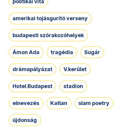
politikai vita
amerikai tojásgurító verseny
budapesti szórakozóhelyek
Ámon Ada
tragédia
Sugár
drámapályázat
V.kerület
Hotel Budapest
stadion
elnevezés
Katlan
slam poetry
újdonság