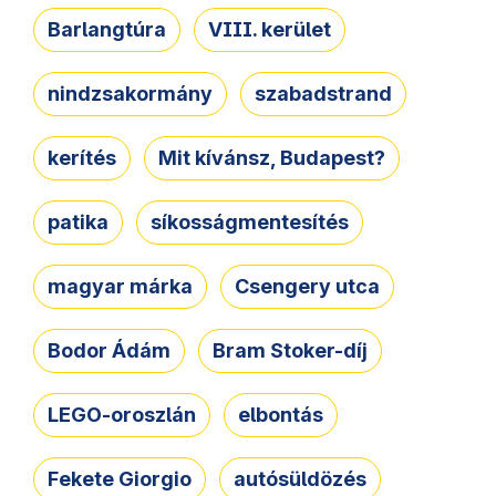
Barlangtúra
VIII. kerület
nindzsakormány
szabadstrand
kerítés
Mit kívánsz, Budapest?
patika
síkosságmentesítés
magyar márka
Csengery utca
Bodor Ádám
Bram Stoker-díj
LEGO-oroszlán
elbontás
Fekete Giorgio
autósüldözés