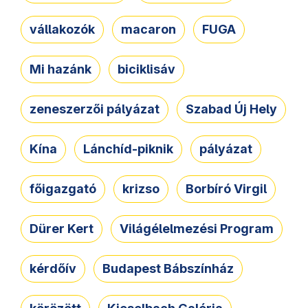
vállakozók
macaron
FUGA
Mi hazánk
biciklisáv
zeneszerzői pályázat
Szabad Új Hely
Kína
Lánchíd-piknik
pályázat
főigazgató
krizso
Borbíró Virgil
Dürer Kert
Világélelmezési Program
kérdőív
Budapest Bábszínház