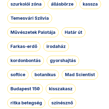
szurkolói zóna
állásbörze
kassza
Temesvári Szilvia
Művészetek Palotája
Határ út
Farkas-erdő
irodaház
kordonbontás
gyorshajtás
softice
botanikus
Mad Scientist
Budapest 150
kisszakasz
ritka betegség
színésznő