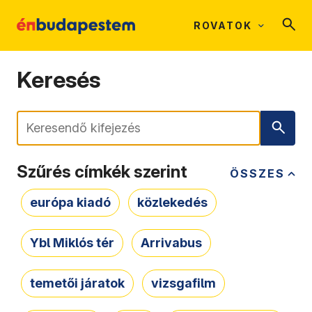
ROVATOK
Keresés
Keresés
Szűrés címkék szerint
ÖSSZES
európa kiadó
közlekedés
Ybl Miklós tér
Arrivabus
temetői járatok
vizsgafilm