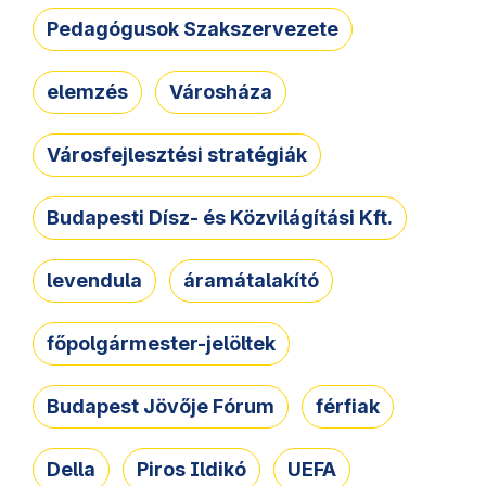
Pedagógusok Szakszervezete
elemzés
Városháza
Városfejlesztési stratégiák
Budapesti Dísz- és Közvilágítási Kft.
levendula
áramátalakító
főpolgármester-jelöltek
Budapest Jövője Fórum
férfiak
Della
Piros Ildikó
UEFA