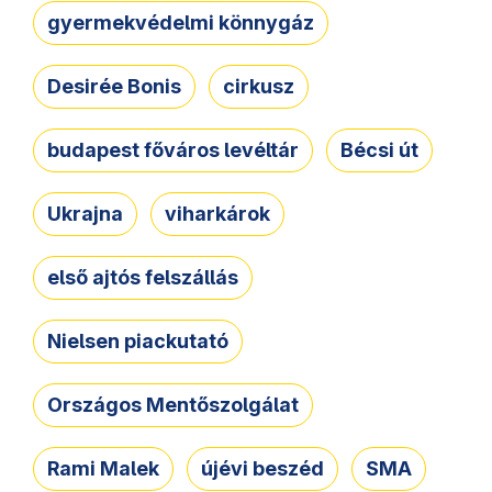
gyermekvédelmi könnygáz
Desirée Bonis
cirkusz
budapest főváros levéltár
Bécsi út
Ukrajna
viharkárok
első ajtós felszállás
Nielsen piackutató
Országos Mentőszolgálat
Rami Malek
újévi beszéd
SMA