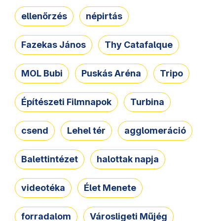
ellenőrzés
népirtás
Fazekas János
Thy Catafalque
MOL Bubi
Puskás Aréna
Tripo
Építészeti Filmnapok
Turbina
csend
Lehel tér
agglomeráció
Balettintézet
halottak napja
videotéka
Élet Menete
forradalom
Városligeti Műjég