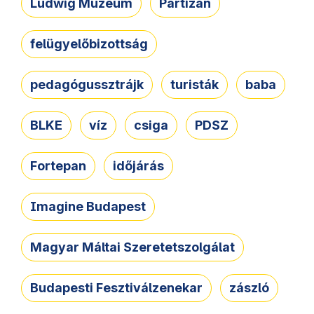
Ludwig Múzeum
Partizán
felügyelőbizottság
pedagógussztrájk
turisták
baba
BLKE
víz
csiga
PDSZ
Fortepan
időjárás
Imagine Budapest
Magyar Máltai Szeretetszolgálat
Budapesti Fesztiválzenekar
zászló