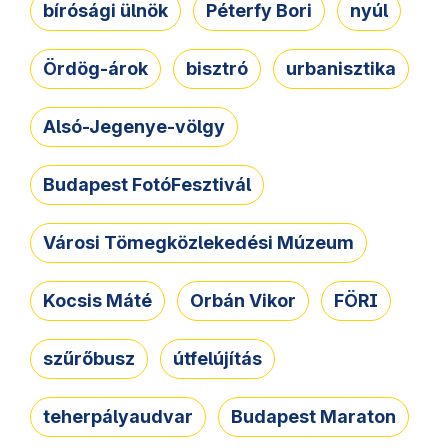
bírósági ülnök
Péterfy Bori
nyúl
Ördög-árok
bisztró
urbanisztika
Alsó-Jegenye-völgy
Budapest FotóFesztivál
Városi Tömegközlekedési Múzeum
Kocsis Máté
Orbán Vikor
FÖRI
szűrőbusz
útfelújítás
teherpályaudvar
Budapest Maraton