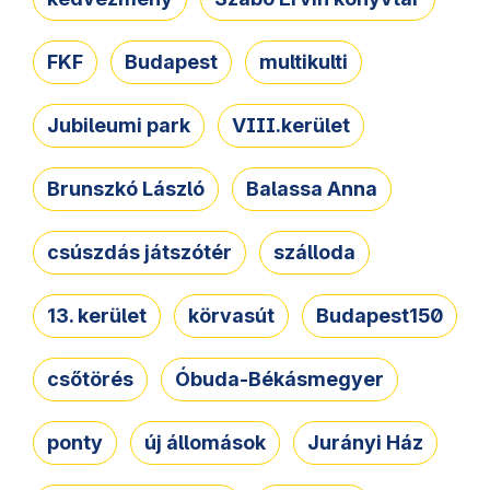
FKF
Budapest
multikulti
Jubileumi park
VIII.kerület
Brunszkó László
Balassa Anna
csúszdás játszótér
szálloda
13. kerület
körvasút
Budapest150
csőtörés
Óbuda-Békásmegyer
ponty
új állomások
Jurányi Ház