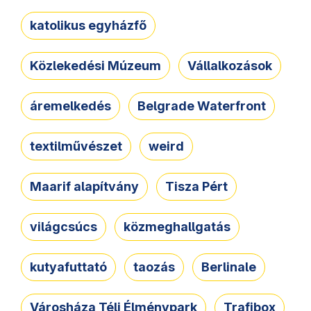
katolikus egyházfő
Közlekedési Múzeum
Vállalkozások
áremelkedés
Belgrade Waterfront
textilművészet
weird
Maarif alapítvány
Tisza Pért
világcsúcs
közmeghallgatás
kutyafuttató
taozás
Berlinale
Városháza Téli Élménypark
Trafibox