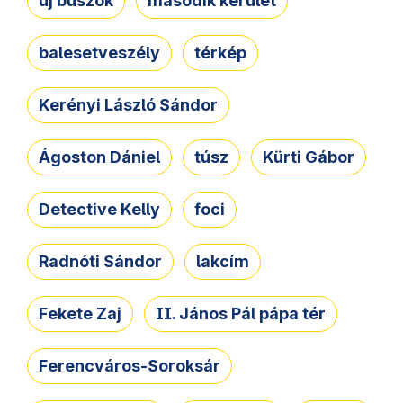
új buszok
második kerület
balesetveszély
térkép
Kerényi László Sándor
Ágoston Dániel
túsz
Kürti Gábor
Detective Kelly
foci
Radnóti Sándor
lakcím
Fekete Zaj
II. János Pál pápa tér
Ferencváros-Soroksár