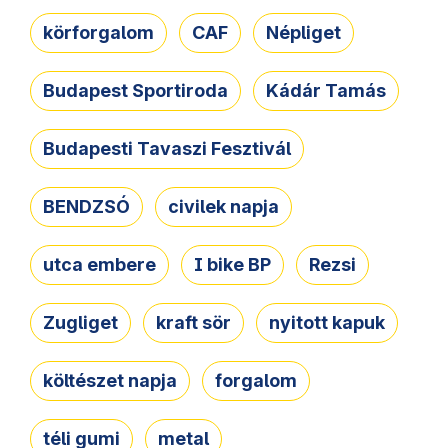
körforgalom
CAF
Népliget
Budapest Sportiroda
Kádár Tamás
Budapesti Tavaszi Fesztivál
BENDZSÓ
civilek napja
utca embere
I bike BP
Rezsi
Zugliget
kraft sör
nyitott kapuk
költészet napja
forgalom
téli gumi
metal