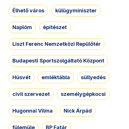
Élhető város
külügyminiszter
Naplóm
építészet
Liszt Ferenc Nemzetközi Repülőtér
Budapesti Sportszolgáltató Központ
Húsvét
emléktábla
süllyedés
civil szervezet
személygépkocsi
Hugonnai Vilma
Nick Árpád
fülemüle
BP Fatár