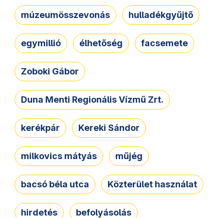
múzeumösszevonás
hulladékgyűjtő
egymillió
élhetőség
facsemete
Zoboki Gábor
Duna Menti Regionális Vízmű Zrt.
kerékpár
Kereki Sándor
milkovics mátyás
műjég
bacsó béla utca
Közterület használat
hirdetés
befolyásolás