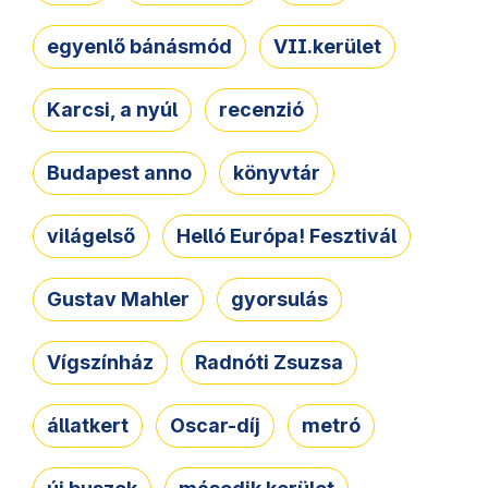
egyenlő bánásmód
VII.kerület
Karcsi, a nyúl
recenzió
Budapest anno
könyvtár
világelső
Helló Európa! Fesztivál
Gustav Mahler
gyorsulás
Vígszínház
Radnóti Zsuzsa
állatkert
Oscar-díj
metró