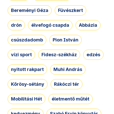
Bereményi Géza
Füvészkert
drón
élvefogó csapda
Abbázia
csúszdadomb
Pion István
vízi sport
Fidesz-székház
edzés
nyitott rakpart
Muhi András
Kőrösy-sétány
Rákóczi tér
Mobilitási Hét
életmentő műtét
kedvezmény
Szabó Ervin könyvtár