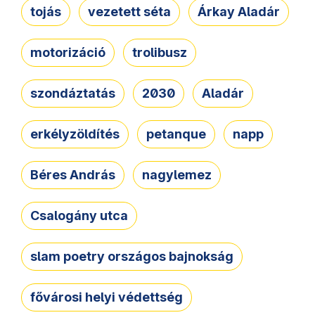
tojás
vezetett séta
Árkay Aladár
motorizáció
trolibusz
szondáztatás
2030
Aladár
erkélyzöldítés
petanque
napp
Béres András
nagylemez
Csalogány utca
slam poetry országos bajnokság
fővárosi helyi védettség