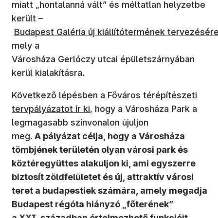
miatt „hontalanná vált” és méltatlan helyzetbe
került –
Budapest Galéria új kiállítótermének tervezésér
mely a
Városháza Gerlóczy utcai épületszárnyában
kerül kialakításra.
Következő lépésben a
Főváros térépítészeti
tervpályázatot ír ki
, hogy a Városháza Park a
legmagasabb színvonalon újuljon
meg.
A pályázat célja, hogy a Városháza
tömbjének területén olyan városi park és
köztéregyüttes alakuljon ki, ami egyszerre
biztosít zöldfelületet és új, attraktív városi
teret a budapestiek számára, amely megadja
Budapest régóta hiányzó „főterének”
a XXI. században értelmezhető funkcióit.