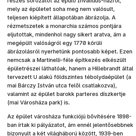
részes sorozatot az épülő Invalidus-házról,
mely az épületet soha meg nem valósult,
teljesen kiépített állapotában ábrázolja. A
rézmetszetek a monarchia számos pontjára
eljutottak, mindenhol nagy sikert aratva, ám a
megépült valóságról egy 1770 körüli
ábrázolásról nyerhetünk pontosabb képet. Ezen
nemcsak a Martinelli-féle építkezés elkészült
épületrészei láthatóak, hanem a Hillebrandt által
tervezett U alakú földszintes tébolydaépület (a
mai Bárczy István utca felől csatlakozva),
valamint az épület barokk parteres díszkertje
(mai Városháza park) is.
Az épület városháza funkciójú bővítésére 1898-
ban írtak ki pályázatot, ám ennél jelentősebbnek
bizonyult a két világháború között, 1939-ben