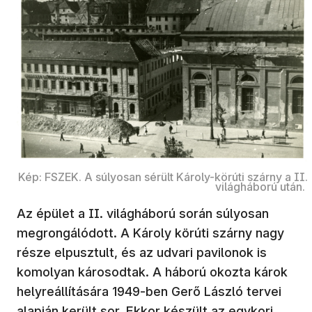
Kép: FSZEK. A súlyosan sérült Károly-körúti szárny a II.
világháború után.
Az épület a II. világháború során súlyosan
megrongálódott. A Károly körúti szárny nagy
része elpusztult, és az udvari pavilonok is
komolyan károsodtak. A háború okozta károk
helyreállítására 1949-ben Gerő László tervei
alapján került sor. Ekkor készült az egykori