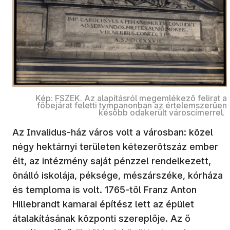
Kép: FSZEK. Az alapításról megemlékező felirat a
főbejárat feletti tympanonban az értelemszerűen
később odakerült városcímerrel.
Az Invalidus-ház város volt a városban: közel
négy hektárnyi területen kétezerötszáz ember
élt, az intézmény saját pénzzel rendelkezett,
önálló iskolája, péksége, mészárszéke, kórháza
és temploma is volt. 1765-től Franz Anton
Hillebrandt kamarai építész lett az épület
átalakításának központi szereplője. Az ő