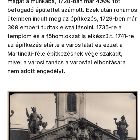
magát a munkába, 1728-ban már 4000 főt
befogadó épülettel számolt. Ezek után rohamos
ütemben indult meg az építkezés, 1729-ben már
300 embert tudtak elszállásolni. 1735-re a
templom és a főhomlokzat is elkészült. 1741-re
az építkezés elérte a városfalat és ezzel a
Martinelli-féle építkezésnek vége szakadt,
mivel a városi tanács a városfal elbontására
nem adott engedélyt.