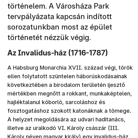
történelem. A Városháza Park
tervpályázata kapcsán indított
sorozatunkban most az épület
történetét nézzük végig.
Az Invalidus-ház (1716-1787)
A Habsburg Monarchia XVII. század végi, török
ellen folytatott szüntelen háborúskodásainak
következtében a birodalom területén ijesztő
mértékben megnőtt a rokkant, munkaképtelen,
hajléktalanul kóborló, sarcoláshoz és
fosztogatáshoz szokott katonáknak a tömege.
A helyzet megoldására az udvari haditanács,
illetve az uralkodó VI. Károly császár (III.
Károly néven magyar király) egy invalidus-ház