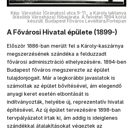
Kép: Városház (Gránátos) utca 9-11., a Károly laktanya
(később Városháza) főbejárata. A felvétel 1894 körül
készült. Budapest Főváros Levéltára/Fortepan
A Fővárosi Hivatal épülete (1899-)
Először 1886-ban merült fel a Károly-kaszárnya
megszerzésének szándéka a felduzzadt
fővárosi adminisztráció elhelyezésére. 1894-ben
Budapest főváros megszerezte az épület
tulajdonjogait. Már a legkorábbi javaslatok is
számoltak az épület bővítésével, ám elegendő
anyagi keret esetén elbontását is
indítványozták, helyébe új, reprezentatív hivatal
építésével. Az új épület tervezésére 1898-ban
tervpályázatot írtak ki, ám addig is ideiglenes
szándékkal átalakításokat végeztek az