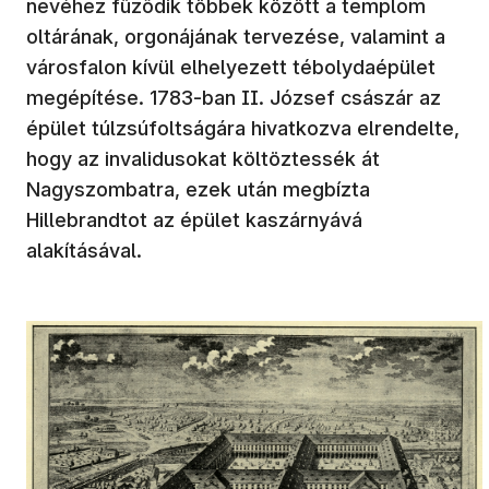
nevéhez fűződik többek között a templom
oltárának, orgonájának tervezése, valamint a
városfalon kívül elhelyezett tébolydaépület
megépítése. 1783-ban II. József császár az
épület túlzsúfoltságára hivatkozva elrendelte,
hogy az invalidusokat költöztessék át
Nagyszombatra, ezek után megbízta
Hillebrandtot az épület kaszárnyává
alakításával.