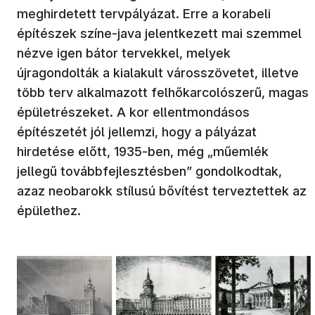
meghirdetett tervpályázat. Erre a korabeli
építészek színe-java jelentkezett mai szemmel
nézve igen bátor tervekkel, melyek
újragondolták a kialakult városszövetet, illetve
több terv alkalmazott felhőkarcolószerű, magas
épületrészeket. A kor ellentmondásos
építészetét jól jellemzi, hogy a pályázat
hirdetése előtt, 1935-ben, még „műemlék
jellegű továbbfejlesztésben” gondolkodtak,
azaz neobarokk stílusú bővítést terveztettek az
épülethez.