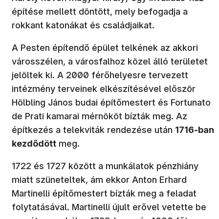
építése mellett döntött, mely befogadja a
rokkant katonákat és családjaikat.
A Pesten építendő épület telkének az akkori
városszélen, a városfalhoz közel álló területet
jelöltek ki. A 2000 férőhelyesre tervezett
intézmény terveinek elkészítésével először
Hölbling János budai építőmestert és Fortunato
de Prati kamarai mérnököt bízták meg. Az
építkezés a telekviták rendezése után
1716-ban
kezdődött
meg.
1722 és 1727 között a munkálatok pénzhiány
miatt szüneteltek, ám ekkor Anton Erhard
Martinelli építőmestert bízták meg a feladat
folytatásával. Martinelli újult erővel vetette be