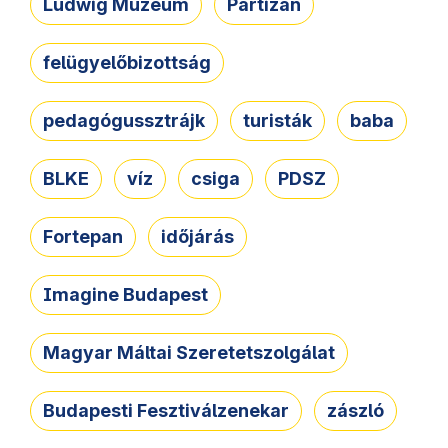
Ludwig Múzeum
Partizán
felügyelőbizottság
pedagógussztrájk
turisták
baba
BLKE
víz
csiga
PDSZ
Fortepan
időjárás
Imagine Budapest
Magyar Máltai Szeretetszolgálat
Budapesti Fesztiválzenekar
zászló