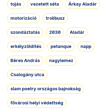
tojás
vezetett séta
Árkay Aladár
motorizáció
trolibusz
szondáztatás
2030
Aladár
erkélyzöldítés
petanque
napp
Béres András
nagylemez
Csalogány utca
slam poetry országos bajnokság
fővárosi helyi védettség