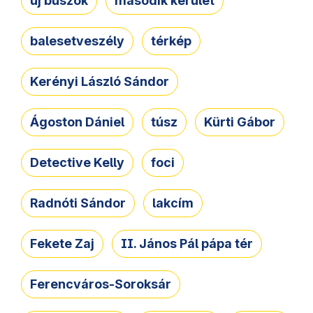
új buszok
második kerület
balesetveszély
térkép
Kerényi László Sándor
Ágoston Dániel
túsz
Kürti Gábor
Detective Kelly
foci
Radnóti Sándor
lakcím
Fekete Zaj
II. János Pál pápa tér
Ferencváros-Soroksár