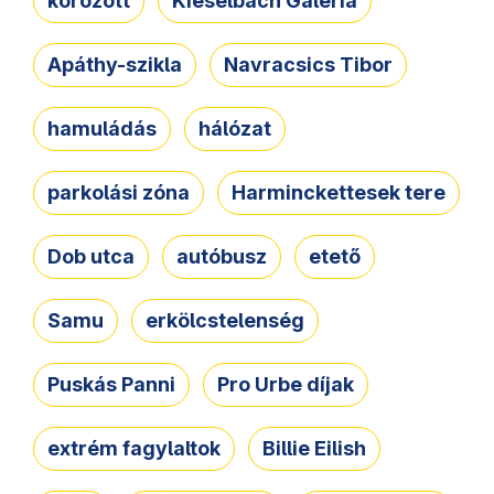
körözött
Kieselbach Galéria
Apáthy-szikla
Navracsics Tibor
hamuládás
hálózat
parkolási zóna
Harminckettesek tere
Dob utca
autóbusz
etető
Samu
erkölcstelenség
Puskás Panni
Pro Urbe díjak
extrém fagylaltok
Billie Eilish