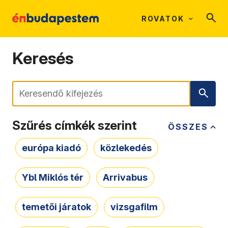
ROVATOK
Keresés
Keresés
Szűrés címkék szerint
ÖSSZES
európa kiadó
közlekedés
Ybl Miklós tér
Arrivabus
temetői járatok
vizsgafilm