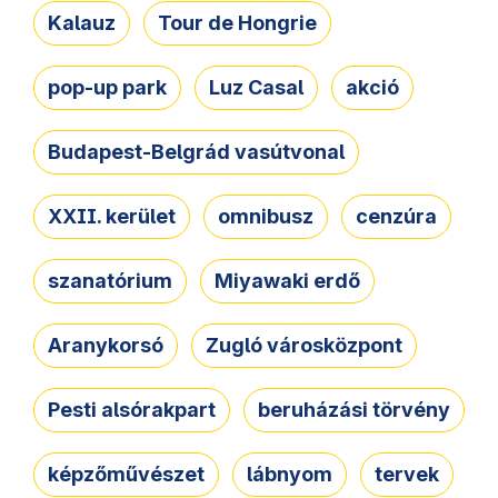
Kalauz
Tour de Hongrie
pop-up park
Luz Casal
akció
Budapest-Belgrád vasútvonal
XXII. kerület
omnibusz
cenzúra
szanatórium
Miyawaki erdő
Aranykorsó
Zugló városközpont
Pesti alsórakpart
beruházási törvény
képzőművészet
lábnyom
tervek