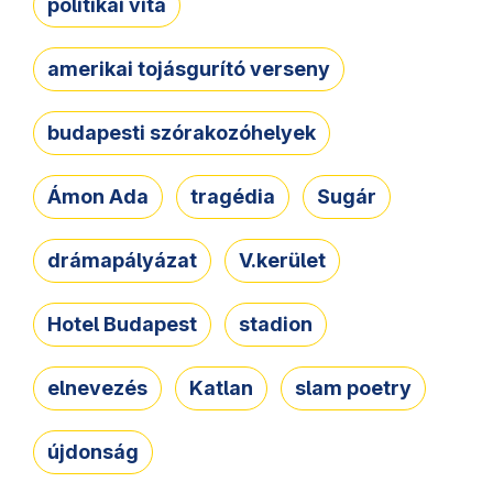
politikai vita
amerikai tojásgurító verseny
budapesti szórakozóhelyek
Ámon Ada
tragédia
Sugár
drámapályázat
V.kerület
Hotel Budapest
stadion
elnevezés
Katlan
slam poetry
újdonság