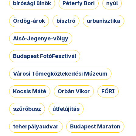
bírósági ülnök
Péterfy Bori
nyúl
Ördög-árok
bisztró
urbanisztika
Alsó-Jegenye-völgy
Budapest FotóFesztivál
Városi Tömegközlekedési Múzeum
Kocsis Máté
Orbán Vikor
FÖRI
szűrőbusz
útfelújítás
teherpályaudvar
Budapest Maraton