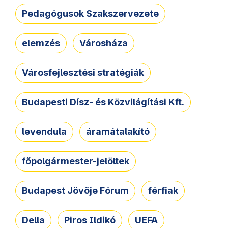
Pedagógusok Szakszervezete
elemzés
Városháza
Városfejlesztési stratégiák
Budapesti Dísz- és Közvilágítási Kft.
levendula
áramátalakító
főpolgármester-jelöltek
Budapest Jövője Fórum
férfiak
Della
Piros Ildikó
UEFA