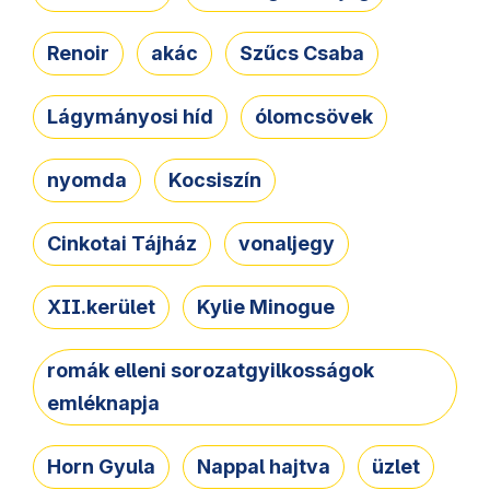
Renoir
akác
Szűcs Csaba
Lágymányosi híd
ólomcsövek
nyomda
Kocsiszín
Cinkotai Tájház
vonaljegy
XII.kerület
Kylie Minogue
romák elleni sorozatgyilkosságok
emléknapja
Horn Gyula
Nappal hajtva
üzlet