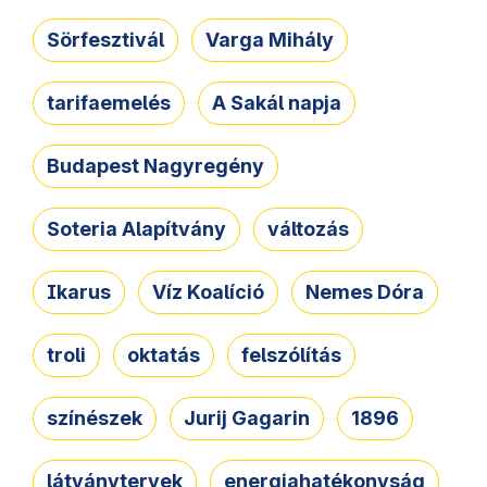
Sörfesztivál
Varga Mihály
tarifaemelés
A Sakál napja
Budapest Nagyregény
Soteria Alapítvány
változás
Ikarus
Víz Koalíció
Nemes Dóra
troli
oktatás
felszólítás
színészek
Jurij Gagarin
1896
látványtervek
energiahatékonyság