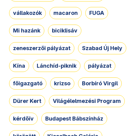
vállakozók
macaron
FUGA
Mi hazánk
biciklisáv
zeneszerzői pályázat
Szabad Új Hely
Kína
Lánchíd-piknik
pályázat
főigazgató
krizso
Borbíró Virgil
Dürer Kert
Világélelmezési Program
kérdőív
Budapest Bábszínház