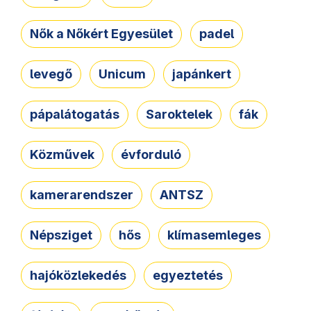
Nők a Nőkért Egyesület
padel
levegő
Unicum
japánkert
pápalátogatás
Saroktelek
fák
Közművek
évforduló
kamerarendszer
ANTSZ
Népsziget
hős
klímasemleges
hajóközlekedés
egyeztetés