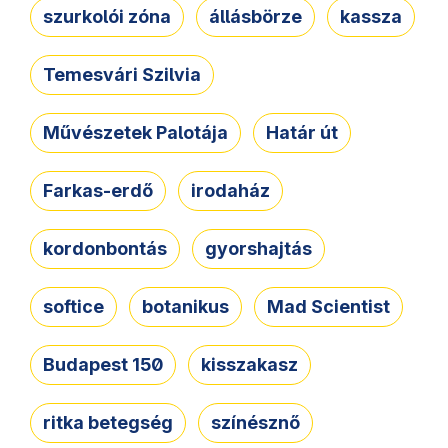
szurkolói zóna
állásbörze
kassza
Temesvári Szilvia
Művészetek Palotája
Határ út
Farkas-erdő
irodaház
kordonbontás
gyorshajtás
softice
botanikus
Mad Scientist
Budapest 150
kisszakasz
ritka betegség
színésznő