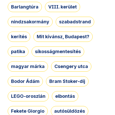
Barlangtúra
VIII. kerület
nindzsakormány
szabadstrand
kerítés
Mit kívánsz, Budapest?
patika
síkosságmentesítés
magyar márka
Csengery utca
Bodor Ádám
Bram Stoker-díj
LEGO-oroszlán
elbontás
Fekete Giorgio
autósüldözés