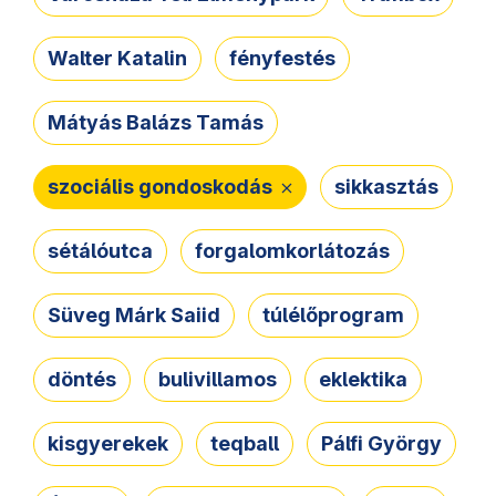
Walter Katalin
fényfestés
Mátyás Balázs Tamás
szociális gondoskodás
sikkasztás
sétálóutca
forgalomkorlátozás
Süveg Márk Saiid
túlélőprogram
döntés
bulivillamos
eklektika
kisgyerekek
teqball
Pálfi György