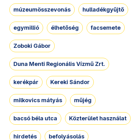
múzeumösszevonás
hulladékgyűjtő
egymillió
élhetőség
facsemete
Zoboki Gábor
Duna Menti Regionális Vízmű Zrt.
kerékpár
Kereki Sándor
milkovics mátyás
műjég
bacsó béla utca
Közterület használat
hirdetés
befolyásolás