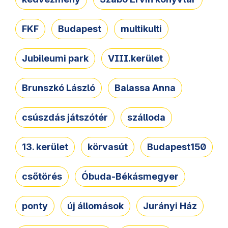
FKF
Budapest
multikulti
Jubileumi park
VIII.kerület
Brunszkó László
Balassa Anna
csúszdás játszótér
szálloda
13. kerület
körvasút
Budapest150
csőtörés
Óbuda-Békásmegyer
ponty
új állomások
Jurányi Ház