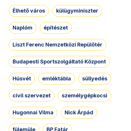
Élhető város
külügyminiszter
Naplóm
építészet
Liszt Ferenc Nemzetközi Repülőtér
Budapesti Sportszolgáltató Központ
Húsvét
emléktábla
süllyedés
civil szervezet
személygépkocsi
Hugonnai Vilma
Nick Árpád
fülemüle
BP Fatár