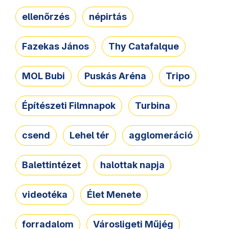
ellenőrzés
népirtás
Fazekas János
Thy Catafalque
MOL Bubi
Puskás Aréna
Tripo
Építészeti Filmnapok
Turbina
csend
Lehel tér
agglomeráció
Balettintézet
halottak napja
videotéka
Élet Menete
forradalom
Városligeti Műjég