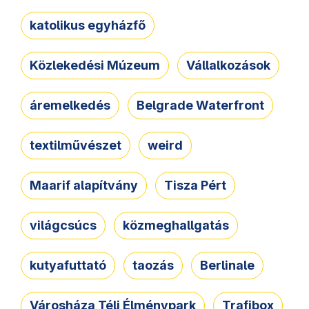
katolikus egyházfő
Közlekedési Múzeum
Vállalkozások
áremelkedés
Belgrade Waterfront
textilművészet
weird
Maarif alapítvány
Tisza Pért
világcsúcs
közmeghallgatás
kutyafuttató
taozás
Berlinale
Városháza Téli Élménypark
Trafibox