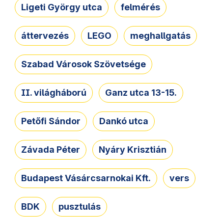
Ligeti György utca
felmérés
áttervezés
LEGO
meghallgatás
Szabad Városok Szövetsége
II. világháború
Ganz utca 13-15.
Petőfi Sándor
Dankó utca
Závada Péter
Nyáry Krisztián
Budapest Vásárcsarnokai Kft.
vers
BDK
pusztulás