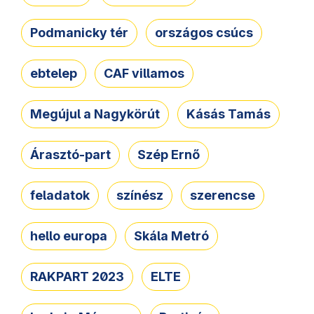
Podmanicky tér
országos csúcs
ebtelep
CAF villamos
Megújul a Nagykörút
Kásás Tamás
Árasztó-part
Szép Ernő
feladatok
színész
szerencse
hello europa
Skála Metró
RAKPART 2023
ELTE