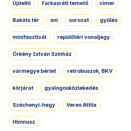
Újdelhi
Farkasréti temető
címer
Bakáts tér
sni
sorozat
gyűlés
minifesztivál
repülőtéri vonaljegy
Örkény István Színház
vármegye bérlet
retrobuszok, BKV
körjárat
gyalogosközlekedés
Széchenyi-hegy
Veres Attila
Himnusz