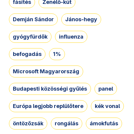
fásítés
Zenélő-kút
Demján Sándor
János-hegy
gyógyfürdők
influenza
befogadás
1%
Microsoft Magyarország
Budapesti közösségi gyűlés
panel
Európa legjobb replülőtere
kék vonal
öntözőzsák
rongálás
ámokfutás