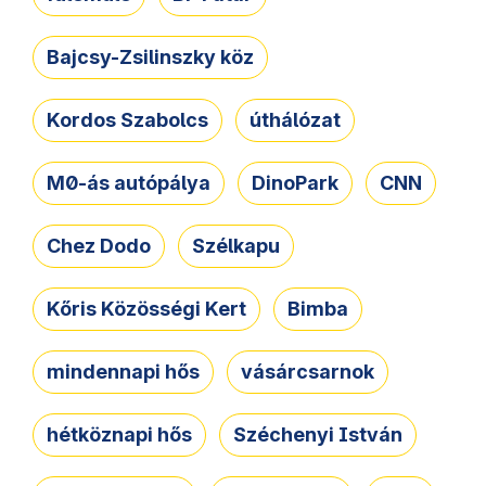
Bajcsy-Zsilinszky köz
Kordos Szabolcs
úthálózat
M0-ás autópálya
DinoPark
CNN
Chez Dodo
Szélkapu
Kőris Közösségi Kert
Bimba
mindennapi hős
vásárcsarnok
hétköznapi hős
Széchenyi István