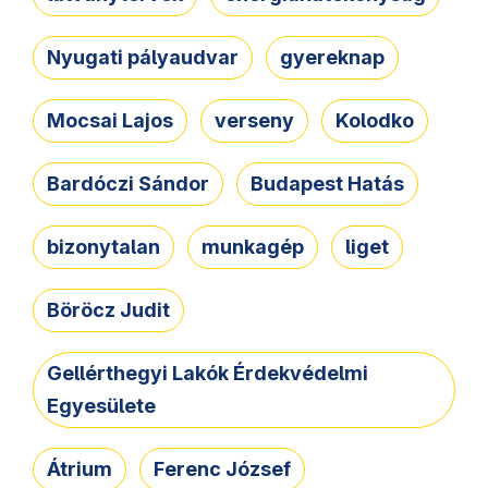
Nyugati pályaudvar
gyereknap
Mocsai Lajos
verseny
Kolodko
Bardóczi Sándor
Budapest Hatás
bizonytalan
munkagép
liget
Böröcz Judit
Gellérthegyi Lakók Érdekvédelmi
Egyesülete
Átrium
Ferenc József