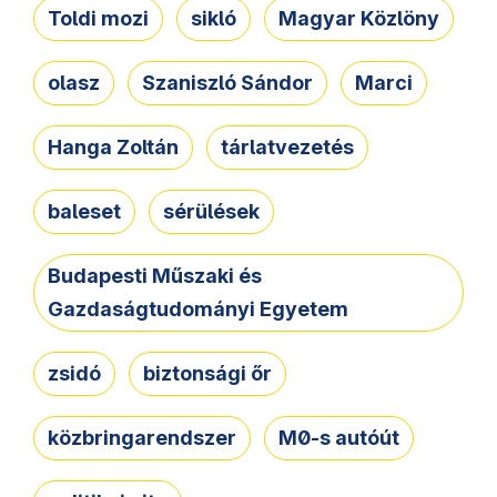
Toldi mozi
sikló
Magyar Közlöny
olasz
Szaniszló Sándor
Marci
Hanga Zoltán
tárlatvezetés
baleset
sérülések
Budapesti Műszaki és
Gazdaságtudományi Egyetem
zsidó
biztonsági őr
közbringarendszer
M0-s autóút