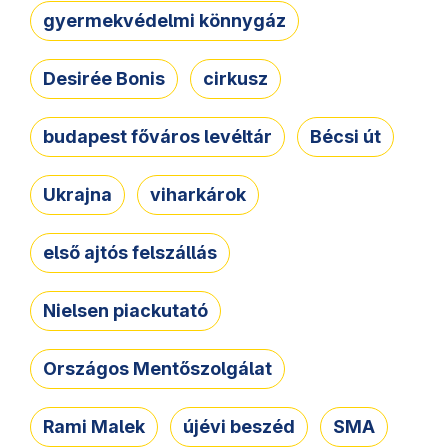
gyermekvédelmi könnygáz
Desirée Bonis
cirkusz
budapest főváros levéltár
Bécsi út
Ukrajna
viharkárok
első ajtós felszállás
Nielsen piackutató
Országos Mentőszolgálat
Rami Malek
újévi beszéd
SMA