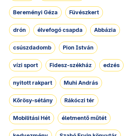
Bereményi Géza
Füvészkert
drón
élvefogó csapda
Abbázia
csúszdadomb
Pion István
vízi sport
Fidesz-székház
edzés
nyitott rakpart
Muhi András
Kőrösy-sétány
Rákóczi tér
Mobilitási Hét
életmentő műtét
kedvezmény
Szabó Ervin könyvtár