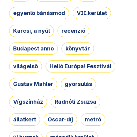
egyenlő bánásmód
VII.kerület
Karcsi, a nyúl
recenzió
Budapest anno
könyvtár
világelső
Helló Európa! Fesztivál
Gustav Mahler
gyorsulás
Vígszínház
Radnóti Zsuzsa
állatkert
Oscar-díj
metró