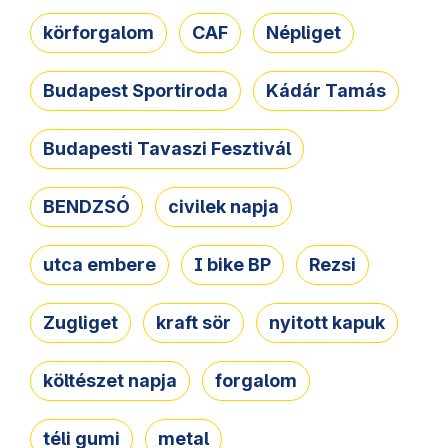
körforgalom
CAF
Népliget
Budapest Sportiroda
Kádár Tamás
Budapesti Tavaszi Fesztivál
BENDZSÓ
civilek napja
utca embere
I bike BP
Rezsi
Zugliget
kraft sör
nyitott kapuk
költészet napja
forgalom
téli gumi
metal