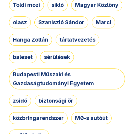
Toldi mozi
sikló
Magyar Közlöny
olasz
Szaniszló Sándor
Marci
Hanga Zoltán
tárlatvezetés
baleset
sérülések
Budapesti Műszaki és
Gazdaságtudományi Egyetem
zsidó
biztonsági őr
közbringarendszer
M0-s autóút