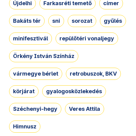
Újdelhi
Farkasréti temető
címer
Bakáts tér
sni
sorozat
gyűlés
minifesztivál
repülőtéri vonaljegy
Örkény István Színház
vármegye bérlet
retrobuszok, BKV
körjárat
gyalogosközlekedés
Széchenyi-hegy
Veres Attila
Himnusz