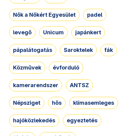
Nők a Nőkért Egyesület
padel
levegő
Unicum
japánkert
pápalátogatás
Saroktelek
fák
Közművek
évforduló
kamerarendszer
ANTSZ
Népsziget
hős
klímasemleges
hajóközlekedés
egyeztetés