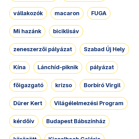
vállakozók
macaron
FUGA
Mi hazánk
biciklisáv
zeneszerzői pályázat
Szabad Új Hely
Kína
Lánchíd-piknik
pályázat
főigazgató
krizso
Borbíró Virgil
Dürer Kert
Világélelmezési Program
kérdőív
Budapest Bábszínház