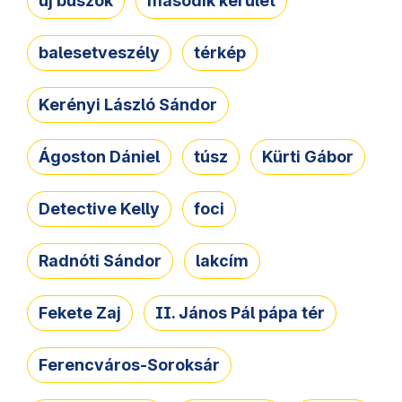
új buszok
második kerület
balesetveszély
térkép
Kerényi László Sándor
Ágoston Dániel
túsz
Kürti Gábor
Detective Kelly
foci
Radnóti Sándor
lakcím
Fekete Zaj
II. János Pál pápa tér
Ferencváros-Soroksár