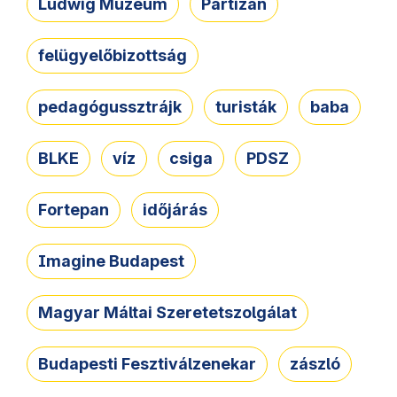
Ludwig Múzeum
Partizán
felügyelőbizottság
pedagógussztrájk
turisták
baba
BLKE
víz
csiga
PDSZ
Fortepan
időjárás
Imagine Budapest
Magyar Máltai Szeretetszolgálat
Budapesti Fesztiválzenekar
zászló