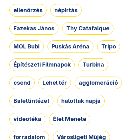
ellenőrzés
népirtás
Fazekas János
Thy Catafalque
MOL Bubi
Puskás Aréna
Tripo
Építészeti Filmnapok
Turbina
csend
Lehel tér
agglomeráció
Balettintézet
halottak napja
videotéka
Élet Menete
forradalom
Városligeti Műjég