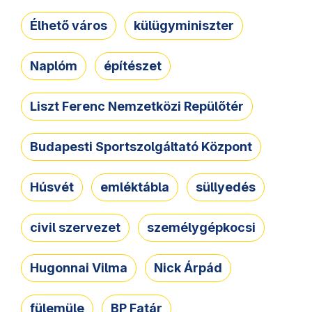
Élhető város
külügyminiszter
Naplóm
építészet
Liszt Ferenc Nemzetközi Repülőtér
Budapesti Sportszolgáltató Központ
Húsvét
emléktábla
süllyedés
civil szervezet
személygépkocsi
Hugonnai Vilma
Nick Árpád
fülemüle
BP Fatár