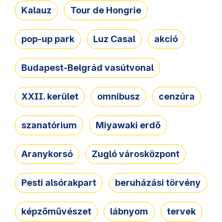
Kalauz
Tour de Hongrie
pop-up park
Luz Casal
akció
Budapest-Belgrád vasútvonal
XXII. kerület
omnibusz
cenzúra
szanatórium
Miyawaki erdő
Aranykorsó
Zugló városközpont
Pesti alsórakpart
beruházási törvény
képzőművészet
lábnyom
tervek