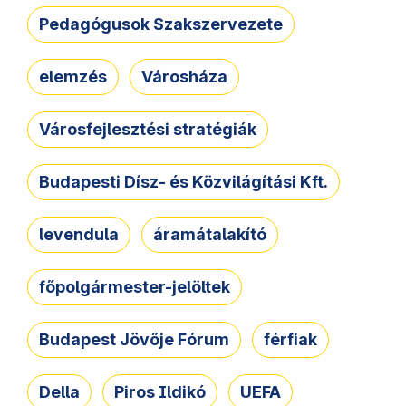
Pedagógusok Szakszervezete
elemzés
Városháza
Városfejlesztési stratégiák
Budapesti Dísz- és Közvilágítási Kft.
levendula
áramátalakító
főpolgármester-jelöltek
Budapest Jövője Fórum
férfiak
Della
Piros Ildikó
UEFA