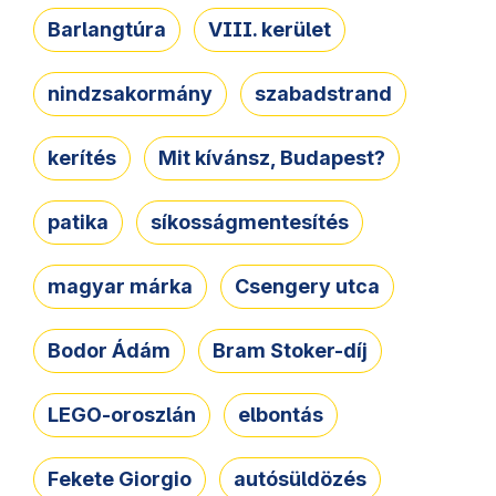
Barlangtúra
VIII. kerület
nindzsakormány
szabadstrand
kerítés
Mit kívánsz, Budapest?
patika
síkosságmentesítés
magyar márka
Csengery utca
Bodor Ádám
Bram Stoker-díj
LEGO-oroszlán
elbontás
Fekete Giorgio
autósüldözés