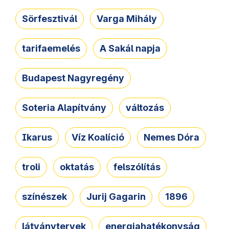
Sörfesztivál
Varga Mihály
tarifaemelés
A Sakál napja
Budapest Nagyregény
Soteria Alapítvány
változás
Ikarus
Víz Koalíció
Nemes Dóra
troli
oktatás
felszólítás
színészek
Jurij Gagarin
1896
látványtervek
energiahatékonyság