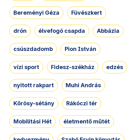
Bereményi Géza
Füvészkert
drón
élvefogó csapda
Abbázia
csúszdadomb
Pion István
vízi sport
Fidesz-székház
edzés
nyitott rakpart
Muhi András
Kőrösy-sétány
Rákóczi tér
Mobilitási Hét
életmentő műtét
kedvezmény
Szabó Ervin könyvtár