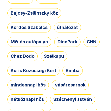
Bajcsy-Zsilinszky köz
Kordos Szabolcs
úthálózat
M0-ás autópálya
DinoPark
CNN
Chez Dodo
Szélkapu
Kőris Közösségi Kert
Bimba
mindennapi hős
vásárcsarnok
hétköznapi hős
Széchenyi István