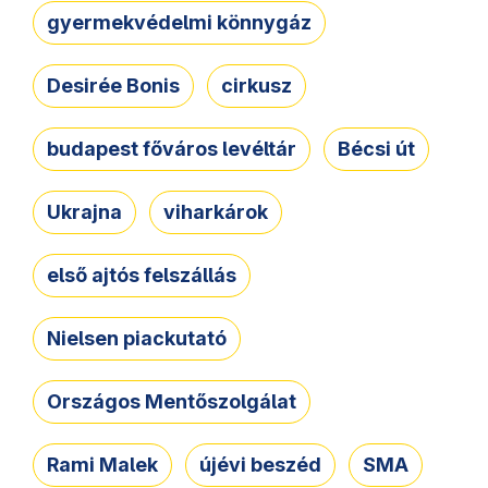
gyermekvédelmi könnygáz
Desirée Bonis
cirkusz
budapest főváros levéltár
Bécsi út
Ukrajna
viharkárok
első ajtós felszállás
Nielsen piackutató
Országos Mentőszolgálat
Rami Malek
újévi beszéd
SMA