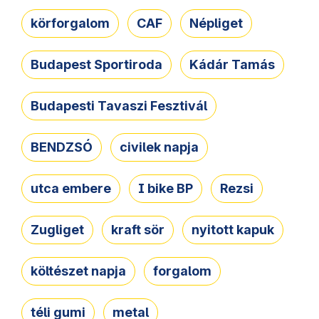
körforgalom
CAF
Népliget
Budapest Sportiroda
Kádár Tamás
Budapesti Tavaszi Fesztivál
BENDZSÓ
civilek napja
utca embere
I bike BP
Rezsi
Zugliget
kraft sör
nyitott kapuk
költészet napja
forgalom
téli gumi
metal