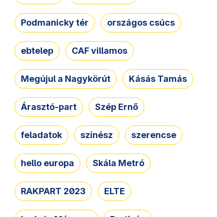
Podmanicky tér
országos csúcs
ebtelep
CAF villamos
Megújul a Nagykörút
Kásás Tamás
Árasztó-part
Szép Ernő
feladatok
színész
szerencse
hello europa
Skála Metró
RAKPART 2023
ELTE