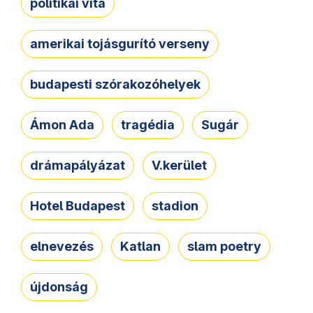
politikai vita
amerikai tojásgurító verseny
budapesti szórakozóhelyek
Ámon Ada
tragédia
Sugár
drámapályázat
V.kerület
Hotel Budapest
stadion
elnevezés
Katlan
slam poetry
újdonság