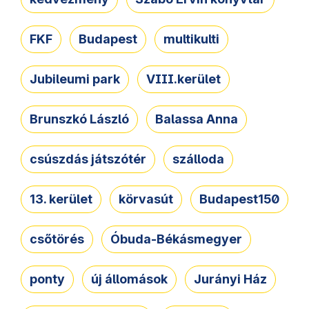
FKF
Budapest
multikulti
Jubileumi park
VIII.kerület
Brunszkó László
Balassa Anna
csúszdás játszótér
szálloda
13. kerület
körvasút
Budapest150
csőtörés
Óbuda-Békásmegyer
ponty
új állomások
Jurányi Ház