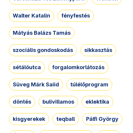
Walter Katalin
fényfestés
Mátyás Balázs Tamás
szociális gondoskodás
sikkasztás
sétálóutca
forgalomkorlátozás
Süveg Márk Saiid
túlélőprogram
döntés
bulivillamos
eklektika
kisgyerekek
teqball
Pálfi György