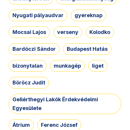
Nyugati pályaudvar
gyereknap
Mocsai Lajos
verseny
Kolodko
Bardóczi Sándor
Budapest Hatás
bizonytalan
munkagép
liget
Böröcz Judit
Gellérthegyi Lakók Érdekvédelmi
Egyesülete
Átrium
Ferenc József