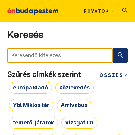
ROVATOK
Keresés
Keresés
Szűrés címkék szerint
ÖSSZES
európa kiadó
közlekedés
Ybl Miklós tér
Arrivabus
temetői járatok
vizsgafilm