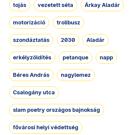
tojás
vezetett séta
Árkay Aladár
motorizáció
trolibusz
szondáztatás
2030
Aladár
erkélyzöldítés
petanque
napp
Béres András
nagylemez
Csalogány utca
slam poetry országos bajnokság
fővárosi helyi védettség