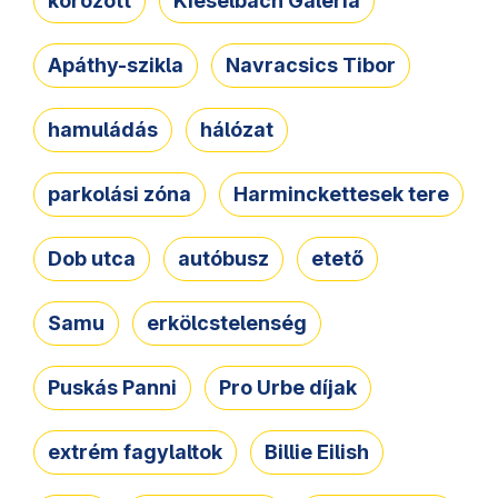
körözött
Kieselbach Galéria
Apáthy-szikla
Navracsics Tibor
hamuládás
hálózat
parkolási zóna
Harminckettesek tere
Dob utca
autóbusz
etető
Samu
erkölcstelenség
Puskás Panni
Pro Urbe díjak
extrém fagylaltok
Billie Eilish