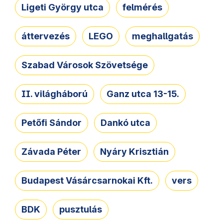
Ligeti György utca
felmérés
áttervezés
LEGO
meghallgatás
Szabad Városok Szövetsége
II. világháború
Ganz utca 13-15.
Petőfi Sándor
Dankó utca
Závada Péter
Nyáry Krisztián
Budapest Vásárcsarnokai Kft.
vers
BDK
pusztulás