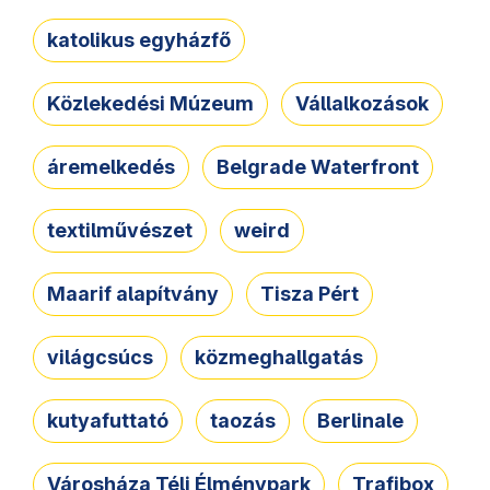
katolikus egyházfő
Közlekedési Múzeum
Vállalkozások
áremelkedés
Belgrade Waterfront
textilművészet
weird
Maarif alapítvány
Tisza Pért
világcsúcs
közmeghallgatás
kutyafuttató
taozás
Berlinale
Városháza Téli Élménypark
Trafibox