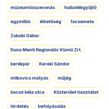
múzeumösszevonás
hulladékgyűjtő
egymillió
élhetőség
facsemete
Zoboki Gábor
Duna Menti Regionális Vízmű Zrt.
kerékpár
Kereki Sándor
milkovics mátyás
műjég
bacsó béla utca
Közterület használat
hirdetés
befolyásolás