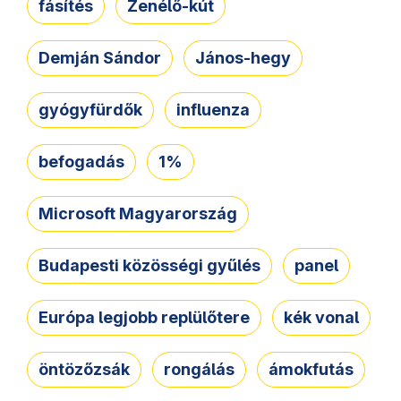
fásítés
Zenélő-kút
Demján Sándor
János-hegy
gyógyfürdők
influenza
befogadás
1%
Microsoft Magyarország
Budapesti közösségi gyűlés
panel
Európa legjobb replülőtere
kék vonal
öntözőzsák
rongálás
ámokfutás