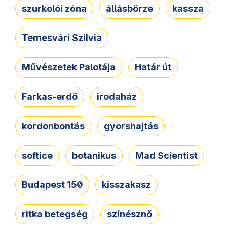
szurkolói zóna
állásbörze
kassza
Temesvári Szilvia
Művészetek Palotája
Határ út
Farkas-erdő
irodaház
kordonbontás
gyorshajtás
softice
botanikus
Mad Scientist
Budapest 150
kisszakasz
ritka betegség
színésznő