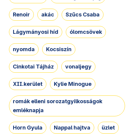
Renoir
akác
Szűcs Csaba
Lágymányosi híd
ólomcsövek
nyomda
Kocsiszín
Cinkotai Tájház
vonaljegy
XII.kerület
Kylie Minogue
romák elleni sorozatgyilkosságok
emléknapja
Horn Gyula
Nappal hajtva
üzlet