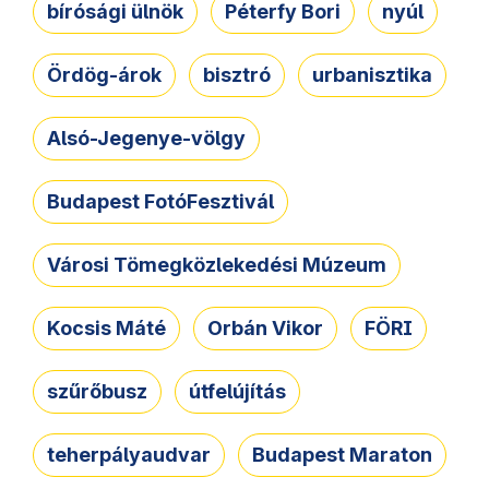
bírósági ülnök
Péterfy Bori
nyúl
Ördög-árok
bisztró
urbanisztika
Alsó-Jegenye-völgy
Budapest FotóFesztivál
Városi Tömegközlekedési Múzeum
Kocsis Máté
Orbán Vikor
FÖRI
szűrőbusz
útfelújítás
teherpályaudvar
Budapest Maraton