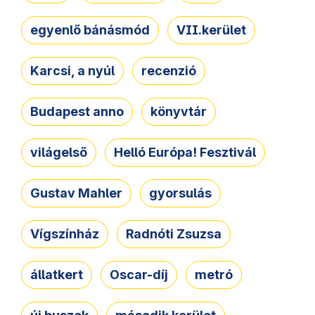
egyenlő bánásmód
VII.kerület
Karcsi, a nyúl
recenzió
Budapest anno
könyvtár
világelső
Helló Európa! Fesztivál
Gustav Mahler
gyorsulás
Vígszínház
Radnóti Zsuzsa
állatkert
Oscar-díj
metró