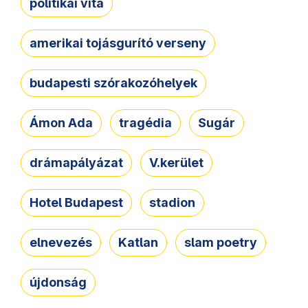
politikai vita
amerikai tojásgurító verseny
budapesti szórakozóhelyek
Ámon Ada
tragédia
Sugár
drámapályázat
V.kerület
Hotel Budapest
stadion
elnevezés
Katlan
slam poetry
újdonság