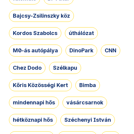
Bajcsy-Zsilinszky köz
Kordos Szabolcs
úthálózat
M0-ás autópálya
DinoPark
CNN
Chez Dodo
Szélkapu
Kőris Közösségi Kert
Bimba
mindennapi hős
vásárcsarnok
hétköznapi hős
Széchenyi István