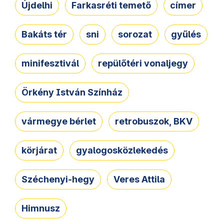
Újdelhi
Farkasréti temető
címer
Bakáts tér
sni
sorozat
gyűlés
minifesztivál
repülőtéri vonaljegy
Örkény István Színház
vármegye bérlet
retrobuszok, BKV
körjárat
gyalogosközlekedés
Széchenyi-hegy
Veres Attila
Himnusz