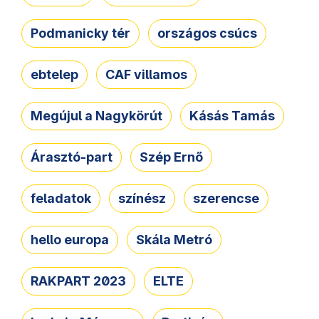
Podmanicky tér
országos csúcs
ebtelep
CAF villamos
Megújul a Nagykörút
Kásás Tamás
Árasztó-part
Szép Ernő
feladatok
színész
szerencse
hello europa
Skála Metró
RAKPART 2023
ELTE