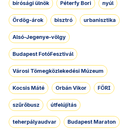
bírósági ülnök
Péterfy Bori
nyúl
Ördög-árok
bisztró
urbanisztika
Alsó-Jegenye-völgy
Budapest FotóFesztivál
Városi Tömegközlekedési Múzeum
Kocsis Máté
Orbán Vikor
FÖRI
szűrőbusz
útfelújítás
teherpályaudvar
Budapest Maraton