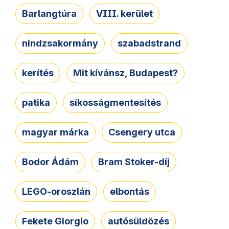
Barlangtúra
VIII. kerület
nindzsakormány
szabadstrand
kerítés
Mit kívánsz, Budapest?
patika
síkosságmentesítés
magyar márka
Csengery utca
Bodor Ádám
Bram Stoker-díj
LEGO-oroszlán
elbontás
Fekete Giorgio
autósüldözés