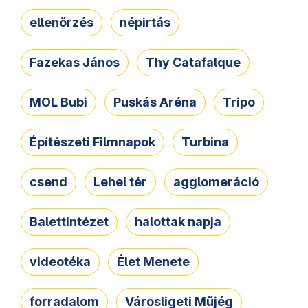
ellenőrzés
népirtás
Fazekas János
Thy Catafalque
MOL Bubi
Puskás Aréna
Tripo
Építészeti Filmnapok
Turbina
csend
Lehel tér
agglomeráció
Balettintézet
halottak napja
videotéka
Élet Menete
forradalom
Városligeti Műjég