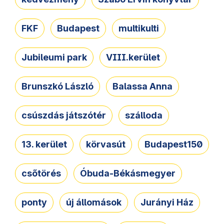
FKF
Budapest
multikulti
Jubileumi park
VIII.kerület
Brunszkó László
Balassa Anna
csúszdás játszótér
szálloda
13. kerület
körvasút
Budapest150
csőtörés
Óbuda-Békásmegyer
ponty
új állomások
Jurányi Ház