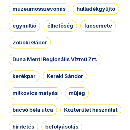
múzeumösszevonás
hulladékgyűjtő
egymillió
élhetőség
facsemete
Zoboki Gábor
Duna Menti Regionális Vízmű Zrt.
kerékpár
Kereki Sándor
milkovics mátyás
műjég
bacsó béla utca
Közterület használat
hirdetés
befolyásolás