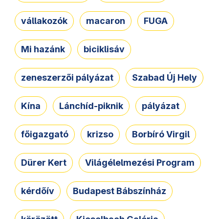
vállakozók
macaron
FUGA
Mi hazánk
biciklisáv
zeneszerzői pályázat
Szabad Új Hely
Kína
Lánchíd-piknik
pályázat
főigazgató
krizso
Borbíró Virgil
Dürer Kert
Világélelmezési Program
kérdőív
Budapest Bábszínház