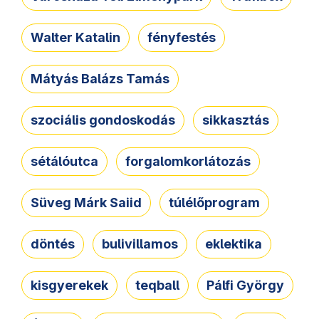
Walter Katalin
fényfestés
Mátyás Balázs Tamás
szociális gondoskodás
sikkasztás
sétálóutca
forgalomkorlátozás
Süveg Márk Saiid
túlélőprogram
döntés
bulivillamos
eklektika
kisgyerekek
teqball
Pálfi György