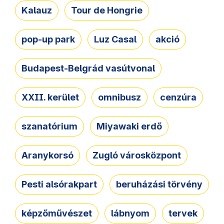
Kalauz
Tour de Hongrie
pop-up park
Luz Casal
akció
Budapest-Belgrád vasútvonal
XXII. kerület
omnibusz
cenzúra
szanatórium
Miyawaki erdő
Aranykorsó
Zugló városközpont
Pesti alsórakpart
beruházási törvény
képzőművészet
lábnyom
tervek