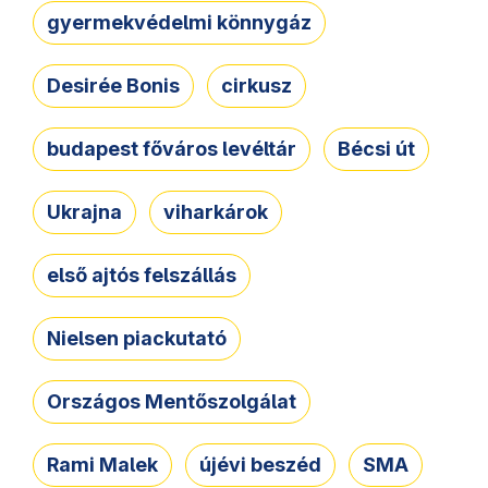
gyermekvédelmi könnygáz
Desirée Bonis
cirkusz
budapest főváros levéltár
Bécsi út
Ukrajna
viharkárok
első ajtós felszállás
Nielsen piackutató
Országos Mentőszolgálat
Rami Malek
újévi beszéd
SMA