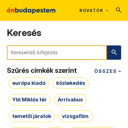
ROVATOK
Keresés
Keresés
Szűrés címkék szerint
ÖSSZES
európa kiadó
közlekedés
Ybl Miklós tér
Arrivabus
temetői járatok
vizsgafilm