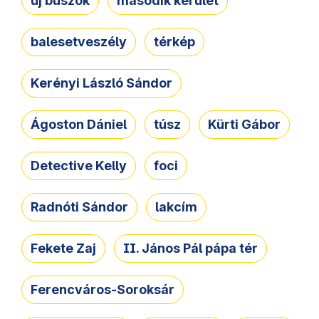
új buszok
második kerület
balesetveszély
térkép
Kerényi László Sándor
Ágoston Dániel
túsz
Kürti Gábor
Detective Kelly
foci
Radnóti Sándor
lakcím
Fekete Zaj
II. János Pál pápa tér
Ferencváros-Soroksár