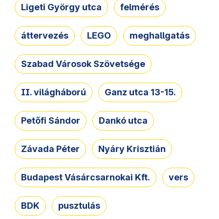
Ligeti György utca
felmérés
áttervezés
LEGO
meghallgatás
Szabad Városok Szövetsége
II. világháború
Ganz utca 13-15.
Petőfi Sándor
Dankó utca
Závada Péter
Nyáry Krisztián
Budapest Vásárcsarnokai Kft.
vers
BDK
pusztulás