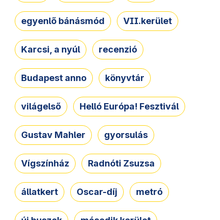
egyenlő bánásmód
VII.kerület
Karcsi, a nyúl
recenzió
Budapest anno
könyvtár
világelső
Helló Európa! Fesztivál
Gustav Mahler
gyorsulás
Vígszínház
Radnóti Zsuzsa
állatkert
Oscar-díj
metró