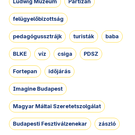
Ludwig Múzeum
Partizán
felügyelőbizottság
pedagógussztrájk
turisták
baba
BLKE
víz
csiga
PDSZ
Fortepan
időjárás
Imagine Budapest
Magyar Máltai Szeretetszolgálat
Budapesti Fesztiválzenekar
zászló