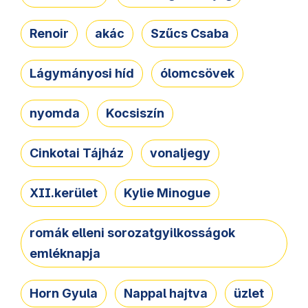
Renoir
akác
Szűcs Csaba
Lágymányosi híd
ólomcsövek
nyomda
Kocsiszín
Cinkotai Tájház
vonaljegy
XII.kerület
Kylie Minogue
romák elleni sorozatgyilkosságok
emléknapja
Horn Gyula
Nappal hajtva
üzlet