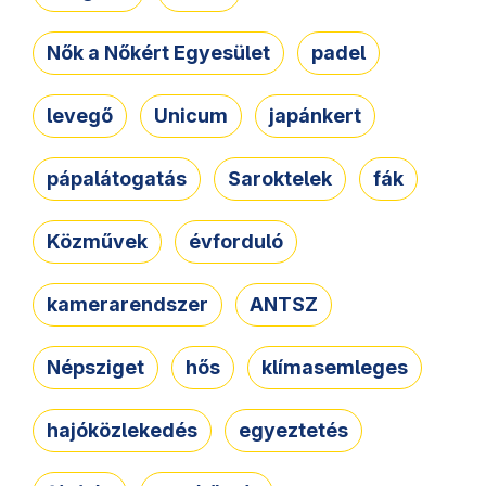
Nők a Nőkért Egyesület
padel
levegő
Unicum
japánkert
pápalátogatás
Saroktelek
fák
Közművek
évforduló
kamerarendszer
ANTSZ
Népsziget
hős
klímasemleges
hajóközlekedés
egyeztetés