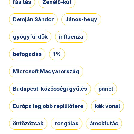
fásítés
Zenélő-kút
Demján Sándor
János-hegy
gyógyfürdők
influenza
befogadás
1%
Microsoft Magyarország
Budapesti közösségi gyűlés
panel
Európa legjobb replülőtere
kék vonal
öntözőzsák
rongálás
ámokfutás