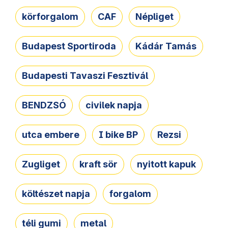
körforgalom
CAF
Népliget
Budapest Sportiroda
Kádár Tamás
Budapesti Tavaszi Fesztivál
BENDZSÓ
civilek napja
utca embere
I bike BP
Rezsi
Zugliget
kraft sör
nyitott kapuk
költészet napja
forgalom
téli gumi
metal