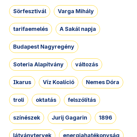
Sörfesztivál
Varga Mihály
tarifaemelés
A Sakál napja
Budapest Nagyregény
Soteria Alapítvány
változás
Ikarus
Víz Koalíció
Nemes Dóra
troli
oktatás
felszólítás
színészek
Jurij Gagarin
1896
látványtervek
energiahatékonyság