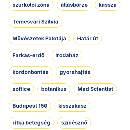
szurkolói zóna
állásbörze
kassza
Temesvári Szilvia
Művészetek Palotája
Határ út
Farkas-erdő
irodaház
kordonbontás
gyorshajtás
softice
botanikus
Mad Scientist
Budapest 150
kisszakasz
ritka betegség
színésznő