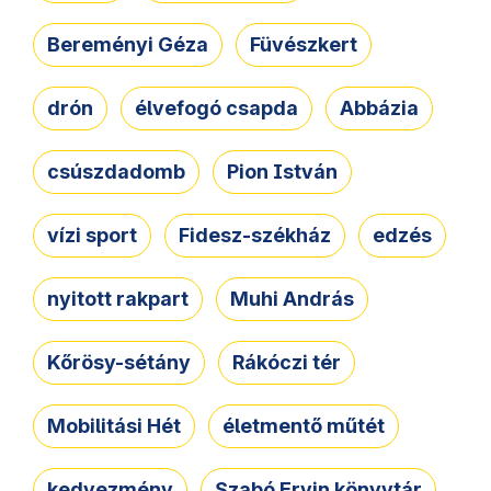
Bereményi Géza
Füvészkert
drón
élvefogó csapda
Abbázia
csúszdadomb
Pion István
vízi sport
Fidesz-székház
edzés
nyitott rakpart
Muhi András
Kőrösy-sétány
Rákóczi tér
Mobilitási Hét
életmentő műtét
kedvezmény
Szabó Ervin könyvtár