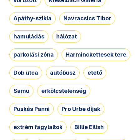
körözött
Kieselbach Galéria
Apáthy-szikla
Navracsics Tibor
hamuládás
hálózat
parkolási zóna
Harminckettesek tere
Dob utca
autóbusz
etető
Samu
erkölcstelenség
Puskás Panni
Pro Urbe díjak
extrém fagylaltok
Billie Eilish