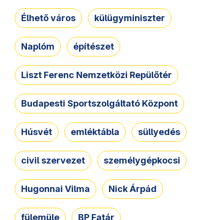
Élhető város
külügyminiszter
Naplóm
építészet
Liszt Ferenc Nemzetközi Repülőtér
Budapesti Sportszolgáltató Központ
Húsvét
emléktábla
süllyedés
civil szervezet
személygépkocsi
Hugonnai Vilma
Nick Árpád
fülemüle
BP Fatár