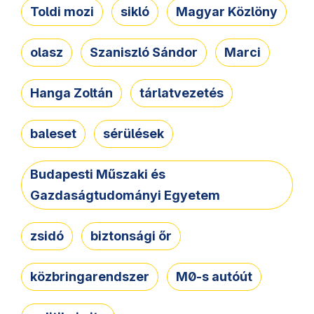
Toldi mozi
sikló
Magyar Közlöny
olasz
Szaniszló Sándor
Marci
Hanga Zoltán
tárlatvezetés
baleset
sérülések
Budapesti Műszaki és
Gazdaságtudományi Egyetem
zsidó
biztonsági őr
közbringarendszer
M0-s autóút