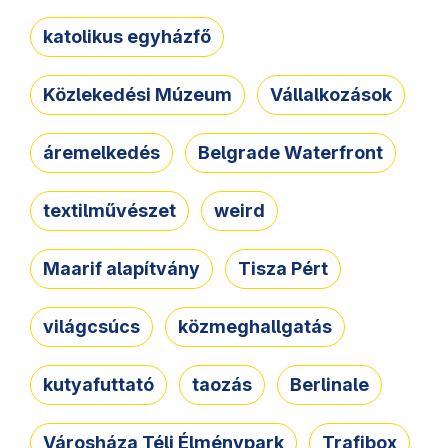
katolikus egyházfő
Közlekedési Múzeum
Vállalkozások
áremelkedés
Belgrade Waterfront
textilművészet
weird
Maarif alapítvány
Tisza Pért
világcsúcs
közmeghallgatás
kutyafuttató
taozás
Berlinale
Városháza Téli Élménypark
Trafibox