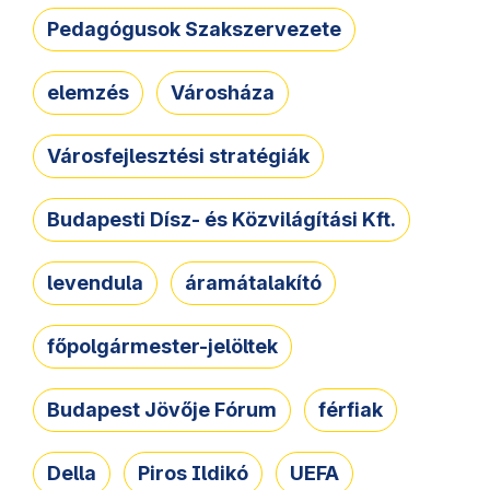
Pedagógusok Szakszervezete
elemzés
Városháza
Városfejlesztési stratégiák
Budapesti Dísz- és Közvilágítási Kft.
levendula
áramátalakító
főpolgármester-jelöltek
Budapest Jövője Fórum
férfiak
Della
Piros Ildikó
UEFA