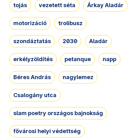
tojás
vezetett séta
Árkay Aladár
motorizáció
trolibusz
szondáztatás
2030
Aladár
erkélyzöldítés
petanque
napp
Béres András
nagylemez
Csalogány utca
slam poetry országos bajnokság
fővárosi helyi védettség