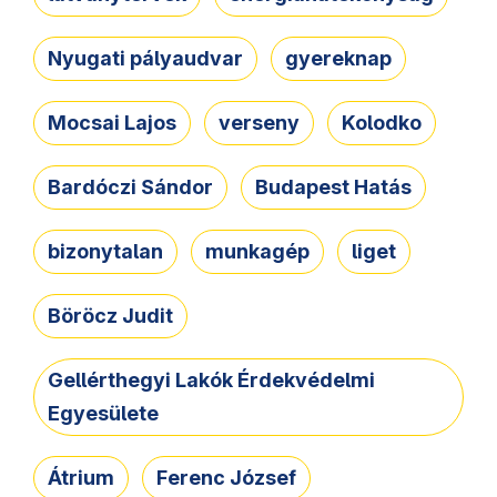
Nyugati pályaudvar
gyereknap
Mocsai Lajos
verseny
Kolodko
Bardóczi Sándor
Budapest Hatás
bizonytalan
munkagép
liget
Böröcz Judit
Gellérthegyi Lakók Érdekvédelmi
Egyesülete
Átrium
Ferenc József