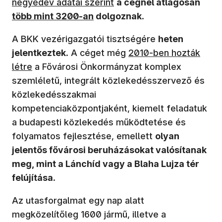
negyedév adatai szerint
a cégnél átlagosan
több mint 3200-an
dolgoznak
.
A BKK vezérigazgatói tisztségére
heten
jelentkeztek
. A céget még
2010-ben hozták
létre
a Fővárosi Önkormányzat komplex
szemléletű, integrált közlekedésszervező és
közlekedésszakmai
kompetenciaközpontjaként, kiemelt feladatuk
a budapesti közlekedés működtetése és
folyamatos fejlesztése, emellett
olyan
jelentős fővárosi beruházásokat valósítanak
meg, mint a Lánchíd vagy a Blaha Lujza tér
felújítása
.
Az utasforgalmat egy nap alatt
megközelítőleg 1600 jármű, illetve a