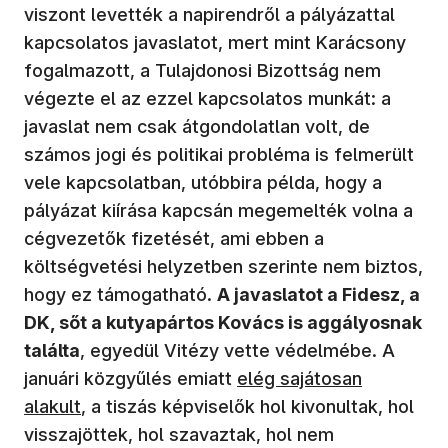
viszont levették a napirendről a pályázattal
kapcsolatos javaslatot, mert mint Karácsony
fogalmazott, a Tulajdonosi Bizottság nem
végezte el az ezzel kapcsolatos munkát: a
javaslat nem csak átgondolatlan volt, de
számos jogi és politikai probléma is felmerült
vele kapcsolatban, utóbbira példa, hogy a
pályázat kiírása kapcsán megemelték volna a
cégvezetők fizetését, ami ebben a
költségvetési helyzetben szerinte nem biztos,
hogy ez támogatható.
A javaslatot a Fidesz, a
DK, sőt a kutyapártos Kovács is aggályosnak
találta
, egyedül Vitézy vette védelmébe. A
januári közgyűlés emiatt
elég sajátosan
alakult
, a tiszás képviselők hol kivonultak, hol
visszajöttek, hol szavaztak, hol nem