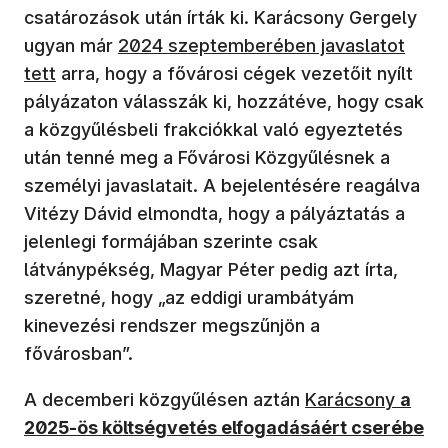
csatározások után írták ki. Karácsony Gergely
ugyan már
2024 szeptemberében javaslatot
tett
arra, hogy a fővárosi cégek vezetőit nyílt
pályázaton válasszák ki, hozzátéve, hogy csak
a közgyűlésbeli frakciókkal való egyeztetés
után tenné meg a Fővárosi Közgyűlésnek a
személyi javaslatait. A bejelentésére reagálva
Vitézy Dávid elmondta, hogy a pályáztatás a
jelenlegi formájában szerinte csak
látványpékség, Magyar Péter pedig azt írta,
szeretné, hogy „az eddigi urambátyám
kinevezési rendszer megszűnjön a
fővárosban”.
A decemberi közgyűlésen aztán
Karácsony
a
2025-ös költségvetés elfogadásáért cserébe