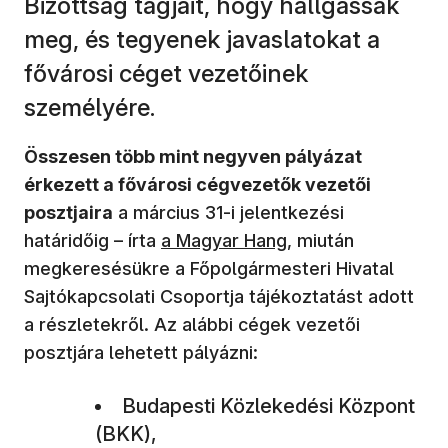
Bizottság tagjait, hogy hallgassák
meg, és tegyenek javaslatokat a
fővárosi céget vezetőinek
személyére.
Összesen több mint negyven pályázat
érkezett a fővárosi cégvezetők vezetői
posztjaira
a március 31-i jelentkezési
(új ablakban nyílik meg)
határidőig – írta
a Magyar Hang
, miután
megkeresésükre a Főpolgármesteri Hivatal
Sajtókapcsolati Csoportja tájékoztatást adott
a részletekről. Az alábbi cégek vezetői
posztjára lehetett pályázni:
Budapesti Közlekedési Központ
(BKK),