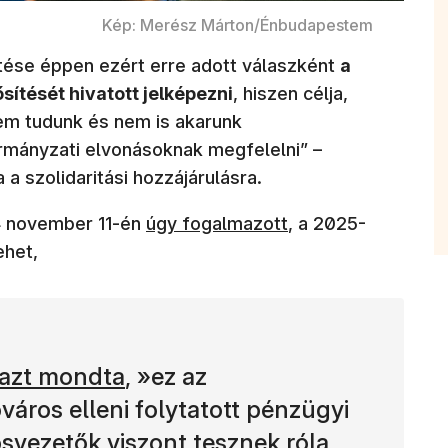
Kép: Merész Márton/Énbudapestem
ése éppen ezért erre adott válaszként
a
ítését hivatott jelképezni
, hiszen célja,
em tudunk és nem is akarunk
rmányzati elvonásoknak megfelelni” –
a a szolidaritási hozzájárulásra.
(új ablakban nyílik meg)
4 november 11-én
úgy fogalmazott
, a 2025-
ehet,
lakban nyílik meg)
 azt mondta
, »ez az
áros elleni folytatott pénzügyi
svezetők viszont tesznek róla,