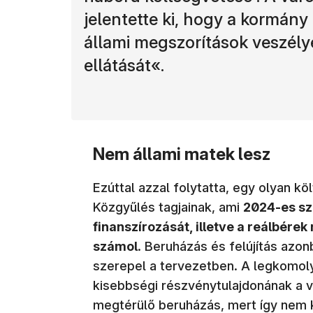
jelentette ki, hogy a kormány
állami megszorítások veszélye
ellátását«.
Nem állami matek lesz
Ezúttal azzal folytatta, egy olyan kö
Közgyűlés tagjainak, ami
2024-es szi
finanszírozását, illetve a reálbére
számol
. Beruházás és felújítás azo
szerepel a tervezetben. A legkomol
kisebbségi részvénytulajdonának a 
megtérülő beruházás, mert így nem k