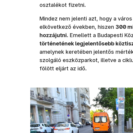
osztalékot fizetni.
Mindez nem jelenti azt, hogy a váro
elkövetkező években, hiszen
300 mi
hozzájutni
. Emellett a Budapesti Kö
történetének legjelentősebb köztis
amelynek keretében jelentős mértékb
szolgáló eszközparkot, illetve a cik
fölött eljárt az idő.