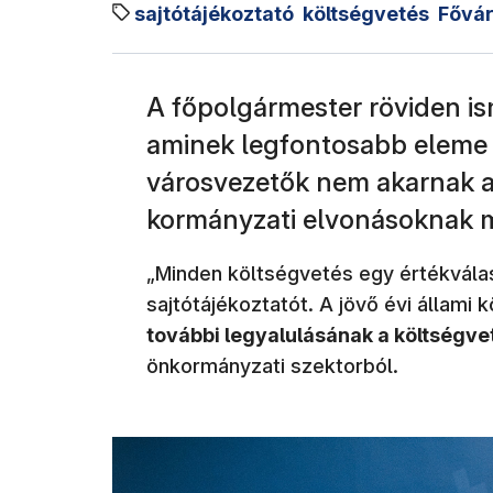
sajtótájékoztató
költségvetés
Fővár
A főpolgármester röviden ism
aminek legfontosabb eleme 
városvezetők nem akarnak a
kormányzati elvonásoknak m
„Minden költségvetés egy értékvála
sajtótájékoztatót. A jövő évi állami
további legyalulásának a költségve
önkormányzati szektorból.