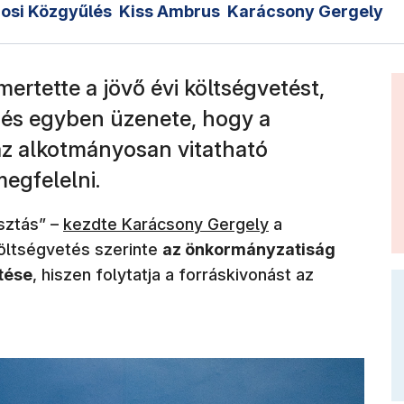
osi Közgyűlés
Kiss Ambrus
Karácsony Gergely
ertette a jövő évi költségvetést,
és egyben üzenete, hogy a
z alkotmányosan vitatható
egfelelni.
(új ablakban nyílik meg)
sztás” –
kezdte Karácsony Gergely
a
 költségvetés szerinte
az önkormányzatiság
tése
, hiszen folytatja a forráskivonást az