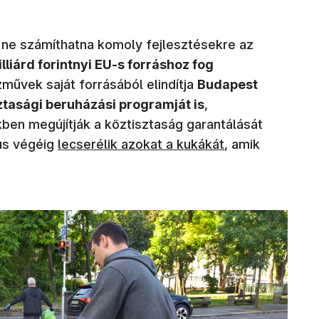
s ne számíthatna komoly fejlesztésekre az
lliárd forintnyi EU-s forráshoz fog
zművek saját forrásából elindítja
Budapest
ztasági beruházási programját is
,
en megújítják a köztisztaság garantálását
(új ablakban nyílik meg)
lus végéig
lecserélik azokat a kukákát
, amik