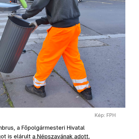
Kép: FPH
brus, a Főpolgármesteri Hivatal
(új ablakban nyílik meg)
t is elárult
a Népszavának adott
,