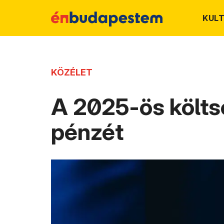
KUL
KÖZÉLET
A 2025-ös költs
pénzét