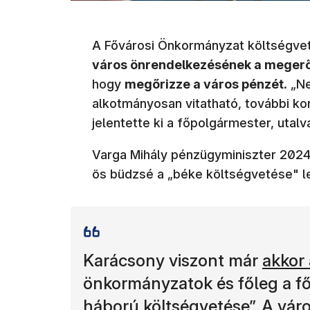
A Fővárosi Önkormányzat költségvet
város önrendelkezésének a megerős
hogy
megőrizze a város pénzét
. „N
alkotmányosan vitatható, további ko
jelentette ki a főpolgármester, utalv
Varga Mihály pénzügyminiszter 202
ös büdzsé a „béke költségvetése" l
(új ab
Karácsony viszont már
akkor
önkormányzatok és főleg a főv
háború költségvetése”. A váro