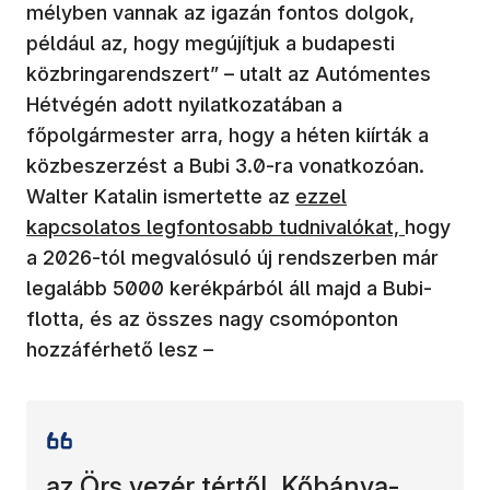
mélyben vannak az igazán fontos dolgok,
például az, hogy megújítjuk a budapesti
közbringarendszert” – utalt az Autómentes
Hétvégén adott nyilatkozatában a
főpolgármester arra, hogy a héten kiírták a
közbeszerzést a Bubi 3.0-ra vonatkozóan.
Walter Katalin ismertette az
ezzel
kapcsolatos legfontosabb tudnivalókat,
hogy
a 2026-tól megvalósuló új rendszerben már
legalább 5000 kerékpárból áll majd a Bubi-
flotta, és az összes nagy csomóponton
hozzáférhető lesz –
az Örs vezér tértől, Kőbánya-