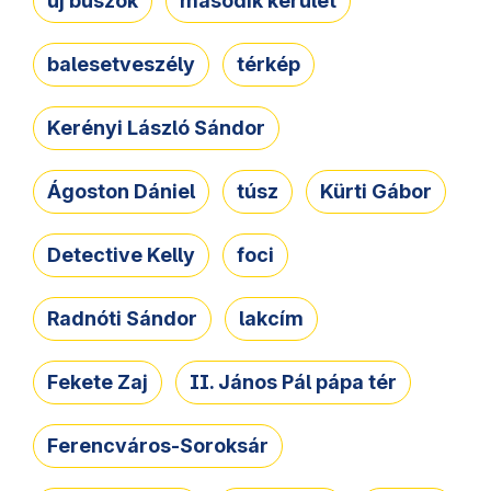
új buszok
második kerület
balesetveszély
térkép
Kerényi László Sándor
Ágoston Dániel
túsz
Kürti Gábor
Detective Kelly
foci
Radnóti Sándor
lakcím
Fekete Zaj
II. János Pál pápa tér
Ferencváros-Soroksár