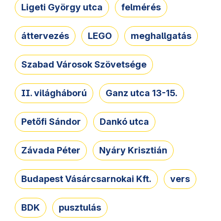
Ligeti György utca
felmérés
áttervezés
LEGO
meghallgatás
Szabad Városok Szövetsége
II. világháború
Ganz utca 13-15.
Petőfi Sándor
Dankó utca
Závada Péter
Nyáry Krisztián
Budapest Vásárcsarnokai Kft.
vers
BDK
pusztulás