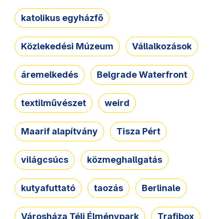
katolikus egyházfő
Közlekedési Múzeum
Vállalkozások
áremelkedés
Belgrade Waterfront
textilművészet
weird
Maarif alapítvány
Tisza Pért
világcsúcs
közmeghallgatás
kutyafuttató
taozás
Berlinale
Városháza Téli Élménypark
Trafibox