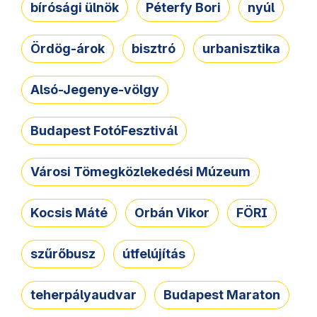
bírósági ülnök
Péterfy Bori
nyúl
Ördög-árok
bisztró
urbanisztika
Alsó-Jegenye-völgy
Budapest FotóFesztivál
Városi Tömegközlekedési Múzeum
Kocsis Máté
Orbán Vikor
FÖRI
szűrőbusz
útfelújítás
teherpályaudvar
Budapest Maraton