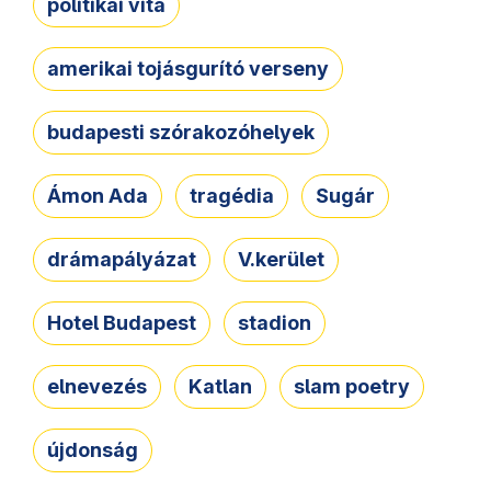
politikai vita
amerikai tojásgurító verseny
budapesti szórakozóhelyek
Ámon Ada
tragédia
Sugár
drámapályázat
V.kerület
Hotel Budapest
stadion
elnevezés
Katlan
slam poetry
újdonság