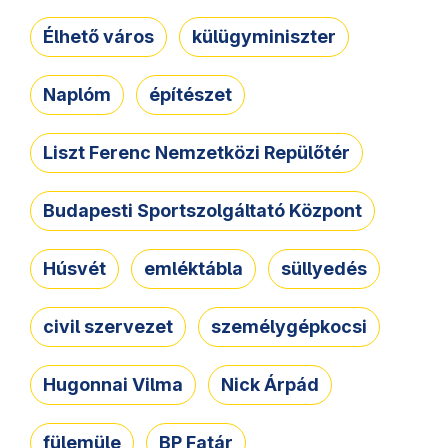
Élhető város
külügyminiszter
Naplóm
építészet
Liszt Ferenc Nemzetközi Repülőtér
Budapesti Sportszolgáltató Központ
Húsvét
emléktábla
süllyedés
civil szervezet
személygépkocsi
Hugonnai Vilma
Nick Árpád
fülemüle
BP Fatár