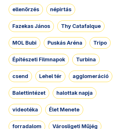
ellenőrzés
népirtás
Fazekas János
Thy Catafalque
MOL Bubi
Puskás Aréna
Tripo
Építészeti Filmnapok
Turbina
csend
Lehel tér
agglomeráció
Balettintézet
halottak napja
videotéka
Élet Menete
forradalom
Városligeti Műjég