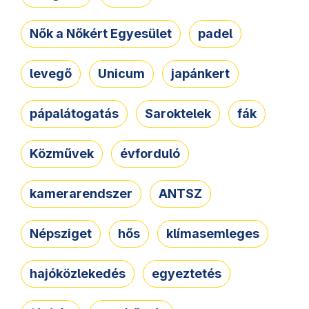
Nők a Nőkért Egyesület
padel
levegő
Unicum
japánkert
pápalátogatás
Saroktelek
fák
Közművek
évforduló
kamerarendszer
ANTSZ
Népsziget
hős
klímasemleges
hajóközlekedés
egyeztetés