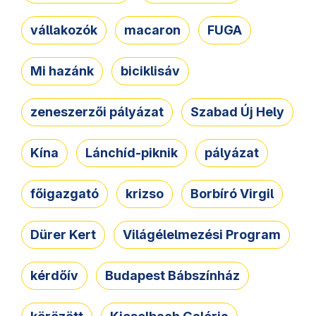
vállakozók
macaron
FUGA
Mi hazánk
biciklisáv
zeneszerzői pályázat
Szabad Új Hely
Kína
Lánchíd-piknik
pályázat
főigazgató
krizso
Borbíró Virgil
Dürer Kert
Világélelmezési Program
kérdőív
Budapest Bábszínház