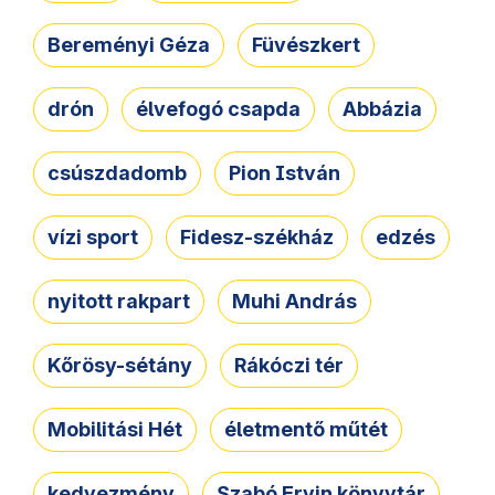
Bereményi Géza
Füvészkert
drón
élvefogó csapda
Abbázia
csúszdadomb
Pion István
vízi sport
Fidesz-székház
edzés
nyitott rakpart
Muhi András
Kőrösy-sétány
Rákóczi tér
Mobilitási Hét
életmentő műtét
kedvezmény
Szabó Ervin könyvtár