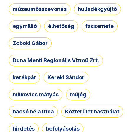
múzeumösszevonás
hulladékgyűjtő
egymillió
élhetőség
facsemete
Zoboki Gábor
Duna Menti Regionális Vízmű Zrt.
kerékpár
Kereki Sándor
milkovics mátyás
műjég
bacsó béla utca
Közterület használat
hirdetés
befolyásolás