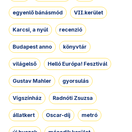
egyenlő bánásmód
VII.kerület
Karcsi, a nyúl
recenzió
Budapest anno
könyvtár
világelső
Helló Európa! Fesztivál
Gustav Mahler
gyorsulás
Vígszínház
Radnóti Zsuzsa
állatkert
Oscar-díj
metró