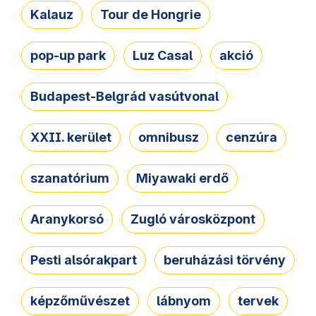
Kalauz
Tour de Hongrie
pop-up park
Luz Casal
akció
Budapest-Belgrád vasútvonal
XXII. kerület
omnibusz
cenzúra
szanatórium
Miyawaki erdő
Aranykorsó
Zugló városközpont
Pesti alsórakpart
beruházási törvény
képzőművészet
lábnyom
tervek