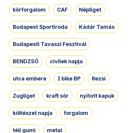
körforgalom
CAF
Népliget
Budapest Sportiroda
Kádár Tamás
Budapesti Tavaszi Fesztivál
BENDZSÓ
civilek napja
utca embere
I bike BP
Rezsi
Zugliget
kraft sör
nyitott kapuk
költészet napja
forgalom
téli gumi
metal