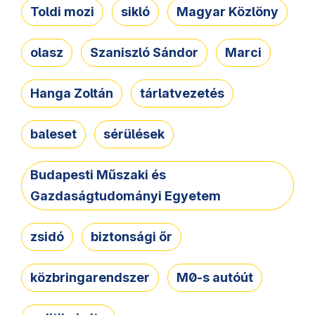
Toldi mozi
sikló
Magyar Közlöny
olasz
Szaniszló Sándor
Marci
Hanga Zoltán
tárlatvezetés
baleset
sérülések
Budapesti Műszaki és
Gazdaságtudományi Egyetem
zsidó
biztonsági őr
közbringarendszer
M0-s autóút