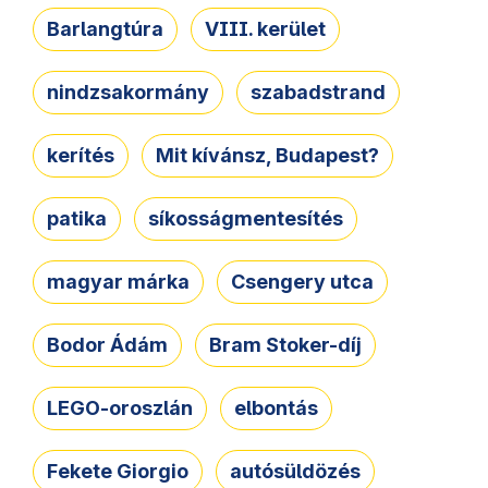
Barlangtúra
VIII. kerület
nindzsakormány
szabadstrand
kerítés
Mit kívánsz, Budapest?
patika
síkosságmentesítés
magyar márka
Csengery utca
Bodor Ádám
Bram Stoker-díj
LEGO-oroszlán
elbontás
Fekete Giorgio
autósüldözés