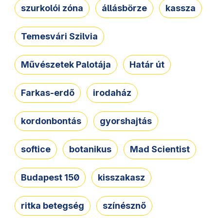
szurkolói zóna
állásbörze
kassza
Temesvári Szilvia
Művészetek Palotája
Határ út
Farkas-erdő
irodaház
kordonbontás
gyorshajtás
softice
botanikus
Mad Scientist
Budapest 150
kisszakasz
ritka betegség
színésznő