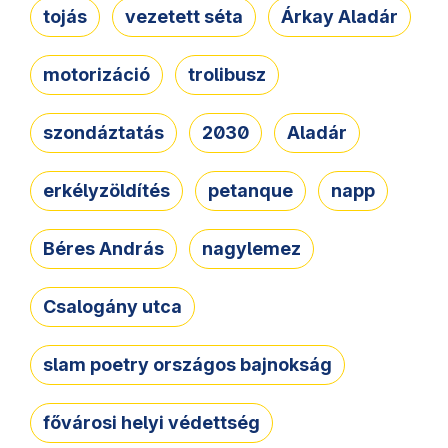
tojás
vezetett séta
Árkay Aladár
motorizáció
trolibusz
szondáztatás
2030
Aladár
erkélyzöldítés
petanque
napp
Béres András
nagylemez
Csalogány utca
slam poetry országos bajnokság
fővárosi helyi védettség