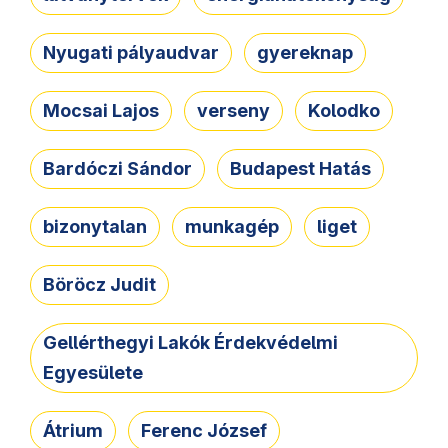
Nyugati pályaudvar
gyereknap
Mocsai Lajos
verseny
Kolodko
Bardóczi Sándor
Budapest Hatás
bizonytalan
munkagép
liget
Böröcz Judit
Gellérthegyi Lakók Érdekvédelmi
Egyesülete
Átrium
Ferenc József