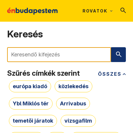
ROVATOK
Keresés
Keresés
Szűrés címkék szerint
ÖSSZES
európa kiadó
közlekedés
Ybl Miklós tér
Arrivabus
temetői járatok
vizsgafilm