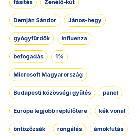
fásítés
Zenélő-kút
Demján Sándor
János-hegy
gyógyfürdők
influenza
befogadás
1%
Microsoft Magyarország
Budapesti közösségi gyűlés
panel
Európa legjobb replülőtere
kék vonal
öntözőzsák
rongálás
ámokfutás