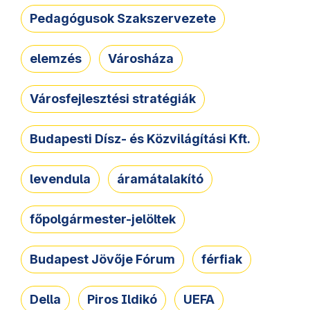
Pedagógusok Szakszervezete
elemzés
Városháza
Városfejlesztési stratégiák
Budapesti Dísz- és Közvilágítási Kft.
levendula
áramátalakító
főpolgármester-jelöltek
Budapest Jövője Fórum
férfiak
Della
Piros Ildikó
UEFA