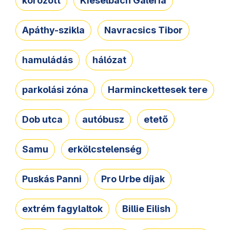
körözött
Kieselbach Galéria
Apáthy-szikla
Navracsics Tibor
hamuládás
hálózat
parkolási zóna
Harminckettesek tere
Dob utca
autóbusz
etető
Samu
erkölcstelenség
Puskás Panni
Pro Urbe díjak
extrém fagylaltok
Billie Eilish