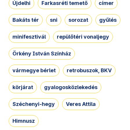
Újdelhi
Farkasréti temető
címer
Bakáts tér
sni
sorozat
gyűlés
minifesztivál
repülőtéri vonaljegy
Örkény István Színház
vármegye bérlet
retrobuszok, BKV
körjárat
gyalogosközlekedés
Széchenyi-hegy
Veres Attila
Himnusz