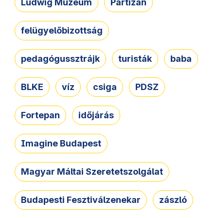
Ludwig Múzeum
Partizán
felügyelőbizottság
pedagógussztrájk
turisták
baba
BLKE
víz
csiga
PDSZ
Fortepan
időjárás
Imagine Budapest
Magyar Máltai Szeretetszolgálat
Budapesti Fesztiválzenekar
zászló