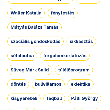
Walter Katalin
fényfestés
Mátyás Balázs Tamás
szociális gondoskodás
sikkasztás
sétálóutca
forgalomkorlátozás
Süveg Márk Saiid
túlélőprogram
döntés
bulivillamos
eklektika
kisgyerekek
teqball
Pálfi György