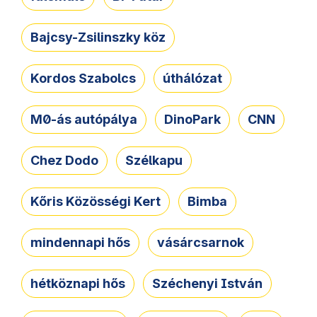
Bajcsy-Zsilinszky köz
Kordos Szabolcs
úthálózat
M0-ás autópálya
DinoPark
CNN
Chez Dodo
Szélkapu
Kőris Közösségi Kert
Bimba
mindennapi hős
vásárcsarnok
hétköznapi hős
Széchenyi István