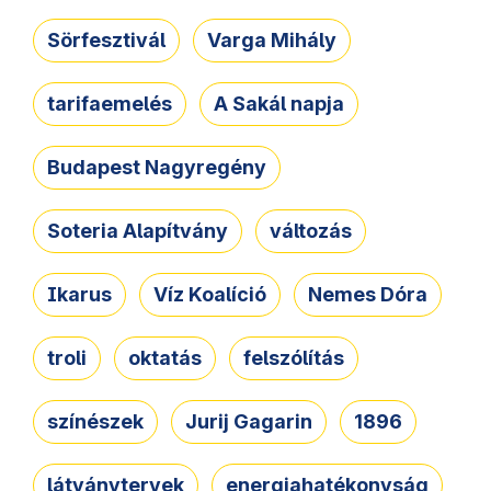
Sörfesztivál
Varga Mihály
tarifaemelés
A Sakál napja
Budapest Nagyregény
Soteria Alapítvány
változás
Ikarus
Víz Koalíció
Nemes Dóra
troli
oktatás
felszólítás
színészek
Jurij Gagarin
1896
látványtervek
energiahatékonyság