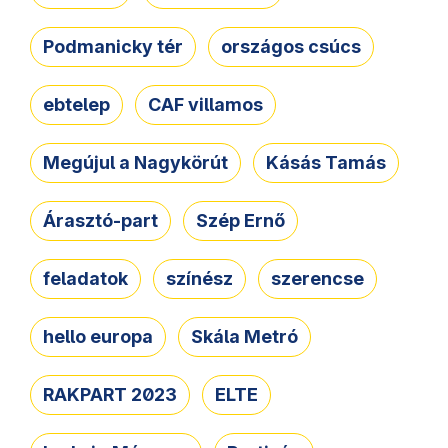
Podmanicky tér
országos csúcs
ebtelep
CAF villamos
Megújul a Nagykörút
Kásás Tamás
Árasztó-part
Szép Ernő
feladatok
színész
szerencse
hello europa
Skála Metró
RAKPART 2023
ELTE