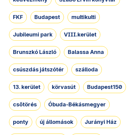
FKF
Budapest
multikulti
Jubileumi park
VIII.kerület
Brunszkó László
Balassa Anna
csúszdás játszótér
szálloda
13. kerület
körvasút
Budapest150
csőtörés
Óbuda-Békásmegyer
ponty
új állomások
Jurányi Ház