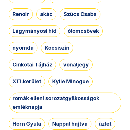
Renoir
akác
Szűcs Csaba
Lágymányosi híd
ólomcsövek
nyomda
Kocsiszín
Cinkotai Tájház
vonaljegy
XII.kerület
Kylie Minogue
romák elleni sorozatgyilkosságok
emléknapja
Horn Gyula
Nappal hajtva
üzlet