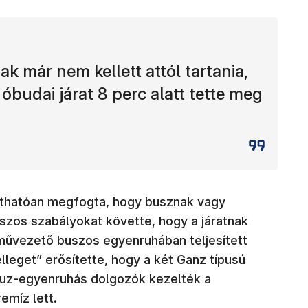
 már nem kellett attól tartania,
budai járat 8 perc alatt tette meg
láthatóan megfogta, hogy busznak vagy
buszos szabályokat követte, hogy a járatnak
művezető buszos egyenruhában teljesített
elleget” erősítette, hogy a két Ganz típusú
alauz-egyenruhás dolgozók kezelték a
remíz lett.