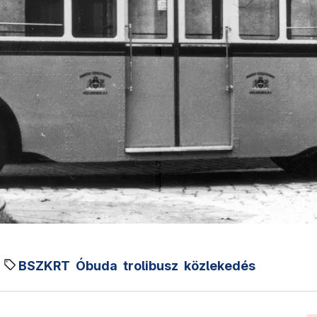
BSZKRT
Óbuda
trolibusz
közlekedés