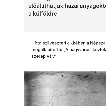
előállíthatjuk hazai anyagok
a külföldre
– írta szilveszteri cikkében a Néps
megállapította: „A nagyvárosi közle
szerep vár.”