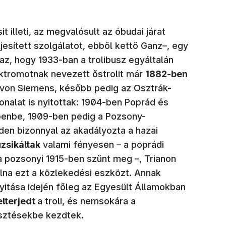
t illeti, az megvalósult az óbudai járat
esített szolgálatot, ebből kettő Ganz–, egy
gaz, hogy 1933-ban a trolibusz egyáltalán
ektromotnak nevezett őstrolit már
1882-ben
 von Siemens, később pedig az Osztrák-
nalat is nyitottak: 1904-ben Poprád és
ebenbe, 1909-ben pedig a Pozsony-
en bizonnyal az akadályozta a hazai
zsikáltak
valami fényesen – a poprádi
 pozsonyi 1915-ben szűnt meg –, Trianon
volna ezt a közlekedési eszközt. Annak
yitása idején főleg az Egyesült Államokban
elterjedt
a troli, és nemsokára a
esztésekbe kezdtek.