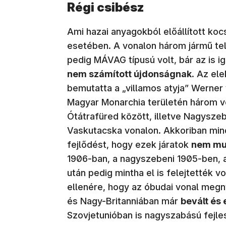
Régi csibész
Ami hazai anyagokból előállított kocsi
esetében. A vonalon három jármű telj
pedig MÁVAG típusú volt, bár az is i
nem számított újdonságnak
. Az el
bemutatta a „villamos atyja” Werner
Magyar Monarchia területén három vo
Ótátrafüred között, illetve Nagysz
Vaskutacska vonalon. Akkoriban mind
fejlődést, hogy ezek járatok
nem mu
1906-ban, a nagyszebeni 1905-ben, a
után pedig mintha el is felejtették 
ellenére, hogy az óbudai vonal megn
és Nagy-Britanniában már
bevált és 
Szovjetunióban is nagyszabású fejl