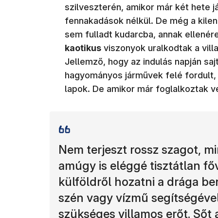
szilveszterén, amikor már két hete j
fennakadások nélkül. De még a kilen
sem fulladt kudarcba, annak ellenére
kaotikus
viszonyok uralkodtak a vil
Jellemző, hogy az indulás napján saj
hagyományos járművek felé fordult, é
lapok. De amikor már foglalkoztak ve
Nem terjeszt rossz szagot, mi
amúgy is eléggé tisztátlan fő
külföldről hozatni a drága be
szén vagy vízmű segítségével 
szükséges villamos erőt. Sőt a