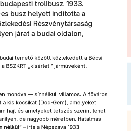
 budapesti trolibusz. 1933.
es busz helyett indította a
özlekedési Részvénytársaság
lyen járat a budai oldalon,
Óbudai temető között közlekedett a Bécsi
 a BSZKRT „kísérleti” járműveként.
ben mondva — sínnélküli villamos. A főváros
at a kis kocsikat (Dod-Gem), amelyeket
am hajt és amelyeket tetszés szerint lehet
yanilyen, de nagyobb méretben. Hatalmas
n nélkül
” – írta a Népszava 1933