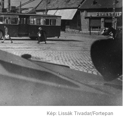
Kép: Lissák Tivadar/Fortepan