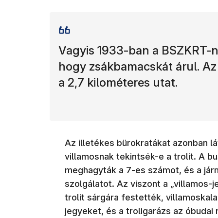
Vagyis 1933-ban a BSZKRT-nak
hogy zsákbamacskát árul. Az ó
a 2,7 kilométeres utat.
Az illetékes bürokratákat azonban 
villamosnak tekintsék-e a trolit. A 
meghagyták a 7-es számot, és a jár
szolgálatot. Az viszont a „villamos-j
trolit sárgára festették, villamosk
jegyeket, és a troligarázs az óbudai 