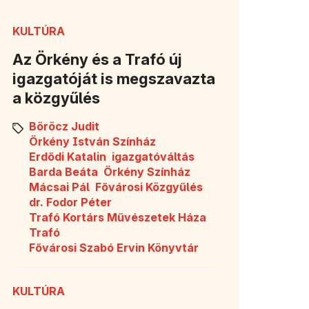
KULTÚRA
Az Örkény és a Trafó új
igazgatóját is megszavazta
a közgyűlés
Böröcz Judit
Örkény István Színház
Erdődi Katalin
igazgatóváltás
Barda Beáta
Örkény Színház
Mácsai Pál
Fővárosi Közgyűlés
dr. Fodor Péter
Trafó Kortárs Művészetek Háza
Trafó
Fővárosi Szabó Ervin Könyvtár
KULTÚRA