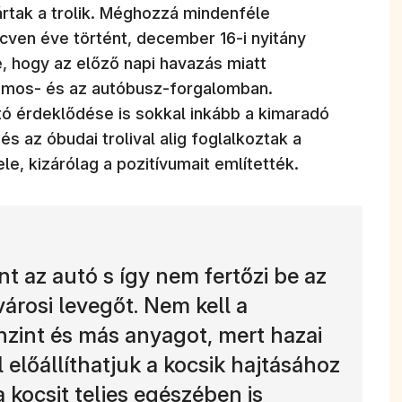
ártak a trolik. Méghozzá mindenféle
cven éve történt, december 16-i nyitány
, hogy az előző napi havazás miatt
lamos- és az autóbusz-forgalomban.
tó érdeklődése is sokkal inkább a kimaradó
s az óbudai trolival alig foglalkoztak a
le, kizárólag a pozitívumait említették.
nt az autó s így nem fertőzi be az
városi levegőt. Nem kell a
nzint és más anyagot, mert hazai
előállíthatjuk a kocsik hajtásához
 kocsit teljes egészében is