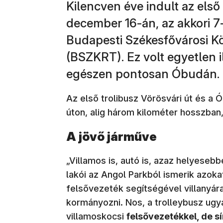
Kilencven éve indult az első
december 16-án, az akkori 7-
Budapesti Székesfővárosi K
(BSZKRT). Ez volt egyetlen i
egészen pontosan Óbudán.
Az első trolibusz Vörösvári út és a 
úton, alig három kilométer hosszban,
A jövő járműve
„Villamos is, autó is, azaz helyeseb
lakói az Angol Parkból ismerik azok
felsővezeték segítségével villanyár
kormányozni. Nos, a trolleybusz ug
villamoskocsi
felsővezetékkel, de sí