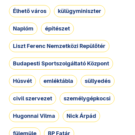
Élhető város
külügyminiszter
Naplóm
építészet
Liszt Ferenc Nemzetközi Repülőtér
Budapesti Sportszolgáltató Központ
Húsvét
emléktábla
süllyedés
civil szervezet
személygépkocsi
Hugonnai Vilma
Nick Árpád
fülemüle
BP Fatár