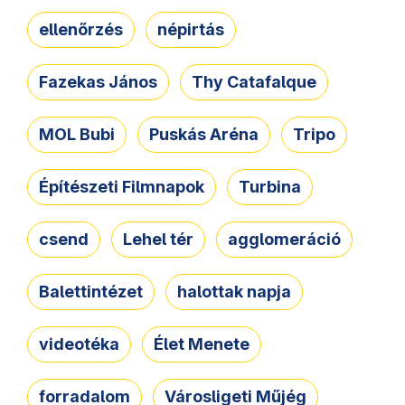
ellenőrzés
népirtás
Fazekas János
Thy Catafalque
MOL Bubi
Puskás Aréna
Tripo
Építészeti Filmnapok
Turbina
csend
Lehel tér
agglomeráció
Balettintézet
halottak napja
videotéka
Élet Menete
forradalom
Városligeti Műjég