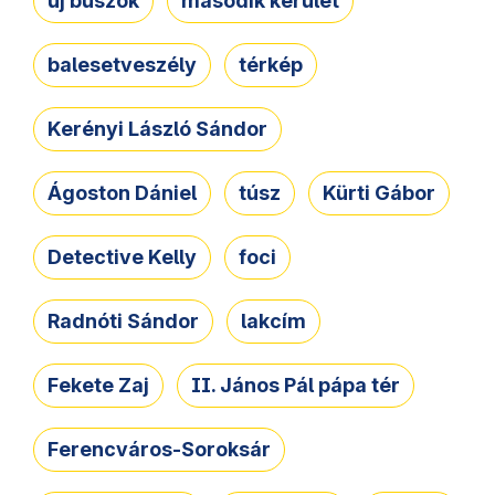
új buszok
második kerület
balesetveszély
térkép
Kerényi László Sándor
Ágoston Dániel
túsz
Kürti Gábor
Detective Kelly
foci
Radnóti Sándor
lakcím
Fekete Zaj
II. János Pál pápa tér
Ferencváros-Soroksár