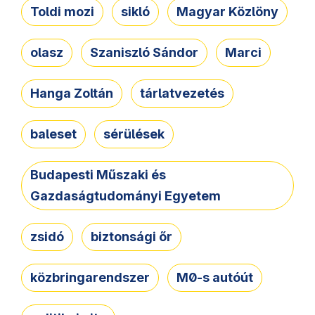
Toldi mozi
sikló
Magyar Közlöny
olasz
Szaniszló Sándor
Marci
Hanga Zoltán
tárlatvezetés
baleset
sérülések
Budapesti Műszaki és
Gazdaságtudományi Egyetem
zsidó
biztonsági őr
közbringarendszer
M0-s autóút