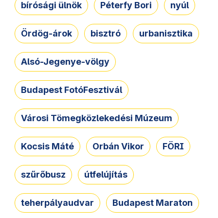
bírósági ülnök
Péterfy Bori
nyúl
Ördög-árok
bisztró
urbanisztika
Alsó-Jegenye-völgy
Budapest FotóFesztivál
Városi Tömegközlekedési Múzeum
Kocsis Máté
Orbán Vikor
FÖRI
szűrőbusz
útfelújítás
teherpályaudvar
Budapest Maraton