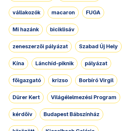
vállakozók
macaron
FUGA
Mi hazánk
biciklisáv
zeneszerzői pályázat
Szabad Új Hely
Kína
Lánchíd-piknik
pályázat
főigazgató
krizso
Borbíró Virgil
Dürer Kert
Világélelmezési Program
kérdőív
Budapest Bábszínház