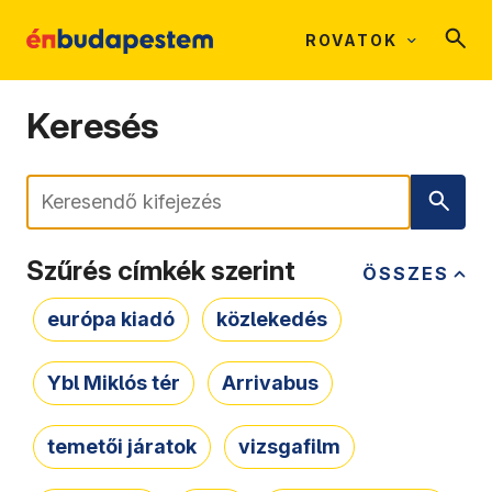
ROVATOK
Keresés
Keresés
Szűrés címkék szerint
ÖSSZES
európa kiadó
közlekedés
Ybl Miklós tér
Arrivabus
temetői járatok
vizsgafilm