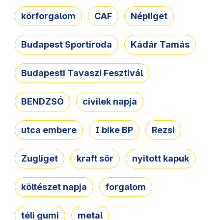
körforgalom
CAF
Népliget
Budapest Sportiroda
Kádár Tamás
Budapesti Tavaszi Fesztivál
BENDZSÓ
civilek napja
utca embere
I bike BP
Rezsi
Zugliget
kraft sör
nyitott kapuk
költészet napja
forgalom
téli gumi
metal