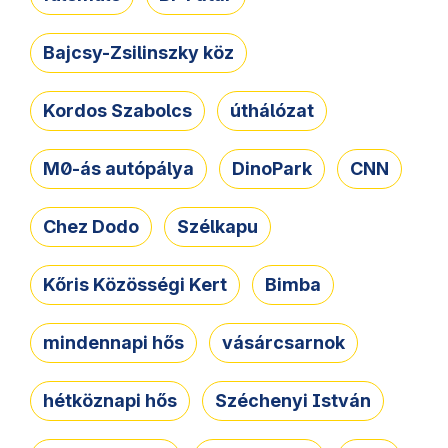
Bajcsy-Zsilinszky köz
Kordos Szabolcs
úthálózat
M0-ás autópálya
DinoPark
CNN
Chez Dodo
Szélkapu
Kőris Közösségi Kert
Bimba
mindennapi hős
vásárcsarnok
hétköznapi hős
Széchenyi István