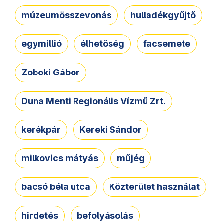
múzeumösszevonás
hulladékgyűjtő
egymillió
élhetőség
facsemete
Zoboki Gábor
Duna Menti Regionális Vízmű Zrt.
kerékpár
Kereki Sándor
milkovics mátyás
műjég
bacsó béla utca
Közterület használat
hirdetés
befolyásolás