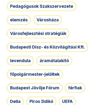
Pedagógusok Szakszervezete
elemzés
Városháza
Városfejlesztési stratégiák
Budapesti Dísz- és Közvilágítási Kft.
levendula
áramátalakító
főpolgármester-jelöltek
Budapest Jövője Fórum
férfiak
Della
Piros Ildikó
UEFA