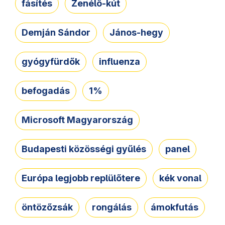
fásítés
Zenélő-kút
Demján Sándor
János-hegy
gyógyfürdők
influenza
befogadás
1%
Microsoft Magyarország
Budapesti közösségi gyűlés
panel
Európa legjobb replülőtere
kék vonal
öntözőzsák
rongálás
ámokfutás