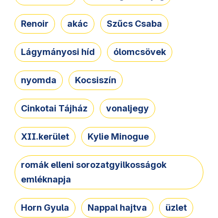
Renoir
akác
Szűcs Csaba
Lágymányosi híd
ólomcsövek
nyomda
Kocsiszín
Cinkotai Tájház
vonaljegy
XII.kerület
Kylie Minogue
romák elleni sorozatgyilkosságok
emléknapja
Horn Gyula
Nappal hajtva
üzlet