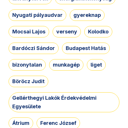
Nyugati pályaudvar
gyereknap
Mocsai Lajos
verseny
Kolodko
Bardóczi Sándor
Budapest Hatás
bizonytalan
munkagép
liget
Böröcz Judit
Gellérthegyi Lakók Érdekvédelmi
Egyesülete
Átrium
Ferenc József