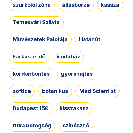
szurkolói zóna
állásbörze
kassza
Temesvári Szilvia
Művészetek Palotája
Határ út
Farkas-erdő
irodaház
kordonbontás
gyorshajtás
softice
botanikus
Mad Scientist
Budapest 150
kisszakasz
ritka betegség
színésznő