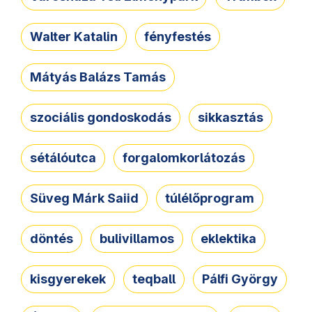
Walter Katalin
fényfestés
Mátyás Balázs Tamás
szociális gondoskodás
sikkasztás
sétálóutca
forgalomkorlátozás
Süveg Márk Saiid
túlélőprogram
döntés
bulivillamos
eklektika
kisgyerekek
teqball
Pálfi György