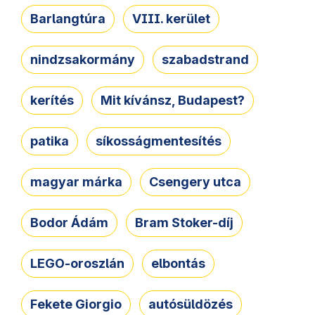
Barlangtúra
VIII. kerület
nindzsakormány
szabadstrand
kerítés
Mit kívánsz, Budapest?
patika
síkosságmentesítés
magyar márka
Csengery utca
Bodor Ádám
Bram Stoker-díj
LEGO-oroszlán
elbontás
Fekete Giorgio
autósüldözés