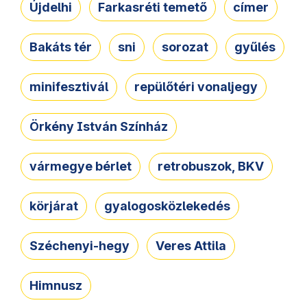
Újdelhi
Farkasréti temető
címer
Bakáts tér
sni
sorozat
gyűlés
minifesztivál
repülőtéri vonaljegy
Örkény István Színház
vármegye bérlet
retrobuszok, BKV
körjárat
gyalogosközlekedés
Széchenyi-hegy
Veres Attila
Himnusz