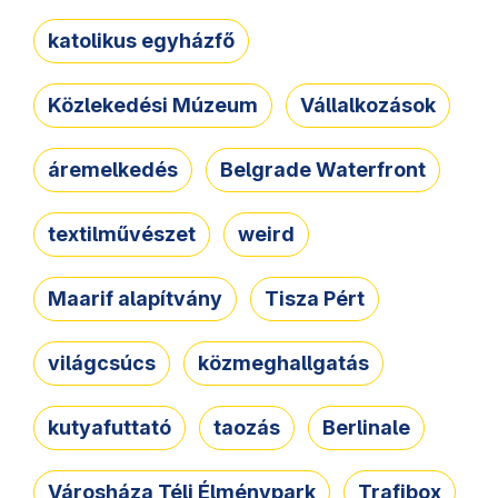
katolikus egyházfő
Közlekedési Múzeum
Vállalkozások
áremelkedés
Belgrade Waterfront
textilművészet
weird
Maarif alapítvány
Tisza Pért
világcsúcs
közmeghallgatás
kutyafuttató
taozás
Berlinale
Városháza Téli Élménypark
Trafibox