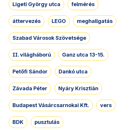
Ligeti György utca
felmérés
áttervezés
LEGO
meghallgatás
Szabad Városok Szövetsége
II. világháború
Ganz utca 13-15.
Petőfi Sándor
Dankó utca
Závada Péter
Nyáry Krisztián
Budapest Vásárcsarnokai Kft.
vers
BDK
pusztulás