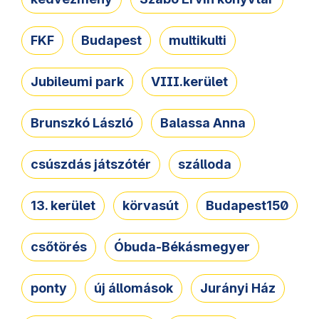
FKF
Budapest
multikulti
Jubileumi park
VIII.kerület
Brunszkó László
Balassa Anna
csúszdás játszótér
szálloda
13. kerület
körvasút
Budapest150
csőtörés
Óbuda-Békásmegyer
ponty
új állomások
Jurányi Ház