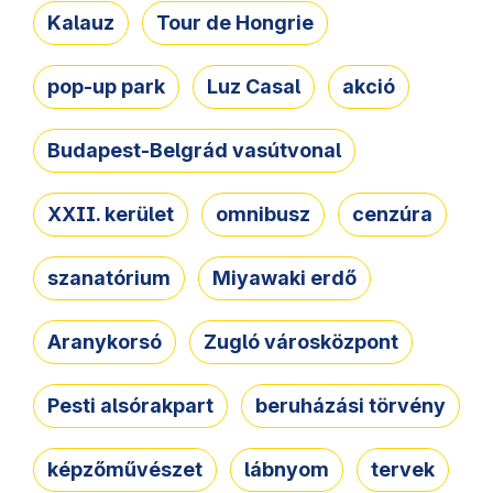
Kalauz
Tour de Hongrie
pop-up park
Luz Casal
akció
Budapest-Belgrád vasútvonal
XXII. kerület
omnibusz
cenzúra
szanatórium
Miyawaki erdő
Aranykorsó
Zugló városközpont
Pesti alsórakpart
beruházási törvény
képzőművészet
lábnyom
tervek