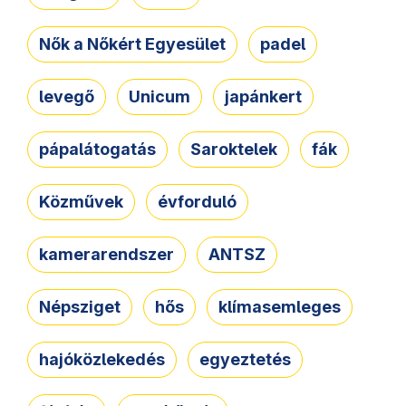
Nők a Nőkért Egyesület
padel
levegő
Unicum
japánkert
pápalátogatás
Saroktelek
fák
Közművek
évforduló
kamerarendszer
ANTSZ
Népsziget
hős
klímasemleges
hajóközlekedés
egyeztetés