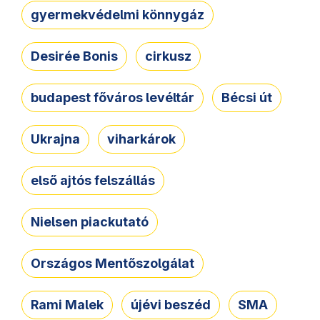
gyermekvédelmi könnygáz
Desirée Bonis
cirkusz
budapest főváros levéltár
Bécsi út
Ukrajna
viharkárok
első ajtós felszállás
Nielsen piackutató
Országos Mentőszolgálat
Rami Malek
újévi beszéd
SMA