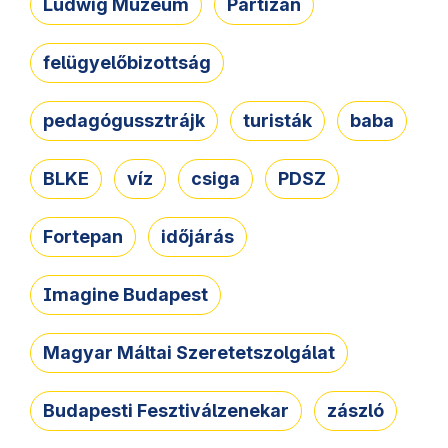
Ludwig Múzeum
Partizán
felügyelőbizottság
pedagógussztrájk
turisták
baba
BLKE
víz
csiga
PDSZ
Fortepan
időjárás
Imagine Budapest
Magyar Máltai Szeretetszolgálat
Budapesti Fesztiválzenekar
zászló