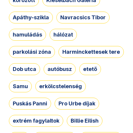
körözött
Kieselbach Galéria
Apáthy-szikla
Navracsics Tibor
hamuládás
hálózat
parkolási zóna
Harminckettesek tere
Dob utca
autóbusz
etető
Samu
erkölcstelenség
Puskás Panni
Pro Urbe díjak
extrém fagylaltok
Billie Eilish