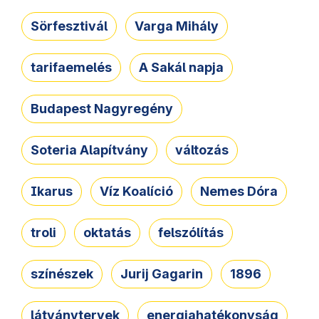
Sörfesztivál
Varga Mihály
tarifaemelés
A Sakál napja
Budapest Nagyregény
Soteria Alapítvány
változás
Ikarus
Víz Koalíció
Nemes Dóra
troli
oktatás
felszólítás
színészek
Jurij Gagarin
1896
látványtervek
energiahatékonyság