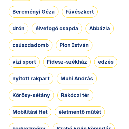
Bereményi Géza
Füvészkert
drón
élvefogó csapda
Abbázia
csúszdadomb
Pion István
vízi sport
Fidesz-székház
edzés
nyitott rakpart
Muhi András
Kőrösy-sétány
Rákóczi tér
Mobilitási Hét
életmentő műtét
kedvezmény
Szabó Ervin könyvtár