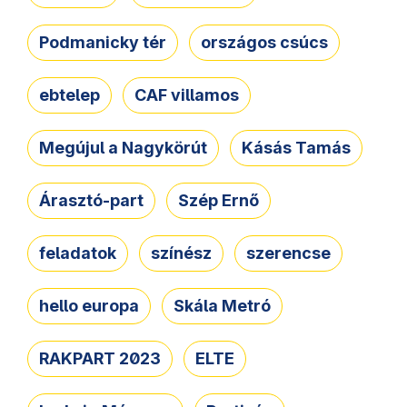
Podmanicky tér
országos csúcs
ebtelep
CAF villamos
Megújul a Nagykörút
Kásás Tamás
Árasztó-part
Szép Ernő
feladatok
színész
szerencse
hello europa
Skála Metró
RAKPART 2023
ELTE