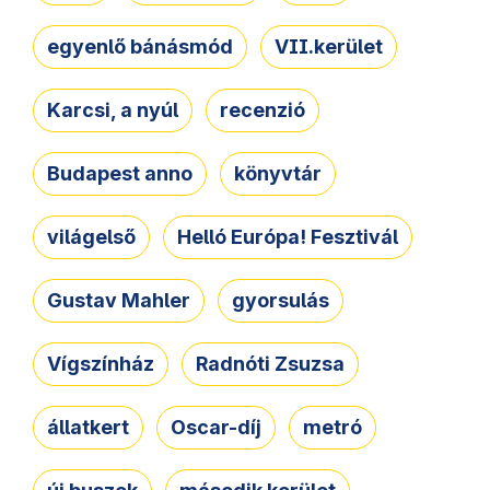
egyenlő bánásmód
VII.kerület
Karcsi, a nyúl
recenzió
Budapest anno
könyvtár
világelső
Helló Európa! Fesztivál
Gustav Mahler
gyorsulás
Vígszínház
Radnóti Zsuzsa
állatkert
Oscar-díj
metró