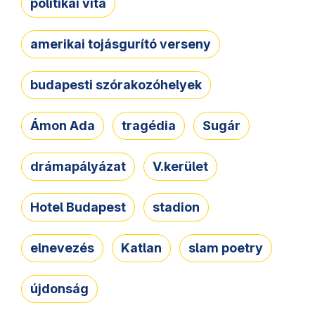
politikai vita
amerikai tojásgurító verseny
budapesti szórakozóhelyek
Ámon Ada
tragédia
Sugár
drámapályázat
V.kerület
Hotel Budapest
stadion
elnevezés
Katlan
slam poetry
újdonság