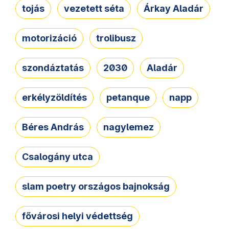
tojás
vezetett séta
Árkay Aladár
motorizáció
trolibusz
szondáztatás
2030
Aladár
erkélyzöldítés
petanque
napp
Béres András
nagylemez
Csalogány utca
slam poetry országos bajnokság
fővárosi helyi védettség