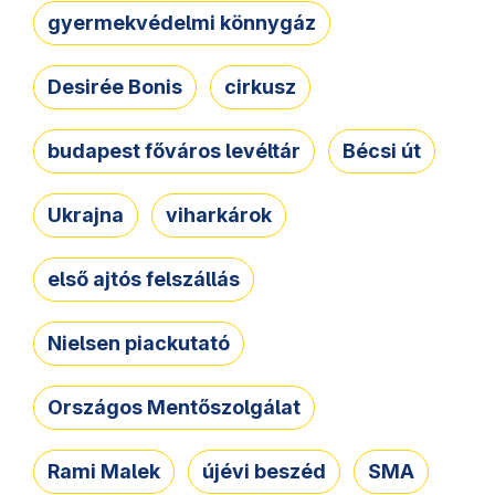
gyermekvédelmi könnygáz
Desirée Bonis
cirkusz
budapest főváros levéltár
Bécsi út
Ukrajna
viharkárok
első ajtós felszállás
Nielsen piackutató
Országos Mentőszolgálat
Rami Malek
újévi beszéd
SMA