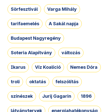
Sörfesztivál
Varga Mihály
tarifaemelés
A Sakál napja
Budapest Nagyregény
Soteria Alapítvány
változás
Ikarus
Víz Koalíció
Nemes Dóra
troli
oktatás
felszólítás
színészek
Jurij Gagarin
1896
látványtervek
energiahatékonyság