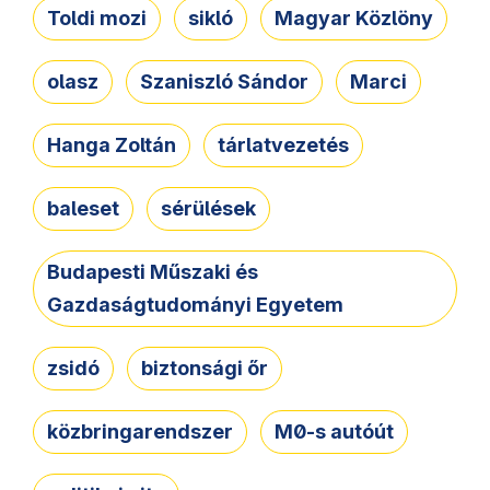
Toldi mozi
sikló
Magyar Közlöny
olasz
Szaniszló Sándor
Marci
Hanga Zoltán
tárlatvezetés
baleset
sérülések
Budapesti Műszaki és
Gazdaságtudományi Egyetem
zsidó
biztonsági őr
közbringarendszer
M0-s autóút