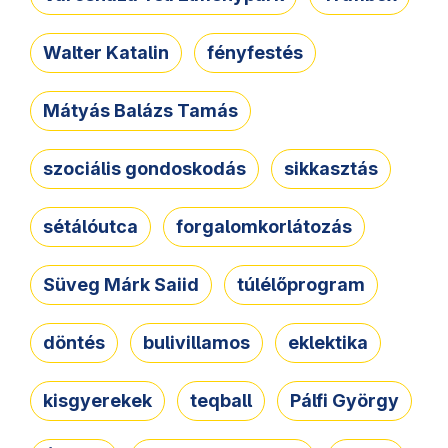
Walter Katalin
fényfestés
Mátyás Balázs Tamás
szociális gondoskodás
sikkasztás
sétálóutca
forgalomkorlátozás
Süveg Márk Saiid
túlélőprogram
döntés
bulivillamos
eklektika
kisgyerekek
teqball
Pálfi György