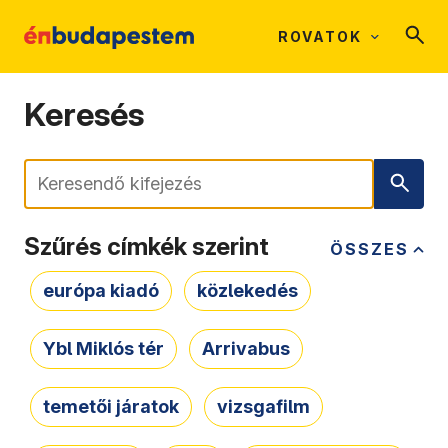
ROVATOK
Keresés
Keresés
Szűrés címkék szerint
ÖSSZES
európa kiadó
közlekedés
Ybl Miklós tér
Arrivabus
temetői járatok
vizsgafilm