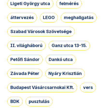
Ligeti György utca
felmérés
áttervezés
LEGO
meghallgatás
Szabad Városok Szövetsége
II. világháború
Ganz utca 13-15.
Petőfi Sándor
Dankó utca
Závada Péter
Nyáry Krisztián
Budapest Vásárcsarnokai Kft.
vers
BDK
pusztulás