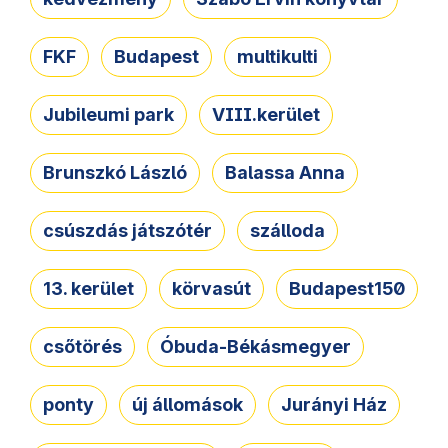
FKF
Budapest
multikulti
Jubileumi park
VIII.kerület
Brunszkó László
Balassa Anna
csúszdás játszótér
szálloda
13. kerület
körvasút
Budapest150
csőtörés
Óbuda-Békásmegyer
ponty
új állomások
Jurányi Ház