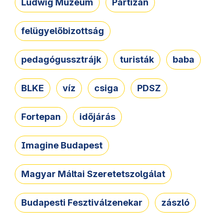
Ludwig Múzeum
Partizán
felügyelőbizottság
pedagógussztrájk
turisták
baba
BLKE
víz
csiga
PDSZ
Fortepan
időjárás
Imagine Budapest
Magyar Máltai Szeretetszolgálat
Budapesti Fesztiválzenekar
zászló