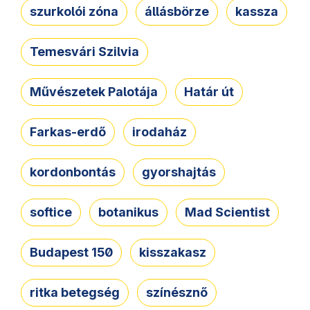
szurkolói zóna
állásbörze
kassza
Temesvári Szilvia
Művészetek Palotája
Határ út
Farkas-erdő
irodaház
kordonbontás
gyorshajtás
softice
botanikus
Mad Scientist
Budapest 150
kisszakasz
ritka betegség
színésznő