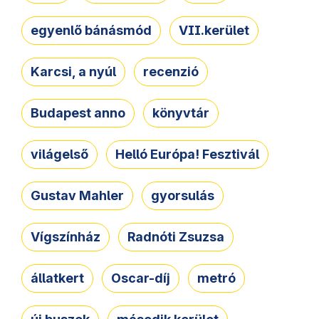
egyenlő bánásmód
VII.kerület
Karcsi, a nyúl
recenzió
Budapest anno
könyvtár
világelső
Helló Európa! Fesztivál
Gustav Mahler
gyorsulás
Vígszínház
Radnóti Zsuzsa
állatkert
Oscar-díj
metró