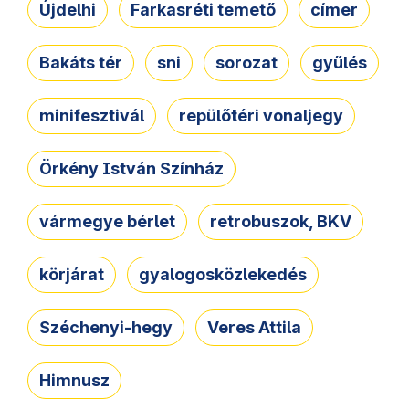
Újdelhi
Farkasréti temető
címer
Bakáts tér
sni
sorozat
gyűlés
minifesztivál
repülőtéri vonaljegy
Örkény István Színház
vármegye bérlet
retrobuszok, BKV
körjárat
gyalogosközlekedés
Széchenyi-hegy
Veres Attila
Himnusz