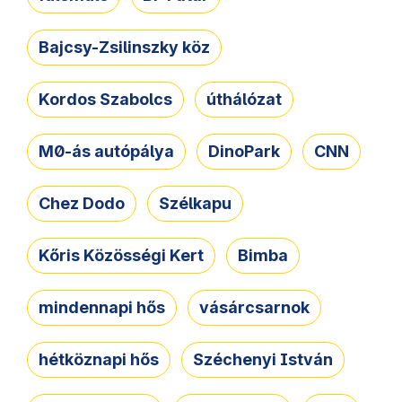
Bajcsy-Zsilinszky köz
Kordos Szabolcs
úthálózat
M0-ás autópálya
DinoPark
CNN
Chez Dodo
Szélkapu
Kőris Közösségi Kert
Bimba
mindennapi hős
vásárcsarnok
hétköznapi hős
Széchenyi István