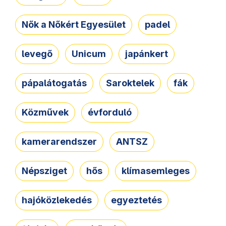
Nők a Nőkért Egyesület
padel
levegő
Unicum
japánkert
pápalátogatás
Saroktelek
fák
Közművek
évforduló
kamerarendszer
ANTSZ
Népsziget
hős
klímasemleges
hajóközlekedés
egyeztetés