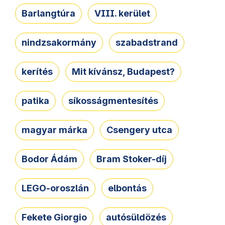
Barlangtúra
VIII. kerület
nindzsakormány
szabadstrand
kerítés
Mit kívánsz, Budapest?
patika
síkosságmentesítés
magyar márka
Csengery utca
Bodor Ádám
Bram Stoker-díj
LEGO-oroszlán
elbontás
Fekete Giorgio
autósüldözés