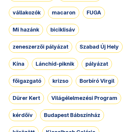
vállakozók
macaron
FUGA
Mi hazánk
biciklisáv
zeneszerzői pályázat
Szabad Új Hely
Kína
Lánchíd-piknik
pályázat
főigazgató
krizso
Borbíró Virgil
Dürer Kert
Világélelmezési Program
kérdőív
Budapest Bábszínház