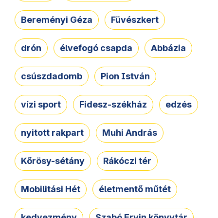
Bereményi Géza
Füvészkert
drón
élvefogó csapda
Abbázia
csúszdadomb
Pion István
vízi sport
Fidesz-székház
edzés
nyitott rakpart
Muhi András
Kőrösy-sétány
Rákóczi tér
Mobilitási Hét
életmentő műtét
kedvezmény
Szabó Ervin könyvtár