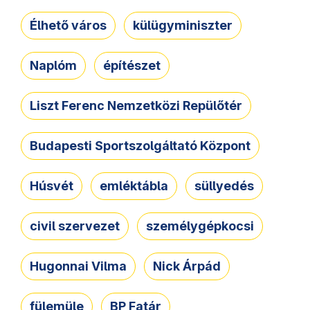
Élhető város
külügyminiszter
Naplóm
építészet
Liszt Ferenc Nemzetközi Repülőtér
Budapesti Sportszolgáltató Központ
Húsvét
emléktábla
süllyedés
civil szervezet
személygépkocsi
Hugonnai Vilma
Nick Árpád
fülemüle
BP Fatár