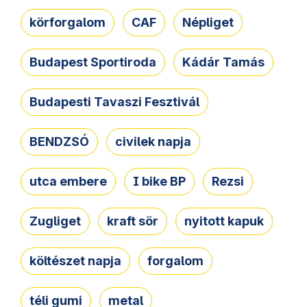
körforgalom
CAF
Népliget
Budapest Sportiroda
Kádár Tamás
Budapesti Tavaszi Fesztivál
BENDZSÓ
civilek napja
utca embere
I bike BP
Rezsi
Zugliget
kraft sör
nyitott kapuk
költészet napja
forgalom
téli gumi
metal