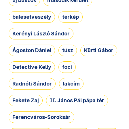
új buszok
második kerület
balesetveszély
térkép
Kerényi László Sándor
Ágoston Dániel
túsz
Kürti Gábor
Detective Kelly
foci
Radnóti Sándor
lakcím
Fekete Zaj
II. János Pál pápa tér
Ferencváros-Soroksár