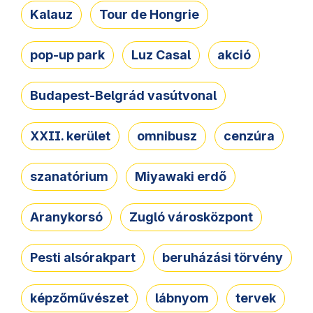
Kalauz
Tour de Hongrie
pop-up park
Luz Casal
akció
Budapest-Belgrád vasútvonal
XXII. kerület
omnibusz
cenzúra
szanatórium
Miyawaki erdő
Aranykorsó
Zugló városközpont
Pesti alsórakpart
beruházási törvény
képzőművészet
lábnyom
tervek