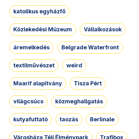
katolikus egyházfő
Közlekedési Múzeum
Vállalkozások
áremelkedés
Belgrade Waterfront
textilművészet
weird
Maarif alapítvány
Tisza Pért
világcsúcs
közmeghallgatás
kutyafuttató
taozás
Berlinale
Városháza Téli Élménypark
Trafibox