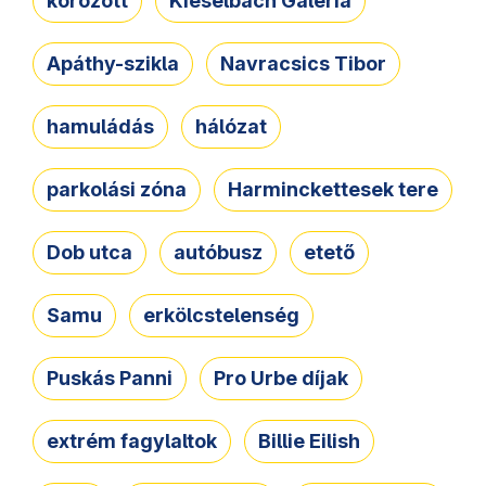
körözött
Kieselbach Galéria
Apáthy-szikla
Navracsics Tibor
hamuládás
hálózat
parkolási zóna
Harminckettesek tere
Dob utca
autóbusz
etető
Samu
erkölcstelenség
Puskás Panni
Pro Urbe díjak
extrém fagylaltok
Billie Eilish