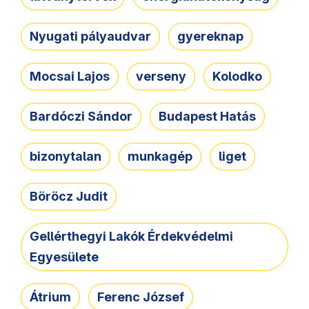
Nyugati pályaudvar
gyereknap
Mocsai Lajos
verseny
Kolodko
Bardóczi Sándor
Budapest Hatás
bizonytalan
munkagép
liget
Böröcz Judit
Gellérthegyi Lakók Érdekvédelmi
Egyesülete
Átrium
Ferenc József