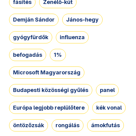
fásítés
Zenélő-kút
Demján Sándor
János-hegy
gyógyfürdők
influenza
befogadás
1%
Microsoft Magyarország
Budapesti közösségi gyűlés
panel
Európa legjobb replülőtere
kék vonal
öntözőzsák
rongálás
ámokfutás