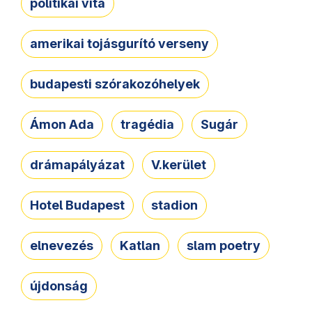
politikai vita
amerikai tojásgurító verseny
budapesti szórakozóhelyek
Ámon Ada
tragédia
Sugár
drámapályázat
V.kerület
Hotel Budapest
stadion
elnevezés
Katlan
slam poetry
újdonság