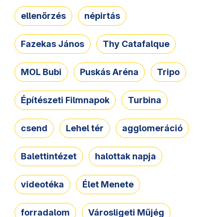
ellenőrzés
népirtás
Fazekas János
Thy Catafalque
MOL Bubi
Puskás Aréna
Tripo
Építészeti Filmnapok
Turbina
csend
Lehel tér
agglomeráció
Balettintézet
halottak napja
videotéka
Élet Menete
forradalom
Városligeti Műjég