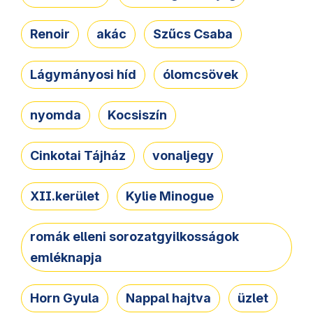
Renoir
akác
Szűcs Csaba
Lágymányosi híd
ólomcsövek
nyomda
Kocsiszín
Cinkotai Tájház
vonaljegy
XII.kerület
Kylie Minogue
romák elleni sorozatgyilkosságok
emléknapja
Horn Gyula
Nappal hajtva
üzlet