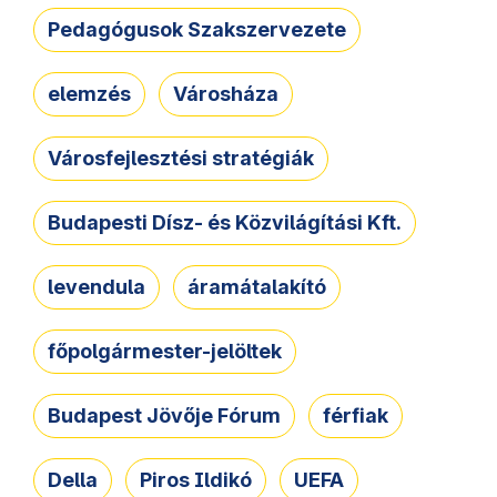
Pedagógusok Szakszervezete
elemzés
Városháza
Városfejlesztési stratégiák
Budapesti Dísz- és Közvilágítási Kft.
levendula
áramátalakító
főpolgármester-jelöltek
Budapest Jövője Fórum
férfiak
Della
Piros Ildikó
UEFA