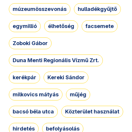
múzeumösszevonás
hulladékgyűjtő
egymillió
élhetőség
facsemete
Zoboki Gábor
Duna Menti Regionális Vízmű Zrt.
kerékpár
Kereki Sándor
milkovics mátyás
műjég
bacsó béla utca
Közterület használat
hirdetés
befolyásolás