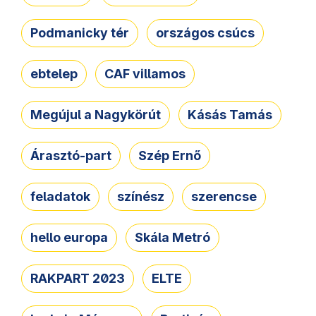
Podmanicky tér
országos csúcs
ebtelep
CAF villamos
Megújul a Nagykörút
Kásás Tamás
Árasztó-part
Szép Ernő
feladatok
színész
szerencse
hello europa
Skála Metró
RAKPART 2023
ELTE