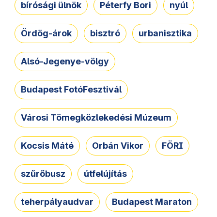
bírósági ülnök
Péterfy Bori
nyúl
Ördög-árok
bisztró
urbanisztika
Alsó-Jegenye-völgy
Budapest FotóFesztivál
Városi Tömegközlekedési Múzeum
Kocsis Máté
Orbán Vikor
FÖRI
szűrőbusz
útfelújítás
teherpályaudvar
Budapest Maraton