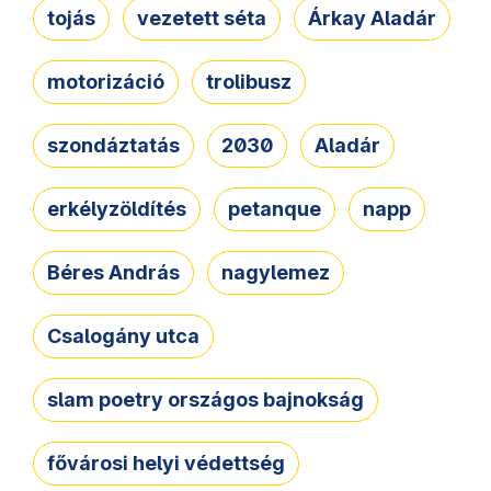
tojás
vezetett séta
Árkay Aladár
motorizáció
trolibusz
szondáztatás
2030
Aladár
erkélyzöldítés
petanque
napp
Béres András
nagylemez
Csalogány utca
slam poetry országos bajnokság
fővárosi helyi védettség