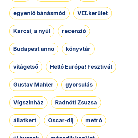
egyenlő bánásmód
VII.kerület
Karcsi, a nyúl
recenzió
Budapest anno
könyvtár
világelső
Helló Európa! Fesztivál
Gustav Mahler
gyorsulás
Vígszínház
Radnóti Zsuzsa
állatkert
Oscar-díj
metró