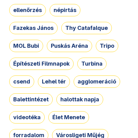
ellenőrzés
népirtás
Fazekas János
Thy Catafalque
MOL Bubi
Puskás Aréna
Tripo
Építészeti Filmnapok
Turbina
csend
Lehel tér
agglomeráció
Balettintézet
halottak napja
videotéka
Élet Menete
forradalom
Városligeti Műjég