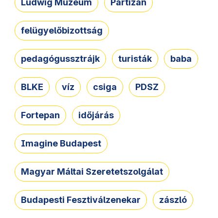
Ludwig Múzeum
Partizán
felügyelőbizottság
pedagógussztrájk
turisták
baba
BLKE
víz
csiga
PDSZ
Fortepan
időjárás
Imagine Budapest
Magyar Máltai Szeretetszolgálat
Budapesti Fesztiválzenekar
zászló