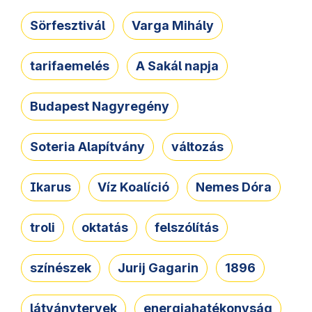
Sörfesztivál
Varga Mihály
tarifaemelés
A Sakál napja
Budapest Nagyregény
Soteria Alapítvány
változás
Ikarus
Víz Koalíció
Nemes Dóra
troli
oktatás
felszólítás
színészek
Jurij Gagarin
1896
látványtervek
energiahatékonyság