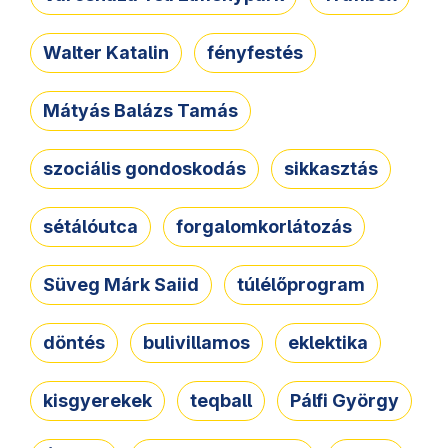
Walter Katalin
fényfestés
Mátyás Balázs Tamás
szociális gondoskodás
sikkasztás
sétálóutca
forgalomkorlátozás
Süveg Márk Saiid
túlélőprogram
döntés
bulivillamos
eklektika
kisgyerekek
teqball
Pálfi György