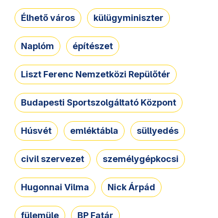
Élhető város
külügyminiszter
Naplóm
építészet
Liszt Ferenc Nemzetközi Repülőtér
Budapesti Sportszolgáltató Központ
Húsvét
emléktábla
süllyedés
civil szervezet
személygépkocsi
Hugonnai Vilma
Nick Árpád
fülemüle
BP Fatár