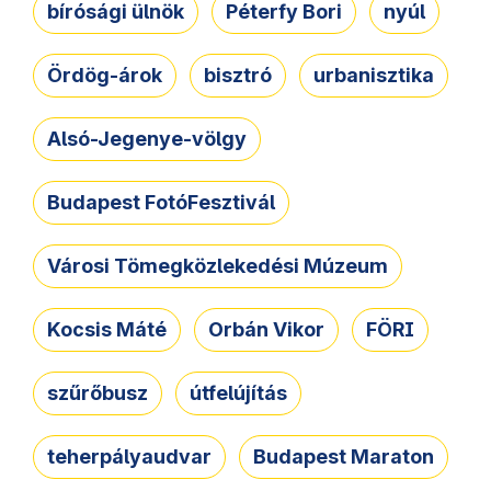
bírósági ülnök
Péterfy Bori
nyúl
Ördög-árok
bisztró
urbanisztika
Alsó-Jegenye-völgy
Budapest FotóFesztivál
Városi Tömegközlekedési Múzeum
Kocsis Máté
Orbán Vikor
FÖRI
szűrőbusz
útfelújítás
teherpályaudvar
Budapest Maraton