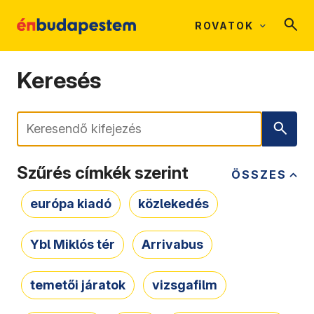
ROVATOK
Keresés
Keresés
Szűrés címkék szerint
ÖSSZES
európa kiadó
közlekedés
Ybl Miklós tér
Arrivabus
temetői járatok
vizsgafilm