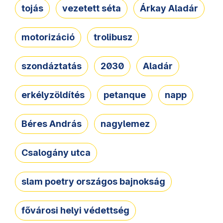
tojás
vezetett séta
Árkay Aladár
motorizáció
trolibusz
szondáztatás
2030
Aladár
erkélyzöldítés
petanque
napp
Béres András
nagylemez
Csalogány utca
slam poetry országos bajnokság
fővárosi helyi védettség