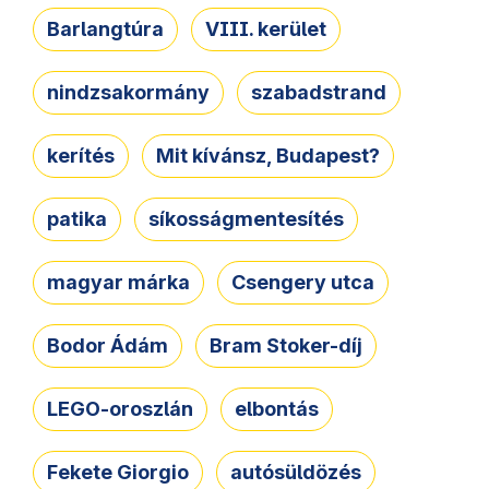
Barlangtúra
VIII. kerület
nindzsakormány
szabadstrand
kerítés
Mit kívánsz, Budapest?
patika
síkosságmentesítés
magyar márka
Csengery utca
Bodor Ádám
Bram Stoker-díj
LEGO-oroszlán
elbontás
Fekete Giorgio
autósüldözés