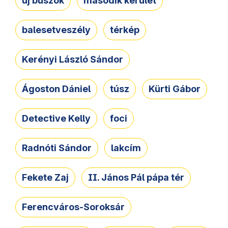
új buszok
második kerület
balesetveszély
térkép
Kerényi László Sándor
Ágoston Dániel
túsz
Kürti Gábor
Detective Kelly
foci
Radnóti Sándor
lakcím
Fekete Zaj
II. János Pál pápa tér
Ferencváros-Soroksár