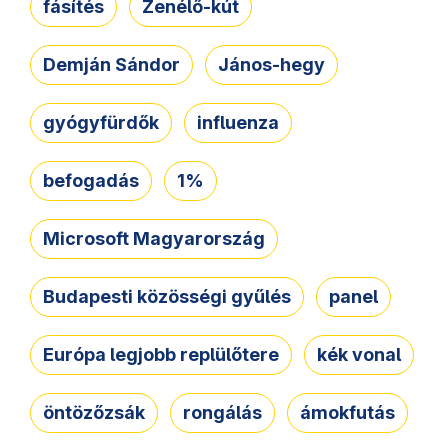
fásítés
Zenélő-kút
Demján Sándor
János-hegy
gyógyfürdők
influenza
befogadás
1%
Microsoft Magyarország
Budapesti közösségi gyűlés
panel
Európa legjobb replülőtere
kék vonal
öntözőzsák
rongálás
ámokfutás