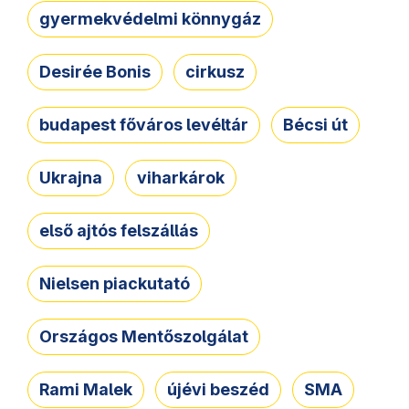
gyermekvédelmi könnygáz
Desirée Bonis
cirkusz
budapest főváros levéltár
Bécsi út
Ukrajna
viharkárok
első ajtós felszállás
Nielsen piackutató
Országos Mentőszolgálat
Rami Malek
újévi beszéd
SMA