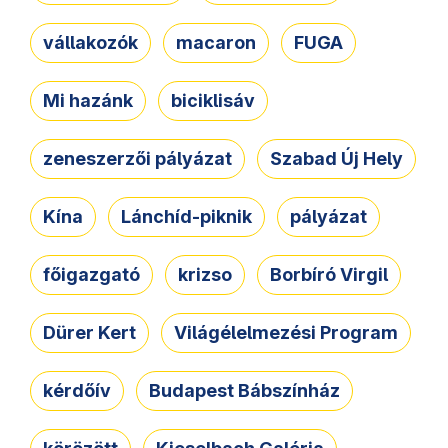
vállakozók
macaron
FUGA
Mi hazánk
biciklisáv
zeneszerzői pályázat
Szabad Új Hely
Kína
Lánchíd-piknik
pályázat
főigazgató
krizso
Borbíró Virgil
Dürer Kert
Világélelmezési Program
kérdőív
Budapest Bábszínház