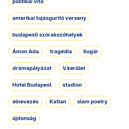
politikai vita
amerikai tojásgurító verseny
budapesti szórakozóhelyek
Ámon Ada
tragédia
Sugár
drámapályázat
V.kerület
Hotel Budapest
stadion
elnevezés
Katlan
slam poetry
újdonság