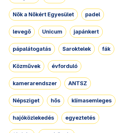
Nők a Nőkért Egyesület
padel
levegő
Unicum
japánkert
pápalátogatás
Saroktelek
fák
Közművek
évforduló
kamerarendszer
ANTSZ
Népsziget
hős
klímasemleges
hajóközlekedés
egyeztetés