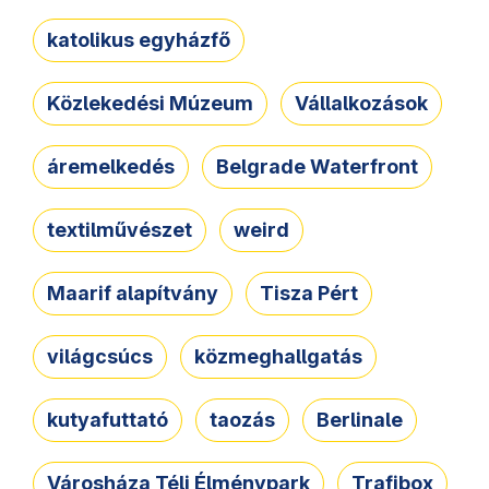
katolikus egyházfő
Közlekedési Múzeum
Vállalkozások
áremelkedés
Belgrade Waterfront
textilművészet
weird
Maarif alapítvány
Tisza Pért
világcsúcs
közmeghallgatás
kutyafuttató
taozás
Berlinale
Városháza Téli Élménypark
Trafibox