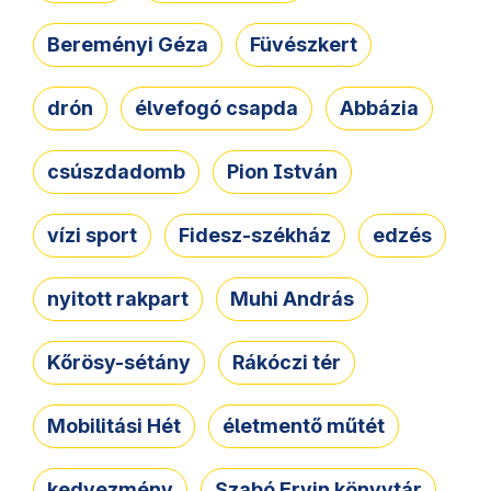
Bereményi Géza
Füvészkert
drón
élvefogó csapda
Abbázia
csúszdadomb
Pion István
vízi sport
Fidesz-székház
edzés
nyitott rakpart
Muhi András
Kőrösy-sétány
Rákóczi tér
Mobilitási Hét
életmentő műtét
kedvezmény
Szabó Ervin könyvtár