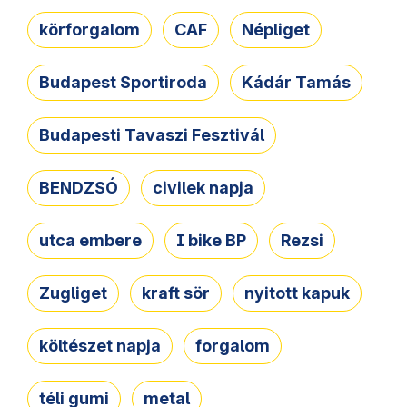
körforgalom
CAF
Népliget
Budapest Sportiroda
Kádár Tamás
Budapesti Tavaszi Fesztivál
BENDZSÓ
civilek napja
utca embere
I bike BP
Rezsi
Zugliget
kraft sör
nyitott kapuk
költészet napja
forgalom
téli gumi
metal