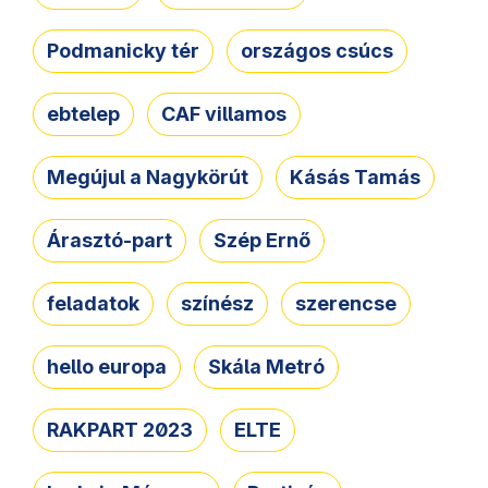
Podmanicky tér
országos csúcs
ebtelep
CAF villamos
Megújul a Nagykörút
Kásás Tamás
Árasztó-part
Szép Ernő
feladatok
színész
szerencse
hello europa
Skála Metró
RAKPART 2023
ELTE