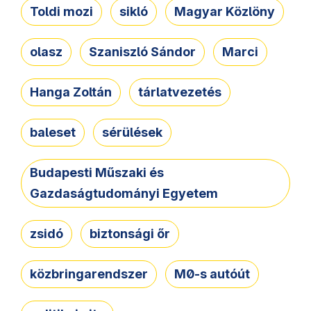
Toldi mozi
sikló
Magyar Közlöny
olasz
Szaniszló Sándor
Marci
Hanga Zoltán
tárlatvezetés
baleset
sérülések
Budapesti Műszaki és
Gazdaságtudományi Egyetem
zsidó
biztonsági őr
közbringarendszer
M0-s autóút