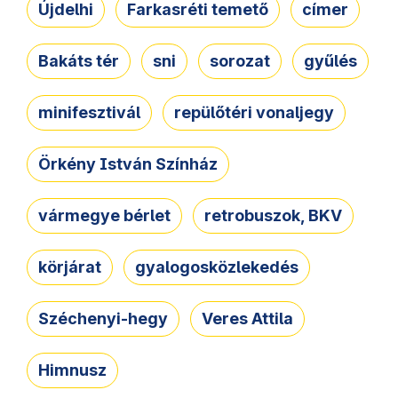
Újdelhi
Farkasréti temető
címer
Bakáts tér
sni
sorozat
gyűlés
minifesztivál
repülőtéri vonaljegy
Örkény István Színház
vármegye bérlet
retrobuszok, BKV
körjárat
gyalogosközlekedés
Széchenyi-hegy
Veres Attila
Himnusz