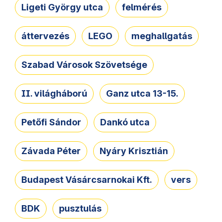
Ligeti György utca
felmérés
áttervezés
LEGO
meghallgatás
Szabad Városok Szövetsége
II. világháború
Ganz utca 13-15.
Petőfi Sándor
Dankó utca
Závada Péter
Nyáry Krisztián
Budapest Vásárcsarnokai Kft.
vers
BDK
pusztulás