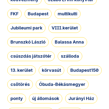
FKF
Budapest
multikulti
Jubileumi park
VIII.kerület
Brunszkó László
Balassa Anna
csúszdás játszótér
szálloda
13. kerület
körvasút
Budapest150
csőtörés
Óbuda-Békásmegyer
ponty
új állomások
Jurányi Ház