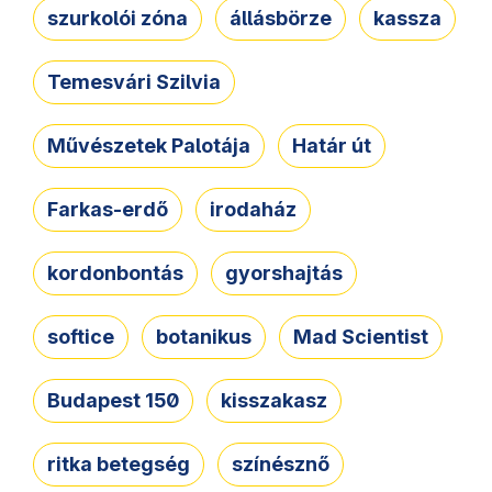
szurkolói zóna
állásbörze
kassza
Temesvári Szilvia
Művészetek Palotája
Határ út
Farkas-erdő
irodaház
kordonbontás
gyorshajtás
softice
botanikus
Mad Scientist
Budapest 150
kisszakasz
ritka betegség
színésznő