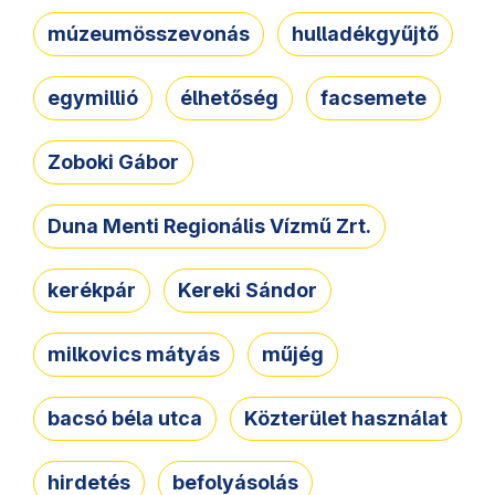
múzeumösszevonás
hulladékgyűjtő
egymillió
élhetőség
facsemete
Zoboki Gábor
Duna Menti Regionális Vízmű Zrt.
kerékpár
Kereki Sándor
milkovics mátyás
műjég
bacsó béla utca
Közterület használat
hirdetés
befolyásolás