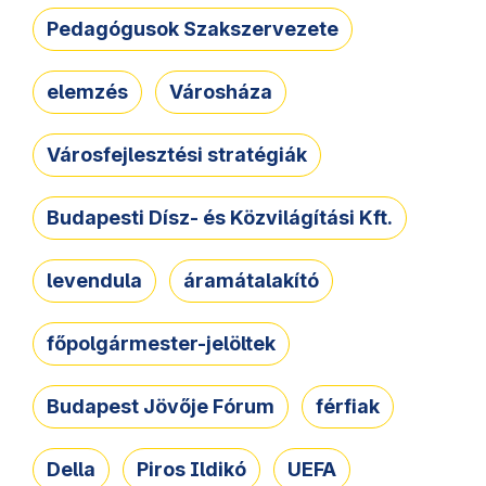
Pedagógusok Szakszervezete
elemzés
Városháza
Városfejlesztési stratégiák
Budapesti Dísz- és Közvilágítási Kft.
levendula
áramátalakító
főpolgármester-jelöltek
Budapest Jövője Fórum
férfiak
Della
Piros Ildikó
UEFA