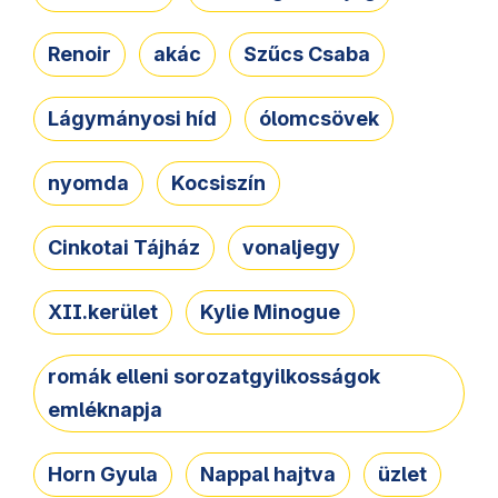
Renoir
akác
Szűcs Csaba
Lágymányosi híd
ólomcsövek
nyomda
Kocsiszín
Cinkotai Tájház
vonaljegy
XII.kerület
Kylie Minogue
romák elleni sorozatgyilkosságok
emléknapja
Horn Gyula
Nappal hajtva
üzlet