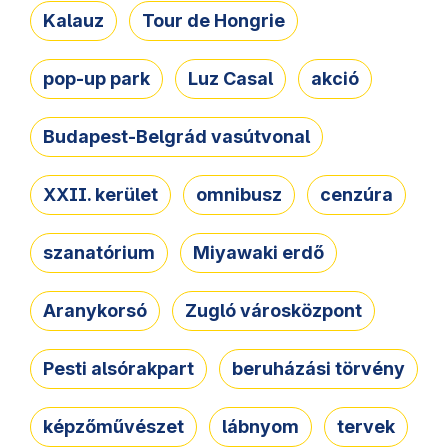
Kalauz
Tour de Hongrie
pop-up park
Luz Casal
akció
Budapest-Belgrád vasútvonal
XXII. kerület
omnibusz
cenzúra
szanatórium
Miyawaki erdő
Aranykorsó
Zugló városközpont
Pesti alsórakpart
beruházási törvény
képzőművészet
lábnyom
tervek