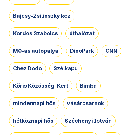
Bajcsy-Zsilinszky köz
Kordos Szabolcs
úthálózat
M0-ás autópálya
DinoPark
CNN
Chez Dodo
Szélkapu
Kőris Közösségi Kert
Bimba
mindennapi hős
vásárcsarnok
hétköznapi hős
Széchenyi István