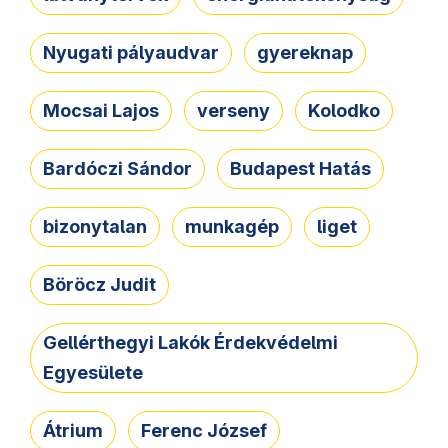
Nyugati pályaudvar
gyereknap
Mocsai Lajos
verseny
Kolodko
Bardóczi Sándor
Budapest Hatás
bizonytalan
munkagép
liget
Böröcz Judit
Gellérthegyi Lakók Érdekvédelmi
Egyesülete
Átrium
Ferenc József