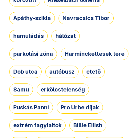
körözött
Kieselbach Galéria
Apáthy-szikla
Navracsics Tibor
hamuládás
hálózat
parkolási zóna
Harminckettesek tere
Dob utca
autóbusz
etető
Samu
erkölcstelenség
Puskás Panni
Pro Urbe díjak
extrém fagylaltok
Billie Eilish