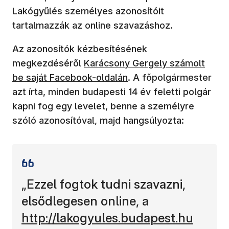
Lakógyűlés személyes azonosítóit
tartalmazzák az online szavazáshoz.
Az azonosítók kézbesítésének
megkezdéséről
Karácsony Gergely számolt
be saját Facebook-oldalán
. A főpolgármester
azt írta, minden budapesti 14 év feletti polgár
kapni fog egy levelet, benne a személyre
szóló azonosítóval, majd hangsúlyozta:
„Ezzel fogtok tudni szavazni,
(új ablakban n
elsődlegesen online, a
http://lakogyules.budapest.hu