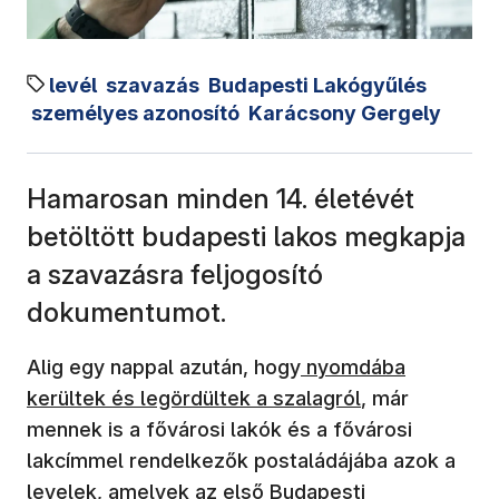
levél
szavazás
Budapesti Lakógyűlés
személyes azonosító
Karácsony Gergely
Hamarosan minden 14. életévét
betöltött budapesti lakos megkapja
a szavazásra feljogosító
dokumentumot.
(új ablakban nyílik m
Alig egy nappal azután, hogy
nyomdába
kerültek és legördültek a szalagról
, már
mennek is a fővárosi lakók és a fővárosi
lakcímmel rendelkezők postaládájába azok a
levelek, amelyek az első Budapesti