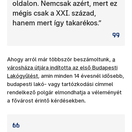
oldalon. Nemcsak azért, mert ez
mégis csak a XXI. század,
hanem mert így takarékos.”
(új abla
Ahogy arról már többször beszámoltunk,
a
városháza útjára indította az első Budapesti
Lakógyűlést
, amin minden 14 évesnél idősebb,
budapesti lakó- vagy tartózkodási címmel
rendelkező polgár elmondhatja a véleményét
a fővárost érintő kérdésekben.