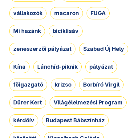
vállakozók
macaron
FUGA
Mi hazánk
biciklisáv
zeneszerzői pályázat
Szabad Új Hely
Kína
Lánchíd-piknik
pályázat
főigazgató
krizso
Borbíró Virgil
Dürer Kert
Világélelmezési Program
kérdőív
Budapest Bábszínház