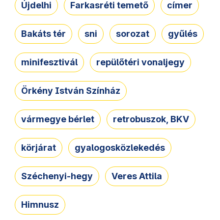
Újdelhi
Farkasréti temető
címer
Bakáts tér
sni
sorozat
gyűlés
minifesztivál
repülőtéri vonaljegy
Örkény István Színház
vármegye bérlet
retrobuszok, BKV
körjárat
gyalogosközlekedés
Széchenyi-hegy
Veres Attila
Himnusz