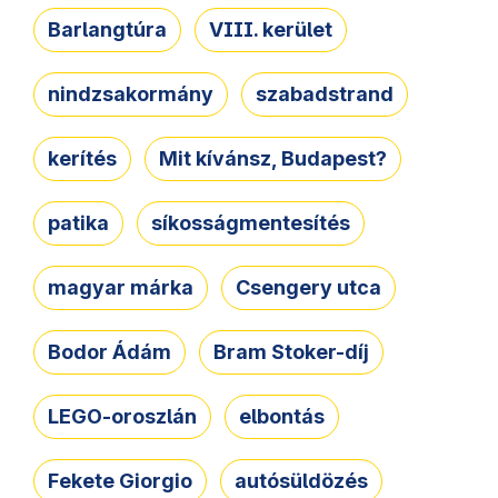
Barlangtúra
VIII. kerület
nindzsakormány
szabadstrand
kerítés
Mit kívánsz, Budapest?
patika
síkosságmentesítés
magyar márka
Csengery utca
Bodor Ádám
Bram Stoker-díj
LEGO-oroszlán
elbontás
Fekete Giorgio
autósüldözés