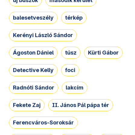
új buszok
második kerület
balesetveszély
térkép
Kerényi László Sándor
Ágoston Dániel
túsz
Kürti Gábor
Detective Kelly
foci
Radnóti Sándor
lakcím
Fekete Zaj
II. János Pál pápa tér
Ferencváros-Soroksár