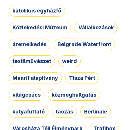
katolikus egyházfő
Közlekedési Múzeum
Vállalkozások
áremelkedés
Belgrade Waterfront
textilművészet
weird
Maarif alapítvány
Tisza Pért
világcsúcs
közmeghallgatás
kutyafuttató
taozás
Berlinale
Városháza Téli Élménypark
Trafibox