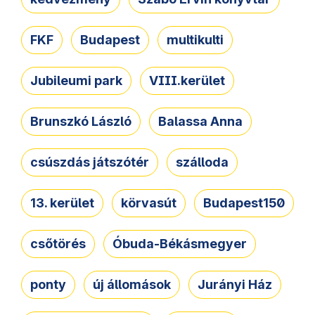
FKF
Budapest
multikulti
Jubileumi park
VIII.kerület
Brunszkó László
Balassa Anna
csúszdás játszótér
szálloda
13. kerület
körvasút
Budapest150
csőtörés
Óbuda-Békásmegyer
ponty
új állomások
Jurányi Ház