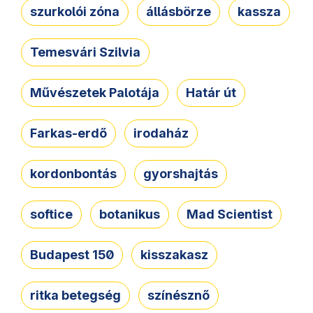
szurkolói zóna
állásbörze
kassza
Temesvári Szilvia
Művészetek Palotája
Határ út
Farkas-erdő
irodaház
kordonbontás
gyorshajtás
softice
botanikus
Mad Scientist
Budapest 150
kisszakasz
ritka betegség
színésznő