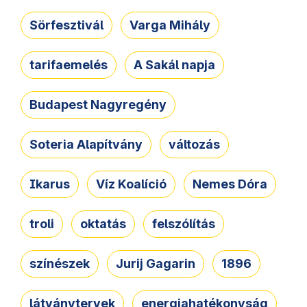
Sörfesztivál
Varga Mihály
tarifaemelés
A Sakál napja
Budapest Nagyregény
Soteria Alapítvány
változás
Ikarus
Víz Koalíció
Nemes Dóra
troli
oktatás
felszólítás
színészek
Jurij Gagarin
1896
látványtervek
energiahatékonyság