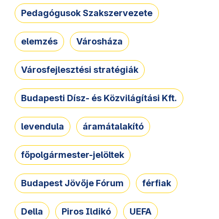
Pedagógusok Szakszervezete
elemzés
Városháza
Városfejlesztési stratégiák
Budapesti Dísz- és Közvilágítási Kft.
levendula
áramátalakító
főpolgármester-jelöltek
Budapest Jövője Fórum
férfiak
Della
Piros Ildikó
UEFA