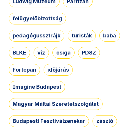
Ludwig Múzeum
Partizán
felügyelőbizottság
pedagógussztrájk
turisták
baba
BLKE
víz
csiga
PDSZ
Fortepan
időjárás
Imagine Budapest
Magyar Máltai Szeretetszolgálat
Budapesti Fesztiválzenekar
zászló