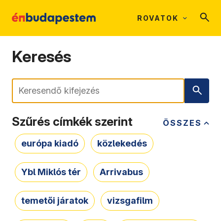
ROVATOK
Keresés
Keresés
Szűrés címkék szerint
ÖSSZES
európa kiadó
közlekedés
Ybl Miklós tér
Arrivabus
temetői járatok
vizsgafilm