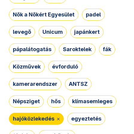
Nők a Nőkért Egyesület
padel
levegő
Unicum
japánkert
pápalátogatás
Saroktelek
fák
Közművek
évforduló
kamerarendszer
ANTSZ
Népsziget
hős
klímasemleges
hajóközlekedés
egyeztetés