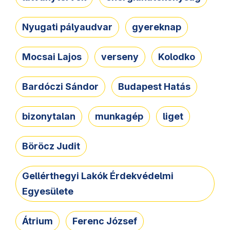
Nyugati pályaudvar
gyereknap
Mocsai Lajos
verseny
Kolodko
Bardóczi Sándor
Budapest Hatás
bizonytalan
munkagép
liget
Böröcz Judit
Gellérthegyi Lakók Érdekvédelmi
Egyesülete
Átrium
Ferenc József