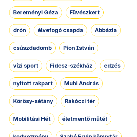
Bereményi Géza
Füvészkert
drón
élvefogó csapda
Abbázia
csúszdadomb
Pion István
vízi sport
Fidesz-székház
edzés
nyitott rakpart
Muhi András
Kőrösy-sétány
Rákóczi tér
Mobilitási Hét
életmentő műtét
kedvezmény
Szabó Ervin könyvtár