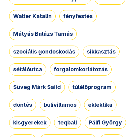
Walter Katalin
fényfestés
Mátyás Balázs Tamás
szociális gondoskodás
sikkasztás
sétálóutca
forgalomkorlátozás
Süveg Márk Saiid
túlélőprogram
döntés
bulivillamos
eklektika
kisgyerekek
teqball
Pálfi György