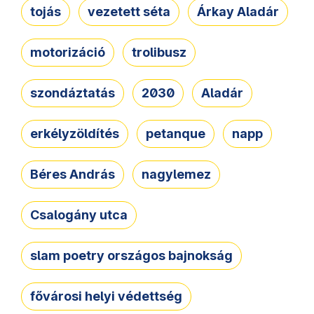
tojás
vezetett séta
Árkay Aladár
motorizáció
trolibusz
szondáztatás
2030
Aladár
erkélyzöldítés
petanque
napp
Béres András
nagylemez
Csalogány utca
slam poetry országos bajnokság
fővárosi helyi védettség