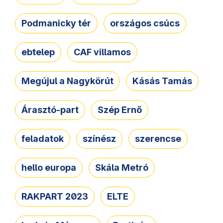
Podmanicky tér
országos csúcs
ebtelep
CAF villamos
Megújul a Nagykörút
Kásás Tamás
Árasztó-part
Szép Ernő
feladatok
színész
szerencse
hello europa
Skála Metró
RAKPART 2023
ELTE