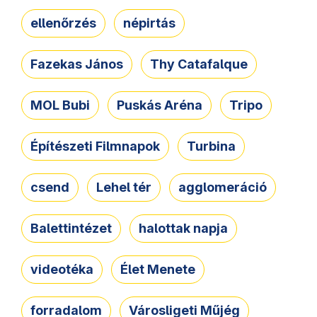
ellenőrzés
népirtás
Fazekas János
Thy Catafalque
MOL Bubi
Puskás Aréna
Tripo
Építészeti Filmnapok
Turbina
csend
Lehel tér
agglomeráció
Balettintézet
halottak napja
videotéka
Élet Menete
forradalom
Városligeti Műjég