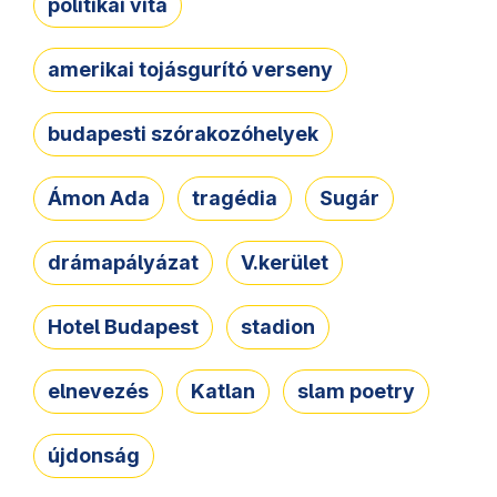
politikai vita
amerikai tojásgurító verseny
budapesti szórakozóhelyek
Ámon Ada
tragédia
Sugár
drámapályázat
V.kerület
Hotel Budapest
stadion
elnevezés
Katlan
slam poetry
újdonság