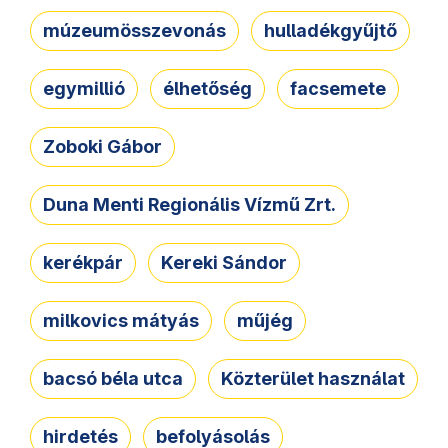
múzeumösszevonás
hulladékgyűjtő
egymillió
élhetőség
facsemete
Zoboki Gábor
Duna Menti Regionális Vízmű Zrt.
kerékpár
Kereki Sándor
milkovics mátyás
műjég
bacsó béla utca
Közterület használat
hirdetés
befolyásolás