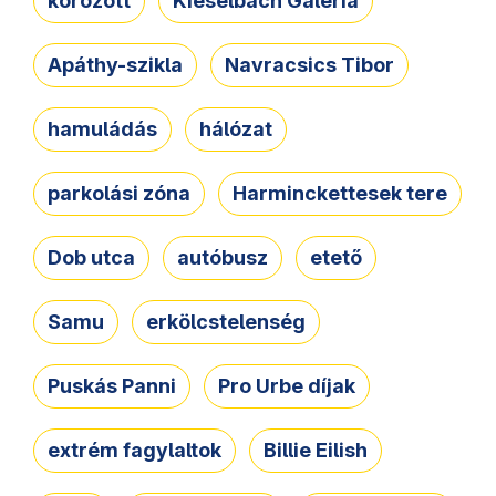
körözött
Kieselbach Galéria
Apáthy-szikla
Navracsics Tibor
hamuládás
hálózat
parkolási zóna
Harminckettesek tere
Dob utca
autóbusz
etető
Samu
erkölcstelenség
Puskás Panni
Pro Urbe díjak
extrém fagylaltok
Billie Eilish