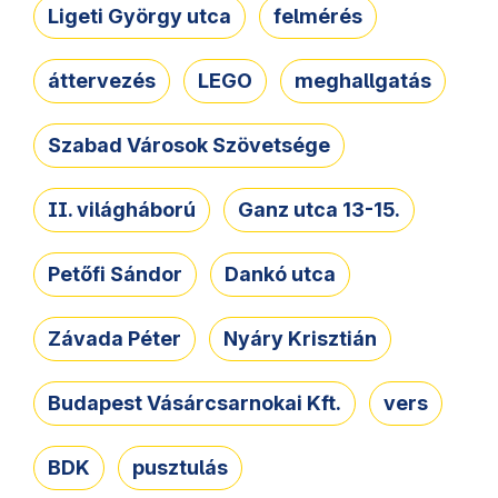
Ligeti György utca
felmérés
áttervezés
LEGO
meghallgatás
Szabad Városok Szövetsége
II. világháború
Ganz utca 13-15.
Petőfi Sándor
Dankó utca
Závada Péter
Nyáry Krisztián
Budapest Vásárcsarnokai Kft.
vers
BDK
pusztulás