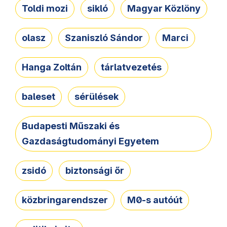
Toldi mozi
sikló
Magyar Közlöny
olasz
Szaniszló Sándor
Marci
Hanga Zoltán
tárlatvezetés
baleset
sérülések
Budapesti Műszaki és
Gazdaságtudományi Egyetem
zsidó
biztonsági őr
közbringarendszer
M0-s autóút