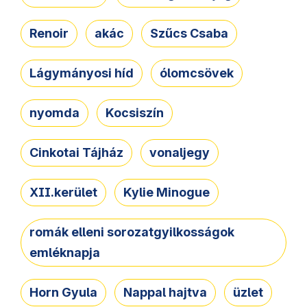
Renoir
akác
Szűcs Csaba
Lágymányosi híd
ólomcsövek
nyomda
Kocsiszín
Cinkotai Tájház
vonaljegy
XII.kerület
Kylie Minogue
romák elleni sorozatgyilkosságok
emléknapja
Horn Gyula
Nappal hajtva
üzlet