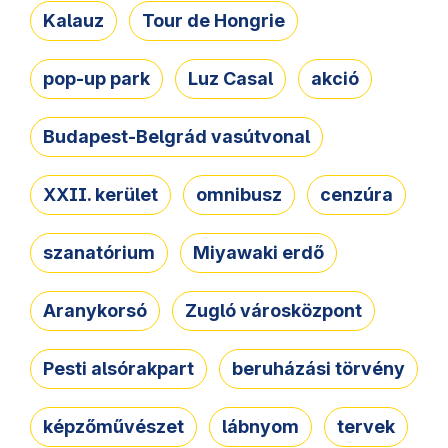
Kalauz
Tour de Hongrie
pop-up park
Luz Casal
akció
Budapest-Belgrád vasútvonal
XXII. kerület
omnibusz
cenzúra
szanatórium
Miyawaki erdő
Aranykorsó
Zugló városközpont
Pesti alsórakpart
beruházási törvény
képzőművészet
lábnyom
tervek