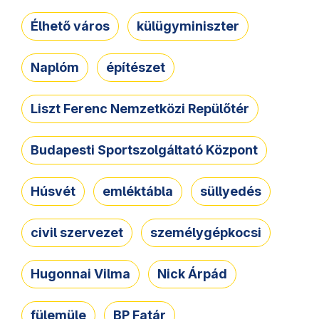
Élhető város
külügyminiszter
Naplóm
építészet
Liszt Ferenc Nemzetközi Repülőtér
Budapesti Sportszolgáltató Központ
Húsvét
emléktábla
süllyedés
civil szervezet
személygépkocsi
Hugonnai Vilma
Nick Árpád
fülemüle
BP Fatár