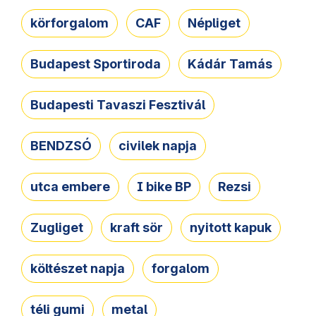
körforgalom
CAF
Népliget
Budapest Sportiroda
Kádár Tamás
Budapesti Tavaszi Fesztivál
BENDZSÓ
civilek napja
utca embere
I bike BP
Rezsi
Zugliget
kraft sör
nyitott kapuk
költészet napja
forgalom
téli gumi
metal