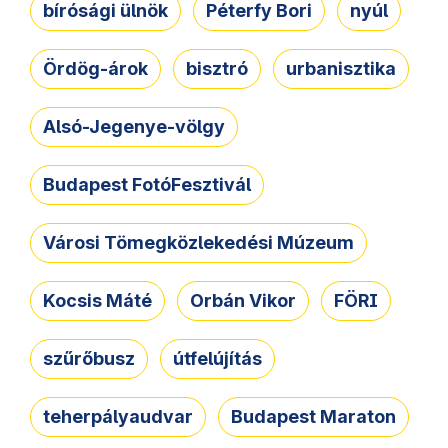
bírósági ülnök
Péterfy Bori
nyúl
Ördög-árok
bisztró
urbanisztika
Alsó-Jegenye-völgy
Budapest FotóFesztivál
Városi Tömegközlekedési Múzeum
Kocsis Máté
Orbán Vikor
FÖRI
szűrőbusz
útfelújítás
teherpályaudvar
Budapest Maraton