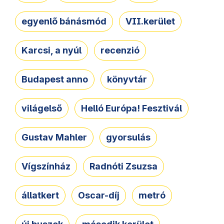
egyenlő bánásmód
VII.kerület
Karcsi, a nyúl
recenzió
Budapest anno
könyvtár
világelső
Helló Európa! Fesztivál
Gustav Mahler
gyorsulás
Vígszínház
Radnóti Zsuzsa
állatkert
Oscar-díj
metró