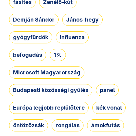
fásítés
Zenélő-kút
Demján Sándor
János-hegy
gyógyfürdők
influenza
befogadás
1%
Microsoft Magyarország
Budapesti közösségi gyűlés
panel
Európa legjobb replülőtere
kék vonal
öntözőzsák
rongálás
ámokfutás