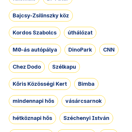
Bajcsy-Zsilinszky köz
Kordos Szabolcs
úthálózat
M0-ás autópálya
DinoPark
CNN
Chez Dodo
Szélkapu
Kőris Közösségi Kert
Bimba
mindennapi hős
vásárcsarnok
hétköznapi hős
Széchenyi István