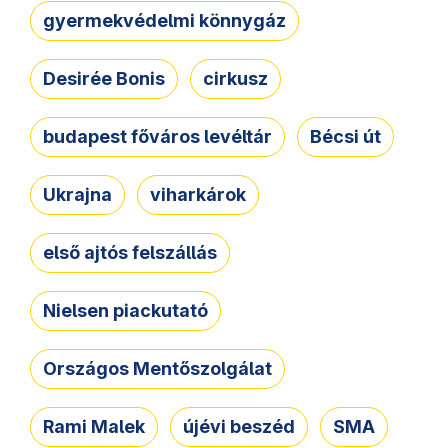
gyermekvédelmi könnygáz
Desirée Bonis
cirkusz
budapest főváros levéltár
Bécsi út
Ukrajna
viharkárok
első ajtós felszállás
Nielsen piackutató
Országos Mentőszolgálat
Rami Malek
újévi beszéd
SMA