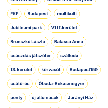
FKF
Budapest
multikulti
Jubileumi park
VIII.kerület
Brunszkó László
Balassa Anna
csúszdás játszótér
szálloda
13. kerület
körvasút
Budapest150
csőtörés
Óbuda-Békásmegyer
ponty
új állomások
Jurányi Ház