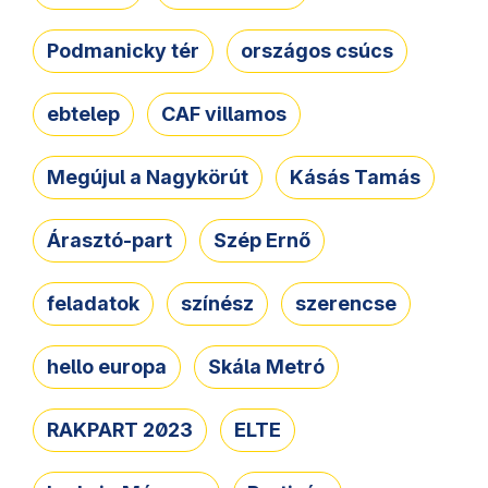
Podmanicky tér
országos csúcs
ebtelep
CAF villamos
Megújul a Nagykörút
Kásás Tamás
Árasztó-part
Szép Ernő
feladatok
színész
szerencse
hello europa
Skála Metró
RAKPART 2023
ELTE