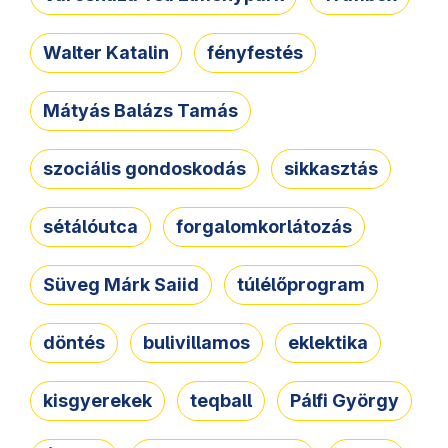
Walter Katalin
fényfestés
Mátyás Balázs Tamás
szociális gondoskodás
sikkasztás
sétálóutca
forgalomkorlátozás
Süveg Márk Saiid
túlélőprogram
döntés
bulivillamos
eklektika
kisgyerekek
teqball
Pálfi György