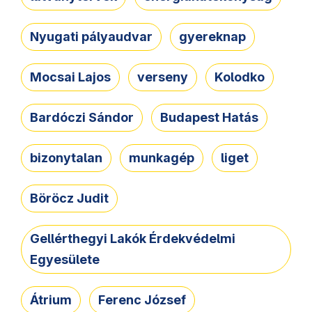
Nyugati pályaudvar
gyereknap
Mocsai Lajos
verseny
Kolodko
Bardóczi Sándor
Budapest Hatás
bizonytalan
munkagép
liget
Böröcz Judit
Gellérthegyi Lakók Érdekvédelmi
Egyesülete
Átrium
Ferenc József