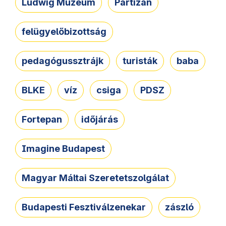
Ludwig Múzeum
Partizán
felügyelőbizottság
pedagógussztrájk
turisták
baba
BLKE
víz
csiga
PDSZ
Fortepan
időjárás
Imagine Budapest
Magyar Máltai Szeretetszolgálat
Budapesti Fesztiválzenekar
zászló