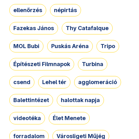
ellenőrzés
népirtás
Fazekas János
Thy Catafalque
MOL Bubi
Puskás Aréna
Tripo
Építészeti Filmnapok
Turbina
csend
Lehel tér
agglomeráció
Balettintézet
halottak napja
videotéka
Élet Menete
forradalom
Városligeti Műjég