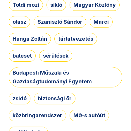
Toldi mozi
sikló
Magyar Közlöny
olasz
Szaniszló Sándor
Marci
Hanga Zoltán
tárlatvezetés
baleset
sérülések
Budapesti Műszaki és
Gazdaságtudományi Egyetem
zsidó
biztonsági őr
közbringarendszer
M0-s autóút