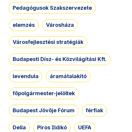
Pedagógusok Szakszervezete
elemzés
Városháza
Városfejlesztési stratégiák
Budapesti Dísz- és Közvilágítási Kft.
levendula
áramátalakító
főpolgármester-jelöltek
Budapest Jövője Fórum
férfiak
Della
Piros Ildikó
UEFA