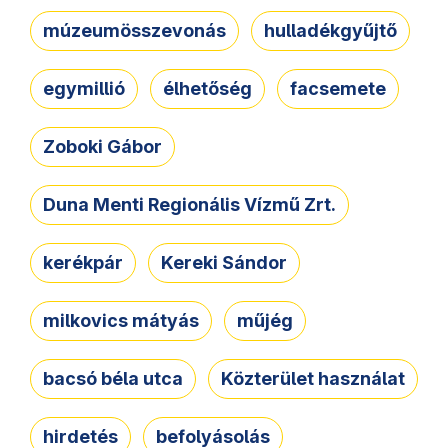
múzeumösszevonás
hulladékgyűjtő
egymillió
élhetőség
facsemete
Zoboki Gábor
Duna Menti Regionális Vízmű Zrt.
kerékpár
Kereki Sándor
milkovics mátyás
műjég
bacsó béla utca
Közterület használat
hirdetés
befolyásolás