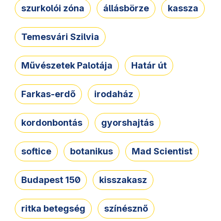
szurkolói zóna
állásbörze
kassza
Temesvári Szilvia
Művészetek Palotája
Határ út
Farkas-erdő
irodaház
kordonbontás
gyorshajtás
softice
botanikus
Mad Scientist
Budapest 150
kisszakasz
ritka betegség
színésznő