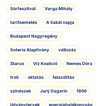
Sörfesztivál
Varga Mihály
tarifaemelés
A Sakál napja
Budapest Nagyregény
Soteria Alapítvány
változás
Ikarus
Víz Koalíció
Nemes Dóra
troli
oktatás
felszólítás
színészek
Jurij Gagarin
1896
látványtervek
energiahatékonyság