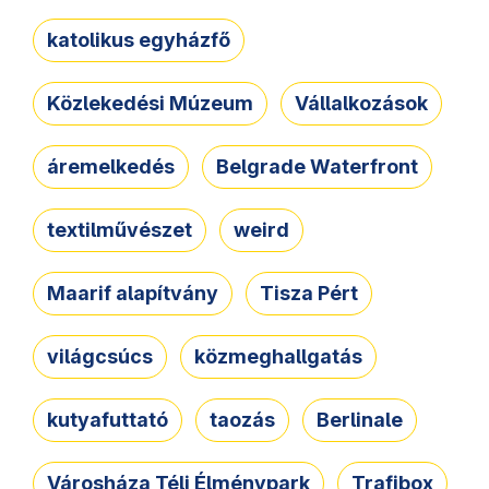
katolikus egyházfő
Közlekedési Múzeum
Vállalkozások
áremelkedés
Belgrade Waterfront
textilművészet
weird
Maarif alapítvány
Tisza Pért
világcsúcs
közmeghallgatás
kutyafuttató
taozás
Berlinale
Városháza Téli Élménypark
Trafibox