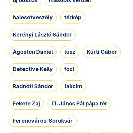
új buszok
második kerület
balesetveszély
térkép
Kerényi László Sándor
Ágoston Dániel
túsz
Kürti Gábor
Detective Kelly
foci
Radnóti Sándor
lakcím
Fekete Zaj
II. János Pál pápa tér
Ferencváros-Soroksár