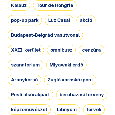
Kalauz
Tour de Hongrie
pop-up park
Luz Casal
akció
Budapest-Belgrád vasútvonal
XXII. kerület
omnibusz
cenzúra
szanatórium
Miyawaki erdő
Aranykorsó
Zugló városközpont
Pesti alsórakpart
beruházási törvény
képzőművészet
lábnyom
tervek