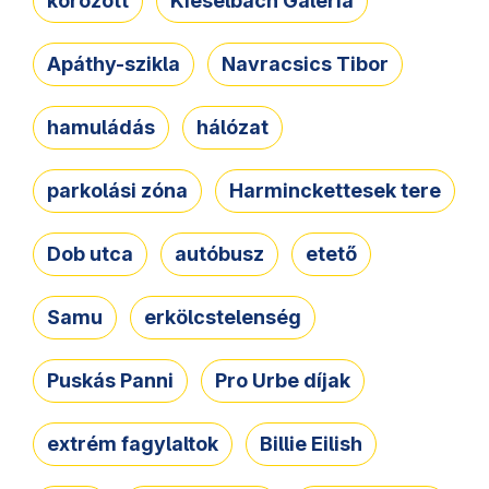
körözött
Kieselbach Galéria
Apáthy-szikla
Navracsics Tibor
hamuládás
hálózat
parkolási zóna
Harminckettesek tere
Dob utca
autóbusz
etető
Samu
erkölcstelenség
Puskás Panni
Pro Urbe díjak
extrém fagylaltok
Billie Eilish