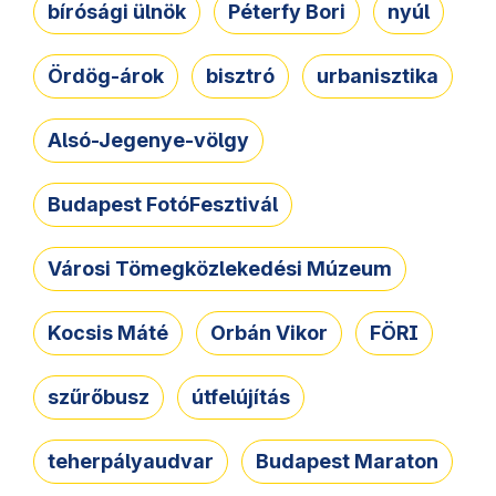
bírósági ülnök
Péterfy Bori
nyúl
Ördög-árok
bisztró
urbanisztika
Alsó-Jegenye-völgy
Budapest FotóFesztivál
Városi Tömegközlekedési Múzeum
Kocsis Máté
Orbán Vikor
FÖRI
szűrőbusz
útfelújítás
teherpályaudvar
Budapest Maraton