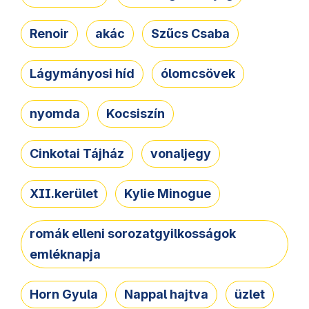
Renoir
akác
Szűcs Csaba
Lágymányosi híd
ólomcsövek
nyomda
Kocsiszín
Cinkotai Tájház
vonaljegy
XII.kerület
Kylie Minogue
romák elleni sorozatgyilkosságok
emléknapja
Horn Gyula
Nappal hajtva
üzlet