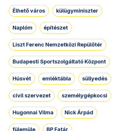
Élhető város
külügyminiszter
Naplóm
építészet
Liszt Ferenc Nemzetközi Repülőtér
Budapesti Sportszolgáltató Központ
Húsvét
emléktábla
süllyedés
civil szervezet
személygépkocsi
Hugonnai Vilma
Nick Árpád
fülemüle
BP Fatár