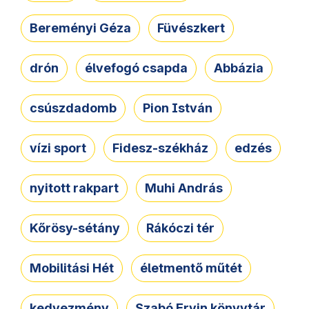
Bereményi Géza
Füvészkert
drón
élvefogó csapda
Abbázia
csúszdadomb
Pion István
vízi sport
Fidesz-székház
edzés
nyitott rakpart
Muhi András
Kőrösy-sétány
Rákóczi tér
Mobilitási Hét
életmentő műtét
kedvezmény
Szabó Ervin könyvtár