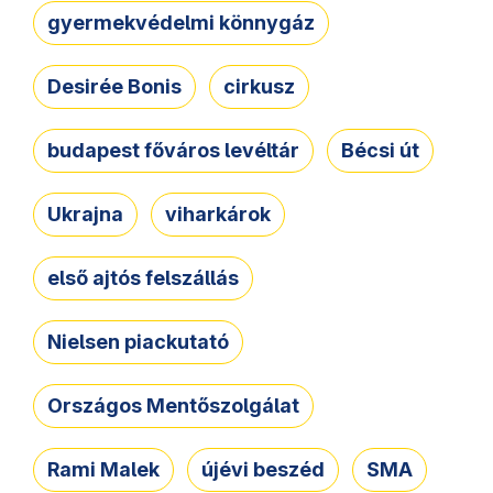
gyermekvédelmi könnygáz
Desirée Bonis
cirkusz
budapest főváros levéltár
Bécsi út
Ukrajna
viharkárok
első ajtós felszállás
Nielsen piackutató
Országos Mentőszolgálat
Rami Malek
újévi beszéd
SMA