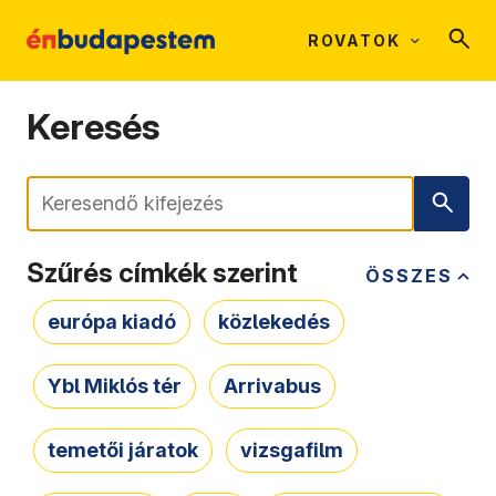
ROVATOK
Keresés
Keresés
Szűrés címkék szerint
ÖSSZES
európa kiadó
közlekedés
Ybl Miklós tér
Arrivabus
temetői járatok
vizsgafilm