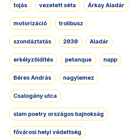
tojás
vezetett séta
Árkay Aladár
motorizáció
trolibusz
szondáztatás
2030
Aladár
erkélyzöldítés
petanque
napp
Béres András
nagylemez
Csalogány utca
slam poetry országos bajnokság
fővárosi helyi védettség