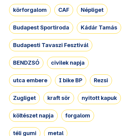
körforgalom
CAF
Népliget
Budapest Sportiroda
Kádár Tamás
Budapesti Tavaszi Fesztivál
BENDZSÓ
civilek napja
utca embere
I bike BP
Rezsi
Zugliget
kraft sör
nyitott kapuk
költészet napja
forgalom
téli gumi
metal