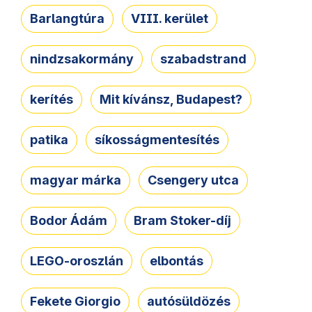
Barlangtúra
VIII. kerület
nindzsakormány
szabadstrand
kerítés
Mit kívánsz, Budapest?
patika
síkosságmentesítés
magyar márka
Csengery utca
Bodor Ádám
Bram Stoker-díj
LEGO-oroszlán
elbontás
Fekete Giorgio
autósüldözés