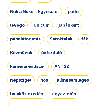
Nők a Nőkért Egyesület
padel
levegő
Unicum
japánkert
pápalátogatás
Saroktelek
fák
Közművek
évforduló
kamerarendszer
ANTSZ
Népsziget
hős
klímasemleges
hajóközlekedés
egyeztetés