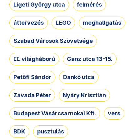
Ligeti György utca
felmérés
áttervezés
LEGO
meghallgatás
Szabad Városok Szövetsége
II. világháború
Ganz utca 13-15.
Petőfi Sándor
Dankó utca
Závada Péter
Nyáry Krisztián
Budapest Vásárcsarnokai Kft.
vers
BDK
pusztulás