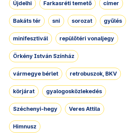
Újdelhi
Farkasréti temető
címer
Bakáts tér
sni
sorozat
gyűlés
minifesztivál
repülőtéri vonaljegy
Örkény István Színház
vármegye bérlet
retrobuszok, BKV
körjárat
gyalogosközlekedés
Széchenyi-hegy
Veres Attila
Himnusz