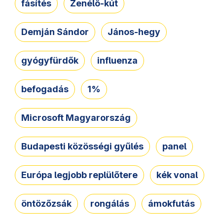
fásítés
Zenélő-kút
Demján Sándor
János-hegy
gyógyfürdők
influenza
befogadás
1%
Microsoft Magyarország
Budapesti közösségi gyűlés
panel
Európa legjobb replülőtere
kék vonal
öntözőzsák
rongálás
ámokfutás