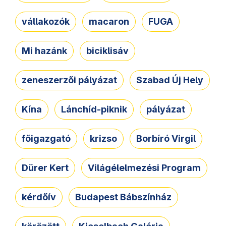
vállakozók
macaron
FUGA
Mi hazánk
biciklisáv
zeneszerzői pályázat
Szabad Új Hely
Kína
Lánchíd-piknik
pályázat
főigazgató
krizso
Borbíró Virgil
Dürer Kert
Világélelmezési Program
kérdőív
Budapest Bábszínház