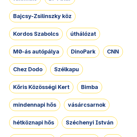
Bajcsy-Zsilinszky köz
Kordos Szabolcs
úthálózat
M0-ás autópálya
DinoPark
CNN
Chez Dodo
Szélkapu
Kőris Közösségi Kert
Bimba
mindennapi hős
vásárcsarnok
hétköznapi hős
Széchenyi István