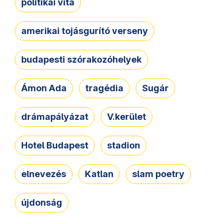
politikai vita
amerikai tojásgurító verseny
budapesti szórakozóhelyek
Ámon Ada
tragédia
Sugár
drámapályázat
V.kerület
Hotel Budapest
stadion
elnevezés
Katlan
slam poetry
újdonság