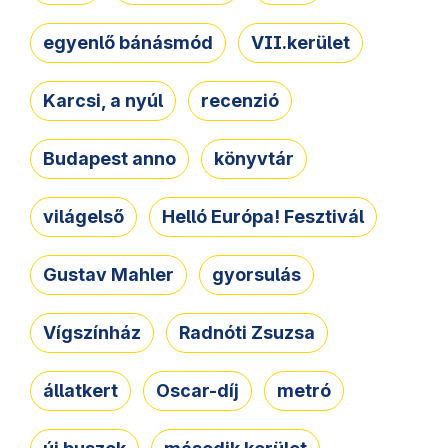
egyenlő bánásmód
VII.kerület
Karcsi, a nyúl
recenzió
Budapest anno
könyvtár
világelső
Helló Európa! Fesztivál
Gustav Mahler
gyorsulás
Vígszínház
Radnóti Zsuzsa
állatkert
Oscar-díj
metró