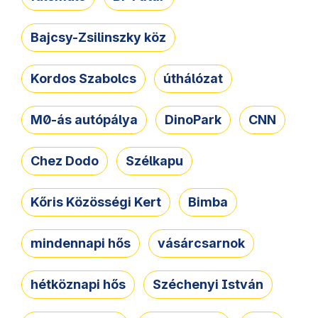
Bajcsy-Zsilinszky köz
Kordos Szabolcs
úthálózat
M0-ás autópálya
DinoPark
CNN
Chez Dodo
Szélkapu
Kőris Közösségi Kert
Bimba
mindennapi hős
vásárcsarnok
hétköznapi hős
Széchenyi István