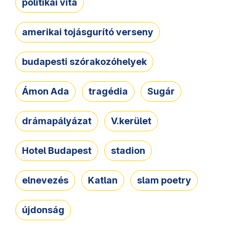
politikai vita
amerikai tojásgurító verseny
budapesti szórakozóhelyek
Ámon Ada
tragédia
Sugár
drámapályázat
V.kerület
Hotel Budapest
stadion
elnevezés
Katlan
slam poetry
újdonság