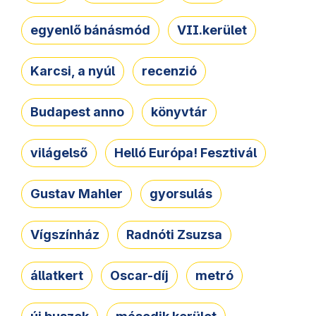
egyenlő bánásmód
VII.kerület
Karcsi, a nyúl
recenzió
Budapest anno
könyvtár
világelső
Helló Európa! Fesztivál
Gustav Mahler
gyorsulás
Vígszínház
Radnóti Zsuzsa
állatkert
Oscar-díj
metró