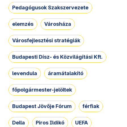
Pedagógusok Szakszervezete
elemzés
Városháza
Városfejlesztési stratégiák
Budapesti Dísz- és Közvilágítási Kft.
levendula
áramátalakító
főpolgármester-jelöltek
Budapest Jövője Fórum
férfiak
Della
Piros Ildikó
UEFA