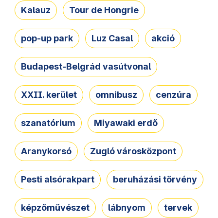
Kalauz
Tour de Hongrie
pop-up park
Luz Casal
akció
Budapest-Belgrád vasútvonal
XXII. kerület
omnibusz
cenzúra
szanatórium
Miyawaki erdő
Aranykorsó
Zugló városközpont
Pesti alsórakpart
beruházási törvény
képzőművészet
lábnyom
tervek