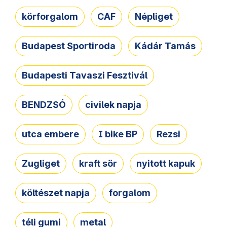
körforgalom
CAF
Népliget
Budapest Sportiroda
Kádár Tamás
Budapesti Tavaszi Fesztivál
BENDZSÓ
civilek napja
utca embere
I bike BP
Rezsi
Zugliget
kraft sör
nyitott kapuk
költészet napja
forgalom
téli gumi
metal