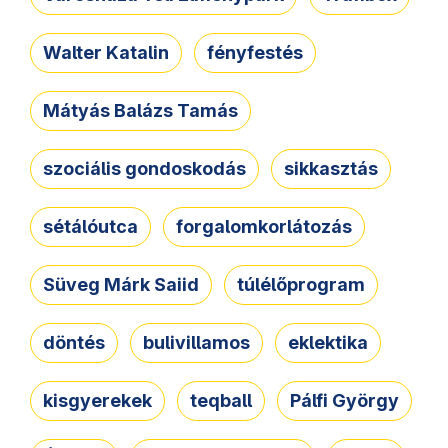
Walter Katalin
fényfestés
Mátyás Balázs Tamás
szociális gondoskodás
sikkasztás
sétálóutca
forgalomkorlátozás
Süveg Márk Saiid
túlélőprogram
döntés
bulivillamos
eklektika
kisgyerekek
teqball
Pálfi György