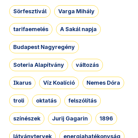
Sörfesztivál
Varga Mihály
tarifaemelés
A Sakál napja
Budapest Nagyregény
Soteria Alapítvány
változás
Ikarus
Víz Koalíció
Nemes Dóra
troli
oktatás
felszólítás
színészek
Jurij Gagarin
1896
látványtervek
energiahatékonyság