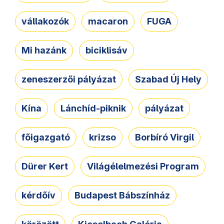
vállakozók
macaron
FUGA
Mi hazánk
biciklisáv
zeneszerzői pályázat
Szabad Új Hely
Kína
Lánchíd-piknik
pályázat
főigazgató
krizso
Borbíró Virgil
Dürer Kert
Világélelmezési Program
kérdőív
Budapest Bábszínház