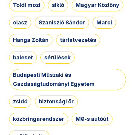
Toldi mozi
sikló
Magyar Közlöny
olasz
Szaniszló Sándor
Marci
Hanga Zoltán
tárlatvezetés
baleset
sérülések
Budapesti Műszaki és
Gazdaságtudományi Egyetem
zsidó
biztonsági őr
közbringarendszer
M0-s autóút