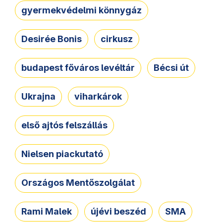
gyermekvédelmi könnygáz
Desirée Bonis
cirkusz
budapest főváros levéltár
Bécsi út
Ukrajna
viharkárok
első ajtós felszállás
Nielsen piackutató
Országos Mentőszolgálat
Rami Malek
újévi beszéd
SMA