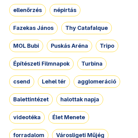
ellenőrzés
népirtás
Fazekas János
Thy Catafalque
MOL Bubi
Puskás Aréna
Tripo
Építészeti Filmnapok
Turbina
csend
Lehel tér
agglomeráció
Balettintézet
halottak napja
videotéka
Élet Menete
forradalom
Városligeti Műjég