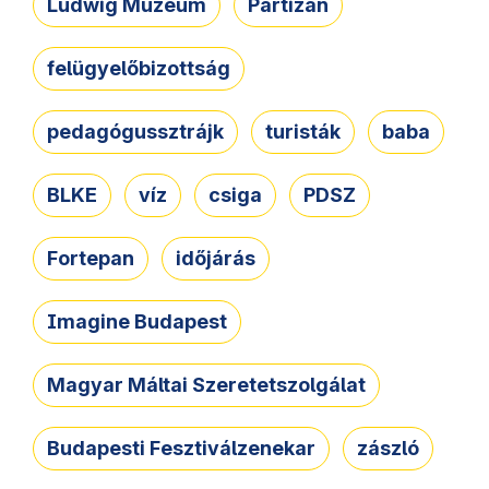
Ludwig Múzeum
Partizán
felügyelőbizottság
pedagógussztrájk
turisták
baba
BLKE
víz
csiga
PDSZ
Fortepan
időjárás
Imagine Budapest
Magyar Máltai Szeretetszolgálat
Budapesti Fesztiválzenekar
zászló