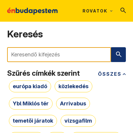
ROVATOK
Keresés
Keresés
Szűrés címkék szerint
ÖSSZES
európa kiadó
közlekedés
Ybl Miklós tér
Arrivabus
temetői járatok
vizsgafilm