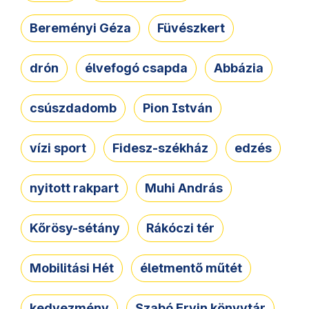
Bereményi Géza
Füvészkert
drón
élvefogó csapda
Abbázia
csúszdadomb
Pion István
vízi sport
Fidesz-székház
edzés
nyitott rakpart
Muhi András
Kőrösy-sétány
Rákóczi tér
Mobilitási Hét
életmentő műtét
kedvezmény
Szabó Ervin könyvtár