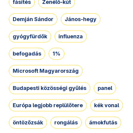
fásítés
Zenélő-kút
Demján Sándor
János-hegy
gyógyfürdők
influenza
befogadás
1%
Microsoft Magyarország
Budapesti közösségi gyűlés
panel
Európa legjobb replülőtere
kék vonal
öntözőzsák
rongálás
ámokfutás