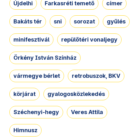
Újdelhi
Farkasréti temető
címer
Bakáts tér
sni
sorozat
gyűlés
minifesztivál
repülőtéri vonaljegy
Örkény István Színház
vármegye bérlet
retrobuszok, BKV
körjárat
gyalogosközlekedés
Széchenyi-hegy
Veres Attila
Himnusz