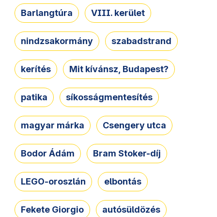
Barlangtúra
VIII. kerület
nindzsakormány
szabadstrand
kerítés
Mit kívánsz, Budapest?
patika
síkosságmentesítés
magyar márka
Csengery utca
Bodor Ádám
Bram Stoker-díj
LEGO-oroszlán
elbontás
Fekete Giorgio
autósüldözés