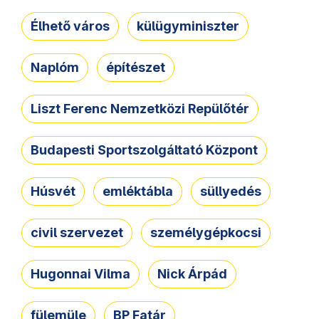
Élhető város
külügyminiszter
Naplóm
építészet
Liszt Ferenc Nemzetközi Repülőtér
Budapesti Sportszolgáltató Központ
Húsvét
emléktábla
süllyedés
civil szervezet
személygépkocsi
Hugonnai Vilma
Nick Árpád
fülemüle
BP Fatár