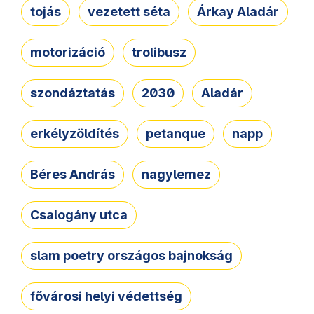
tojás
vezetett séta
Árkay Aladár
motorizáció
trolibusz
szondáztatás
2030
Aladár
erkélyzöldítés
petanque
napp
Béres András
nagylemez
Csalogány utca
slam poetry országos bajnokság
fővárosi helyi védettség