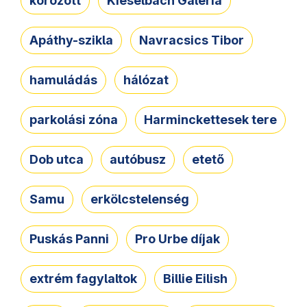
körözött
Kieselbach Galéria
Apáthy-szikla
Navracsics Tibor
hamuládás
hálózat
parkolási zóna
Harminckettesek tere
Dob utca
autóbusz
etető
Samu
erkölcstelenség
Puskás Panni
Pro Urbe díjak
extrém fagylaltok
Billie Eilish