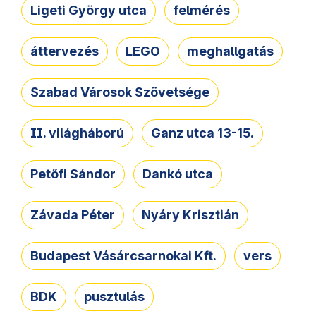
Ligeti György utca
felmérés
áttervezés
LEGO
meghallgatás
Szabad Városok Szövetsége
II. világháború
Ganz utca 13-15.
Petőfi Sándor
Dankó utca
Závada Péter
Nyáry Krisztián
Budapest Vásárcsarnokai Kft.
vers
BDK
pusztulás