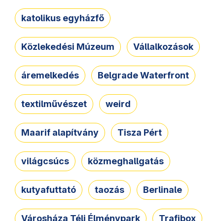
katolikus egyházfő
Közlekedési Múzeum
Vállalkozások
áremelkedés
Belgrade Waterfront
textilművészet
weird
Maarif alapítvány
Tisza Pért
világcsúcs
közmeghallgatás
kutyafuttató
taozás
Berlinale
Városháza Téli Élménypark
Trafibox