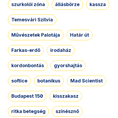
szurkolói zóna
állásbörze
kassza
Temesvári Szilvia
Művészetek Palotája
Határ út
Farkas-erdő
irodaház
kordonbontás
gyorshajtás
softice
botanikus
Mad Scientist
Budapest 150
kisszakasz
ritka betegség
színésznő