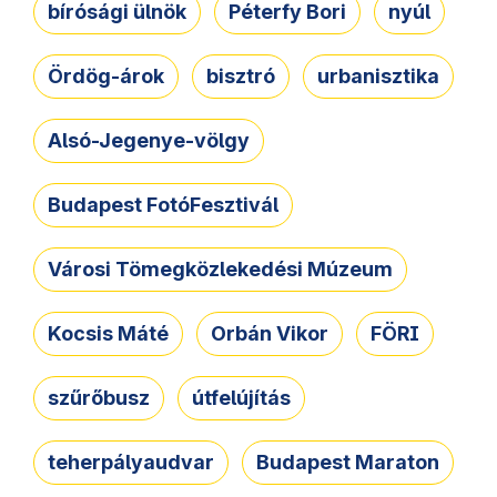
bírósági ülnök
Péterfy Bori
nyúl
Ördög-árok
bisztró
urbanisztika
Alsó-Jegenye-völgy
Budapest FotóFesztivál
Városi Tömegközlekedési Múzeum
Kocsis Máté
Orbán Vikor
FÖRI
szűrőbusz
útfelújítás
teherpályaudvar
Budapest Maraton