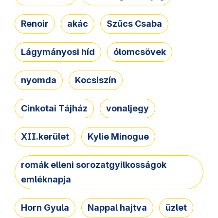
Renoir
akác
Szűcs Csaba
Lágymányosi híd
ólomcsövek
nyomda
Kocsiszín
Cinkotai Tájház
vonaljegy
XII.kerület
Kylie Minogue
romák elleni sorozatgyilkosságok
emléknapja
Horn Gyula
Nappal hajtva
üzlet