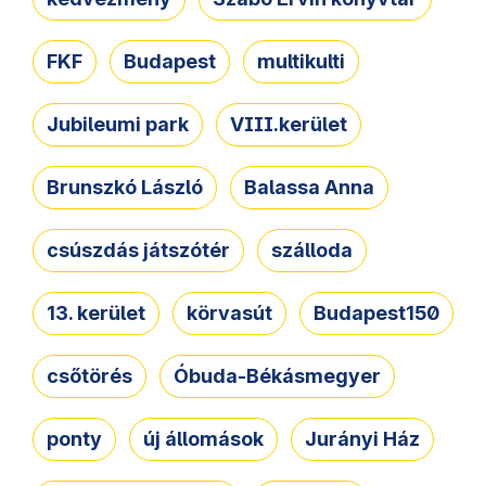
FKF
Budapest
multikulti
Jubileumi park
VIII.kerület
Brunszkó László
Balassa Anna
csúszdás játszótér
szálloda
13. kerület
körvasút
Budapest150
csőtörés
Óbuda-Békásmegyer
ponty
új állomások
Jurányi Ház