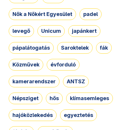
Nők a Nőkért Egyesület
padel
levegő
Unicum
japánkert
pápalátogatás
Saroktelek
fák
Közművek
évforduló
kamerarendszer
ANTSZ
Népsziget
hős
klímasemleges
hajóközlekedés
egyeztetés