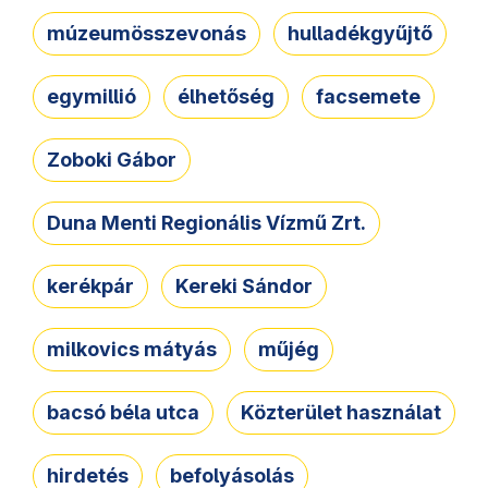
múzeumösszevonás
hulladékgyűjtő
egymillió
élhetőség
facsemete
Zoboki Gábor
Duna Menti Regionális Vízmű Zrt.
kerékpár
Kereki Sándor
milkovics mátyás
műjég
bacsó béla utca
Közterület használat
hirdetés
befolyásolás