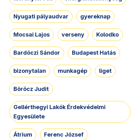
Nyugati pályaudvar
gyereknap
Mocsai Lajos
verseny
Kolodko
Bardóczi Sándor
Budapest Hatás
bizonytalan
munkagép
liget
Böröcz Judit
Gellérthegyi Lakók Érdekvédelmi
Egyesülete
Átrium
Ferenc József