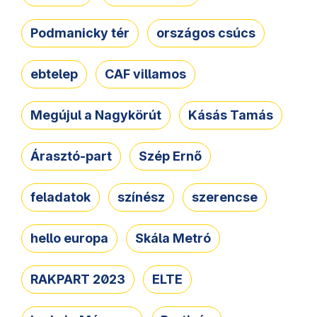
Podmanicky tér
országos csúcs
ebtelep
CAF villamos
Megújul a Nagykörút
Kásás Tamás
Árasztó-part
Szép Ernő
feladatok
színész
szerencse
hello europa
Skála Metró
RAKPART 2023
ELTE