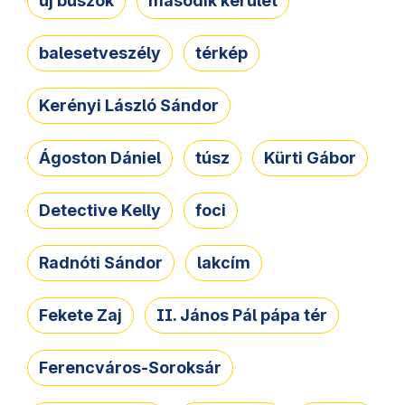
új buszok
második kerület
balesetveszély
térkép
Kerényi László Sándor
Ágoston Dániel
túsz
Kürti Gábor
Detective Kelly
foci
Radnóti Sándor
lakcím
Fekete Zaj
II. János Pál pápa tér
Ferencváros-Soroksár