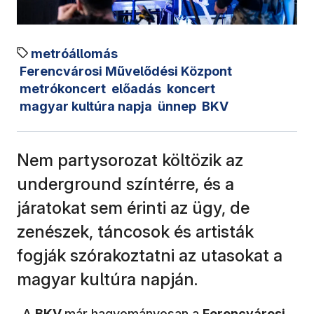
metróállomás
Ferencvárosi Művelődési Központ
metrókoncert
előadás
koncert
magyar kultúra napja
ünnep
BKV
Nem partysorozat költözik az
underground színtérre, és a
járatokat sem érinti az ügy, de
zenészek, táncosok és artisták
fogják szórakoztatni az utasokat a
magyar kultúra napján.
„A
BKV
már hagyományosan a
Ferencvárosi