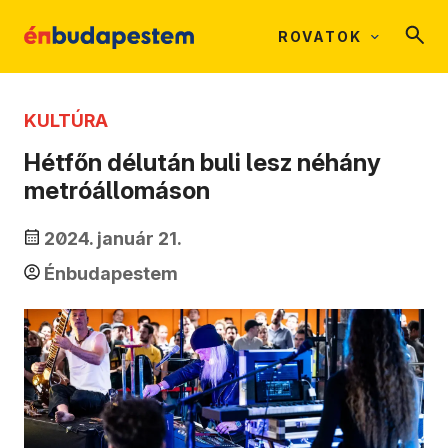
ROVATOK
KULTÚRA
Hétfőn délután buli lesz néhány
metróállomáson
2024. január 21.
Énbudapestem