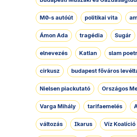
M0-s autóút
politikai vita
am
Ámon Ada
tragédia
Sugár
elnevezés
Katlan
slam poet
cirkusz
budapest főváros levélt
Nielsen piackutató
Országos Me
Varga Mihály
tarifaemelés
A
változás
Ikarus
Víz Koalíció