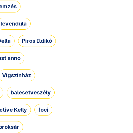
lemzés
levendula
ella
Piros Ildikó
st anno
Vígszínház
balesetveszély
ctive Kelly
foci
oroksár