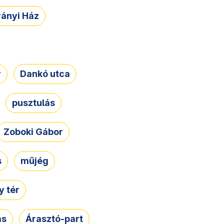
rányi Ház
r
Dankó utca
pusztulás
Zoboki Gábor
s
műjég
 tér
ás
Árasztó-part