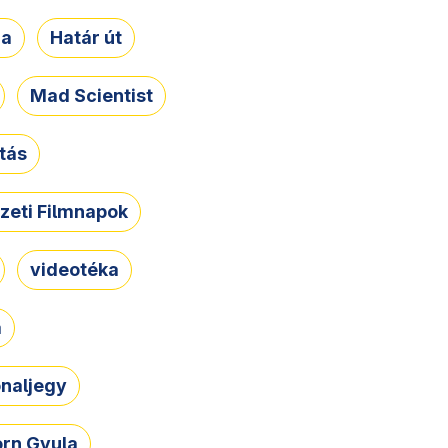
ja
Határ út
Mad Scientist
tás
zeti Filmnapok
videotéka
a
naljegy
rn Gyula