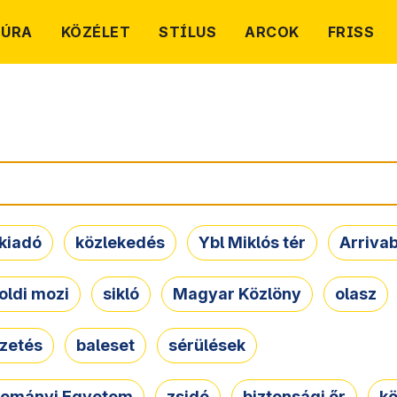
TÚRA
KÖZÉLET
STÍLUS
ARCOK
FRISS
kiadó
közlekedés
Ybl Miklós tér
Arriva
oldi mozi
sikló
Magyar Közlöny
olasz
ezetés
baleset
sérülések
dományi Egyetem
zsidó
biztonsági őr
kö