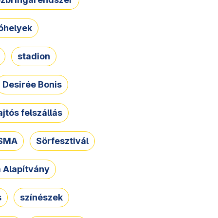
óhelyek
stadion
Desirée Bonis
ajtós felszállás
SMA
Sörfesztivál
a Alapítvány
s
színészek