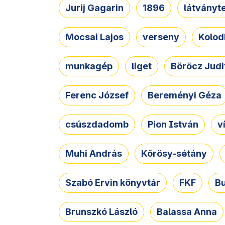
Jurij Gagarin
1896
látványt
Mocsai Lajos
verseny
Kolod
munkagép
liget
Böröcz Judi
Ferenc József
Bereményi Géza
csúszdadomb
Pion István
v
Muhi András
Kőrösy-sétány
Szabó Ervin könyvtár
FKF
B
Brunszkó László
Balassa Anna