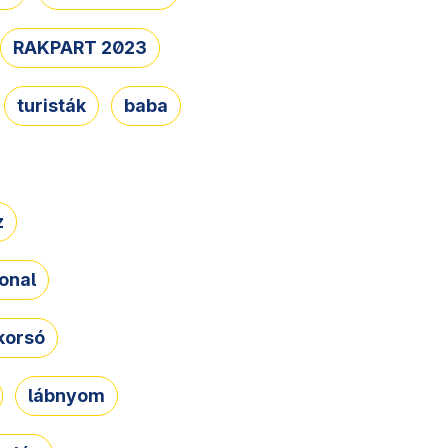
RAKPART 2023
turisták
baba
z
onal
korsó
lábnyom