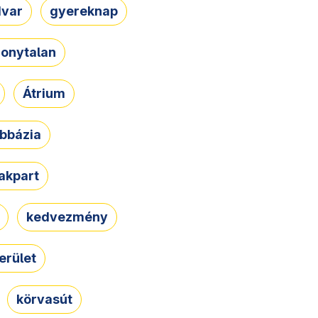
dvar
gyereknap
zonytalan
Átrium
bbázia
rakpart
kedvezmény
erület
körvasút