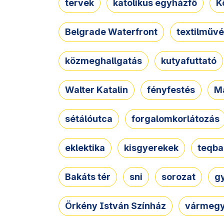
tervek
katolikus egyházfő
K
Belgrade Waterfront
textilművé
közmeghallgatás
kutyafuttató
Walter Katalin
fényfestés
M
sétálóutca
forgalomkorlátozás
eklektika
kisgyerekek
teqba
Bakáts tér
sni
sorozat
g
Örkény István Színház
vármegy