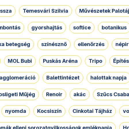
ssza
Temesvári Szilvia
Művészetek Palotá
nbontás
gyorshajtás
softice
botanikus
tka betegség
színésznő
ellenőrzés
népir
MOL Bubi
Puskás Aréna
Tripo
Építés
agglomeráció
Balettintézet
halottak napja
osligeti Műjég
Renoir
akác
Szűcs Csab
nyomda
Kocsiszín
Cinkotai Tájház
vo
omák elleni sorozatgyilkosságok emléknapja
Ho