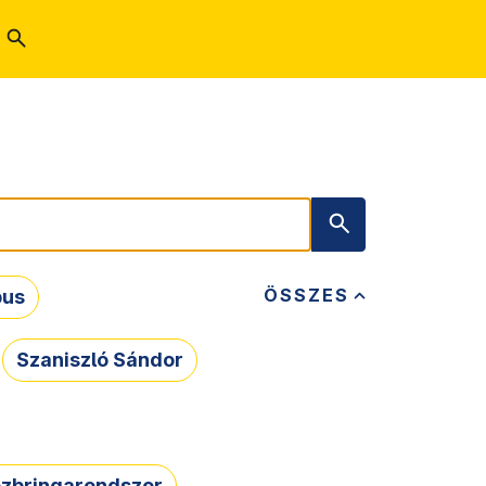
ÖSSZES
bus
Szaniszló Sándor
zbringarendszer