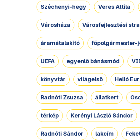
Széchenyi-hegy
Veres Attila
Városháza
Városfejlesztési str
áramátalakító
főpolgármester-j
UEFA
egyenlő bánásmód
VII
könyvtár
világelső
Helló Eur
Radnóti Zsuzsa
állatkert
Osc
térkép
Kerényi László Sándor
Radnóti Sándor
lakcím
Feket