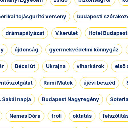
erikai tojásgurító verseny
budapesti szórakoz
drámapályázat
V.kerület
Hotel Budapest
ry
újdonság
gyermekvédelmi könnygáz
ár
Bécsi út
Ukrajna
viharkárok
első 
ntőszolgálat
Rami Malek
újévi beszéd
 Sakál napja
Budapest Nagyregény
Soteri
Nemes Dóra
troli
oktatás
felszólítá