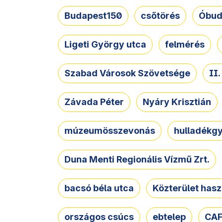
Budapest150
csőtörés
Óbud
Ligeti György utca
felmérés
Szabad Városok Szövetsége
II
Závada Péter
Nyáry Krisztián
múzeumösszevonás
hulladékgy
Duna Menti Regionális Vízmű Zrt.
bacsó béla utca
Közterület hasz
országos csúcs
ebtelep
CAF