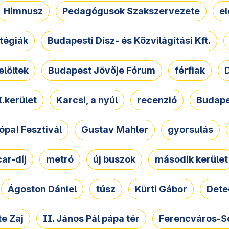
Himnusz
Pedagógusok Szakszervezete
e
atégiák
Budapesti Dísz- és Közvilágítási Kft.
elöltek
Budapest Jövője Fórum
férfiak
D
.kerület
Karcsi, a nyúl
recenzió
Budape
ópa! Fesztivál
Gustav Mahler
gyorsulás
ar-díj
metró
új buszok
második kerület
Ágoston Dániel
túsz
Kürti Gábor
Dete
e Zaj
II. János Pál pápa tér
Ferencváros-S