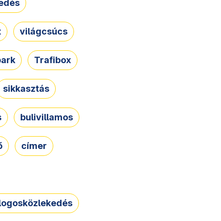
edés
t
világcsúcs
park
Trafibox
sikkasztás
s
bulivillamos
ő
címer
logosközlekedés