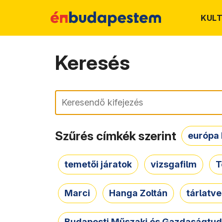
KUL
Keresés
Keresés
Szűrés címkék szerint
európa 
temetői járatok
vizsgafilm
T
Marci
Hanga Zoltán
tárlatv
Budapesti Műszaki és Gazdaságtu