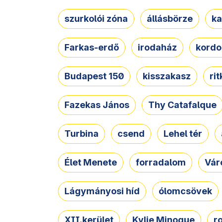
szurkolói zóna
állásbörze
ka
Farkas-erdő
irodaház
kordo
Budapest 150
kisszakasz
ri
Fazekas János
Thy Catafalque
Turbina
csend
Lehel tér
Élet Menete
forradalom
Vár
Lágymányosi híd
ólomcsövek
XII.kerület
Kylie Minogue
r