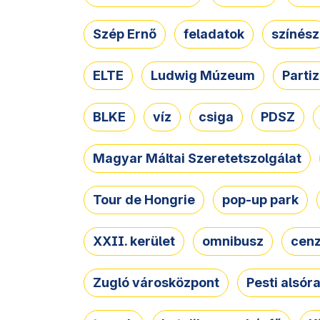
Szép Ernő
feladatok
színész
ELTE
Ludwig Múzeum
Parti
BLKE
víz
csiga
PDSZ
Magyar Máltai Szeretetszolgálat
Tour de Hongrie
pop-up park
XXII. kerület
omnibusz
cen
Zugló városközpont
Pesti alsór