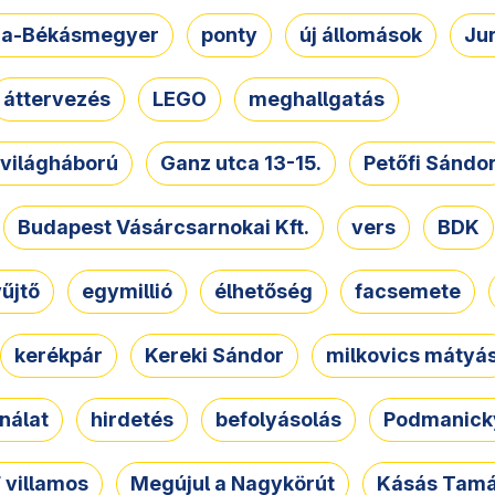
a-Békásmegyer
ponty
új állomások
Ju
áttervezés
LEGO
meghallgatás
. világháború
Ganz utca 13-15.
Petőfi Sándo
Budapest Vásárcsarnokai Kft.
vers
BDK
űjtő
egymillió
élhetőség
facsemete
kerékpár
Kereki Sándor
milkovics mátyá
nálat
hirdetés
befolyásolás
Podmanicky
 villamos
Megújul a Nagykörút
Kásás Tam