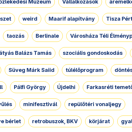
özlekedési Múzeum
Vállalkozások
áremelk
szet
weird
Maarif alapítvány
Tisza Pér
taozás
Berlinale
Városháza Téli Élmény
átyás Balázs Tamás
szociális gondoskodás
Süveg Márk Saiid
túlélőprogram
dönté
ll
Pálfi György
Újdelhi
Farkasréti temet
yűlés
minifesztivál
repülőtéri vonaljegy
e bérlet
retrobuszok, BKV
körjárat
gya