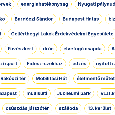
ervek
energiahatékonyság
Nyugati pályau
ko
Bardóczi Sándor
Budapest Hatás
bi
t
Gellérthegyi Lakók Érdekvédelmi Egyesülete
Füvészkert
drón
élvefogó csapda
A
ízi sport
Fidesz-székház
edzés
nyitott 
Rákóczi tér
Mobilitási Hét
életmentő műtét
udapest
multikulti
Jubileumi park
VIII.k
csúszdás játszótér
szálloda
13. kerület