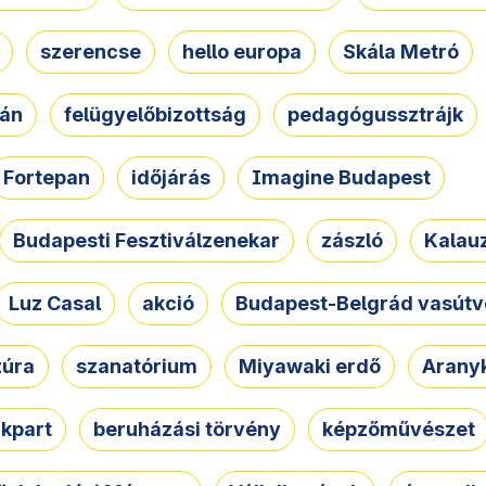
szerencse
hello europa
Skála Metró
zán
felügyelőbizottság
pedagógussztrájk
Fortepan
időjárás
Imagine Budapest
Budapesti Fesztiválzenekar
zászló
Kalau
Luz Casal
akció
Budapest-Belgrád vasútv
zúra
szanatórium
Miyawaki erdő
Arany
akpart
beruházási törvény
képzőművészet