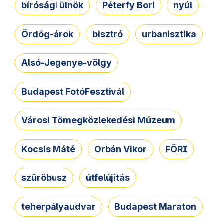
bírósági ülnök
Péterfy Bori
nyúl
Ördög-árok
bisztró
urbanisztika
Alsó-Jegenye-völgy
Budapest FotóFesztivál
Városi Tömegközlekedési Múzeum
Kocsis Máté
Orbán Vikor
FÖRI
szűrőbusz
útfelújítás
teherpályaudvar
Budapest Maraton