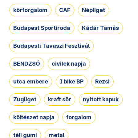
körforgalom
CAF
Népliget
Budapest Sportiroda
Kádár Tamás
Budapesti Tavaszi Fesztivál
BENDZSÓ
civilek napja
utca embere
I bike BP
Rezsi
Zugliget
kraft sör
nyitott kapuk
költészet napja
forgalom
téli gumi
metal