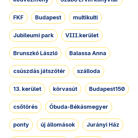
FKF
Budapest
multikulti
Jubileumi park
VIII.kerület
Brunszkó László
Balassa Anna
csúszdás játszótér
szálloda
13. kerület
körvasút
Budapest150
csőtörés
Óbuda-Békásmegyer
ponty
új állomások
Jurányi Ház