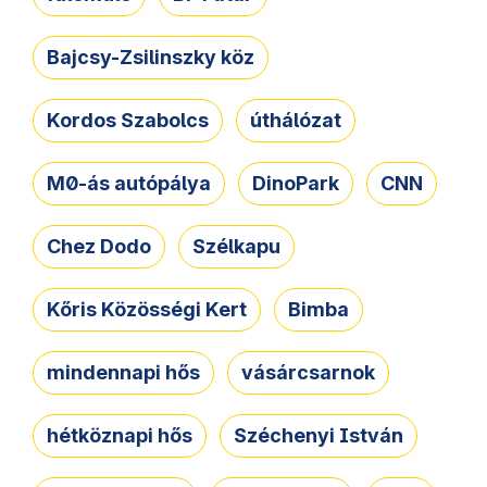
Bajcsy-Zsilinszky köz
Kordos Szabolcs
úthálózat
M0-ás autópálya
DinoPark
CNN
Chez Dodo
Szélkapu
Kőris Közösségi Kert
Bimba
mindennapi hős
vásárcsarnok
hétköznapi hős
Széchenyi István