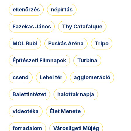
ellenőrzés
népirtás
Fazekas János
Thy Catafalque
MOL Bubi
Puskás Aréna
Tripo
Építészeti Filmnapok
Turbina
csend
Lehel tér
agglomeráció
Balettintézet
halottak napja
videotéka
Élet Menete
forradalom
Városligeti Műjég