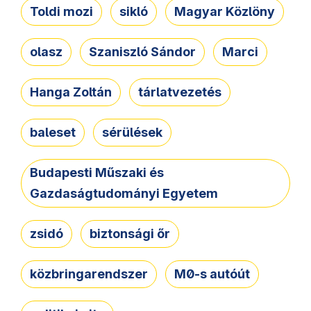
Toldi mozi
sikló
Magyar Közlöny
olasz
Szaniszló Sándor
Marci
Hanga Zoltán
tárlatvezetés
baleset
sérülések
Budapesti Műszaki és
Gazdaságtudományi Egyetem
zsidó
biztonsági őr
közbringarendszer
M0-s autóút