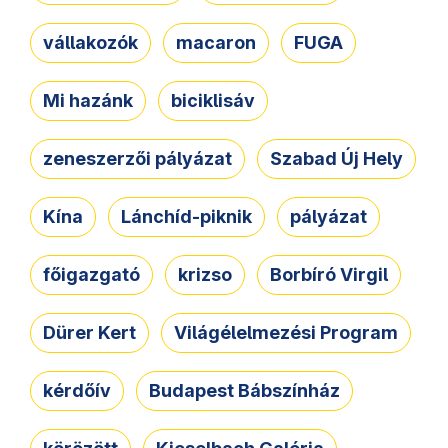
vállakozók
macaron
FUGA
Mi hazánk
biciklisáv
zeneszerzői pályázat
Szabad Új Hely
Kína
Lánchíd-piknik
pályázat
főigazgató
krizso
Borbíró Virgil
Dürer Kert
Világélelmezési Program
kérdőív
Budapest Bábszínház