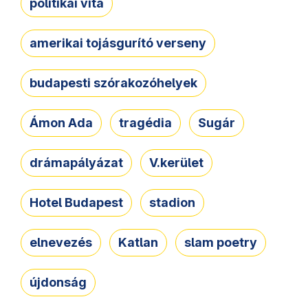
politikai vita
amerikai tojásgurító verseny
budapesti szórakozóhelyek
Ámon Ada
tragédia
Sugár
drámapályázat
V.kerület
Hotel Budapest
stadion
elnevezés
Katlan
slam poetry
újdonság