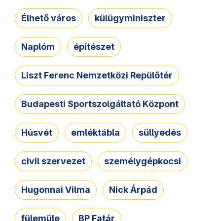
Élhető város
külügyminiszter
Naplóm
építészet
Liszt Ferenc Nemzetközi Repülőtér
Budapesti Sportszolgáltató Központ
Húsvét
emléktábla
süllyedés
civil szervezet
személygépkocsi
Hugonnai Vilma
Nick Árpád
fülemüle
BP Fatár