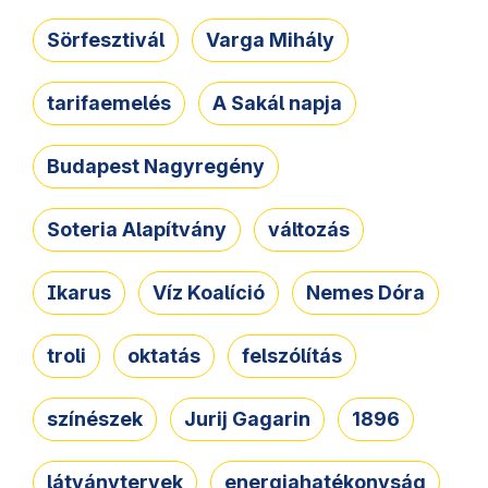
Sörfesztivál
Varga Mihály
tarifaemelés
A Sakál napja
Budapest Nagyregény
Soteria Alapítvány
változás
Ikarus
Víz Koalíció
Nemes Dóra
troli
oktatás
felszólítás
színészek
Jurij Gagarin
1896
látványtervek
energiahatékonyság