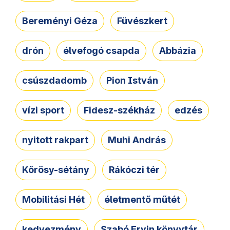
Bereményi Géza
Füvészkert
drón
élvefogó csapda
Abbázia
csúszdadomb
Pion István
vízi sport
Fidesz-székház
edzés
nyitott rakpart
Muhi András
Kőrösy-sétány
Rákóczi tér
Mobilitási Hét
életmentő műtét
kedvezmény
Szabó Ervin könyvtár