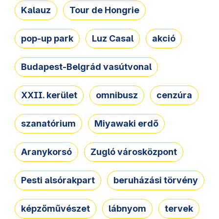
Kalauz
Tour de Hongrie
pop-up park
Luz Casal
akció
Budapest-Belgrád vasútvonal
XXII. kerület
omnibusz
cenzúra
szanatórium
Miyawaki erdő
Aranykorsó
Zugló városközpont
Pesti alsórakpart
beruházási törvény
képzőművészet
lábnyom
tervek