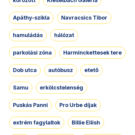
körözött
Kieselbach Galéria
Apáthy-szikla
Navracsics Tibor
hamuládás
hálózat
parkolási zóna
Harminckettesek tere
Dob utca
autóbusz
etető
Samu
erkölcstelenség
Puskás Panni
Pro Urbe díjak
extrém fagylaltok
Billie Eilish