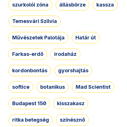
szurkolói zóna
állásbörze
kassza
Temesvári Szilvia
Művészetek Palotája
Határ út
Farkas-erdő
irodaház
kordonbontás
gyorshajtás
softice
botanikus
Mad Scientist
Budapest 150
kisszakasz
ritka betegség
színésznő