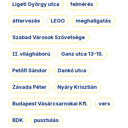
Ligeti György utca
felmérés
áttervezés
LEGO
meghallgatás
Szabad Városok Szövetsége
II. világháború
Ganz utca 13-15.
Petőfi Sándor
Dankó utca
Závada Péter
Nyáry Krisztián
Budapest Vásárcsarnokai Kft.
vers
BDK
pusztulás