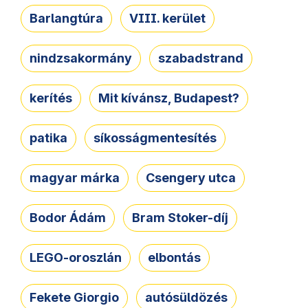
Barlangtúra
VIII. kerület
nindzsakormány
szabadstrand
kerítés
Mit kívánsz, Budapest?
patika
síkosságmentesítés
magyar márka
Csengery utca
Bodor Ádám
Bram Stoker-díj
LEGO-oroszlán
elbontás
Fekete Giorgio
autósüldözés