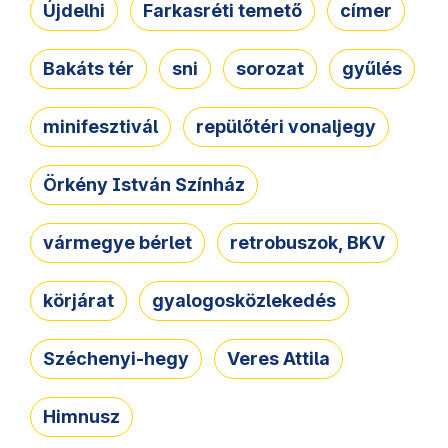
Újdelhi
Farkasréti temető
címer
Bakáts tér
sni
sorozat
gyűlés
minifesztivál
repülőtéri vonaljegy
Örkény István Színház
vármegye bérlet
retrobuszok, BKV
körjárat
gyalogosközlekedés
Széchenyi-hegy
Veres Attila
Himnusz