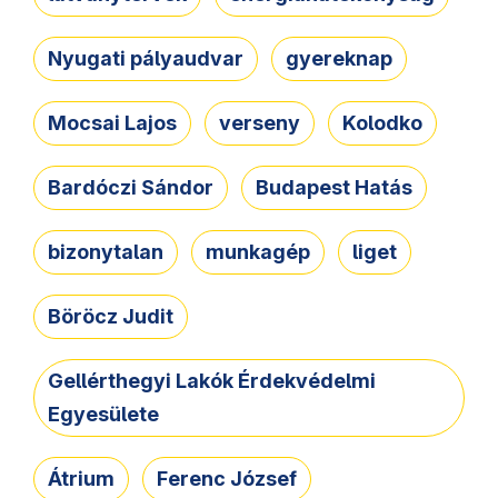
Nyugati pályaudvar
gyereknap
Mocsai Lajos
verseny
Kolodko
Bardóczi Sándor
Budapest Hatás
bizonytalan
munkagép
liget
Böröcz Judit
Gellérthegyi Lakók Érdekvédelmi
Egyesülete
Átrium
Ferenc József