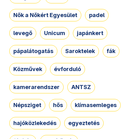
Nők a Nőkért Egyesület
padel
levegő
Unicum
japánkert
pápalátogatás
Saroktelek
fák
Közművek
évforduló
kamerarendszer
ANTSZ
Népsziget
hős
klímasemleges
hajóközlekedés
egyeztetés