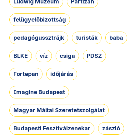
Ludwig Múzeum
Partizán
felügyelőbizottság
pedagógussztrájk
turisták
baba
BLKE
víz
csiga
PDSZ
Fortepan
időjárás
Imagine Budapest
Magyar Máltai Szeretetszolgálat
Budapesti Fesztiválzenekar
zászló