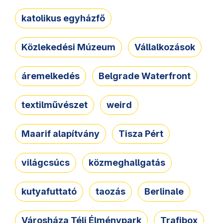
katolikus egyházfő
Közlekedési Múzeum
Vállalkozások
áremelkedés
Belgrade Waterfront
textilművészet
weird
Maarif alapítvány
Tisza Pért
világcsúcs
közmeghallgatás
kutyafuttató
taozás
Berlinale
Városháza Téli Élménypark
Trafibox