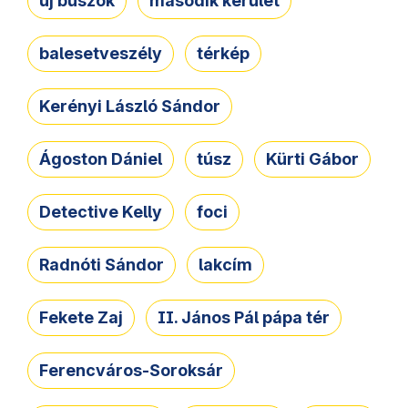
új buszok
második kerület
balesetveszély
térkép
Kerényi László Sándor
Ágoston Dániel
túsz
Kürti Gábor
Detective Kelly
foci
Radnóti Sándor
lakcím
Fekete Zaj
II. János Pál pápa tér
Ferencváros-Soroksár