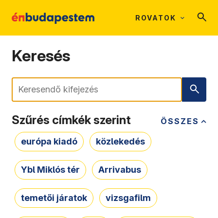
ROVATOK
Keresés
Keresés
Szűrés címkék szerint
ÖSSZES
európa kiadó
közlekedés
Ybl Miklós tér
Arrivabus
temetői járatok
vizsgafilm