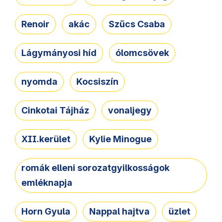
Renoir
akác
Szűcs Csaba
Lágymányosi híd
ólomcsövek
nyomda
Kocsiszín
Cinkotai Tájház
vonaljegy
XII.kerület
Kylie Minogue
romák elleni sorozatgyilkosságok
emléknapja
Horn Gyula
Nappal hajtva
üzlet