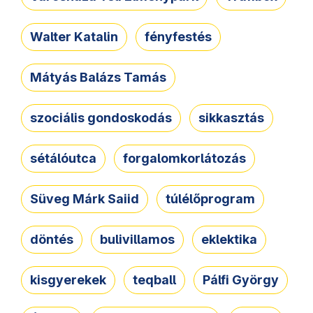
Walter Katalin
fényfestés
Mátyás Balázs Tamás
szociális gondoskodás
sikkasztás
sétálóutca
forgalomkorlátozás
Süveg Márk Saiid
túlélőprogram
döntés
bulivillamos
eklektika
kisgyerekek
teqball
Pálfi György