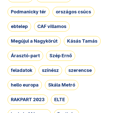
Podmanicky tér
országos csúcs
ebtelep
CAF villamos
Megújul a Nagykörút
Kásás Tamás
Árasztó-part
Szép Ernő
feladatok
színész
szerencse
hello europa
Skála Metró
RAKPART 2023
ELTE