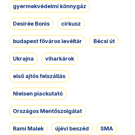
gyermekvédelmi könnygáz
Desirée Bonis
cirkusz
budapest főváros levéltár
Bécsi út
Ukrajna
viharkárok
első ajtós felszállás
Nielsen piackutató
Országos Mentőszolgálat
Rami Malek
újévi beszéd
SMA