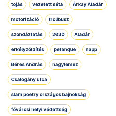
tojás
vezetett séta
Árkay Aladár
motorizáció
trolibusz
szondáztatás
2030
Aladár
erkélyzöldítés
petanque
napp
Béres András
nagylemez
Csalogány utca
slam poetry országos bajnokság
fővárosi helyi védettség