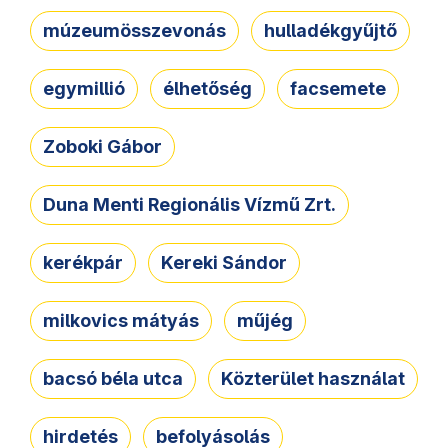
múzeumösszevonás
hulladékgyűjtő
egymillió
élhetőség
facsemete
Zoboki Gábor
Duna Menti Regionális Vízmű Zrt.
kerékpár
Kereki Sándor
milkovics mátyás
műjég
bacsó béla utca
Közterület használat
hirdetés
befolyásolás