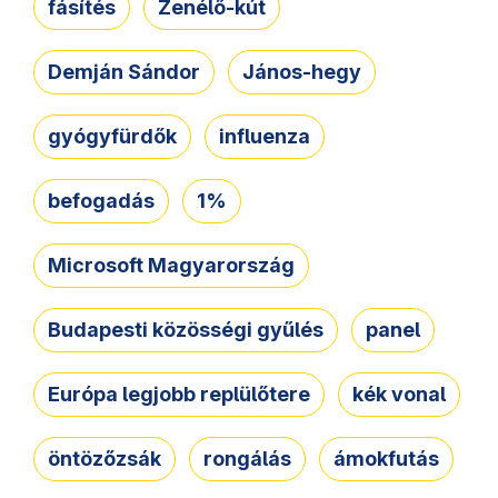
fásítés
Zenélő-kút
Demján Sándor
János-hegy
gyógyfürdők
influenza
befogadás
1%
Microsoft Magyarország
Budapesti közösségi gyűlés
panel
Európa legjobb replülőtere
kék vonal
öntözőzsák
rongálás
ámokfutás