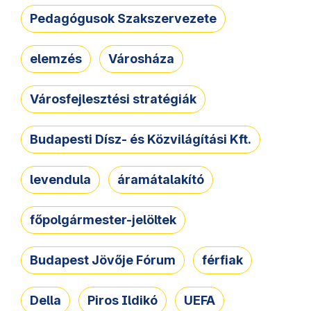
Pedagógusok Szakszervezete
elemzés
Városháza
Városfejlesztési stratégiák
Budapesti Dísz- és Közvilágítási Kft.
levendula
áramátalakító
főpolgármester-jelöltek
Budapest Jövője Fórum
férfiak
Della
Piros Ildikó
UEFA