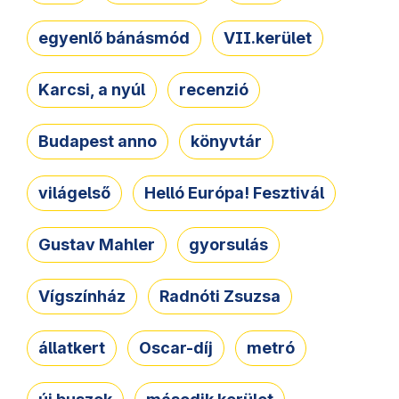
egyenlő bánásmód
VII.kerület
Karcsi, a nyúl
recenzió
Budapest anno
könyvtár
világelső
Helló Európa! Fesztivál
Gustav Mahler
gyorsulás
Vígszínház
Radnóti Zsuzsa
állatkert
Oscar-díj
metró