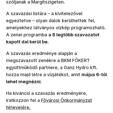
szóljanak a Margitszigeten.
A szavazási listára – a kivitelezővel
egyeztetve – olyan dalok kerülhettek fel,
amelyekhez látványos vízkép programozható.
A zenei programba
a 8 legtöbb szavazatot
kapott dal kerül be
.
A szavazás eredménye alapján a
megszavazott zenékre a BKM FŐKERT
együttműködő partnere, a Ganz Hydro kft.
hozza majd létre a vízjátékot, amit
május 6-tól
lehet megnézni.
Ha kíváncsi a szavazás eredményére,
(új ablakban nyílik meg)
iratkozzon fel a
Fővárosi Önkormányzat
hírlevelére.