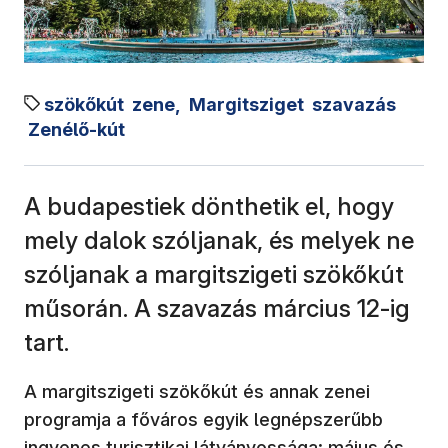
szökőkút
zene,
Margitsziget
szavazás
Zenélő-kút
A budapestiek dönthetik el, hogy
mely dalok szóljanak, és melyek ne
szóljanak a margitszigeti szökőkút
műsorán. A szavazás március 12-ig
tart.
A margitszigeti szökőkút és annak zenei
programja a főváros egyik legnépszerűbb
ingyenes turisztikai látványossága: május és