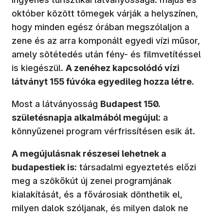
október között tömegek várják a helyszínen,
hogy minden egész órában megszólaljon a
zene és az arra komponált egyedi vízi műsor,
amely sötétedés után fény- és filmvetítéssel
is kiegészül.
A zenéhez kapcsolódó vízi
látványt 155 fúvóka egyedileg hozza létre.
Most a látványosság
Budapest 150.
születésnapja alkalmából megújul
: a
könnyűzenei program vérfrissítésen esik át.
A megújulásnak részesei lehetnek a
budapestiek is:
társadalmi egyeztetés előzi
meg a szökőkút új zenei programjának
kialakítását, és a fővárosiak dönthetik el,
milyen dalok szóljanak, és milyen dalok ne