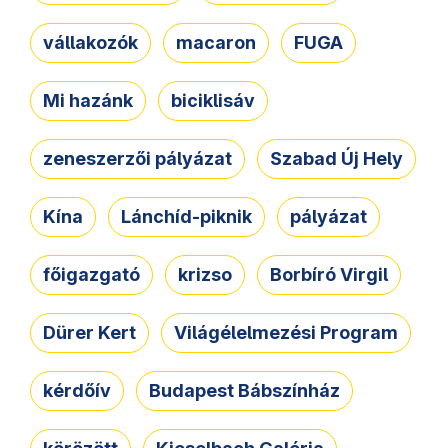
vállakozók
macaron
FUGA
Mi hazánk
biciklisáv
zeneszerzői pályázat
Szabad Új Hely
Kína
Lánchíd-piknik
pályázat
főigazgató
krizso
Borbíró Virgil
Dürer Kert
Világélelmezési Program
kérdőív
Budapest Bábszínház