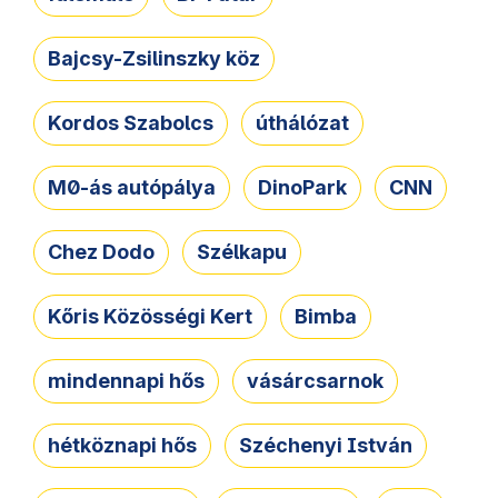
Bajcsy-Zsilinszky köz
Kordos Szabolcs
úthálózat
M0-ás autópálya
DinoPark
CNN
Chez Dodo
Szélkapu
Kőris Közösségi Kert
Bimba
mindennapi hős
vásárcsarnok
hétköznapi hős
Széchenyi István