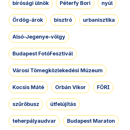
bírósági ülnök
Péterfy Bori
nyúl
Ördög-árok
bisztró
urbanisztika
Alsó-Jegenye-völgy
Budapest FotóFesztivál
Városi Tömegközlekedési Múzeum
Kocsis Máté
Orbán Vikor
FÖRI
szűrőbusz
útfelújítás
teherpályaudvar
Budapest Maraton