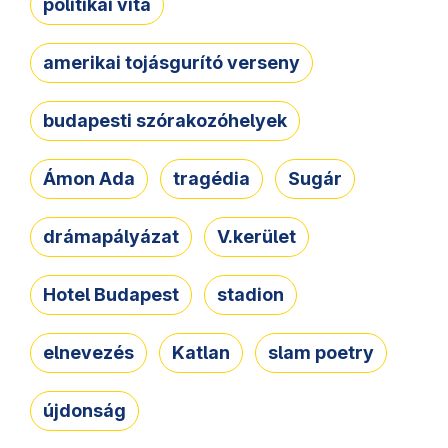
politikai vita
amerikai tojásgurító verseny
budapesti szórakozóhelyek
Ámon Ada
tragédia
Sugár
drámapályázat
V.kerület
Hotel Budapest
stadion
elnevezés
Katlan
slam poetry
újdonság