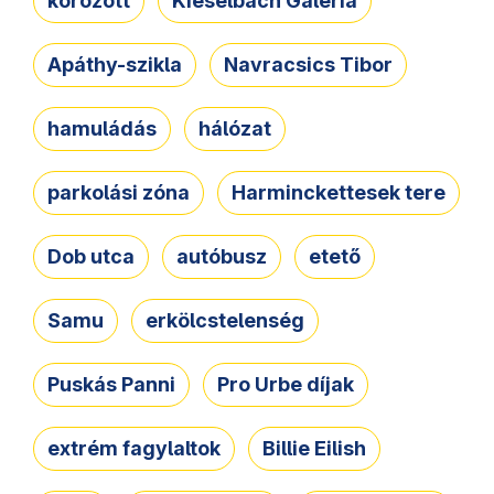
körözött
Kieselbach Galéria
Apáthy-szikla
Navracsics Tibor
hamuládás
hálózat
parkolási zóna
Harminckettesek tere
Dob utca
autóbusz
etető
Samu
erkölcstelenség
Puskás Panni
Pro Urbe díjak
extrém fagylaltok
Billie Eilish