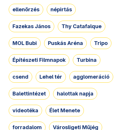
ellenőrzés
népirtás
Fazekas János
Thy Catafalque
MOL Bubi
Puskás Aréna
Tripo
Építészeti Filmnapok
Turbina
csend
Lehel tér
agglomeráció
Balettintézet
halottak napja
videotéka
Élet Menete
forradalom
Városligeti Műjég