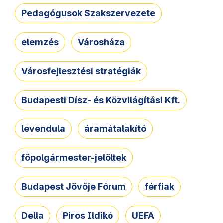
Pedagógusok Szakszervezete
elemzés
Városháza
Városfejlesztési stratégiák
Budapesti Dísz- és Közvilágítási Kft.
levendula
áramátalakító
főpolgármester-jelöltek
Budapest Jövője Fórum
férfiak
Della
Piros Ildikó
UEFA