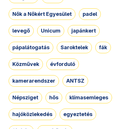
Nők a Nőkért Egyesület
padel
levegő
Unicum
japánkert
pápalátogatás
Saroktelek
fák
Közművek
évforduló
kamerarendszer
ANTSZ
Népsziget
hős
klímasemleges
hajóközlekedés
egyeztetés