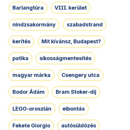
Barlangtúra
VIII. kerület
nindzsakormány
szabadstrand
kerítés
Mit kívánsz, Budapest?
patika
síkosságmentesítés
magyar márka
Csengery utca
Bodor Ádám
Bram Stoker-díj
LEGO-oroszlán
elbontás
Fekete Giorgio
autósüldözés