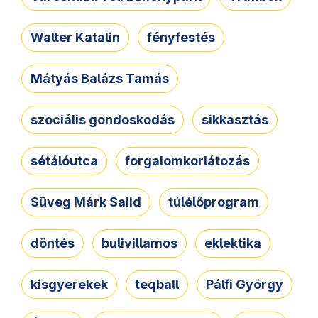
Walter Katalin
fényfestés
Mátyás Balázs Tamás
szociális gondoskodás
sikkasztás
sétálóutca
forgalomkorlátozás
Süveg Márk Saiid
túlélőprogram
döntés
bulivillamos
eklektika
kisgyerekek
teqball
Pálfi György