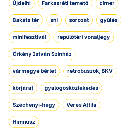
Újdelhi
Farkasréti temető
címer
Bakáts tér
sni
sorozat
gyűlés
minifesztivál
repülőtéri vonaljegy
Örkény István Színház
vármegye bérlet
retrobuszok, BKV
körjárat
gyalogosközlekedés
Széchenyi-hegy
Veres Attila
Himnusz