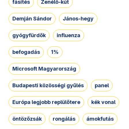
fásítés
Zenélő-kút
Demján Sándor
János-hegy
gyógyfürdők
influenza
befogadás
1%
Microsoft Magyarország
Budapesti közösségi gyűlés
panel
Európa legjobb replülőtere
kék vonal
öntözőzsák
rongálás
ámokfutás