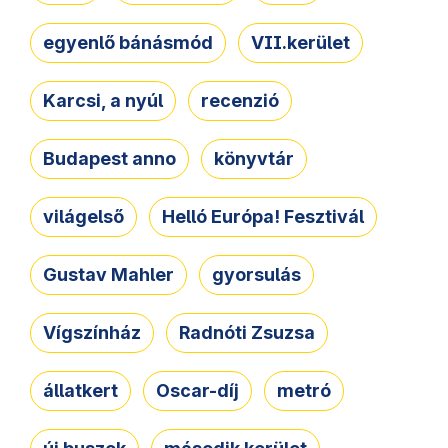
egyenlő bánásmód
VII.kerület
Karcsi, a nyúl
recenzió
Budapest anno
könyvtár
világelső
Helló Európa! Fesztivál
Gustav Mahler
gyorsulás
Vígszínház
Radnóti Zsuzsa
állatkert
Oscar-díj
metró