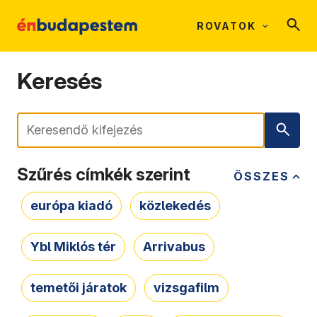
ROVATOK
Keresés
Keresés
Szűrés címkék szerint
ÖSSZES
európa kiadó
közlekedés
Ybl Miklós tér
Arrivabus
temetői járatok
vizsgafilm