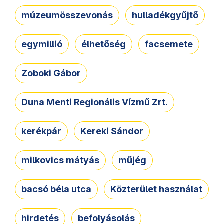
múzeumösszevonás
hulladékgyűjtő
egymillió
élhetőség
facsemete
Zoboki Gábor
Duna Menti Regionális Vízmű Zrt.
kerékpár
Kereki Sándor
milkovics mátyás
műjég
bacsó béla utca
Közterület használat
hirdetés
befolyásolás