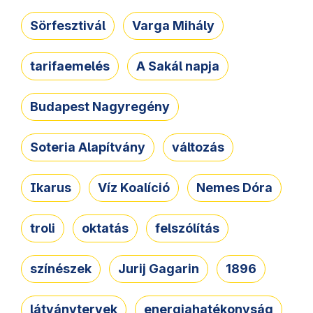
Sörfesztivál
Varga Mihály
tarifaemelés
A Sakál napja
Budapest Nagyregény
Soteria Alapítvány
változás
Ikarus
Víz Koalíció
Nemes Dóra
troli
oktatás
felszólítás
színészek
Jurij Gagarin
1896
látványtervek
energiahatékonyság