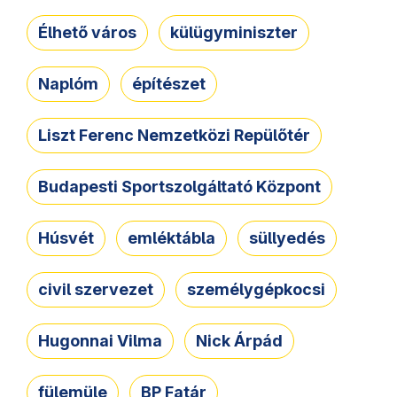
Élhető város
külügyminiszter
Naplóm
építészet
Liszt Ferenc Nemzetközi Repülőtér
Budapesti Sportszolgáltató Központ
Húsvét
emléktábla
süllyedés
civil szervezet
személygépkocsi
Hugonnai Vilma
Nick Árpád
fülemüle
BP Fatár