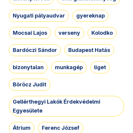
Nyugati pályaudvar
gyereknap
Mocsai Lajos
verseny
Kolodko
Bardóczi Sándor
Budapest Hatás
bizonytalan
munkagép
liget
Böröcz Judit
Gellérthegyi Lakók Érdekvédelmi
Egyesülete
Átrium
Ferenc József