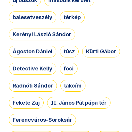
új buszok
második kerület
balesetveszély
térkép
Kerényi László Sándor
Ágoston Dániel
túsz
Kürti Gábor
Detective Kelly
foci
Radnóti Sándor
lakcím
Fekete Zaj
II. János Pál pápa tér
Ferencváros-Soroksár