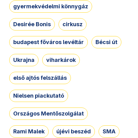
gyermekvédelmi könnygáz
Desirée Bonis
cirkusz
budapest főváros levéltár
Bécsi út
Ukrajna
viharkárok
első ajtós felszállás
Nielsen piackutató
Országos Mentőszolgálat
Rami Malek
újévi beszéd
SMA