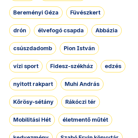
Bereményi Géza
Füvészkert
drón
élvefogó csapda
Abbázia
csúszdadomb
Pion István
vízi sport
Fidesz-székház
edzés
nyitott rakpart
Muhi András
Kőrösy-sétány
Rákóczi tér
Mobilitási Hét
életmentő műtét
kedvezmény
Szabó Ervin könyvtár