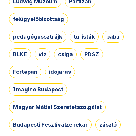
Ludwig Múzeum
Partizán
felügyelőbizottság
pedagógussztrájk
turisták
baba
BLKE
víz
csiga
PDSZ
Fortepan
időjárás
Imagine Budapest
Magyar Máltai Szeretetszolgálat
Budapesti Fesztiválzenekar
zászló