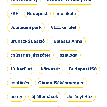
FKF
Budapest
multikulti
Jubileumi park
VIII.kerület
Brunszkó László
Balassa Anna
csúszdás játszótér
szálloda
13. kerület
körvasút
Budapest150
csőtörés
Óbuda-Békásmegyer
ponty
új állomások
Jurányi Ház