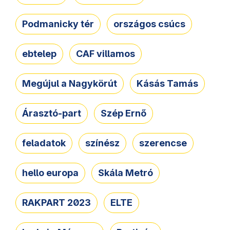
Podmanicky tér
országos csúcs
ebtelep
CAF villamos
Megújul a Nagykörút
Kásás Tamás
Árasztó-part
Szép Ernő
feladatok
színész
szerencse
hello europa
Skála Metró
RAKPART 2023
ELTE