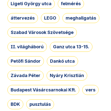
Ligeti György utca
felmérés
áttervezés
LEGO
meghallgatás
Szabad Városok Szövetsége
II. világháború
Ganz utca 13-15.
Petőfi Sándor
Dankó utca
Závada Péter
Nyáry Krisztián
Budapest Vásárcsarnokai Kft.
vers
BDK
pusztulás