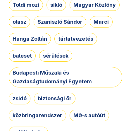
Toldi mozi
sikló
Magyar Közlöny
olasz
Szaniszló Sándor
Marci
Hanga Zoltán
tárlatvezetés
baleset
sérülések
Budapesti Műszaki és
Gazdaságtudományi Egyetem
zsidó
biztonsági őr
közbringarendszer
M0-s autóút