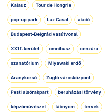
Kalauz
Tour de Hongrie
pop-up park
Luz Casal
akció
Budapest-Belgrád vasútvonal
XXII. kerület
omnibusz
cenzúra
szanatórium
Miyawaki erdő
Aranykorsó
Zugló városközpont
Pesti alsórakpart
beruházási törvény
képzőművészet
lábnyom
tervek