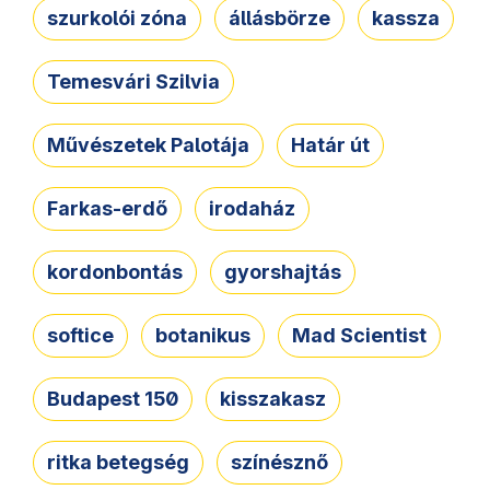
szurkolói zóna
állásbörze
kassza
Temesvári Szilvia
Művészetek Palotája
Határ út
Farkas-erdő
irodaház
kordonbontás
gyorshajtás
softice
botanikus
Mad Scientist
Budapest 150
kisszakasz
ritka betegség
színésznő