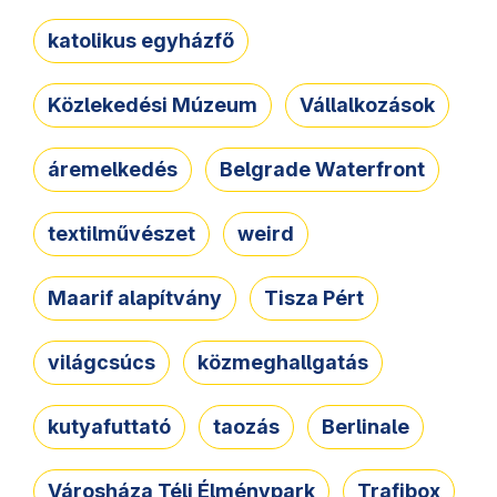
katolikus egyházfő
Közlekedési Múzeum
Vállalkozások
áremelkedés
Belgrade Waterfront
textilművészet
weird
Maarif alapítvány
Tisza Pért
világcsúcs
közmeghallgatás
kutyafuttató
taozás
Berlinale
Városháza Téli Élménypark
Trafibox