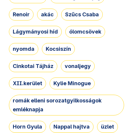
Renoir
akác
Szűcs Csaba
Lágymányosi híd
ólomcsövek
nyomda
Kocsiszín
Cinkotai Tájház
vonaljegy
XII.kerület
Kylie Minogue
romák elleni sorozatgyilkosságok
emléknapja
Horn Gyula
Nappal hajtva
üzlet