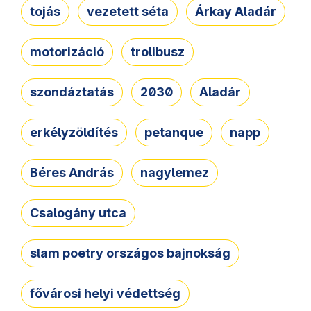
tojás
vezetett séta
Árkay Aladár
motorizáció
trolibusz
szondáztatás
2030
Aladár
erkélyzöldítés
petanque
napp
Béres András
nagylemez
Csalogány utca
slam poetry országos bajnokság
fővárosi helyi védettség