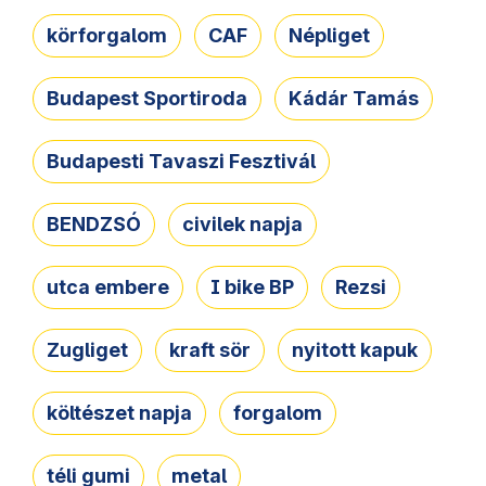
körforgalom
CAF
Népliget
Budapest Sportiroda
Kádár Tamás
Budapesti Tavaszi Fesztivál
BENDZSÓ
civilek napja
utca embere
I bike BP
Rezsi
Zugliget
kraft sör
nyitott kapuk
költészet napja
forgalom
téli gumi
metal