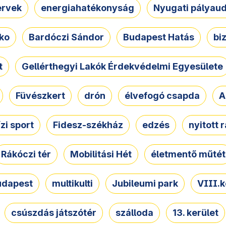
ervek
energiahatékonyság
Nyugati pályau
ko
Bardóczi Sándor
Budapest Hatás
bi
t
Gellérthegyi Lakók Érdekvédelmi Egyesülete
Füvészkert
drón
élvefogó csapda
A
ízi sport
Fidesz-székház
edzés
nyitott 
Rákóczi tér
Mobilitási Hét
életmentő műtét
udapest
multikulti
Jubileumi park
VIII.k
csúszdás játszótér
szálloda
13. kerület