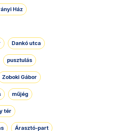
rányi Ház
r
Dankó utca
pusztulás
Zoboki Gábor
s
műjég
 tér
ás
Árasztó-part