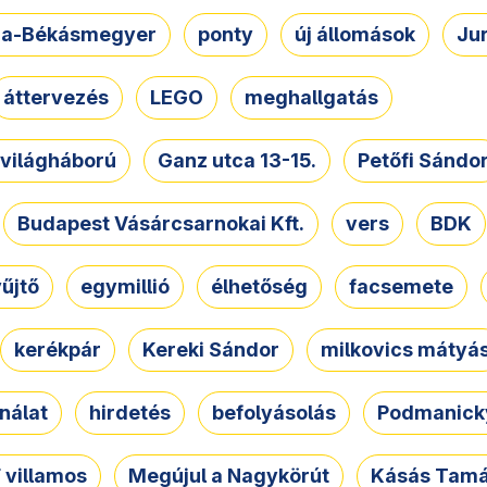
a-Békásmegyer
ponty
új állomások
Ju
áttervezés
LEGO
meghallgatás
. világháború
Ganz utca 13-15.
Petőfi Sándo
Budapest Vásárcsarnokai Kft.
vers
BDK
űjtő
egymillió
élhetőség
facsemete
kerékpár
Kereki Sándor
milkovics mátyá
nálat
hirdetés
befolyásolás
Podmanicky
 villamos
Megújul a Nagykörút
Kásás Tam