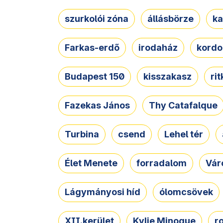
szurkolói zóna
állásbörze
ka
Farkas-erdő
irodaház
kordo
Budapest 150
kisszakasz
ri
Fazekas János
Thy Catafalque
Turbina
csend
Lehel tér
Élet Menete
forradalom
Vár
Lágymányosi híd
ólomcsövek
XII.kerület
Kylie Minogue
r