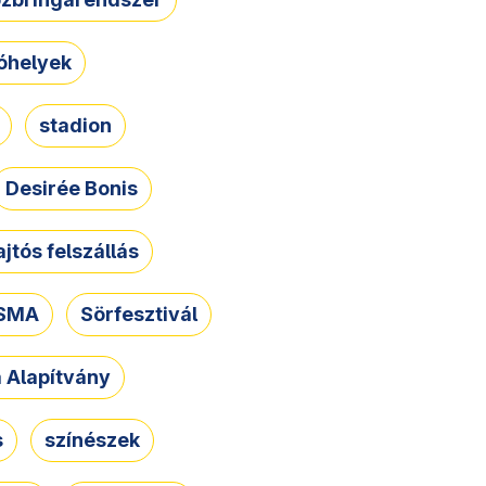
óhelyek
stadion
Desirée Bonis
ajtós felszállás
SMA
Sörfesztivál
a Alapítvány
s
színészek