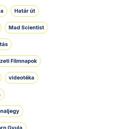
ja
Határ út
Mad Scientist
tás
zeti Filmnapok
videotéka
a
naljegy
rn Gyula