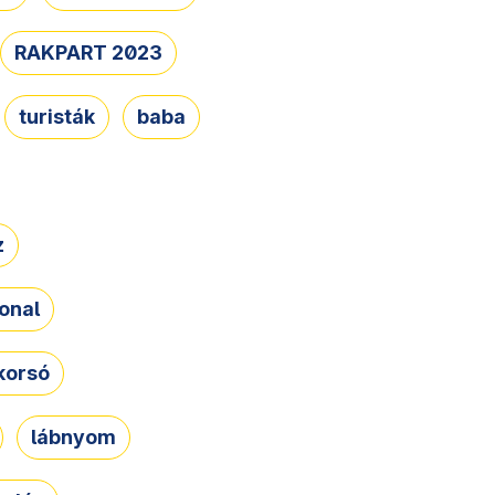
RAKPART 2023
turisták
baba
z
onal
korsó
lábnyom