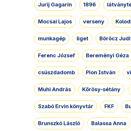
Jurij Gagarin
1896
látványt
Mocsai Lajos
verseny
Kolod
munkagép
liget
Böröcz Judi
Ferenc József
Bereményi Géza
csúszdadomb
Pion István
v
Muhi András
Kőrösy-sétány
Szabó Ervin könyvtár
FKF
B
Brunszkó László
Balassa Anna