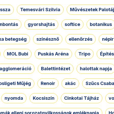
ssza
Temesvári Szilvia
Művészetek Palotá
nbontás
gyorshajtás
softice
botanikus
tka betegség
színésznő
ellenőrzés
népir
MOL Bubi
Puskás Aréna
Tripo
Építés
agglomeráció
Balettintézet
halottak napja
osligeti Műjég
Renoir
akác
Szűcs Csab
nyomda
Kocsiszín
Cinkotai Tájház
vo
omák elleni sorozatgyilkosságok emléknapja
Ho