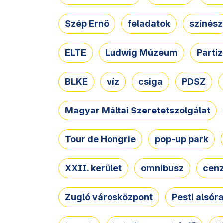
Szép Ernő
feladatok
színész
ELTE
Ludwig Múzeum
Parti
BLKE
víz
csiga
PDSZ
Magyar Máltai Szeretetszolgálat
Tour de Hongrie
pop-up park
XXII. kerület
omnibusz
cen
Zugló városközpont
Pesti alsór