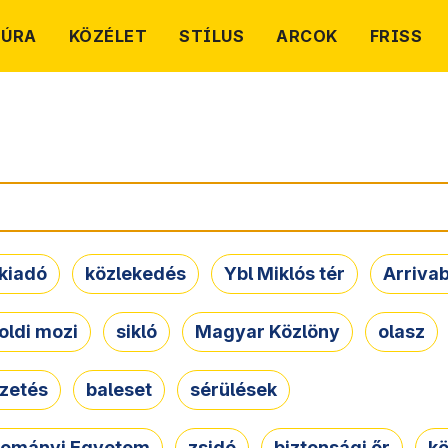
TÚRA
KÖZÉLET
STÍLUS
ARCOK
FRISS
kiadó
közlekedés
Ybl Miklós tér
Arriva
oldi mozi
sikló
Magyar Közlöny
olasz
ezetés
baleset
sérülések
dományi Egyetem
zsidó
biztonsági őr
kö