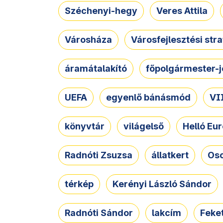
Széchenyi-hegy
Veres Attila
Városháza
Városfejlesztési str
áramátalakító
főpolgármester-j
UEFA
egyenlő bánásmód
VII
könyvtár
világelső
Helló Eur
Radnóti Zsuzsa
állatkert
Osc
térkép
Kerényi László Sándor
Radnóti Sándor
lakcím
Feket