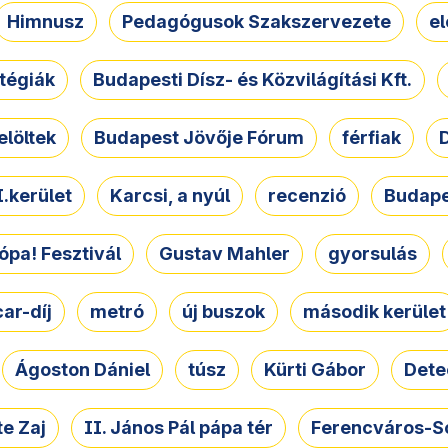
Himnusz
Pedagógusok Szakszervezete
e
atégiák
Budapesti Dísz- és Közvilágítási Kft.
elöltek
Budapest Jövője Fórum
férfiak
D
.kerület
Karcsi, a nyúl
recenzió
Budape
ópa! Fesztivál
Gustav Mahler
gyorsulás
ar-díj
metró
új buszok
második kerület
Ágoston Dániel
túsz
Kürti Gábor
Dete
e Zaj
II. János Pál pápa tér
Ferencváros-S