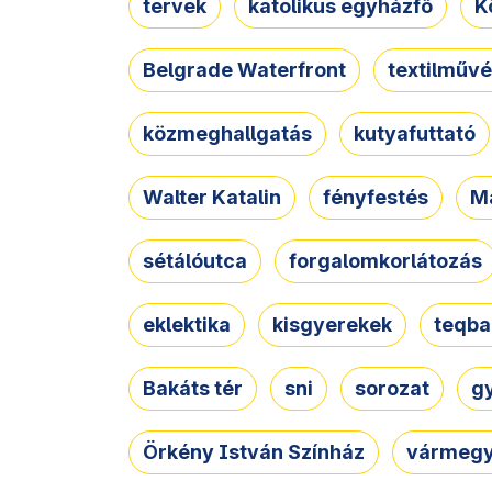
tervek
katolikus egyházfő
K
Belgrade Waterfront
textilművé
közmeghallgatás
kutyafuttató
Walter Katalin
fényfestés
M
sétálóutca
forgalomkorlátozás
eklektika
kisgyerekek
teqba
Bakáts tér
sni
sorozat
g
Örkény István Színház
vármegy