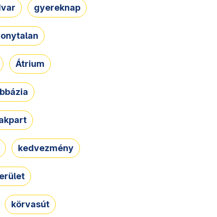
dvar
gyereknap
zonytalan
Átrium
bbázia
rakpart
kedvezmény
erület
körvasút