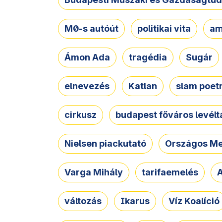
M0-s autóút
politikai vita
am
Ámon Ada
tragédia
Sugár
elnevezés
Katlan
slam poet
cirkusz
budapest főváros levélt
Nielsen piackutató
Országos Me
Varga Mihály
tarifaemelés
A
változás
Ikarus
Víz Koalíció