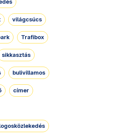
edés
t
világcsúcs
park
Trafibox
sikkasztás
s
bulivillamos
ő
címer
logosközlekedés