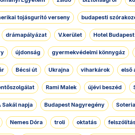
erikai tojásgurító verseny
budapesti szórakoz
drámapályázat
V.kerület
Hotel Budapest
ry
újdonság
gyermekvédelmi könnygáz
ár
Bécsi út
Ukrajna
viharkárok
első 
ntőszolgálat
Rami Malek
újévi beszéd
 Sakál napja
Budapest Nagyregény
Soteri
Nemes Dóra
troli
oktatás
felszólítá