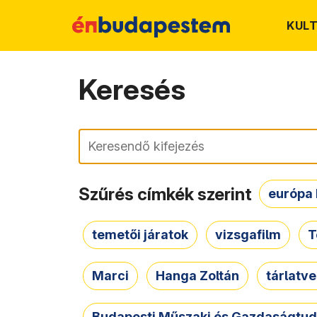
KUL
Keresés
Keresés
Szűrés címkék szerint
európa 
temetői járatok
vizsgafilm
T
Marci
Hanga Zoltán
tárlatv
Budapesti Műszaki és Gazdaságtu