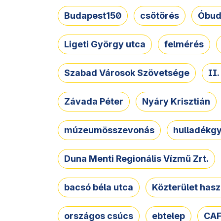
Budapest150
csőtörés
Óbud
Ligeti György utca
felmérés
Szabad Városok Szövetsége
II
Závada Péter
Nyáry Krisztián
múzeumösszevonás
hulladékgy
Duna Menti Regionális Vízmű Zrt.
bacsó béla utca
Közterület hasz
országos csúcs
ebtelep
CAF