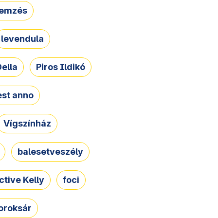
lemzés
levendula
ella
Piros Ildikó
st anno
Vígszínház
balesetveszély
ctive Kelly
foci
oroksár