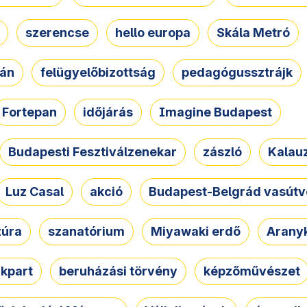
szerencse
hello europa
Skála Metró
zán
felügyelőbizottság
pedagógussztrájk
Fortepan
időjárás
Imagine Budapest
Budapesti Fesztiválzenekar
zászló
Kalau
Luz Casal
akció
Budapest-Belgrád vasútv
zúra
szanatórium
Miyawaki erdő
Arany
akpart
beruházási törvény
képzőművészet