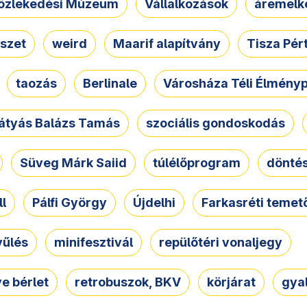
özlekedési Múzeum
Vállalkozások
áremelk
szet
weird
Maarif alapítvány
Tisza Pér
taozás
Berlinale
Városháza Téli Élmény
átyás Balázs Tamás
szociális gondoskodás
Süveg Márk Saiid
túlélőprogram
dönté
ll
Pálfi György
Újdelhi
Farkasréti temet
yűlés
minifesztivál
repülőtéri vonaljegy
e bérlet
retrobuszok, BKV
körjárat
gya