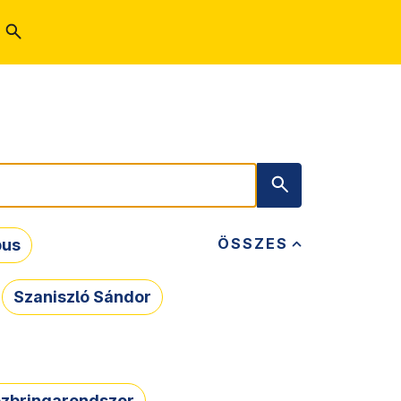
ÖSSZES
bus
Szaniszló Sándor
zbringarendszer