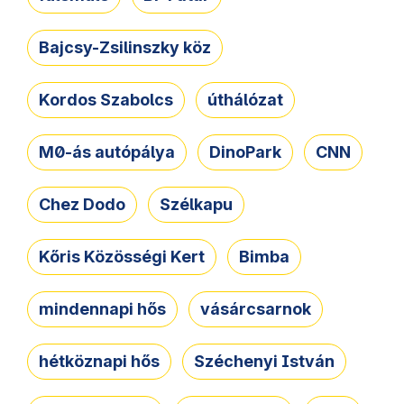
Bajcsy-Zsilinszky köz
Kordos Szabolcs
úthálózat
M0-ás autópálya
DinoPark
CNN
Chez Dodo
Szélkapu
Kőris Közösségi Kert
Bimba
mindennapi hős
vásárcsarnok
hétköznapi hős
Széchenyi István