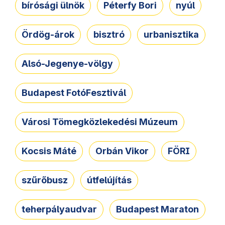
bírósági ülnök
Péterfy Bori
nyúl
Ördög-árok
bisztró
urbanisztika
Alsó-Jegenye-völgy
Budapest FotóFesztivál
Városi Tömegközlekedési Múzeum
Kocsis Máté
Orbán Vikor
FÖRI
szűrőbusz
útfelújítás
teherpályaudvar
Budapest Maraton