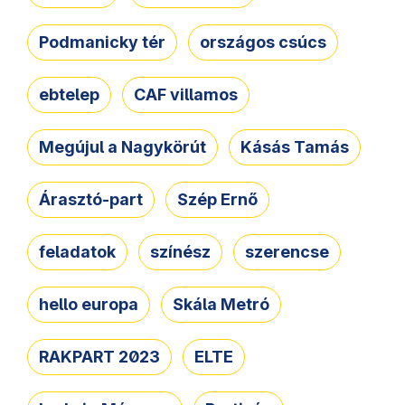
Podmanicky tér
országos csúcs
ebtelep
CAF villamos
Megújul a Nagykörút
Kásás Tamás
Árasztó-part
Szép Ernő
feladatok
színész
szerencse
hello europa
Skála Metró
RAKPART 2023
ELTE