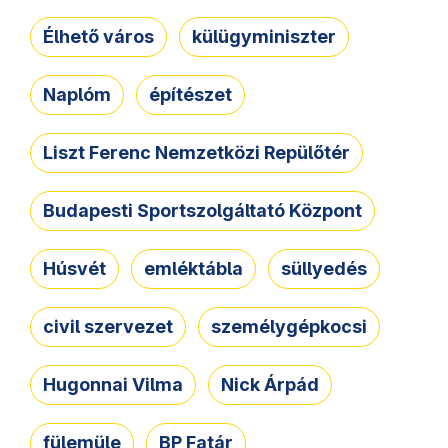
Élhető város
külügyminiszter
Naplóm
építészet
Liszt Ferenc Nemzetközi Repülőtér
Budapesti Sportszolgáltató Központ
Húsvét
emléktábla
süllyedés
civil szervezet
személygépkocsi
Hugonnai Vilma
Nick Árpád
fülemüle
BP Fatár