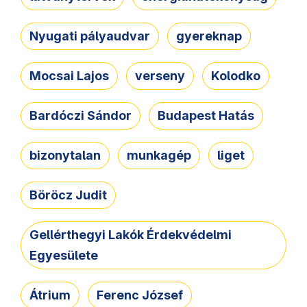
Nyugati pályaudvar
gyereknap
Mocsai Lajos
verseny
Kolodko
Bardóczi Sándor
Budapest Hatás
bizonytalan
munkagép
liget
Böröcz Judit
Gellérthegyi Lakók Érdekvédelmi
Egyesülete
Átrium
Ferenc József