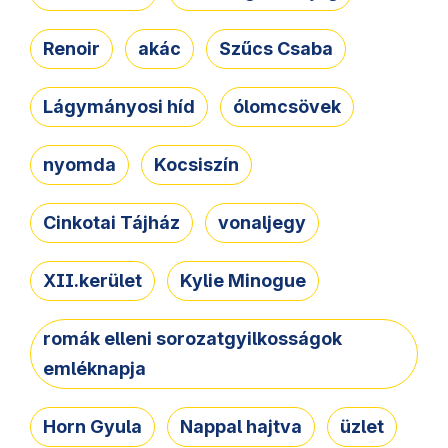
Renoir
akác
Szűcs Csaba
Lágymányosi híd
ólomcsövek
nyomda
Kocsiszín
Cinkotai Tájház
vonaljegy
XII.kerület
Kylie Minogue
romák elleni sorozatgyilkosságok
emléknapja
Horn Gyula
Nappal hajtva
üzlet