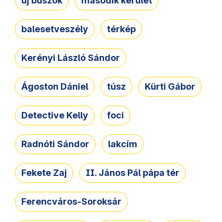
új buszok
második kerület
balesetveszély
térkép
Kerényi László Sándor
Ágoston Dániel
túsz
Kürti Gábor
Detective Kelly
foci
Radnóti Sándor
lakcím
Fekete Zaj
II. János Pál pápa tér
Ferencváros-Soroksár