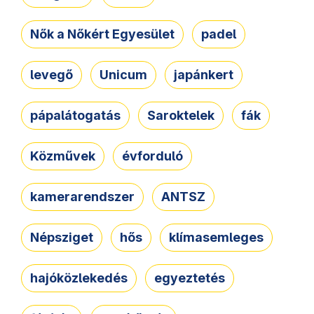
Nők a Nőkért Egyesület
padel
levegő
Unicum
japánkert
pápalátogatás
Saroktelek
fák
Közművek
évforduló
kamerarendszer
ANTSZ
Népsziget
hős
klímasemleges
hajóközlekedés
egyeztetés