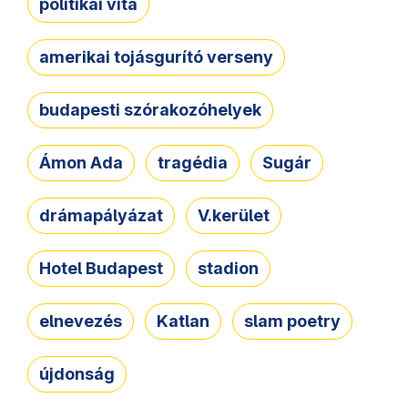
politikai vita
amerikai tojásgurító verseny
budapesti szórakozóhelyek
Ámon Ada
tragédia
Sugár
drámapályázat
V.kerület
Hotel Budapest
stadion
elnevezés
Katlan
slam poetry
újdonság