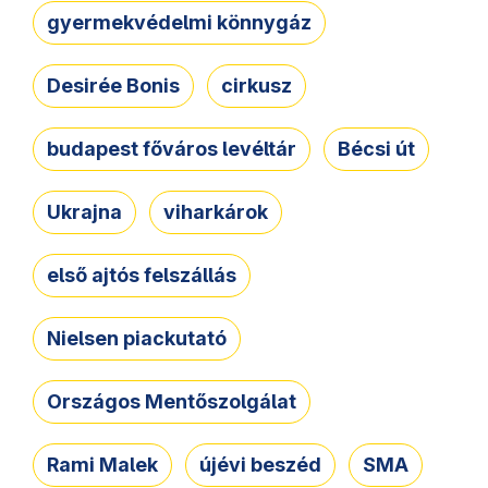
gyermekvédelmi könnygáz
Desirée Bonis
cirkusz
budapest főváros levéltár
Bécsi út
Ukrajna
viharkárok
első ajtós felszállás
Nielsen piackutató
Országos Mentőszolgálat
Rami Malek
újévi beszéd
SMA