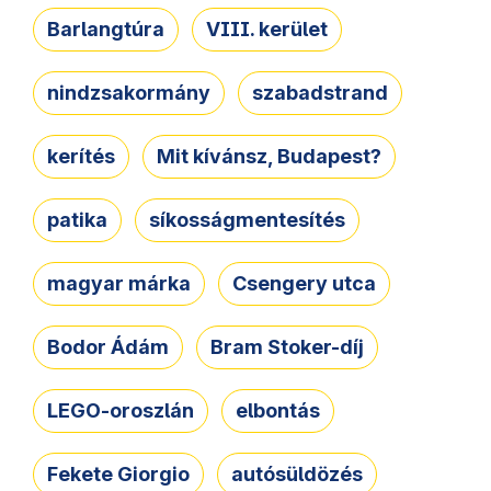
Barlangtúra
VIII. kerület
nindzsakormány
szabadstrand
kerítés
Mit kívánsz, Budapest?
patika
síkosságmentesítés
magyar márka
Csengery utca
Bodor Ádám
Bram Stoker-díj
LEGO-oroszlán
elbontás
Fekete Giorgio
autósüldözés