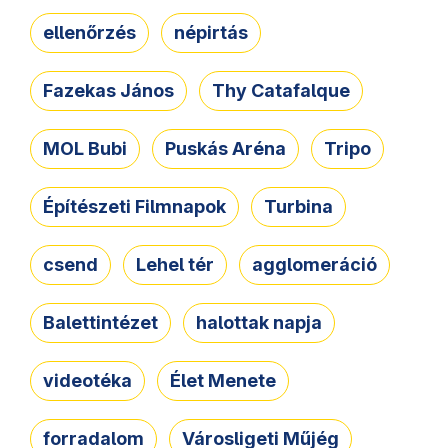
ellenőrzés
népirtás
Fazekas János
Thy Catafalque
MOL Bubi
Puskás Aréna
Tripo
Építészeti Filmnapok
Turbina
csend
Lehel tér
agglomeráció
Balettintézet
halottak napja
videotéka
Élet Menete
forradalom
Városligeti Műjég