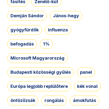
fásítés
Zenélő-kút
Demján Sándor
János-hegy
gyógyfürdők
influenza
befogadás
1%
Microsoft Magyarország
Budapesti közösségi gyűlés
panel
Európa legjobb replülőtere
kék vonal
öntözőzsák
rongálás
ámokfutás