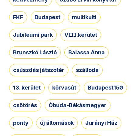
FKF
Budapest
multikulti
Jubileumi park
VIII.kerület
Brunszkó László
Balassa Anna
csúszdás játszótér
szálloda
13. kerület
körvasút
Budapest150
csőtörés
Óbuda-Békásmegyer
ponty
új állomások
Jurányi Ház