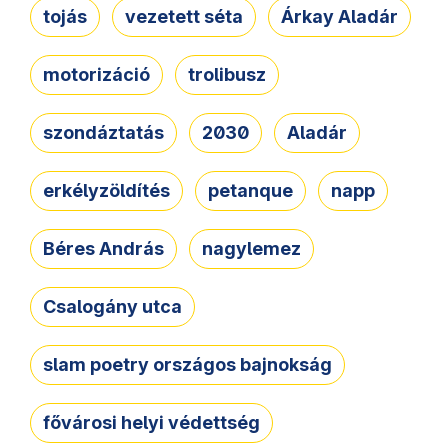
tojás
vezetett séta
Árkay Aladár
motorizáció
trolibusz
szondáztatás
2030
Aladár
erkélyzöldítés
petanque
napp
Béres András
nagylemez
Csalogány utca
slam poetry országos bajnokság
fővárosi helyi védettség