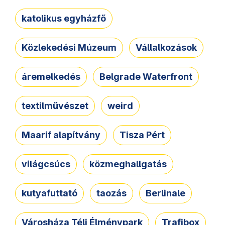
katolikus egyházfő
Közlekedési Múzeum
Vállalkozások
áremelkedés
Belgrade Waterfront
textilművészet
weird
Maarif alapítvány
Tisza Pért
világcsúcs
közmeghallgatás
kutyafuttató
taozás
Berlinale
Városháza Téli Élménypark
Trafibox