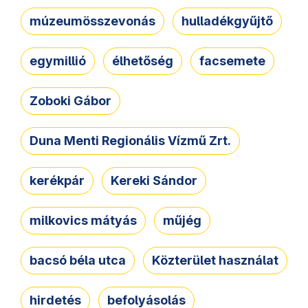
múzeumösszevonás
hulladékgyűjtő
egymillió
élhetőség
facsemete
Zoboki Gábor
Duna Menti Regionális Vízmű Zrt.
kerékpár
Kereki Sándor
milkovics mátyás
műjég
bacsó béla utca
Közterület használat
hirdetés
befolyásolás