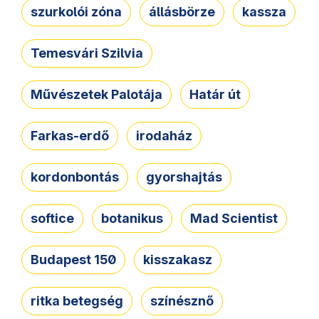
szurkolói zóna
állásbörze
kassza
Temesvári Szilvia
Művészetek Palotája
Határ út
Farkas-erdő
irodaház
kordonbontás
gyorshajtás
softice
botanikus
Mad Scientist
Budapest 150
kisszakasz
ritka betegség
színésznő