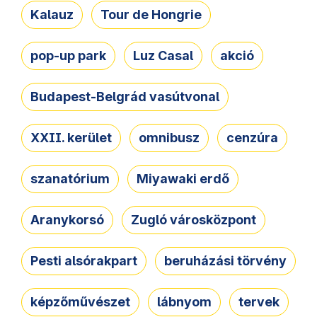
Kalauz
Tour de Hongrie
pop-up park
Luz Casal
akció
Budapest-Belgrád vasútvonal
XXII. kerület
omnibusz
cenzúra
szanatórium
Miyawaki erdő
Aranykorsó
Zugló városközpont
Pesti alsórakpart
beruházási törvény
képzőművészet
lábnyom
tervek