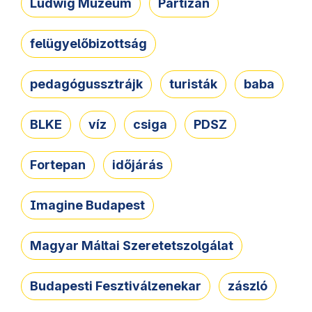
Ludwig Múzeum
Partizán
felügyelőbizottság
pedagógussztrájk
turisták
baba
BLKE
víz
csiga
PDSZ
Fortepan
időjárás
Imagine Budapest
Magyar Máltai Szeretetszolgálat
Budapesti Fesztiválzenekar
zászló