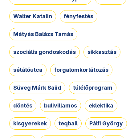
Walter Katalin
fényfestés
Mátyás Balázs Tamás
szociális gondoskodás
sikkasztás
sétálóutca
forgalomkorlátozás
Süveg Márk Saiid
túlélőprogram
döntés
bulivillamos
eklektika
kisgyerekek
teqball
Pálfi György