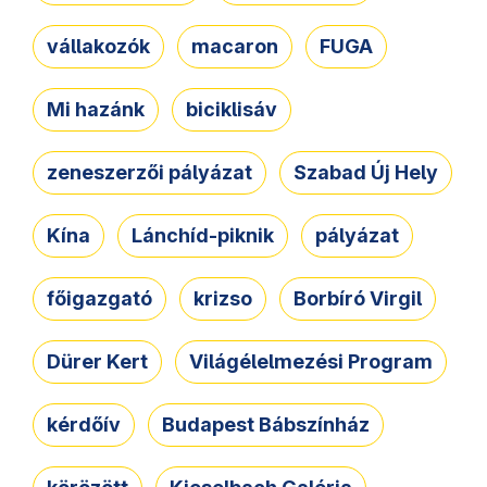
vállakozók
macaron
FUGA
Mi hazánk
biciklisáv
zeneszerzői pályázat
Szabad Új Hely
Kína
Lánchíd-piknik
pályázat
főigazgató
krizso
Borbíró Virgil
Dürer Kert
Világélelmezési Program
kérdőív
Budapest Bábszínház