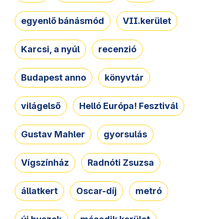
egyenlő bánásmód
VII.kerület
Karcsi, a nyúl
recenzió
Budapest anno
könyvtár
világelső
Helló Európa! Fesztivál
Gustav Mahler
gyorsulás
Vígszínház
Radnóti Zsuzsa
állatkert
Oscar-díj
metró