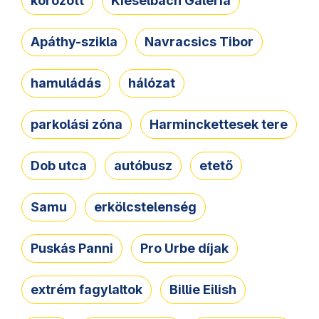
körözött
Kieselbach Galéria
Apáthy-szikla
Navracsics Tibor
hamuládás
hálózat
parkolási zóna
Harminckettesek tere
Dob utca
autóbusz
etető
Samu
erkölcstelenség
Puskás Panni
Pro Urbe díjak
extrém fagylaltok
Billie Eilish