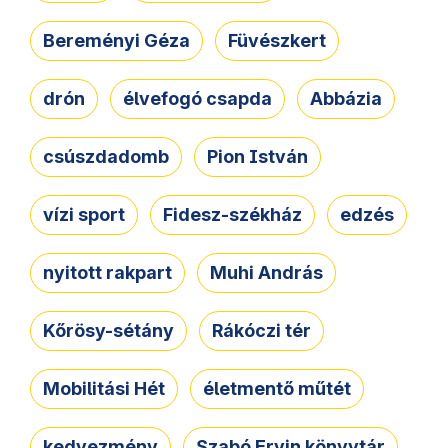
Bereményi Géza
Füvészkert
drón
élvefogó csapda
Abbázia
csúszdadomb
Pion István
vízi sport
Fidesz-székház
edzés
nyitott rakpart
Muhi András
Kőrösy-sétány
Rákóczi tér
Mobilitási Hét
életmentő műtét
kedvezmény
Szabó Ervin könyvtár