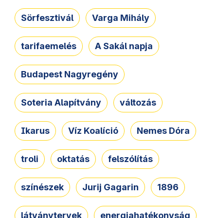
Sörfesztivál
Varga Mihály
tarifaemelés
A Sakál napja
Budapest Nagyregény
Soteria Alapítvány
változás
Ikarus
Víz Koalíció
Nemes Dóra
troli
oktatás
felszólítás
színészek
Jurij Gagarin
1896
látványtervek
energiahatékonyság