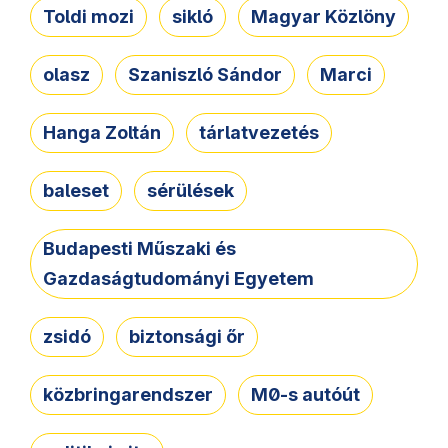
Toldi mozi
sikló
Magyar Közlöny
olasz
Szaniszló Sándor
Marci
Hanga Zoltán
tárlatvezetés
baleset
sérülések
Budapesti Műszaki és
Gazdaságtudományi Egyetem
zsidó
biztonsági őr
közbringarendszer
M0-s autóút