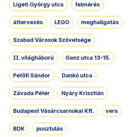
Ligeti György utca
felmérés
áttervezés
LEGO
meghallgatás
Szabad Városok Szövetsége
II. világháború
Ganz utca 13-15.
Petőfi Sándor
Dankó utca
Závada Péter
Nyáry Krisztián
Budapest Vásárcsarnokai Kft.
vers
BDK
pusztulás