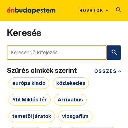
ROVATOK
Keresés
Keresés
Szűrés címkék szerint
ÖSSZES
európa kiadó
közlekedés
Ybl Miklós tér
Arrivabus
temetői járatok
vizsgafilm