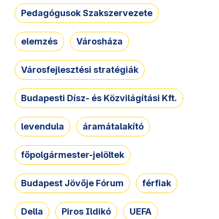
Pedagógusok Szakszervezete
elemzés
Városháza
Városfejlesztési stratégiák
Budapesti Dísz- és Közvilágítási Kft.
levendula
áramátalakító
főpolgármester-jelöltek
Budapest Jövője Fórum
férfiak
Della
Piros Ildikó
UEFA