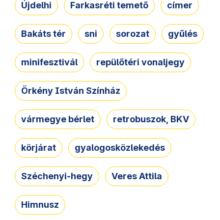
Újdelhi
Farkasréti temető
címer
Bakáts tér
sni
sorozat
gyűlés
minifesztivál
repülőtéri vonaljegy
Örkény István Színház
vármegye bérlet
retrobuszok, BKV
körjárat
gyalogosközlekedés
Széchenyi-hegy
Veres Attila
Himnusz