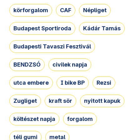
körforgalom
CAF
Népliget
Budapest Sportiroda
Kádár Tamás
Budapesti Tavaszi Fesztivál
BENDZSÓ
civilek napja
utca embere
I bike BP
Rezsi
Zugliget
kraft sör
nyitott kapuk
költészet napja
forgalom
téli gumi
metal