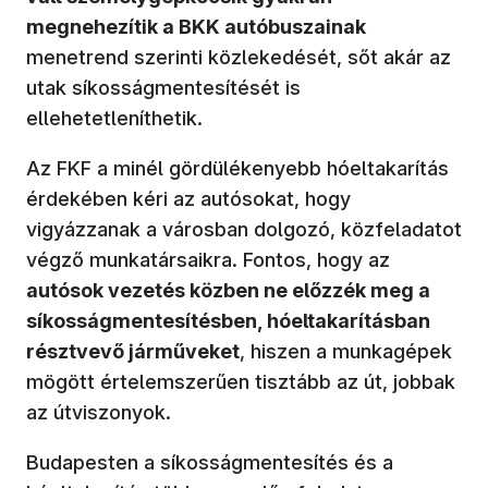
megnehezítik a BKK autóbuszainak
menetrend szerinti közlekedését, sőt akár az
utak síkosságmentesítését is
ellehetetleníthetik.
Az FKF a minél gördülékenyebb hóeltakarítás
érdekében kéri az autósokat, hogy
vigyázzanak a városban dolgozó, közfeladatot
végző munkatársaikra. Fontos, hogy az
autósok vezetés közben ne előzzék meg a
síkosságmentesítésben, hóeltakarításban
résztvevő járműveket
, hiszen a munkagépek
mögött értelemszerűen tisztább az út, jobbak
az útviszonyok.
Budapesten a síkosságmentesítés és a