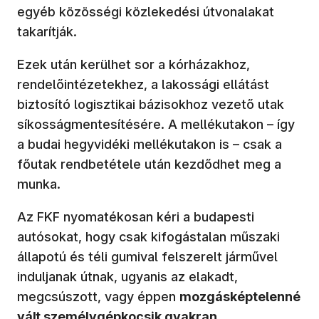
egyéb közösségi közlekedési útvonalakat
takarítják.
Ezek után kerülhet sor a kórházakhoz,
rendelőintézetekhez, a lakossági ellátást
biztosító logisztikai bázisokhoz vezető utak
síkosságmentesítésére. A mellékutakon – így
a budai hegyvidéki mellékutakon is – csak a
főutak rendbetétele után kezdődhet meg a
munka.
Az FKF nyomatékosan kéri a budapesti
autósokat, hogy csak kifogástalan műszaki
állapotú és téli gumival felszerelt járművel
induljanak útnak, ugyanis az elakadt,
megcsúszott, vagy éppen
mozgásképtelenné
vált személygépkocsik gyakran