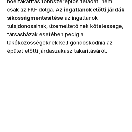
hóeltakarítás többszereplős feladat, nem
csak az FKF dolga. Az
ingatlanok előtti járdák
síkosságmentesítése
az ingatlanok
tulajdonosainak, üzemeltetőinek kötelessége,
társasházak esetében pedig a
lakóközösségeknek kell gondoskodnia az
épület előtti járdaszakasz takarításáról.