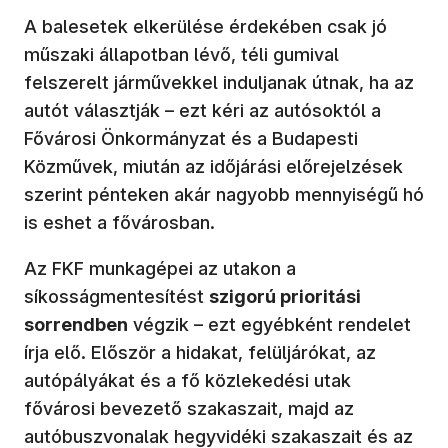
A balesetek elkerülése érdekében csak jó
műszaki állapotban lévő, téli gumival
felszerelt járművekkel induljanak útnak, ha az
autót választják – ezt kéri az autósoktól a
Fővárosi Önkormányzat és a Budapesti
Közművek, miután az időjárási előrejelzések
szerint pénteken akár nagyobb mennyiségű hó
is eshet a fővárosban.
Az FKF munkagépei az utakon a
síkosságmentesítést
szigorú prioritási
sorrendben
végzik – ezt egyébként rendelet
írja elő. Először a hidakat, felüljárókat, az
autópályákat és a fő közlekedési utak
fővárosi bevezető szakaszait, majd az
autóbuszvonalak hegyvidéki szakaszait és az