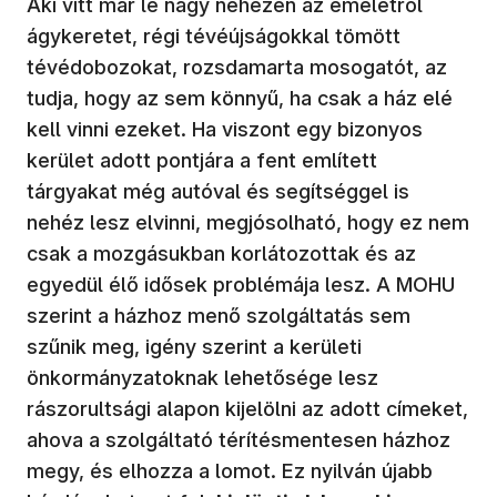
Aki vitt már le nagy nehezen az emeletről
ágykeretet, régi tévéújságokkal tömött
tévédobozokat, rozsdamarta mosogatót, az
tudja, hogy az sem könnyű, ha csak a ház elé
kell vinni ezeket. Ha viszont egy bizonyos
kerület adott pontjára a fent említett
tárgyakat még autóval és segítséggel is
nehéz lesz elvinni, megjósolható, hogy ez nem
csak a mozgásukban korlátozottak és az
egyedül élő idősek problémája lesz. A MOHU
szerint a házhoz menő szolgáltatás sem
szűnik meg, igény szerint a kerületi
önkormányzatoknak lehetősége lesz
rászorultsági alapon kijelölni az adott címeket,
ahova a szolgáltató térítésmentesen házhoz
megy, és elhozza a lomot. Ez nyilván újabb