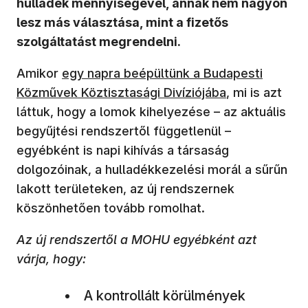
hulladék mennyiségével, annak nem nagyon
lesz más választása, mint a fizetős
szolgáltatást megrendelni.
Amikor
egy napra beépültünk a Budapesti
Közművek Köztisztasági Divíziójába
, mi is azt
láttuk, hogy a lomok kihelyezése – az aktuális
begyűjtési rendszertől függetlenül –
egyébként is napi kihívás a társaság
dolgozóinak, a hulladékkezelési morál a sűrűn
lakott területeken, az új rendszernek
köszönhetően tovább romolhat.
Az új rendszertől a MOHU egyébként azt
várja, hogy:
A kontrollált körülmények