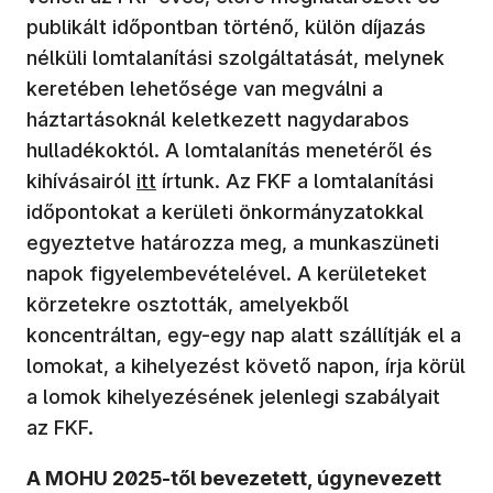
publikált időpontban történő, külön díjazás
nélküli lomtalanítási szolgáltatását, melynek
keretében lehetősége van megválni a
háztartásoknál keletkezett nagydarabos
hulladékoktól. A lomtalanítás menetéről és
kihívásairól
itt
írtunk. Az FKF a lomtalanítási
időpontokat a kerületi önkormányzatokkal
egyeztetve határozza meg, a munkaszüneti
napok figyelembevételével. A kerületeket
körzetekre osztották, amelyekből
koncentráltan, egy-egy nap alatt szállítják el a
lomokat, a kihelyezést követő napon, írja körül
a lomok kihelyezésének jelenlegi szabályait
az FKF.
A MOHU 2025-től bevezetett, úgynevezett