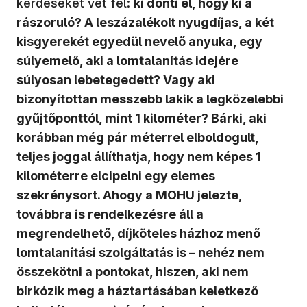
kérdéseket vet fel:
ki dönti el, hogy ki a
rászoruló? A leszázalékolt nyugdíjas, a két
kisgyerekét egyedül nevelő anyuka, egy
súlyemelő, aki a lomtalanítás idejére
súlyosan lebetegedett? Vagy aki
bizonyítottan messzebb lakik a legközelebbi
gyűjtőponttól, mint 1 kilométer? Bárki, aki
korábban még pár méterrel elboldogult,
teljes joggal állíthatja, hogy nem képes 1
kilométerre elcipelni egy elemes
szekrénysort. Ahogy a MOHU jelezte,
továbbra is rendelkezésre áll a
megrendelhető, díjköteles házhoz menő
lomtalanítási szolgáltatás is – nehéz nem
összekötni a pontokat, hiszen, aki nem
bírkózik meg a háztartásában keletkező