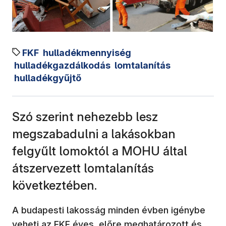
FKF
hulladékmennyiség
hulladékgazdálkodás
lomtalanítás
hulladékgyűjtő
Szó szerint nehezebb lesz
megszabadulni a lakásokban
felgyűlt lomoktól a MOHU által
átszervezett lomtalanítás
következtében.
A budapesti lakosság minden évben igénybe
veheti az FKF éves, előre meghatározott és