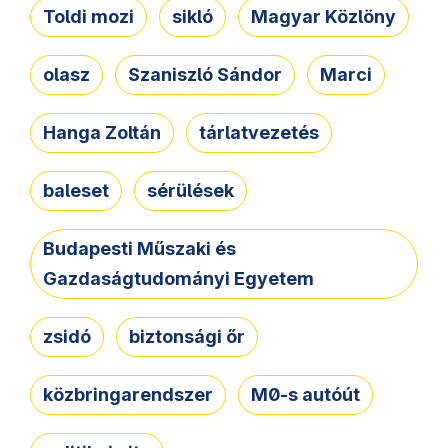
Toldi mozi
sikló
Magyar Közlöny
olasz
Szaniszló Sándor
Marci
Hanga Zoltán
tárlatvezetés
baleset
sérülések
Budapesti Műszaki és
Gazdaságtudományi Egyetem
zsidó
biztonsági őr
közbringarendszer
M0-s autóút