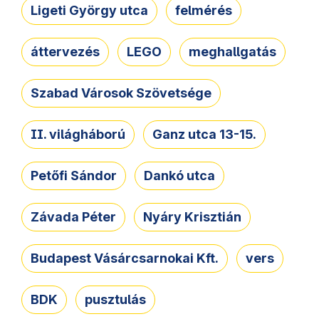
Ligeti György utca
felmérés
áttervezés
LEGO
meghallgatás
Szabad Városok Szövetsége
II. világháború
Ganz utca 13-15.
Petőfi Sándor
Dankó utca
Závada Péter
Nyáry Krisztián
Budapest Vásárcsarnokai Kft.
vers
BDK
pusztulás