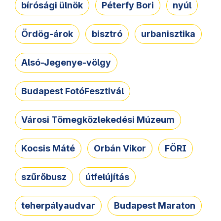
bírósági ülnök
Péterfy Bori
nyúl
Ördög-árok
bisztró
urbanisztika
Alsó-Jegenye-völgy
Budapest FotóFesztivál
Városi Tömegközlekedési Múzeum
Kocsis Máté
Orbán Vikor
FÖRI
szűrőbusz
útfelújítás
teherpályaudvar
Budapest Maraton