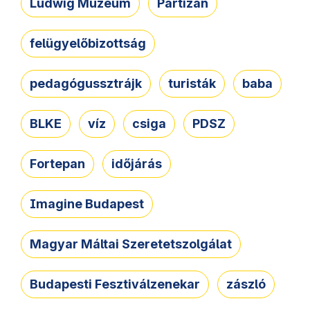
Ludwig Múzeum
Partizán
felügyelőbizottság
pedagógussztrájk
turisták
baba
BLKE
víz
csiga
PDSZ
Fortepan
időjárás
Imagine Budapest
Magyar Máltai Szeretetszolgálat
Budapesti Fesztiválzenekar
zászló