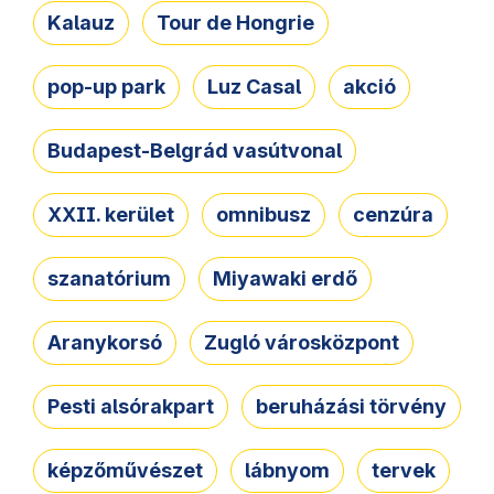
Kalauz
Tour de Hongrie
pop-up park
Luz Casal
akció
Budapest-Belgrád vasútvonal
XXII. kerület
omnibusz
cenzúra
szanatórium
Miyawaki erdő
Aranykorsó
Zugló városközpont
Pesti alsórakpart
beruházási törvény
képzőművészet
lábnyom
tervek