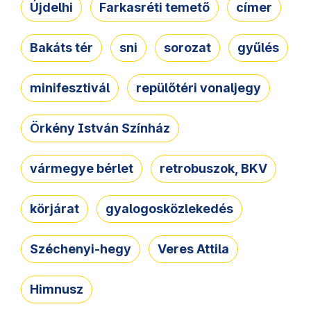
Újdelhi
Farkasréti temető
címer
Bakáts tér
sni
sorozat
gyűlés
minifesztivál
repülőtéri vonaljegy
Örkény István Színház
vármegye bérlet
retrobuszok, BKV
körjárat
gyalogosközlekedés
Széchenyi-hegy
Veres Attila
Himnusz