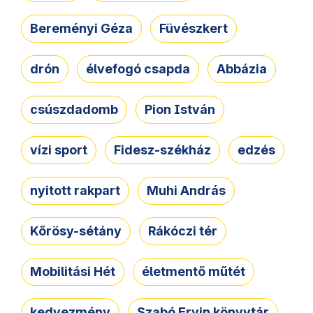
Bereményi Géza
Füvészkert
drón
élvefogó csapda
Abbázia
csúszdadomb
Pion István
vízi sport
Fidesz-székház
edzés
nyitott rakpart
Muhi András
Kőrösy-sétány
Rákóczi tér
Mobilitási Hét
életmentő műtét
kedvezmény
Szabó Ervin könyvtár