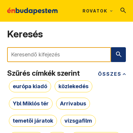
ROVATOK
Keresés
Keresés
Szűrés címkék szerint
ÖSSZES
európa kiadó
közlekedés
Ybl Miklós tér
Arrivabus
temetői járatok
vizsgafilm