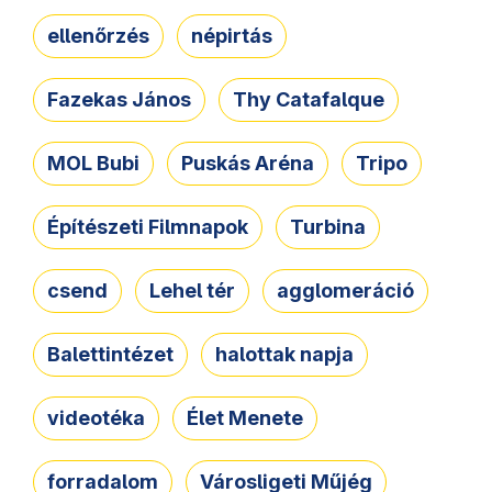
ellenőrzés
népirtás
Fazekas János
Thy Catafalque
MOL Bubi
Puskás Aréna
Tripo
Építészeti Filmnapok
Turbina
csend
Lehel tér
agglomeráció
Balettintézet
halottak napja
videotéka
Élet Menete
forradalom
Városligeti Műjég