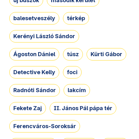
új buszok
második kerület
balesetveszély
térkép
Kerényi László Sándor
Ágoston Dániel
túsz
Kürti Gábor
Detective Kelly
foci
Radnóti Sándor
lakcím
Fekete Zaj
II. János Pál pápa tér
Ferencváros-Soroksár