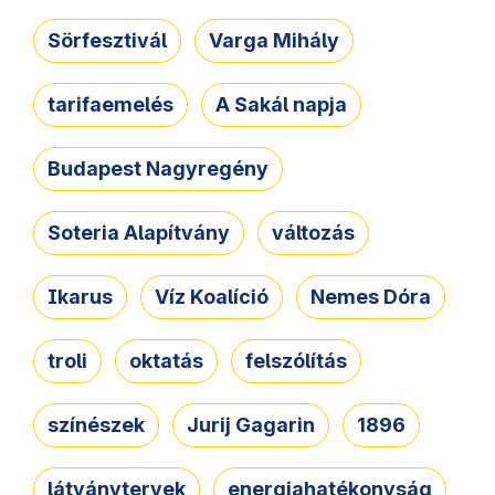
Sörfesztivál
Varga Mihály
tarifaemelés
A Sakál napja
Budapest Nagyregény
Soteria Alapítvány
változás
Ikarus
Víz Koalíció
Nemes Dóra
troli
oktatás
felszólítás
színészek
Jurij Gagarin
1896
látványtervek
energiahatékonyság