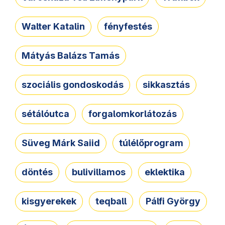
Walter Katalin
fényfestés
Mátyás Balázs Tamás
szociális gondoskodás
sikkasztás
sétálóutca
forgalomkorlátozás
Süveg Márk Saiid
túlélőprogram
döntés
bulivillamos
eklektika
kisgyerekek
teqball
Pálfi György