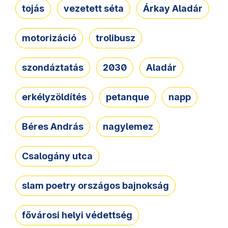
tojás
vezetett séta
Árkay Aladár
motorizáció
trolibusz
szondáztatás
2030
Aladár
erkélyzöldítés
petanque
napp
Béres András
nagylemez
Csalogány utca
slam poetry országos bajnokság
fővárosi helyi védettség