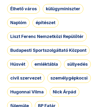
Élhető város
külügyminiszter
Naplóm
építészet
Liszt Ferenc Nemzetközi Repülőtér
Budapesti Sportszolgáltató Központ
Húsvét
emléktábla
süllyedés
civil szervezet
személygépkocsi
Hugonnai Vilma
Nick Árpád
fülemüle
BP Fatár