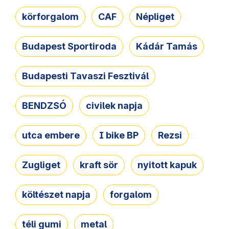
körforgalom
CAF
Népliget
Budapest Sportiroda
Kádár Tamás
Budapesti Tavaszi Fesztivál
BENDZSÓ
civilek napja
utca embere
I bike BP
Rezsi
Zugliget
kraft sör
nyitott kapuk
költészet napja
forgalom
téli gumi
metal