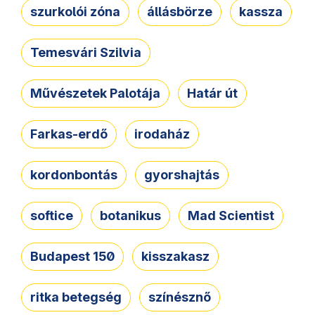
szurkolói zóna
állásbörze
kassza
Temesvári Szilvia
Művészetek Palotája
Határ út
Farkas-erdő
irodaház
kordonbontás
gyorshajtás
softice
botanikus
Mad Scientist
Budapest 150
kisszakasz
ritka betegség
színésznő