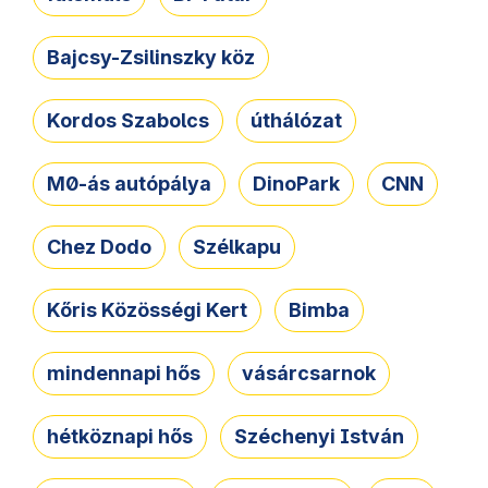
Bajcsy-Zsilinszky köz
Kordos Szabolcs
úthálózat
M0-ás autópálya
DinoPark
CNN
Chez Dodo
Szélkapu
Kőris Közösségi Kert
Bimba
mindennapi hős
vásárcsarnok
hétköznapi hős
Széchenyi István