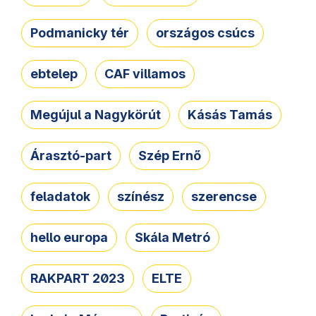
Podmanicky tér
országos csúcs
ebtelep
CAF villamos
Megújul a Nagykörút
Kásás Tamás
Árasztó-part
Szép Ernő
feladatok
színész
szerencse
hello europa
Skála Metró
RAKPART 2023
ELTE