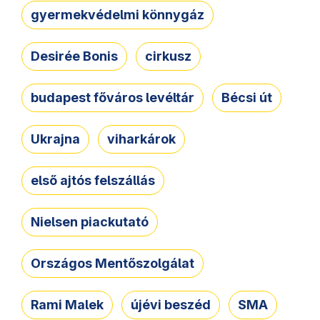
gyermekvédelmi könnygáz
Desirée Bonis
cirkusz
budapest főváros levéltár
Bécsi út
Ukrajna
viharkárok
első ajtós felszállás
Nielsen piackutató
Országos Mentőszolgálat
Rami Malek
újévi beszéd
SMA