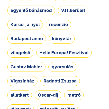
egyenlő bánásmód
VII.kerület
Karcsi, a nyúl
recenzió
Budapest anno
könyvtár
világelső
Helló Európa! Fesztivál
Gustav Mahler
gyorsulás
Vígszínház
Radnóti Zsuzsa
állatkert
Oscar-díj
metró