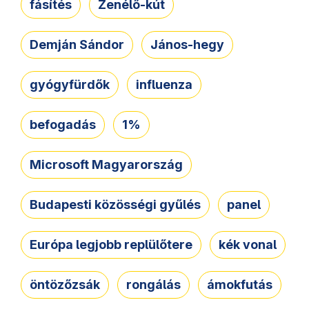
fásítés
Zenélő-kút
Demján Sándor
János-hegy
gyógyfürdők
influenza
befogadás
1%
Microsoft Magyarország
Budapesti közösségi gyűlés
panel
Európa legjobb replülőtere
kék vonal
öntözőzsák
rongálás
ámokfutás