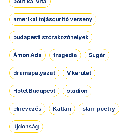
politikai vita
amerikai tojásgurító verseny
budapesti szórakozóhelyek
Ámon Ada
tragédia
Sugár
drámapályázat
V.kerület
Hotel Budapest
stadion
elnevezés
Katlan
slam poetry
újdonság