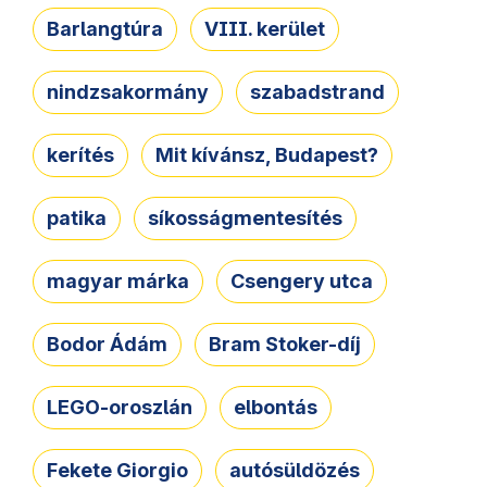
Barlangtúra
VIII. kerület
nindzsakormány
szabadstrand
kerítés
Mit kívánsz, Budapest?
patika
síkosságmentesítés
magyar márka
Csengery utca
Bodor Ádám
Bram Stoker-díj
LEGO-oroszlán
elbontás
Fekete Giorgio
autósüldözés