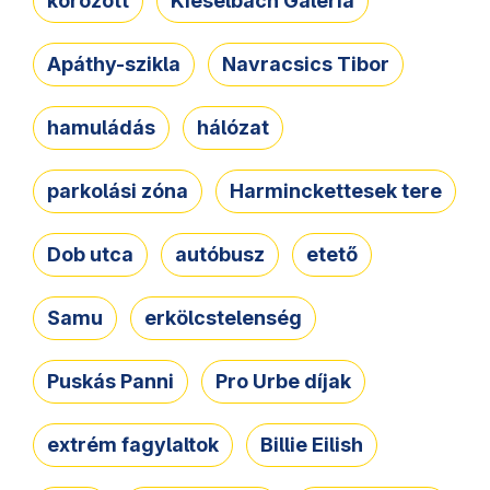
körözött
Kieselbach Galéria
Apáthy-szikla
Navracsics Tibor
hamuládás
hálózat
parkolási zóna
Harminckettesek tere
Dob utca
autóbusz
etető
Samu
erkölcstelenség
Puskás Panni
Pro Urbe díjak
extrém fagylaltok
Billie Eilish