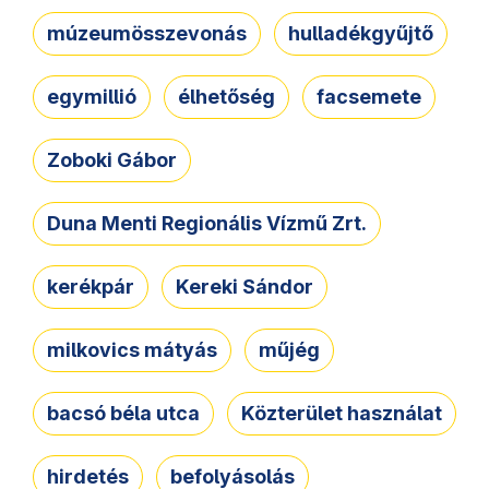
múzeumösszevonás
hulladékgyűjtő
egymillió
élhetőség
facsemete
Zoboki Gábor
Duna Menti Regionális Vízmű Zrt.
kerékpár
Kereki Sándor
milkovics mátyás
műjég
bacsó béla utca
Közterület használat
hirdetés
befolyásolás