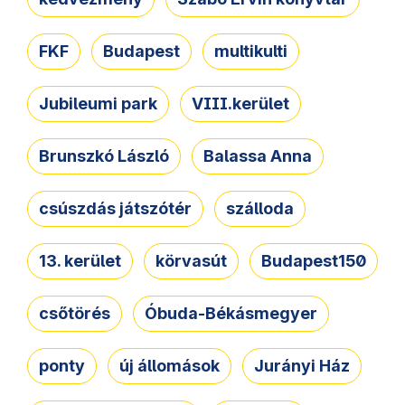
FKF
Budapest
multikulti
Jubileumi park
VIII.kerület
Brunszkó László
Balassa Anna
csúszdás játszótér
szálloda
13. kerület
körvasút
Budapest150
csőtörés
Óbuda-Békásmegyer
ponty
új állomások
Jurányi Ház