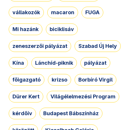
vállakozók
macaron
FUGA
Mi hazánk
biciklisáv
zeneszerzői pályázat
Szabad Új Hely
Kína
Lánchíd-piknik
pályázat
főigazgató
krizso
Borbíró Virgil
Dürer Kert
Világélelmezési Program
kérdőív
Budapest Bábszínház