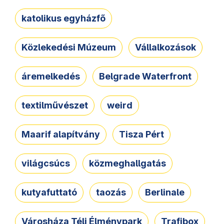
katolikus egyházfő
Közlekedési Múzeum
Vállalkozások
áremelkedés
Belgrade Waterfront
textilművészet
weird
Maarif alapítvány
Tisza Pért
világcsúcs
közmeghallgatás
kutyafuttató
taozás
Berlinale
Városháza Téli Élménypark
Trafibox