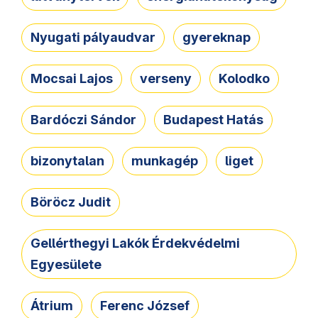
Nyugati pályaudvar
gyereknap
Mocsai Lajos
verseny
Kolodko
Bardóczi Sándor
Budapest Hatás
bizonytalan
munkagép
liget
Böröcz Judit
Gellérthegyi Lakók Érdekvédelmi
Egyesülete
Átrium
Ferenc József