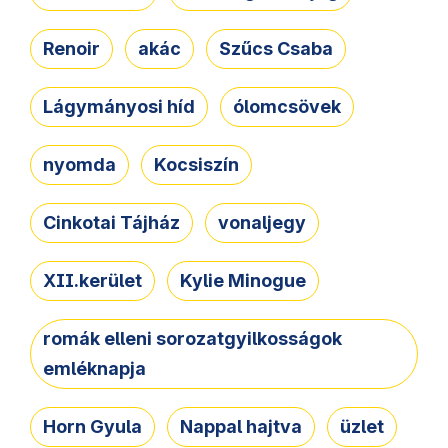
Renoir
akác
Szűcs Csaba
Lágymányosi híd
ólomcsövek
nyomda
Kocsiszín
Cinkotai Tájház
vonaljegy
XII.kerület
Kylie Minogue
romák elleni sorozatgyilkosságok
emléknapja
Horn Gyula
Nappal hajtva
üzlet