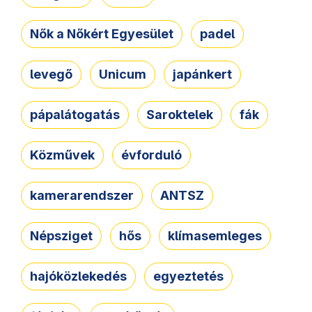
Nők a Nőkért Egyesület
padel
levegő
Unicum
japánkert
pápalátogatás
Saroktelek
fák
Közművek
évforduló
kamerarendszer
ANTSZ
Népsziget
hős
klímasemleges
hajóközlekedés
egyeztetés