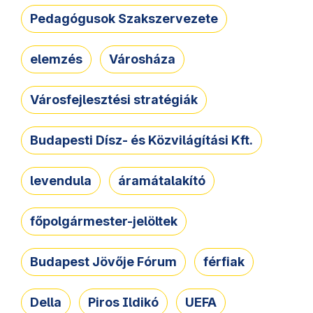
Pedagógusok Szakszervezete
elemzés
Városháza
Városfejlesztési stratégiák
Budapesti Dísz- és Közvilágítási Kft.
levendula
áramátalakító
főpolgármester-jelöltek
Budapest Jövője Fórum
férfiak
Della
Piros Ildikó
UEFA