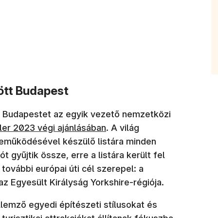
zött Budapest
lta Budapestet az egyik vezető nemzetközi
ler 2023 végi ajánlásában
. A világ
reműködésével készülő listára minden
 gyűjtik össze, erre a listára került fel
ovábbi európai úti cél szerepel: a
z Egyesült Királyság Yorkshire-régiója.
lemző egyedi építészeti stílusokat és