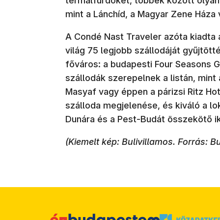
termálfürdőket, többek között olyan t
mint a Lánchíd, a Magyar Zene Háza 
A Condé Nast Traveler azóta kiadta
világ 75 legjobb szállodáját gyűjtött
főváros: a budapesti Four Seasons 
szállodák szerepelnek a listán, mint 
Masyaf vagy éppen a párizsi Ritz Hot
szálloda megjelenése, és kiváló a lok
Dunára és a Pest-Budát összekötő ik
(Kiemelt kép: Bulivillamos. Forrás: 