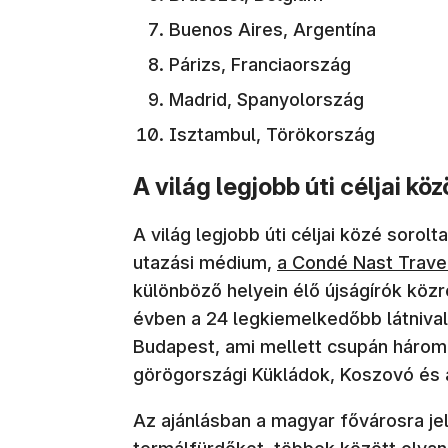
Buenos Aires, Argentína
Párizs, Franciaország
Madrid, Spanyolország
Isztambul, Törökország
A világ legjobb úti céljai kö
A világ legjobb úti céljai közé soro
utazási médium,
a Condé Nast Trave
különböző helyein élő újságírók köz
évben a 24 legkiemelkedőbb látnivalót
Budapest, ami mellett csupán három t
görögországi Kükládok, Koszovó és a
Az ajánlásban a magyar fővárosra jel