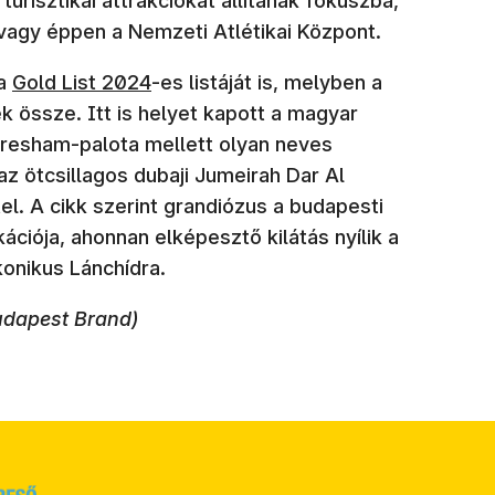
urisztikai attrakciókat állítanak fókuszba,
vagy éppen a Nemzeti Atlétikai Központ.
 a
Gold List 2024
-es listáját is, melyben a
ék össze. Itt is helyet kapott a magyar
Gresham-palota mellett olyan neves
az ötcsillagos dubaji Jumeirah Dar Al
el. A cikk szerint grandiózus a budapesti
ációja, ahonnan elképesztő kilátás nyílik a
onikus Lánchídra.
Budapest Brand)