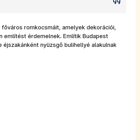
r főváros romkocsmáit, amelyek dekorációi,
ön említést érdemelnek. Említik Budapest
re éjszakánként nyüzsgő bulihellyé alakulnak