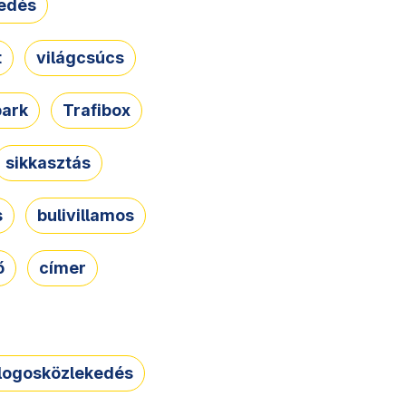
edés
t
világcsúcs
park
Trafibox
sikkasztás
s
bulivillamos
ő
címer
logosközlekedés