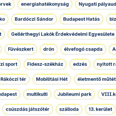
ervek
energiahatékonyság
Nyugati pályau
ko
Bardóczi Sándor
Budapest Hatás
bi
t
Gellérthegyi Lakók Érdekvédelmi Egyesülete
Füvészkert
drón
élvefogó csapda
A
ízi sport
Fidesz-székház
edzés
nyitott 
Rákóczi tér
Mobilitási Hét
életmentő műtét
udapest
multikulti
Jubileumi park
VIII.k
csúszdás játszótér
szálloda
13. kerület