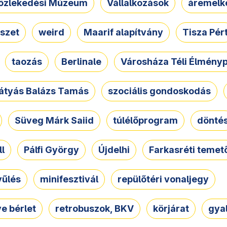
özlekedési Múzeum
Vállalkozások
áremelk
szet
weird
Maarif alapítvány
Tisza Pér
taozás
Berlinale
Városháza Téli Élmény
átyás Balázs Tamás
szociális gondoskodás
Süveg Márk Saiid
túlélőprogram
dönté
ll
Pálfi György
Újdelhi
Farkasréti temet
yűlés
minifesztivál
repülőtéri vonaljegy
e bérlet
retrobuszok, BKV
körjárat
gya