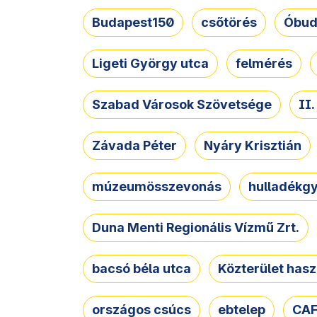
Budapest150
csőtörés
Óbud
Ligeti György utca
felmérés
Szabad Városok Szövetsége
II
Závada Péter
Nyáry Krisztián
múzeumösszevonás
hulladékgy
Duna Menti Regionális Vízmű Zrt.
bacsó béla utca
Közterület hasz
országos csúcs
ebtelep
CAF