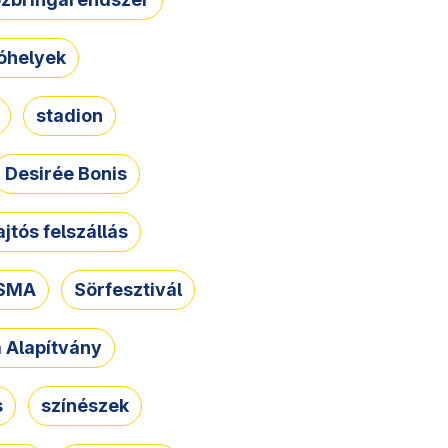
óhelyek
stadion
Desirée Bonis
ajtós felszállás
SMA
Sörfesztivál
a Alapítvány
s
színészek