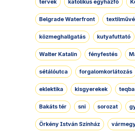
tervek
katolikus egyházfő
K
Belgrade Waterfront
textilművé
közmeghallgatás
kutyafuttató
Walter Katalin
fényfestés
M
sétálóutca
forgalomkorlátozás
eklektika
kisgyerekek
teqba
Bakáts tér
sni
sorozat
g
Örkény István Színház
vármegy