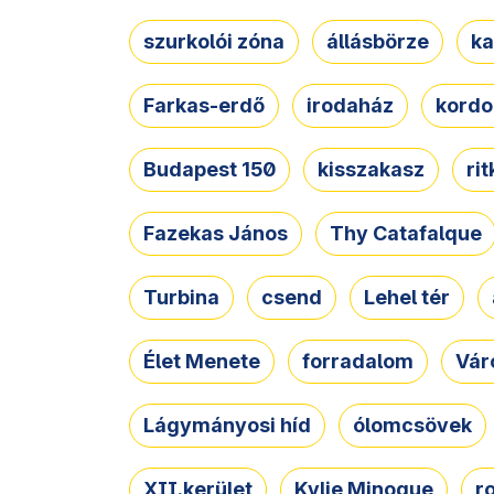
szurkolói zóna
állásbörze
ka
Farkas-erdő
irodaház
kordo
Budapest 150
kisszakasz
ri
Fazekas János
Thy Catafalque
Turbina
csend
Lehel tér
Élet Menete
forradalom
Vár
Lágymányosi híd
ólomcsövek
XII.kerület
Kylie Minogue
r