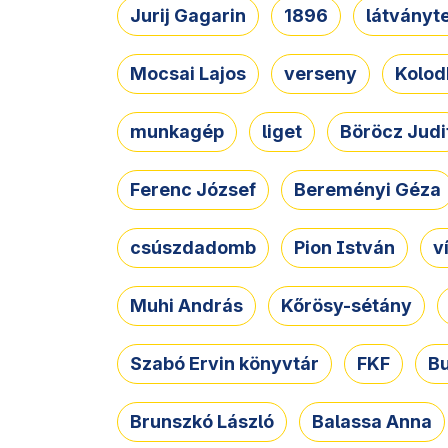
Jurij Gagarin
1896
látványt
Mocsai Lajos
verseny
Kolod
munkagép
liget
Böröcz Judi
Ferenc József
Bereményi Géza
csúszdadomb
Pion István
v
Muhi András
Kőrösy-sétány
Szabó Ervin könyvtár
FKF
B
Brunszkó László
Balassa Anna