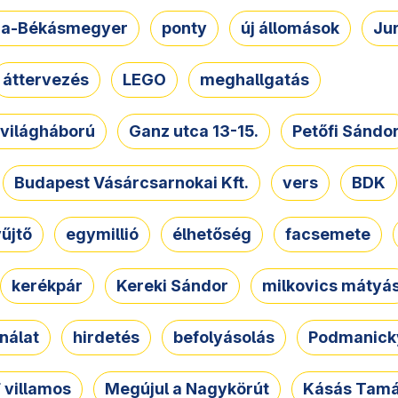
a-Békásmegyer
ponty
új állomások
Ju
áttervezés
LEGO
meghallgatás
. világháború
Ganz utca 13-15.
Petőfi Sándo
Budapest Vásárcsarnokai Kft.
vers
BDK
űjtő
egymillió
élhetőség
facsemete
kerékpár
Kereki Sándor
milkovics mátyá
nálat
hirdetés
befolyásolás
Podmanicky
 villamos
Megújul a Nagykörút
Kásás Tam