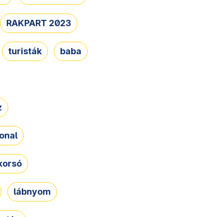
RAKPART 2023
turisták
baba
z
onal
korsó
lábnyom