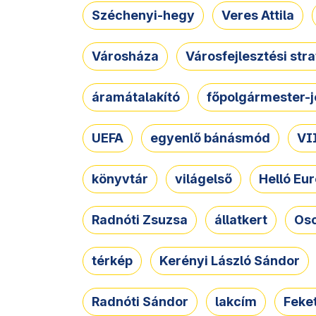
Széchenyi-hegy
Veres Attila
Városháza
Városfejlesztési str
áramátalakító
főpolgármester-j
UEFA
egyenlő bánásmód
VII
könyvtár
világelső
Helló Eur
Radnóti Zsuzsa
állatkert
Osc
térkép
Kerényi László Sándor
Radnóti Sándor
lakcím
Feket