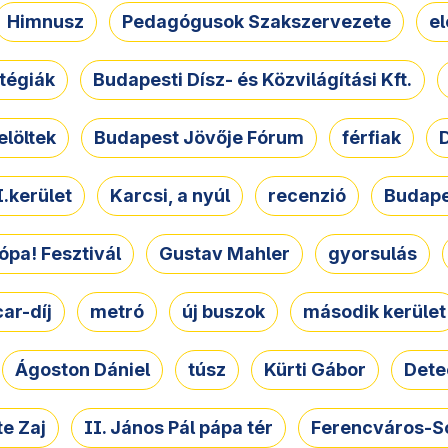
Himnusz
Pedagógusok Szakszervezete
e
atégiák
Budapesti Dísz- és Közvilágítási Kft.
elöltek
Budapest Jövője Fórum
férfiak
D
.kerület
Karcsi, a nyúl
recenzió
Budape
ópa! Fesztivál
Gustav Mahler
gyorsulás
ar-díj
metró
új buszok
második kerület
Ágoston Dániel
túsz
Kürti Gábor
Dete
e Zaj
II. János Pál pápa tér
Ferencváros-S