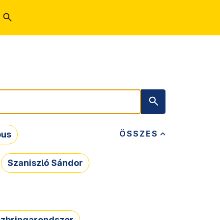
ÖSSZES
bus
Szaniszló Sándor
zbringarendszer