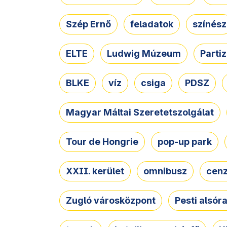
Szép Ernő
feladatok
színész
ELTE
Ludwig Múzeum
Parti
BLKE
víz
csiga
PDSZ
Magyar Máltai Szeretetszolgálat
Tour de Hongrie
pop-up park
XXII. kerület
omnibusz
cen
Zugló városközpont
Pesti alsór