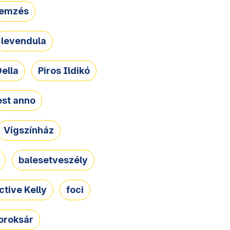
lemzés
levendula
ella
Piros Ildikó
st anno
Vígszínház
balesetveszély
ctive Kelly
foci
oroksár