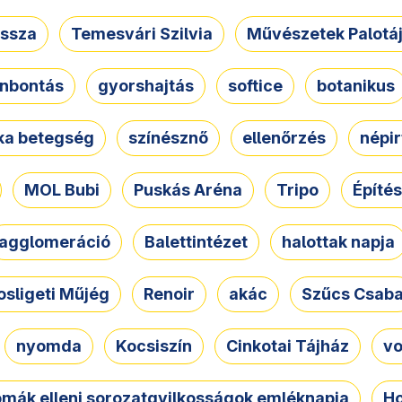
ssza
Temesvári Szilvia
Művészetek Palotá
nbontás
gyorshajtás
softice
botanikus
tka betegség
színésznő
ellenőrzés
népir
MOL Bubi
Puskás Aréna
Tripo
Építés
agglomeráció
Balettintézet
halottak napja
osligeti Műjég
Renoir
akác
Szűcs Csab
nyomda
Kocsiszín
Cinkotai Tájház
vo
omák elleni sorozatgyilkosságok emléknapja
Ho