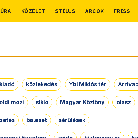
TÚRA
KÖZÉLET
STÍLUS
ARCOK
FRISS
kiadó
közlekedés
Ybl Miklós tér
Arriva
oldi mozi
sikló
Magyar Közlöny
olasz
ezetés
baleset
sérülések
dományi Egyetem
zsidó
biztonsági őr
kö