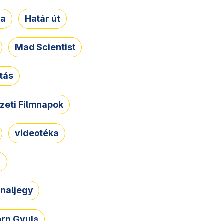
ja
Határ út
Mad Scientist
tás
zeti Filmnapok
videotéka
a
naljegy
rn Gyula