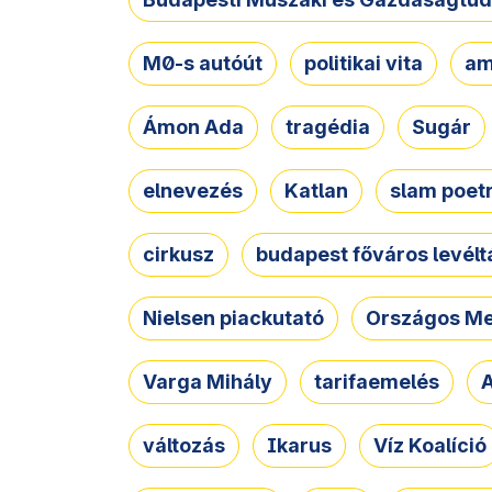
M0-s autóút
politikai vita
am
Ámon Ada
tragédia
Sugár
elnevezés
Katlan
slam poet
cirkusz
budapest főváros levélt
Nielsen piackutató
Országos Me
Varga Mihály
tarifaemelés
A
változás
Ikarus
Víz Koalíció