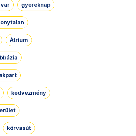
dvar
gyereknap
zonytalan
Átrium
bbázia
rakpart
kedvezmény
erület
körvasút