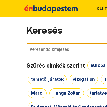
KUL
Keresés
Keresés
Szűrés címkék szerint
európa 
temetői járatok
vizsgafilm
T
Marci
Hanga Zoltán
tárlatv
Budapesti Műszaki és Gazdaságtu