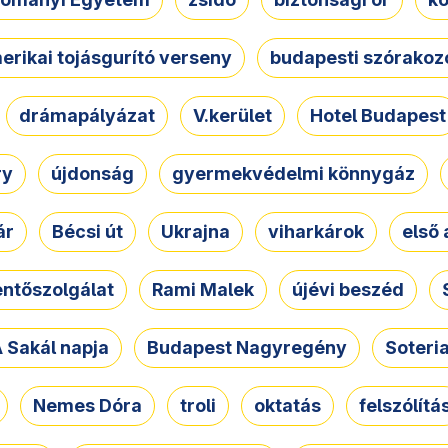
erikai tojásgurító verseny
budapesti szórakoz
drámapályázat
V.kerület
Hotel Budapest
ry
újdonság
gyermekvédelmi könnygáz
ár
Bécsi út
Ukrajna
viharkárok
első 
ntőszolgálat
Rami Malek
újévi beszéd
 Sakál napja
Budapest Nagyregény
Soteri
Nemes Dóra
troli
oktatás
felszólítá