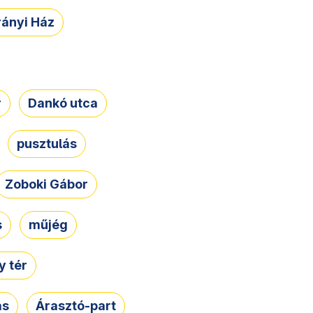
rányi Ház
r
Dankó utca
pusztulás
Zoboki Gábor
s
műjég
 tér
ás
Árasztó-part