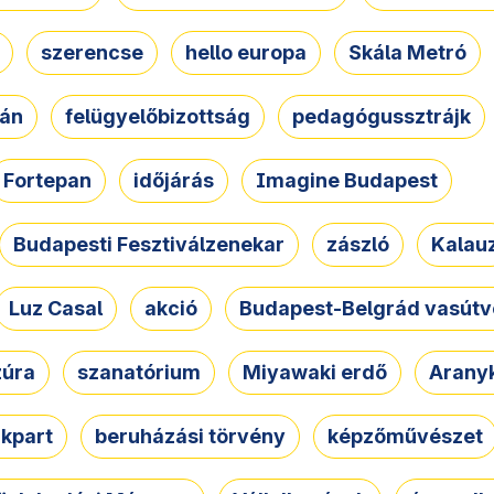
szerencse
hello europa
Skála Metró
zán
felügyelőbizottság
pedagógussztrájk
Fortepan
időjárás
Imagine Budapest
Budapesti Fesztiválzenekar
zászló
Kalau
Luz Casal
akció
Budapest-Belgrád vasútv
zúra
szanatórium
Miyawaki erdő
Arany
akpart
beruházási törvény
képzőművészet