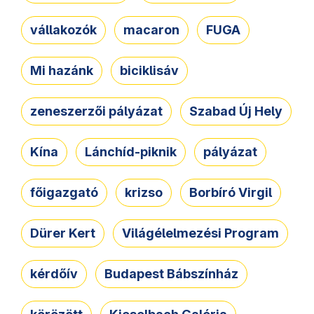
vállakozók
macaron
FUGA
Mi hazánk
biciklisáv
zeneszerzői pályázat
Szabad Új Hely
Kína
Lánchíd-piknik
pályázat
főigazgató
krizso
Borbíró Virgil
Dürer Kert
Világélelmezési Program
kérdőív
Budapest Bábszínház