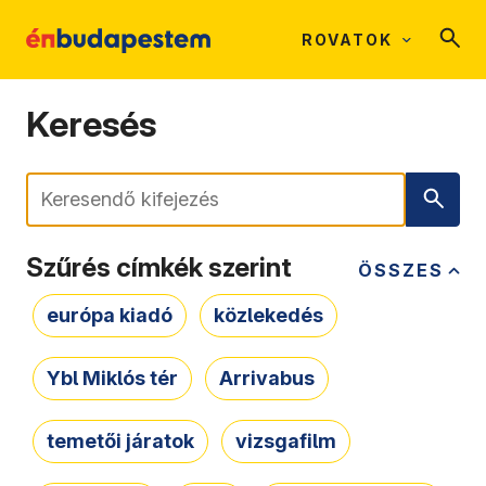
ROVATOK
Keresés
Keresés
Szűrés címkék szerint
ÖSSZES
európa kiadó
közlekedés
Ybl Miklós tér
Arrivabus
temetői járatok
vizsgafilm