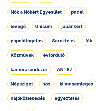
Nők a Nőkért Egyesület
padel
levegő
Unicum
japánkert
pápalátogatás
Saroktelek
fák
Közművek
évforduló
kamerarendszer
ANTSZ
Népsziget
hős
klímasemleges
hajóközlekedés
egyeztetés