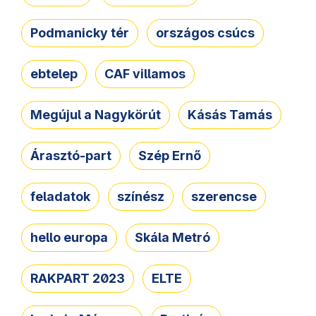
Podmanicky tér
országos csúcs
ebtelep
CAF villamos
Megújul a Nagykörút
Kásás Tamás
Árasztó-part
Szép Ernő
feladatok
színész
szerencse
hello europa
Skála Metró
RAKPART 2023
ELTE