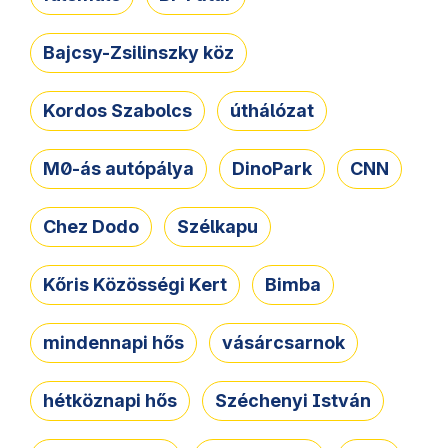
Bajcsy-Zsilinszky köz
Kordos Szabolcs
úthálózat
M0-ás autópálya
DinoPark
CNN
Chez Dodo
Szélkapu
Kőris Közösségi Kert
Bimba
mindennapi hős
vásárcsarnok
hétköznapi hős
Széchenyi István