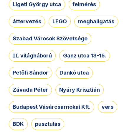
Ligeti György utca
felmérés
áttervezés
LEGO
meghallgatás
Szabad Városok Szövetsége
II. világháború
Ganz utca 13-15.
Petőfi Sándor
Dankó utca
Závada Péter
Nyáry Krisztián
Budapest Vásárcsarnokai Kft.
vers
BDK
pusztulás