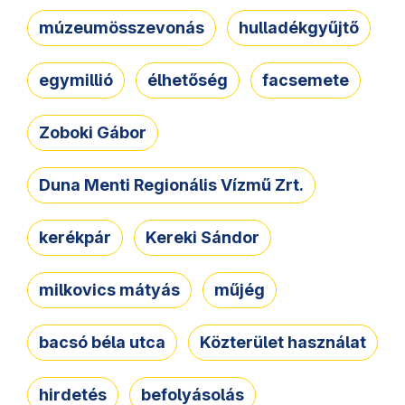
múzeumösszevonás
hulladékgyűjtő
egymillió
élhetőség
facsemete
Zoboki Gábor
Duna Menti Regionális Vízmű Zrt.
kerékpár
Kereki Sándor
milkovics mátyás
műjég
bacsó béla utca
Közterület használat
hirdetés
befolyásolás