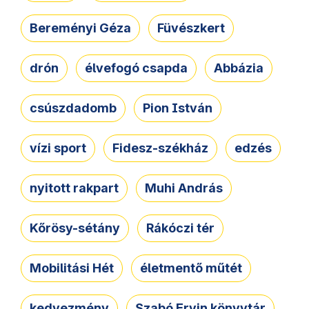
Bereményi Géza
Füvészkert
drón
élvefogó csapda
Abbázia
csúszdadomb
Pion István
vízi sport
Fidesz-székház
edzés
nyitott rakpart
Muhi András
Kőrösy-sétány
Rákóczi tér
Mobilitási Hét
életmentő műtét
kedvezmény
Szabó Ervin könyvtár