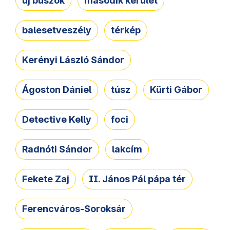
új buszok
második kerület
balesetveszély
térkép
Kerényi László Sándor
Ágoston Dániel
túsz
Kürti Gábor
Detective Kelly
foci
Radnóti Sándor
lakcím
Fekete Zaj
II. János Pál pápa tér
Ferencváros-Soroksár