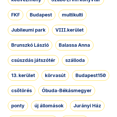
FKF
Budapest
multikulti
Jubileumi park
VIII.kerület
Brunszkó László
Balassa Anna
csúszdás játszótér
szálloda
13. kerület
körvasút
Budapest150
csőtörés
Óbuda-Békásmegyer
ponty
új állomások
Jurányi Ház