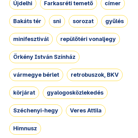
Újdelhi
Farkasréti temető
címer
Bakáts tér
sni
sorozat
gyűlés
minifesztivál
repülőtéri vonaljegy
Örkény István Színház
vármegye bérlet
retrobuszok, BKV
körjárat
gyalogosközlekedés
Széchenyi-hegy
Veres Attila
Himnusz