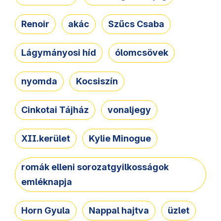
Renoir
akác
Szűcs Csaba
Lágymányosi híd
ólomcsövek
nyomda
Kocsiszín
Cinkotai Tájház
vonaljegy
XII.kerület
Kylie Minogue
romák elleni sorozatgyilkosságok
emléknapja
Horn Gyula
Nappal hajtva
üzlet