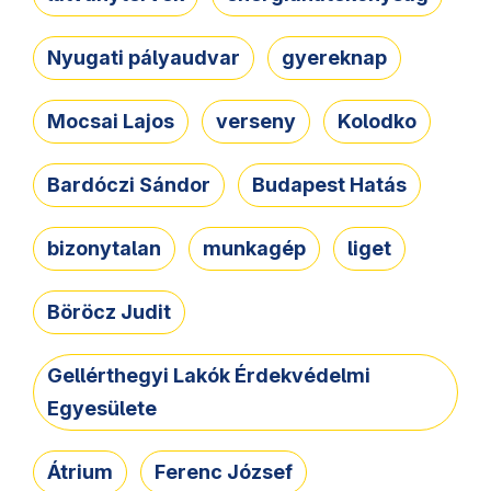
Nyugati pályaudvar
gyereknap
Mocsai Lajos
verseny
Kolodko
Bardóczi Sándor
Budapest Hatás
bizonytalan
munkagép
liget
Böröcz Judit
Gellérthegyi Lakók Érdekvédelmi
Egyesülete
Átrium
Ferenc József