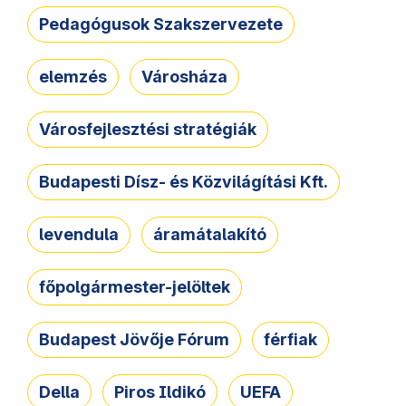
Pedagógusok Szakszervezete
elemzés
Városháza
Városfejlesztési stratégiák
Budapesti Dísz- és Közvilágítási Kft.
levendula
áramátalakító
főpolgármester-jelöltek
Budapest Jövője Fórum
férfiak
Della
Piros Ildikó
UEFA