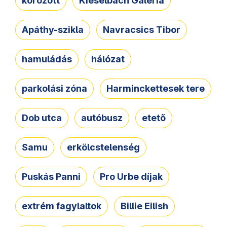
körözött
Kieselbach Galéria
Apáthy-szikla
Navracsics Tibor
hamuládás
hálózat
parkolási zóna
Harminckettesek tere
Dob utca
autóbusz
etető
Samu
erkölcstelenség
Puskás Panni
Pro Urbe díjak
extrém fagylaltok
Billie Eilish