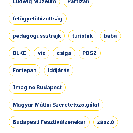
Ludwig Múzeum
Partizán
felügyelőbizottság
pedagógussztrájk
turisták
baba
BLKE
víz
csiga
PDSZ
Fortepan
időjárás
Imagine Budapest
Magyar Máltai Szeretetszolgálat
Budapesti Fesztiválzenekar
zászló