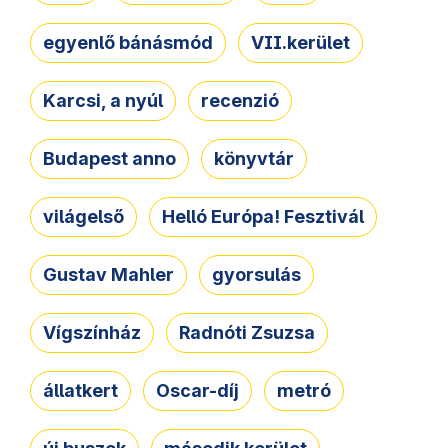
egyenlő bánásmód
VII.kerület
Karcsi, a nyúl
recenzió
Budapest anno
könyvtár
világelső
Helló Európa! Fesztivál
Gustav Mahler
gyorsulás
Vígszínház
Radnóti Zsuzsa
állatkert
Oscar-díj
metró