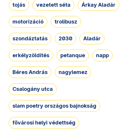
tojás
vezetett séta
Árkay Aladár
motorizáció
trolibusz
szondáztatás
2030
Aladár
erkélyzöldítés
petanque
napp
Béres András
nagylemez
Csalogány utca
slam poetry országos bajnokság
fővárosi helyi védettség