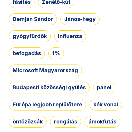
fásítés
Zenélő-kút
Demján Sándor
János-hegy
gyógyfürdők
influenza
befogadás
1%
Microsoft Magyarország
Budapesti közösségi gyűlés
panel
Európa legjobb replülőtere
kék vonal
öntözőzsák
rongálás
ámokfutás