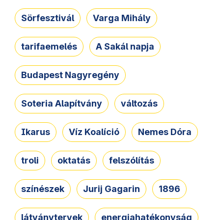
Sörfesztivál
Varga Mihály
tarifaemelés
A Sakál napja
Budapest Nagyregény
Soteria Alapítvány
változás
Ikarus
Víz Koalíció
Nemes Dóra
troli
oktatás
felszólítás
színészek
Jurij Gagarin
1896
látványtervek
energiahatékonyság