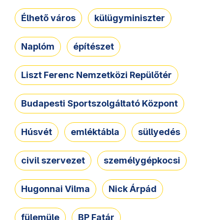
Élhető város
külügyminiszter
Naplóm
építészet
Liszt Ferenc Nemzetközi Repülőtér
Budapesti Sportszolgáltató Központ
Húsvét
emléktábla
süllyedés
civil szervezet
személygépkocsi
Hugonnai Vilma
Nick Árpád
fülemüle
BP Fatár