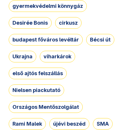
gyermekvédelmi könnygáz
Desirée Bonis
cirkusz
budapest főváros levéltár
Bécsi út
Ukrajna
viharkárok
első ajtós felszállás
Nielsen piackutató
Országos Mentőszolgálat
Rami Malek
újévi beszéd
SMA