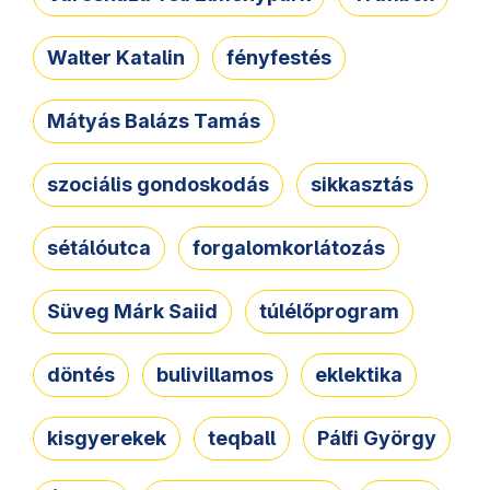
Walter Katalin
fényfestés
Mátyás Balázs Tamás
szociális gondoskodás
sikkasztás
sétálóutca
forgalomkorlátozás
Süveg Márk Saiid
túlélőprogram
döntés
bulivillamos
eklektika
kisgyerekek
teqball
Pálfi György