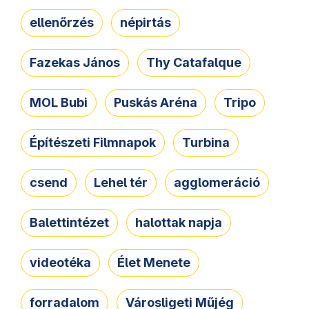
ellenőrzés
népirtás
Fazekas János
Thy Catafalque
MOL Bubi
Puskás Aréna
Tripo
Építészeti Filmnapok
Turbina
csend
Lehel tér
agglomeráció
Balettintézet
halottak napja
videotéka
Élet Menete
forradalom
Városligeti Műjég