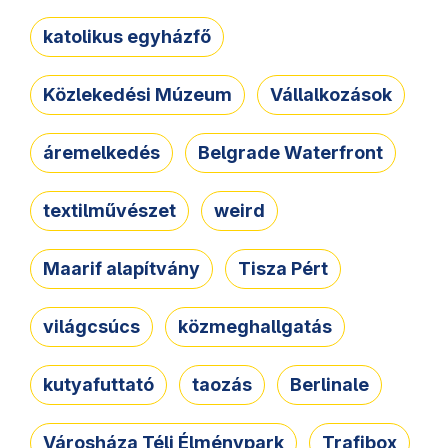
katolikus egyházfő
Közlekedési Múzeum
Vállalkozások
áremelkedés
Belgrade Waterfront
textilművészet
weird
Maarif alapítvány
Tisza Pért
világcsúcs
közmeghallgatás
kutyafuttató
taozás
Berlinale
Városháza Téli Élménypark
Trafibox