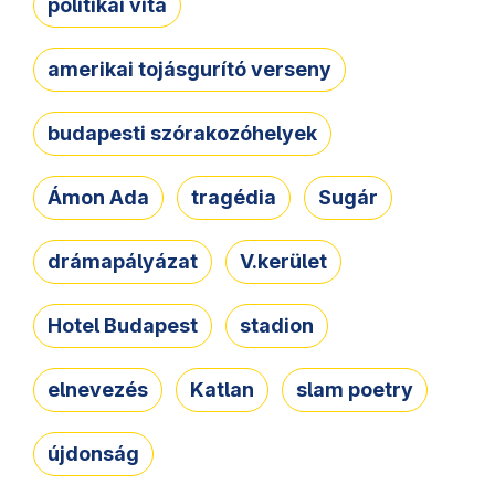
politikai vita
amerikai tojásgurító verseny
budapesti szórakozóhelyek
Ámon Ada
tragédia
Sugár
drámapályázat
V.kerület
Hotel Budapest
stadion
elnevezés
Katlan
slam poetry
újdonság