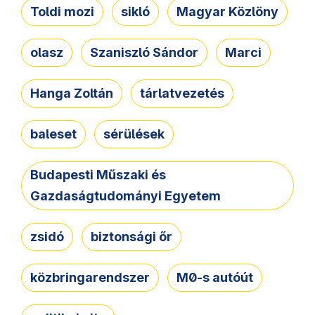
Toldi mozi
sikló
Magyar Közlöny
olasz
Szaniszló Sándor
Marci
Hanga Zoltán
tárlatvezetés
baleset
sérülések
Budapesti Műszaki és
Gazdaságtudományi Egyetem
zsidó
biztonsági őr
közbringarendszer
M0-s autóút