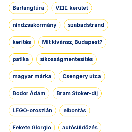
Barlangtúra
VIII. kerület
nindzsakormány
szabadstrand
kerítés
Mit kívánsz, Budapest?
patika
síkosságmentesítés
magyar márka
Csengery utca
Bodor Ádám
Bram Stoker-díj
LEGO-oroszlán
elbontás
Fekete Giorgio
autósüldözés