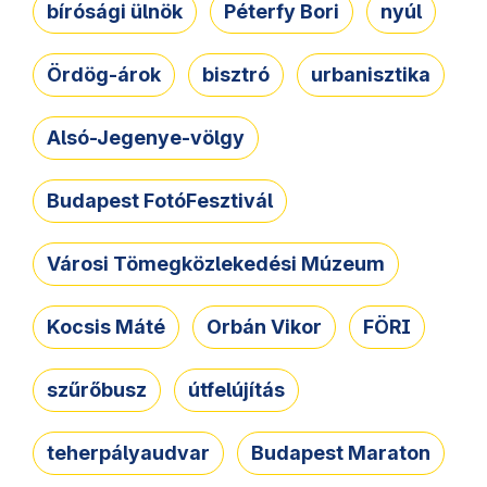
bírósági ülnök
Péterfy Bori
nyúl
Ördög-árok
bisztró
urbanisztika
Alsó-Jegenye-völgy
Budapest FotóFesztivál
Városi Tömegközlekedési Múzeum
Kocsis Máté
Orbán Vikor
FÖRI
szűrőbusz
útfelújítás
teherpályaudvar
Budapest Maraton