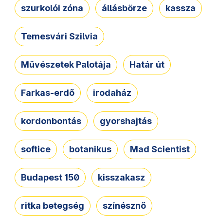
szurkolói zóna
állásbörze
kassza
Temesvári Szilvia
Művészetek Palotája
Határ út
Farkas-erdő
irodaház
kordonbontás
gyorshajtás
softice
botanikus
Mad Scientist
Budapest 150
kisszakasz
ritka betegség
színésznő