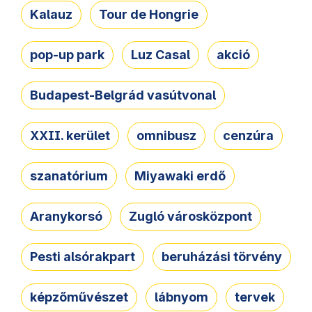
Kalauz
Tour de Hongrie
pop-up park
Luz Casal
akció
Budapest-Belgrád vasútvonal
XXII. kerület
omnibusz
cenzúra
szanatórium
Miyawaki erdő
Aranykorsó
Zugló városközpont
Pesti alsórakpart
beruházási törvény
képzőművészet
lábnyom
tervek