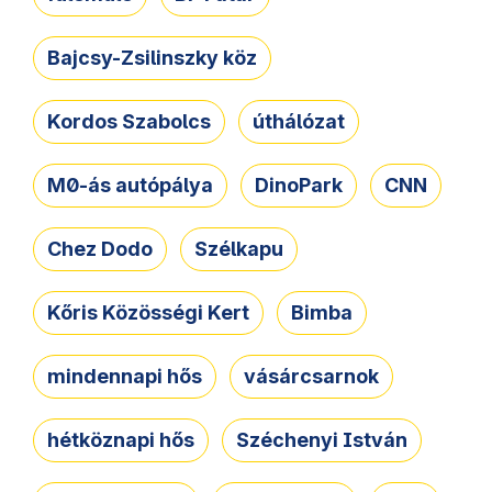
Bajcsy-Zsilinszky köz
Kordos Szabolcs
úthálózat
M0-ás autópálya
DinoPark
CNN
Chez Dodo
Szélkapu
Kőris Közösségi Kert
Bimba
mindennapi hős
vásárcsarnok
hétköznapi hős
Széchenyi István