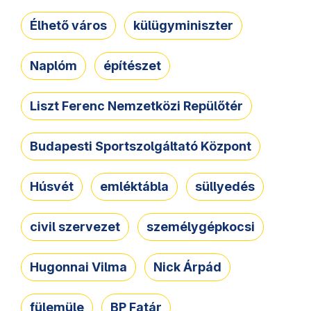
Élhető város
külügyminiszter
Naplóm
építészet
Liszt Ferenc Nemzetközi Repülőtér
Budapesti Sportszolgáltató Központ
Húsvét
emléktábla
süllyedés
civil szervezet
személygépkocsi
Hugonnai Vilma
Nick Árpád
fülemüle
BP Fatár