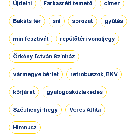
Újdelhi
Farkasréti temető
címer
Bakáts tér
sni
sorozat
gyűlés
minifesztivál
repülőtéri vonaljegy
Örkény István Színház
vármegye bérlet
retrobuszok, BKV
körjárat
gyalogosközlekedés
Széchenyi-hegy
Veres Attila
Himnusz