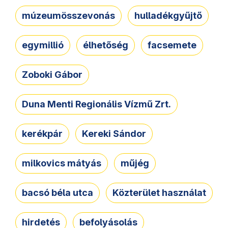
múzeumösszevonás
hulladékgyűjtő
egymillió
élhetőség
facsemete
Zoboki Gábor
Duna Menti Regionális Vízmű Zrt.
kerékpár
Kereki Sándor
milkovics mátyás
műjég
bacsó béla utca
Közterület használat
hirdetés
befolyásolás