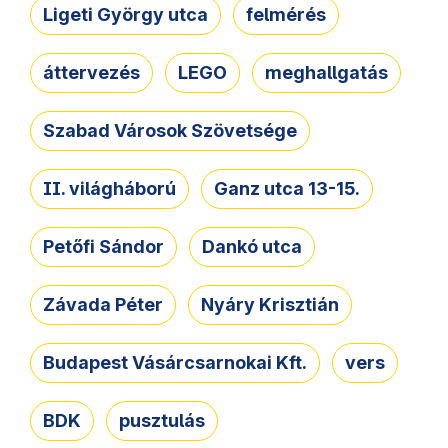
Ligeti György utca
felmérés
áttervezés
LEGO
meghallgatás
Szabad Városok Szövetsége
II. világháború
Ganz utca 13-15.
Petőfi Sándor
Dankó utca
Závada Péter
Nyáry Krisztián
Budapest Vásárcsarnokai Kft.
vers
BDK
pusztulás