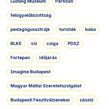
Ludwig Múzeum
Partizán
felügyelőbizottság
pedagógussztrájk
turisták
baba
BLKE
víz
csiga
PDSZ
Fortepan
időjárás
Imagine Budapest
Magyar Máltai Szeretetszolgálat
Budapesti Fesztiválzenekar
zászló