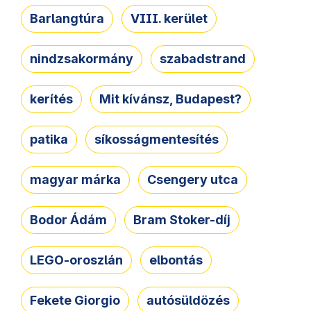
Barlangtúra
VIII. kerület
nindzsakormány
szabadstrand
kerítés
Mit kívánsz, Budapest?
patika
síkosságmentesítés
magyar márka
Csengery utca
Bodor Ádám
Bram Stoker-díj
LEGO-oroszlán
elbontás
Fekete Giorgio
autósüldözés