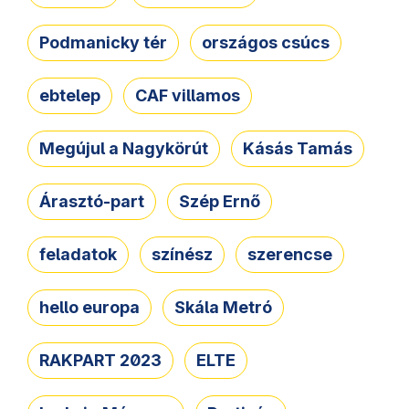
Podmanicky tér
országos csúcs
ebtelep
CAF villamos
Megújul a Nagykörút
Kásás Tamás
Árasztó-part
Szép Ernő
feladatok
színész
szerencse
hello europa
Skála Metró
RAKPART 2023
ELTE