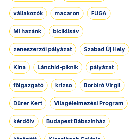
vállakozók
macaron
FUGA
Mi hazánk
biciklisáv
zeneszerzői pályázat
Szabad Új Hely
Kína
Lánchíd-piknik
pályázat
főigazgató
krizso
Borbíró Virgil
Dürer Kert
Világélelmezési Program
kérdőív
Budapest Bábszínház