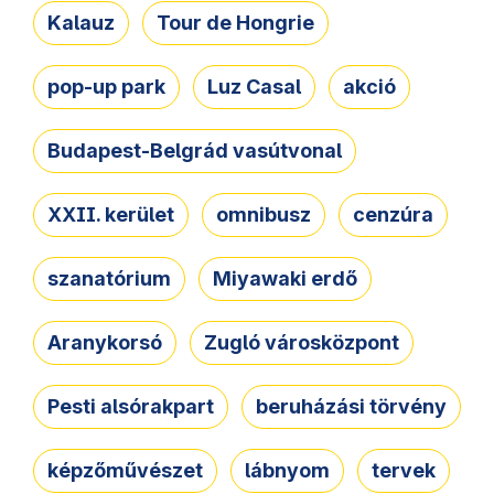
Kalauz
Tour de Hongrie
pop-up park
Luz Casal
akció
Budapest-Belgrád vasútvonal
XXII. kerület
omnibusz
cenzúra
szanatórium
Miyawaki erdő
Aranykorsó
Zugló városközpont
Pesti alsórakpart
beruházási törvény
képzőművészet
lábnyom
tervek