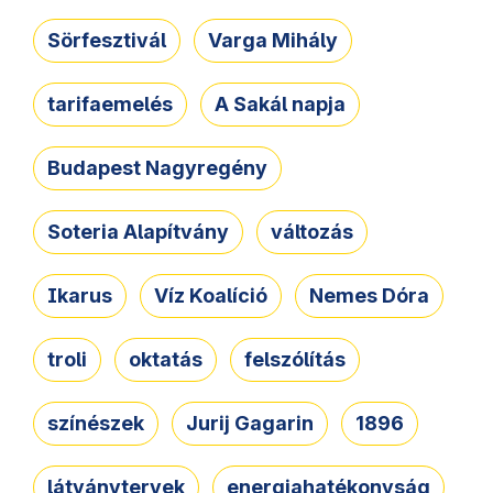
Sörfesztivál
Varga Mihály
tarifaemelés
A Sakál napja
Budapest Nagyregény
Soteria Alapítvány
változás
Ikarus
Víz Koalíció
Nemes Dóra
troli
oktatás
felszólítás
színészek
Jurij Gagarin
1896
látványtervek
energiahatékonyság