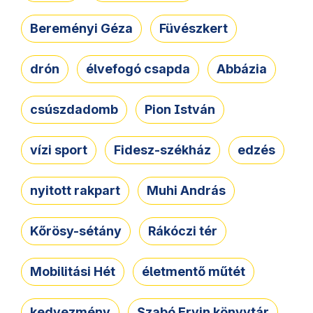
Bereményi Géza
Füvészkert
drón
élvefogó csapda
Abbázia
csúszdadomb
Pion István
vízi sport
Fidesz-székház
edzés
nyitott rakpart
Muhi András
Kőrösy-sétány
Rákóczi tér
Mobilitási Hét
életmentő műtét
kedvezmény
Szabó Ervin könyvtár