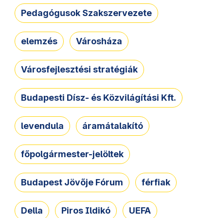
Pedagógusok Szakszervezete
elemzés
Városháza
Városfejlesztési stratégiák
Budapesti Dísz- és Közvilágítási Kft.
levendula
áramátalakító
főpolgármester-jelöltek
Budapest Jövője Fórum
férfiak
Della
Piros Ildikó
UEFA