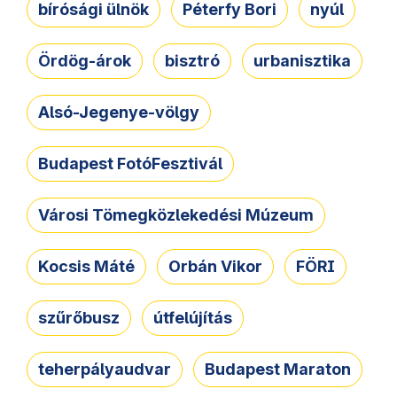
bírósági ülnök
Péterfy Bori
nyúl
Ördög-árok
bisztró
urbanisztika
Alsó-Jegenye-völgy
Budapest FotóFesztivál
Városi Tömegközlekedési Múzeum
Kocsis Máté
Orbán Vikor
FÖRI
szűrőbusz
útfelújítás
teherpályaudvar
Budapest Maraton