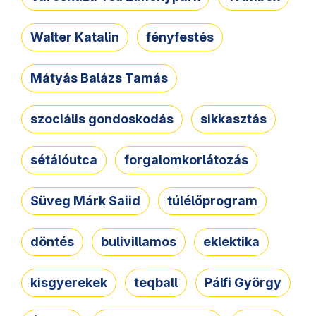
Walter Katalin
fényfestés
Mátyás Balázs Tamás
szociális gondoskodás
sikkasztás
sétálóutca
forgalomkorlátozás
Süveg Márk Saiid
túlélőprogram
döntés
bulivillamos
eklektika
kisgyerekek
teqball
Pálfi György