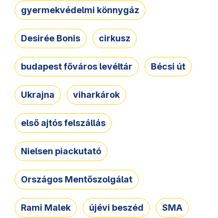
gyermekvédelmi könnygáz
Desirée Bonis
cirkusz
budapest főváros levéltár
Bécsi út
Ukrajna
viharkárok
első ajtós felszállás
Nielsen piackutató
Országos Mentőszolgálat
Rami Malek
újévi beszéd
SMA