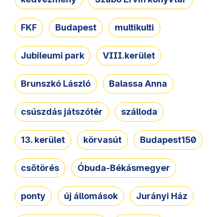
FKF
Budapest
multikulti
Jubileumi park
VIII.kerület
Brunszkó László
Balassa Anna
csúszdás játszótér
szálloda
13. kerület
körvasút
Budapest150
csőtörés
Óbuda-Békásmegyer
ponty
új állomások
Jurányi Ház