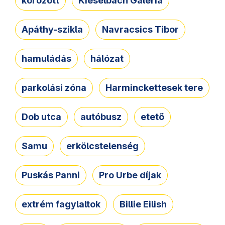
körözött
Kieselbach Galéria
Apáthy-szikla
Navracsics Tibor
hamuládás
hálózat
parkolási zóna
Harminckettesek tere
Dob utca
autóbusz
etető
Samu
erkölcstelenség
Puskás Panni
Pro Urbe díjak
extrém fagylaltok
Billie Eilish