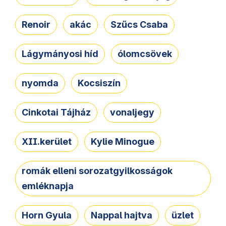
Renoir
akác
Szűcs Csaba
Lágymányosi híd
ólomcsövek
nyomda
Kocsiszín
Cinkotai Tájház
vonaljegy
XII.kerület
Kylie Minogue
romák elleni sorozatgyilkosságok
emléknapja
Horn Gyula
Nappal hajtva
üzlet