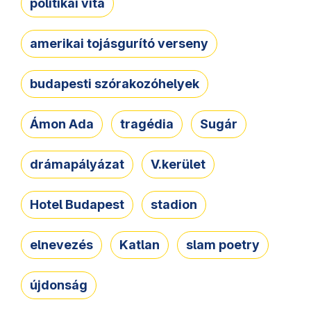
politikai vita
amerikai tojásgurító verseny
budapesti szórakozóhelyek
Ámon Ada
tragédia
Sugár
drámapályázat
V.kerület
Hotel Budapest
stadion
elnevezés
Katlan
slam poetry
újdonság