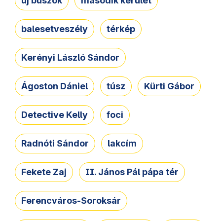
új buszok
második kerület
balesetveszély
térkép
Kerényi László Sándor
Ágoston Dániel
túsz
Kürti Gábor
Detective Kelly
foci
Radnóti Sándor
lakcím
Fekete Zaj
II. János Pál pápa tér
Ferencváros-Soroksár