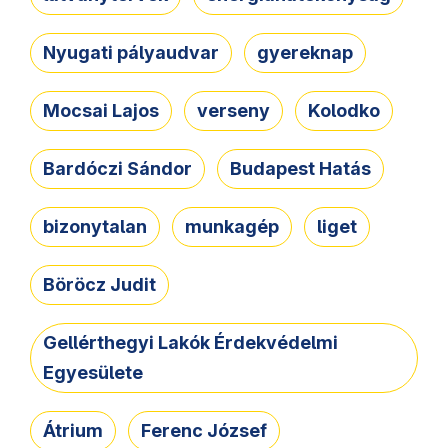
Nyugati pályaudvar
gyereknap
Mocsai Lajos
verseny
Kolodko
Bardóczi Sándor
Budapest Hatás
bizonytalan
munkagép
liget
Böröcz Judit
Gellérthegyi Lakók Érdekvédelmi
Egyesülete
Átrium
Ferenc József