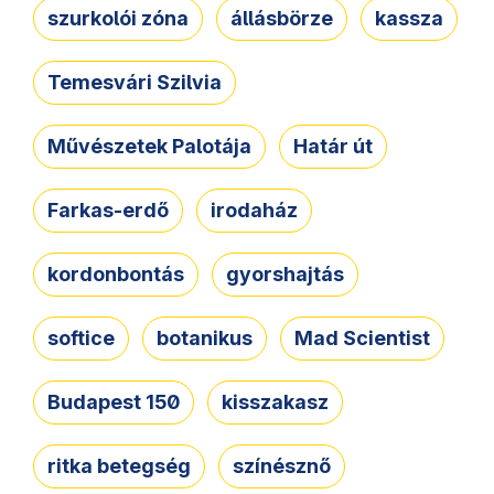
szurkolói zóna
állásbörze
kassza
Temesvári Szilvia
Művészetek Palotája
Határ út
Farkas-erdő
irodaház
kordonbontás
gyorshajtás
softice
botanikus
Mad Scientist
Budapest 150
kisszakasz
ritka betegség
színésznő