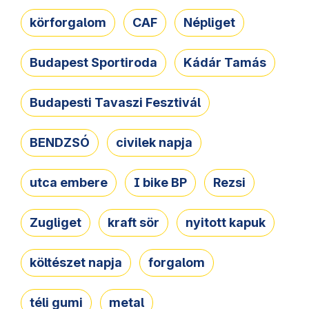
körforgalom
CAF
Népliget
Budapest Sportiroda
Kádár Tamás
Budapesti Tavaszi Fesztivál
BENDZSÓ
civilek napja
utca embere
I bike BP
Rezsi
Zugliget
kraft sör
nyitott kapuk
költészet napja
forgalom
téli gumi
metal