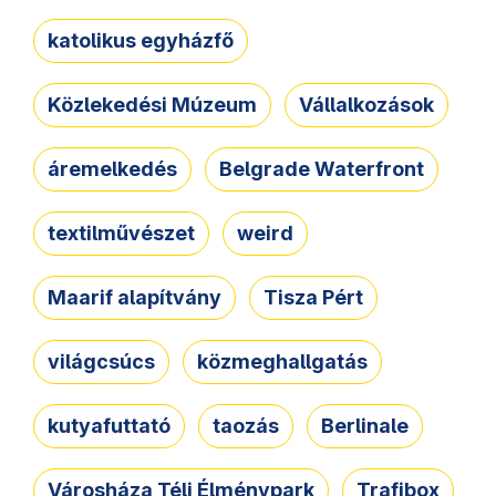
katolikus egyházfő
Közlekedési Múzeum
Vállalkozások
áremelkedés
Belgrade Waterfront
textilművészet
weird
Maarif alapítvány
Tisza Pért
világcsúcs
közmeghallgatás
kutyafuttató
taozás
Berlinale
Városháza Téli Élménypark
Trafibox