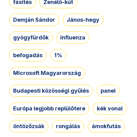
fásítés
Zenélő-kút
Demján Sándor
János-hegy
gyógyfürdők
influenza
befogadás
1%
Microsoft Magyarország
Budapesti közösségi gyűlés
panel
Európa legjobb replülőtere
kék vonal
öntözőzsák
rongálás
ámokfutás