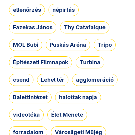
ellenőrzés
népirtás
Fazekas János
Thy Catafalque
MOL Bubi
Puskás Aréna
Tripo
Építészeti Filmnapok
Turbina
csend
Lehel tér
agglomeráció
Balettintézet
halottak napja
videotéka
Élet Menete
forradalom
Városligeti Műjég