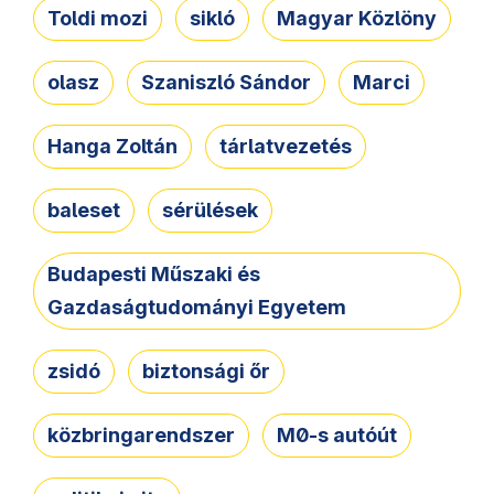
Toldi mozi
sikló
Magyar Közlöny
olasz
Szaniszló Sándor
Marci
Hanga Zoltán
tárlatvezetés
baleset
sérülések
Budapesti Műszaki és
Gazdaságtudományi Egyetem
zsidó
biztonsági őr
közbringarendszer
M0-s autóút