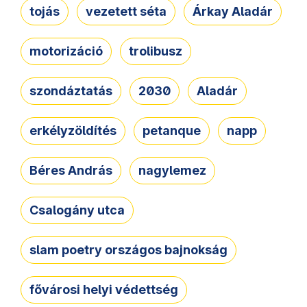
tojás
vezetett séta
Árkay Aladár
motorizáció
trolibusz
szondáztatás
2030
Aladár
erkélyzöldítés
petanque
napp
Béres András
nagylemez
Csalogány utca
slam poetry országos bajnokság
fővárosi helyi védettség