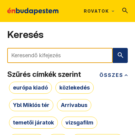
ROVATOK
Keresés
Keresés
Szűrés címkék szerint
ÖSSZES
európa kiadó
közlekedés
Ybl Miklós tér
Arrivabus
temetői járatok
vizsgafilm