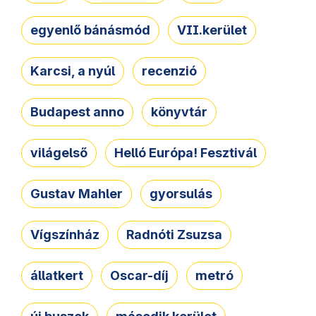
egyenlő bánásmód
VII.kerület
Karcsi, a nyúl
recenzió
Budapest anno
könyvtár
világelső
Helló Európa! Fesztivál
Gustav Mahler
gyorsulás
Vígszínház
Radnóti Zsuzsa
állatkert
Oscar-díj
metró