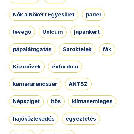
Nők a Nőkért Egyesület
padel
levegő
Unicum
japánkert
pápalátogatás
Saroktelek
fák
Közművek
évforduló
kamerarendszer
ANTSZ
Népsziget
hős
klímasemleges
hajóközlekedés
egyeztetés