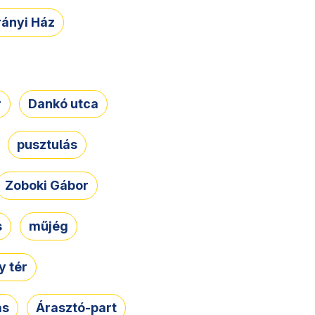
rányi Ház
r
Dankó utca
pusztulás
Zoboki Gábor
s
műjég
 tér
ás
Árasztó-part