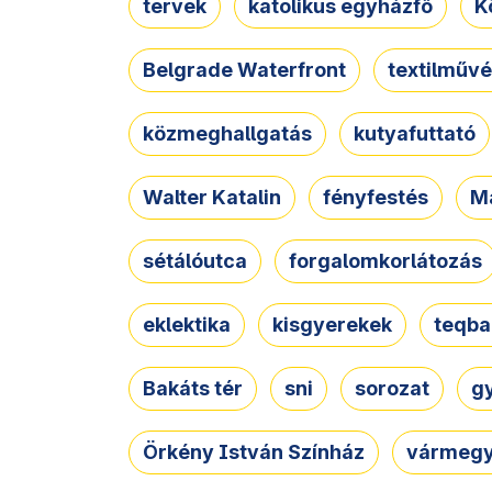
tervek
katolikus egyházfő
K
Belgrade Waterfront
textilművé
közmeghallgatás
kutyafuttató
Walter Katalin
fényfestés
M
sétálóutca
forgalomkorlátozás
eklektika
kisgyerekek
teqba
Bakáts tér
sni
sorozat
g
Örkény István Színház
vármegy