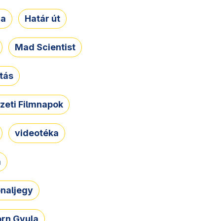
ja
Határ út
Mad Scientist
tás
zeti Filmnapok
videotéka
a
naljegy
rn Gyula