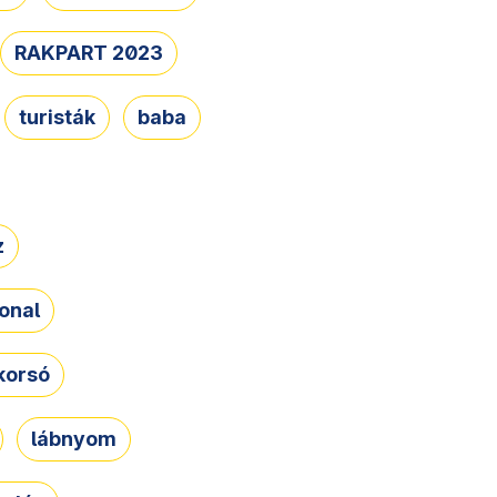
RAKPART 2023
turisták
baba
z
onal
korsó
lábnyom