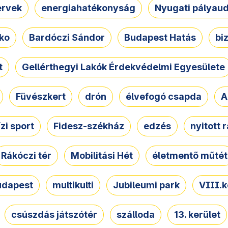
ervek
energiahatékonyság
Nyugati pályau
ko
Bardóczi Sándor
Budapest Hatás
bi
t
Gellérthegyi Lakók Érdekvédelmi Egyesülete
Füvészkert
drón
élvefogó csapda
A
ízi sport
Fidesz-székház
edzés
nyitott 
Rákóczi tér
Mobilitási Hét
életmentő műtét
udapest
multikulti
Jubileumi park
VIII.k
csúszdás játszótér
szálloda
13. kerület