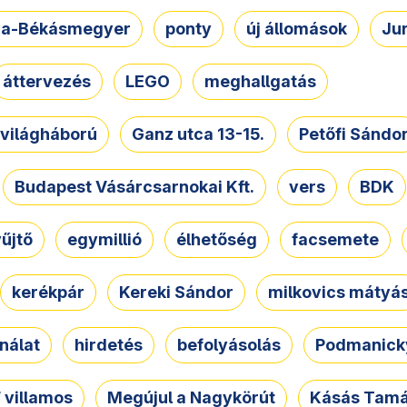
a-Békásmegyer
ponty
új állomások
Ju
áttervezés
LEGO
meghallgatás
. világháború
Ganz utca 13-15.
Petőfi Sándo
Budapest Vásárcsarnokai Kft.
vers
BDK
űjtő
egymillió
élhetőség
facsemete
kerékpár
Kereki Sándor
milkovics mátyá
nálat
hirdetés
befolyásolás
Podmanicky
 villamos
Megújul a Nagykörút
Kásás Tam