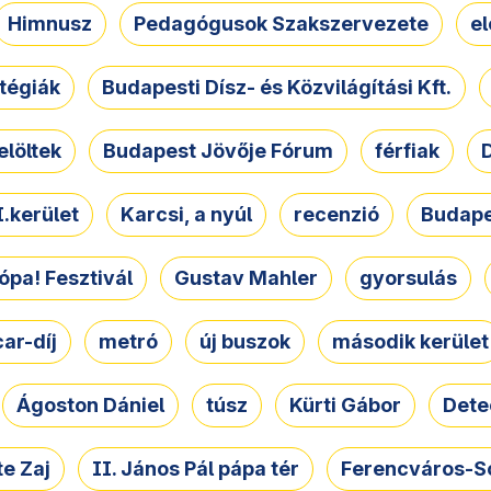
Himnusz
Pedagógusok Szakszervezete
e
atégiák
Budapesti Dísz- és Közvilágítási Kft.
elöltek
Budapest Jövője Fórum
férfiak
D
.kerület
Karcsi, a nyúl
recenzió
Budape
ópa! Fesztivál
Gustav Mahler
gyorsulás
ar-díj
metró
új buszok
második kerület
Ágoston Dániel
túsz
Kürti Gábor
Dete
e Zaj
II. János Pál pápa tér
Ferencváros-S