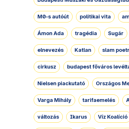
M0-s autóút
politikai vita
am
Ámon Ada
tragédia
Sugár
elnevezés
Katlan
slam poet
cirkusz
budapest főváros levélt
Nielsen piackutató
Országos Me
Varga Mihály
tarifaemelés
A
változás
Ikarus
Víz Koalíció