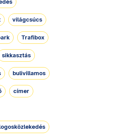
edés
t
világcsúcs
park
Trafibox
sikkasztás
s
bulivillamos
ő
címer
logosközlekedés