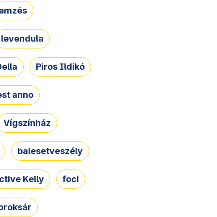
lemzés
levendula
ella
Piros Ildikó
st anno
Vígszínház
balesetveszély
ctive Kelly
foci
oroksár