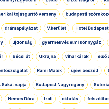
erikai tojásgurító verseny
budapesti szórakoz
drámapályázat
V.kerület
Hotel Budapest
ry
újdonság
gyermekvédelmi könnygáz
ár
Bécsi út
Ukrajna
viharkárok
első 
ntőszolgálat
Rami Malek
újévi beszéd
 Sakál napja
Budapest Nagyregény
Soteri
Nemes Dóra
troli
oktatás
felszólítá