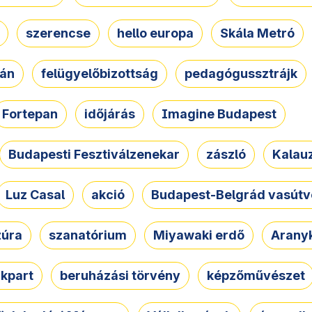
szerencse
hello europa
Skála Metró
zán
felügyelőbizottság
pedagógussztrájk
Fortepan
időjárás
Imagine Budapest
Budapesti Fesztiválzenekar
zászló
Kalau
Luz Casal
akció
Budapest-Belgrád vasútv
zúra
szanatórium
Miyawaki erdő
Arany
akpart
beruházási törvény
képzőművészet