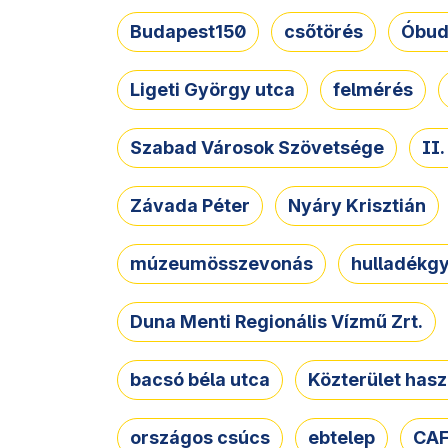
Budapest150
csőtörés
Óbud
Ligeti György utca
felmérés
Szabad Városok Szövetsége
II
Závada Péter
Nyáry Krisztián
múzeumösszevonás
hulladékgy
Duna Menti Regionális Vízmű Zrt.
bacsó béla utca
Közterület hasz
országos csúcs
ebtelep
CAF