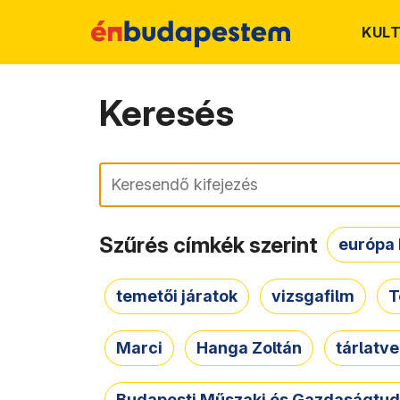
KUL
Keresés
Keresés
Szűrés címkék szerint
európa 
temetői járatok
vizsgafilm
T
Marci
Hanga Zoltán
tárlatv
Budapesti Műszaki és Gazdaságtu