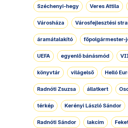
Széchenyi-hegy
Veres Attila
Városháza
Városfejlesztési str
áramátalakító
főpolgármester-j
UEFA
egyenlő bánásmód
VII
könyvtár
világelső
Helló Eur
Radnóti Zsuzsa
állatkert
Osc
térkép
Kerényi László Sándor
Radnóti Sándor
lakcím
Feket