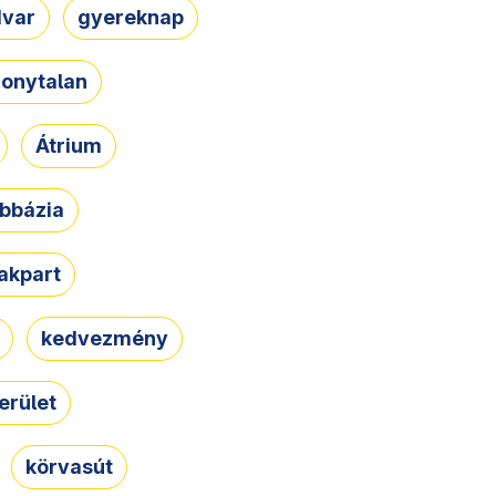
dvar
gyereknap
zonytalan
Átrium
bbázia
rakpart
kedvezmény
erület
körvasút