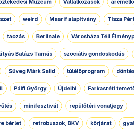
özlekedési Múzeum
Vállalkozások
áremelk
szet
weird
Maarif alapítvány
Tisza Pér
taozás
Berlinale
Városháza Téli Élmény
átyás Balázs Tamás
szociális gondoskodás
Süveg Márk Saiid
túlélőprogram
dönté
ll
Pálfi György
Újdelhi
Farkasréti temet
yűlés
minifesztivál
repülőtéri vonaljegy
e bérlet
retrobuszok, BKV
körjárat
gya