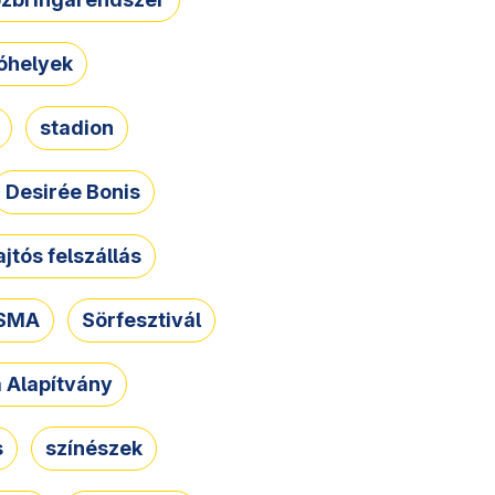
óhelyek
stadion
Desirée Bonis
ajtós felszállás
SMA
Sörfesztivál
a Alapítvány
s
színészek