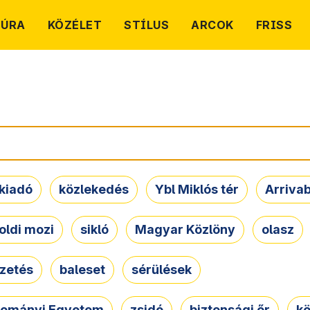
TÚRA
KÖZÉLET
STÍLUS
ARCOK
FRISS
kiadó
közlekedés
Ybl Miklós tér
Arriva
oldi mozi
sikló
Magyar Közlöny
olasz
ezetés
baleset
sérülések
dományi Egyetem
zsidó
biztonsági őr
kö