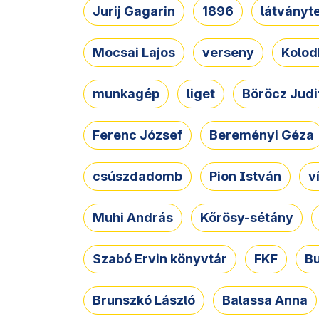
Jurij Gagarin
1896
látványt
Mocsai Lajos
verseny
Kolod
munkagép
liget
Böröcz Judi
Ferenc József
Bereményi Géza
csúszdadomb
Pion István
v
Muhi András
Kőrösy-sétány
Szabó Ervin könyvtár
FKF
B
Brunszkó László
Balassa Anna