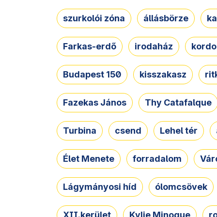
szurkolói zóna
állásbörze
ka
Farkas-erdő
irodaház
kordo
Budapest 150
kisszakasz
ri
Fazekas János
Thy Catafalque
Turbina
csend
Lehel tér
Élet Menete
forradalom
Vár
Lágymányosi híd
ólomcsövek
XII.kerület
Kylie Minogue
r