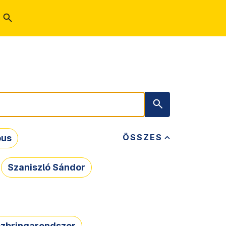
ÖSSZES
bus
Szaniszló Sándor
zbringarendszer