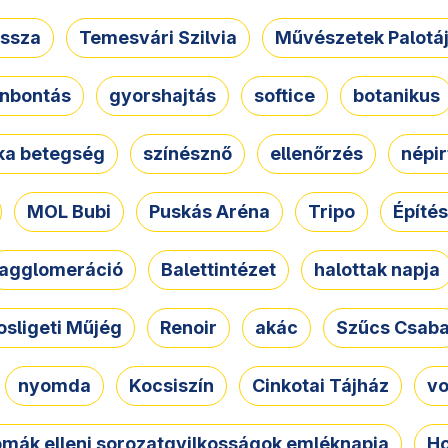
ssza
Temesvári Szilvia
Művészetek Palotá
nbontás
gyorshajtás
softice
botanikus
tka betegség
színésznő
ellenőrzés
népir
MOL Bubi
Puskás Aréna
Tripo
Építés
agglomeráció
Balettintézet
halottak napja
osligeti Műjég
Renoir
akác
Szűcs Csab
nyomda
Kocsiszín
Cinkotai Tájház
vo
omák elleni sorozatgyilkosságok emléknapja
Ho