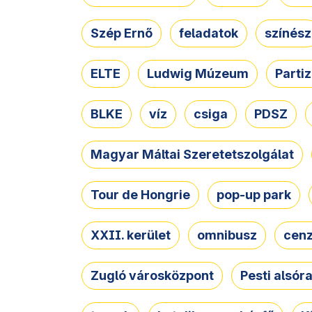
Szép Ernő
feladatok
színész
ELTE
Ludwig Múzeum
Parti
BLKE
víz
csiga
PDSZ
Magyar Máltai Szeretetszolgálat
Tour de Hongrie
pop-up park
XXII. kerület
omnibusz
cen
Zugló városközpont
Pesti alsór