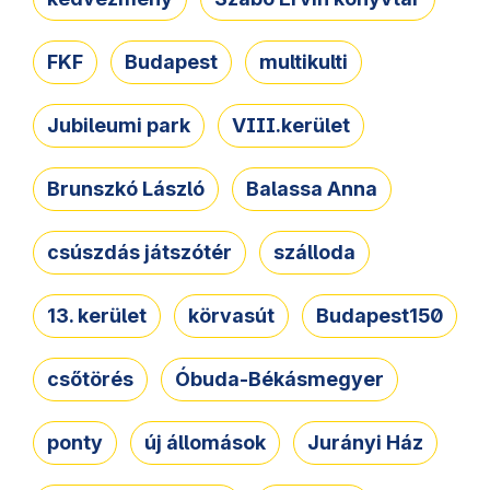
FKF
Budapest
multikulti
Jubileumi park
VIII.kerület
Brunszkó László
Balassa Anna
csúszdás játszótér
szálloda
13. kerület
körvasút
Budapest150
csőtörés
Óbuda-Békásmegyer
ponty
új állomások
Jurányi Ház