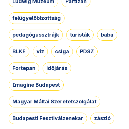
Ludwig Múzeum
Partizán
felügyelőbizottság
pedagógussztrájk
turisták
baba
BLKE
víz
csiga
PDSZ
Fortepan
időjárás
Imagine Budapest
Magyar Máltai Szeretetszolgálat
Budapesti Fesztiválzenekar
zászló