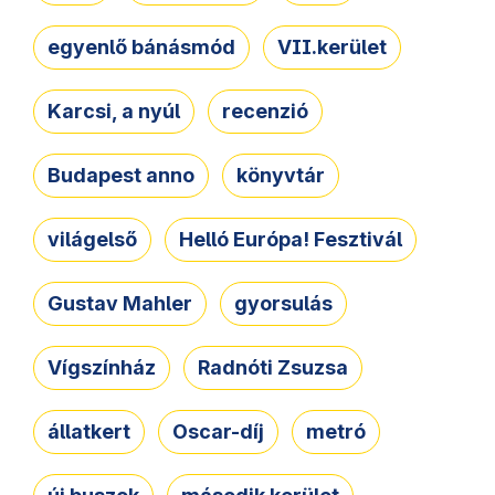
egyenlő bánásmód
VII.kerület
Karcsi, a nyúl
recenzió
Budapest anno
könyvtár
világelső
Helló Európa! Fesztivál
Gustav Mahler
gyorsulás
Vígszínház
Radnóti Zsuzsa
állatkert
Oscar-díj
metró