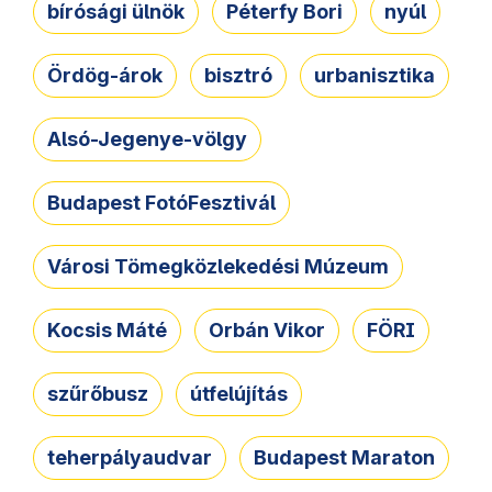
bírósági ülnök
Péterfy Bori
nyúl
Ördög-árok
bisztró
urbanisztika
Alsó-Jegenye-völgy
Budapest FotóFesztivál
Városi Tömegközlekedési Múzeum
Kocsis Máté
Orbán Vikor
FÖRI
szűrőbusz
útfelújítás
teherpályaudvar
Budapest Maraton