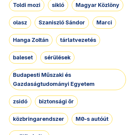
Toldi mozi
sikló
Magyar Közlöny
olasz
Szaniszló Sándor
Marci
Hanga Zoltán
tárlatvezetés
baleset
sérülések
Budapesti Műszaki és
Gazdaságtudományi Egyetem
zsidó
biztonsági őr
közbringarendszer
M0-s autóút