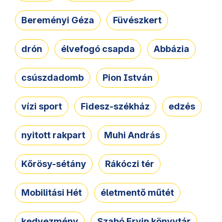
Bereményi Géza
Füvészkert
drón
élvefogó csapda
Abbázia
csúszdadomb
Pion István
vízi sport
Fidesz-székház
edzés
nyitott rakpart
Muhi András
Kőrösy-sétány
Rákóczi tér
Mobilitási Hét
életmentő műtét
kedvezmény
Szabó Ervin könyvtár