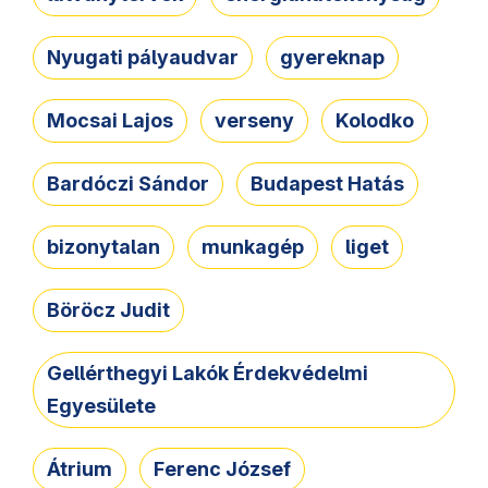
Nyugati pályaudvar
gyereknap
Mocsai Lajos
verseny
Kolodko
Bardóczi Sándor
Budapest Hatás
bizonytalan
munkagép
liget
Böröcz Judit
Gellérthegyi Lakók Érdekvédelmi
Egyesülete
Átrium
Ferenc József