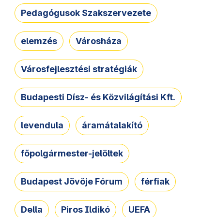
Pedagógusok Szakszervezete
elemzés
Városháza
Városfejlesztési stratégiák
Budapesti Dísz- és Közvilágítási Kft.
levendula
áramátalakító
főpolgármester-jelöltek
Budapest Jövője Fórum
férfiak
Della
Piros Ildikó
UEFA