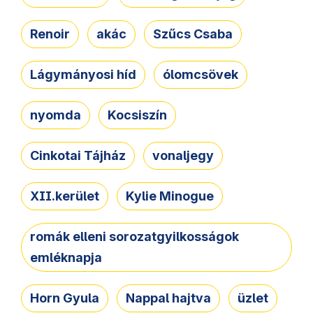
Renoir
akác
Szűcs Csaba
Lágymányosi híd
ólomcsövek
nyomda
Kocsiszín
Cinkotai Tájház
vonaljegy
XII.kerület
Kylie Minogue
romák elleni sorozatgyilkosságok
emléknapja
Horn Gyula
Nappal hajtva
üzlet