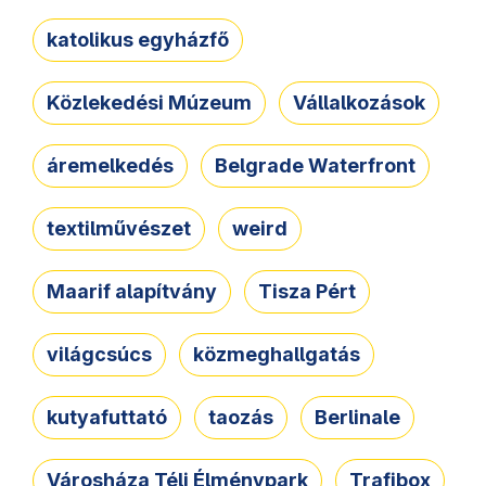
katolikus egyházfő
Közlekedési Múzeum
Vállalkozások
áremelkedés
Belgrade Waterfront
textilművészet
weird
Maarif alapítvány
Tisza Pért
világcsúcs
közmeghallgatás
kutyafuttató
taozás
Berlinale
Városháza Téli Élménypark
Trafibox