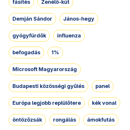
fásítés
Zenélő-kút
Demján Sándor
János-hegy
gyógyfürdők
influenza
befogadás
1%
Microsoft Magyarország
Budapesti közösségi gyűlés
panel
Európa legjobb replülőtere
kék vonal
öntözőzsák
rongálás
ámokfutás