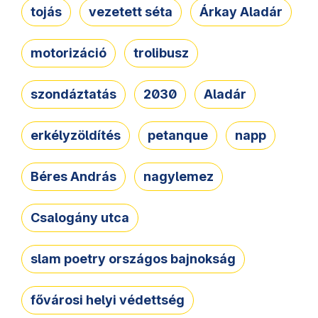
tojás
vezetett séta
Árkay Aladár
motorizáció
trolibusz
szondáztatás
2030
Aladár
erkélyzöldítés
petanque
napp
Béres András
nagylemez
Csalogány utca
slam poetry országos bajnokság
fővárosi helyi védettség