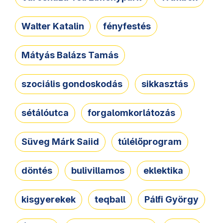
Walter Katalin
fényfestés
Mátyás Balázs Tamás
szociális gondoskodás
sikkasztás
sétálóutca
forgalomkorlátozás
Süveg Márk Saiid
túlélőprogram
döntés
bulivillamos
eklektika
kisgyerekek
teqball
Pálfi György