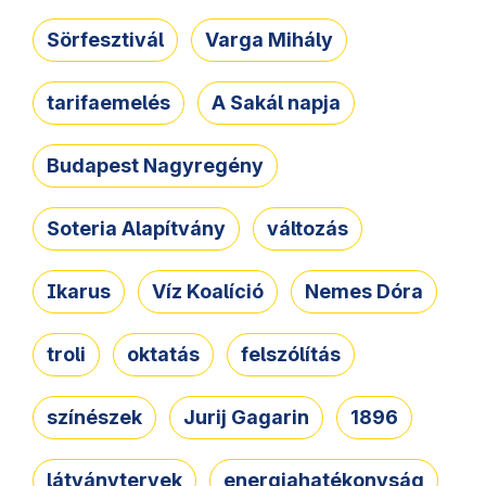
Sörfesztivál
Varga Mihály
tarifaemelés
A Sakál napja
Budapest Nagyregény
Soteria Alapítvány
változás
Ikarus
Víz Koalíció
Nemes Dóra
troli
oktatás
felszólítás
színészek
Jurij Gagarin
1896
látványtervek
energiahatékonyság