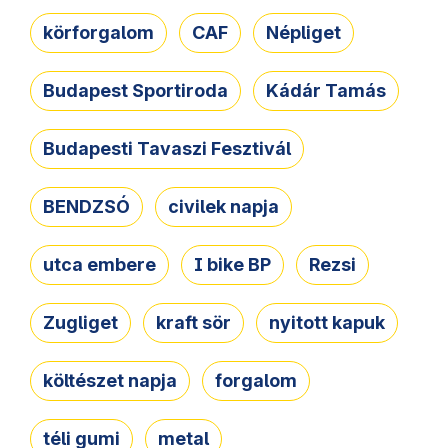
körforgalom
CAF
Népliget
Budapest Sportiroda
Kádár Tamás
Budapesti Tavaszi Fesztivál
BENDZSÓ
civilek napja
utca embere
I bike BP
Rezsi
Zugliget
kraft sör
nyitott kapuk
költészet napja
forgalom
téli gumi
metal