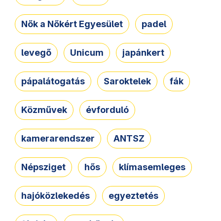
Nők a Nőkért Egyesület
padel
levegő
Unicum
japánkert
pápalátogatás
Saroktelek
fák
Közművek
évforduló
kamerarendszer
ANTSZ
Népsziget
hős
klímasemleges
hajóközlekedés
egyeztetés