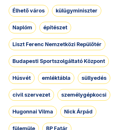
Élhető város
külügyminiszter
Naplóm
építészet
Liszt Ferenc Nemzetközi Repülőtér
Budapesti Sportszolgáltató Központ
Húsvét
emléktábla
süllyedés
civil szervezet
személygépkocsi
Hugonnai Vilma
Nick Árpád
fülemüle
BP Fatár