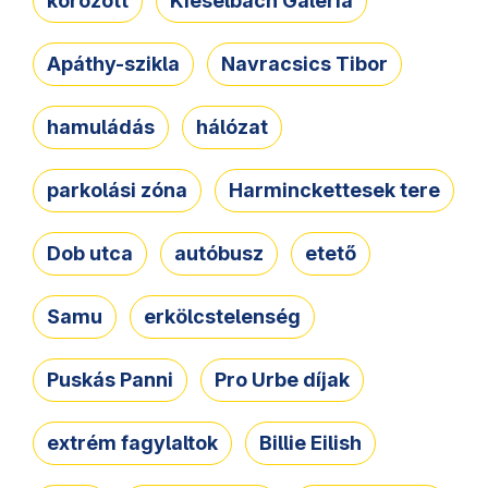
körözött
Kieselbach Galéria
Apáthy-szikla
Navracsics Tibor
hamuládás
hálózat
parkolási zóna
Harminckettesek tere
Dob utca
autóbusz
etető
Samu
erkölcstelenség
Puskás Panni
Pro Urbe díjak
extrém fagylaltok
Billie Eilish