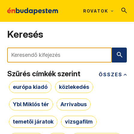
ROVATOK
Keresés
Keresés
Szűrés címkék szerint
ÖSSZES
európa kiadó
közlekedés
Ybl Miklós tér
Arrivabus
temetői járatok
vizsgafilm