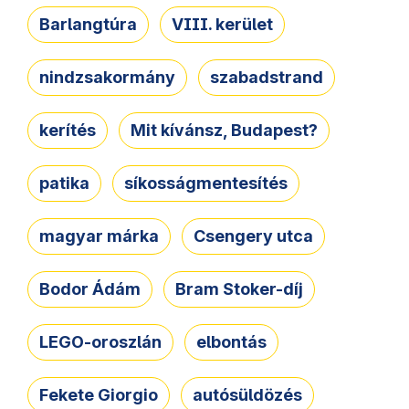
Barlangtúra
VIII. kerület
nindzsakormány
szabadstrand
kerítés
Mit kívánsz, Budapest?
patika
síkosságmentesítés
magyar márka
Csengery utca
Bodor Ádám
Bram Stoker-díj
LEGO-oroszlán
elbontás
Fekete Giorgio
autósüldözés