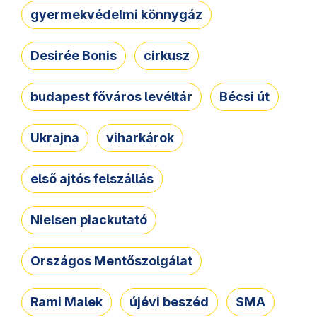
gyermekvédelmi könnygáz
Desirée Bonis
cirkusz
budapest főváros levéltár
Bécsi út
Ukrajna
viharkárok
első ajtós felszállás
Nielsen piackutató
Országos Mentőszolgálat
Rami Malek
újévi beszéd
SMA