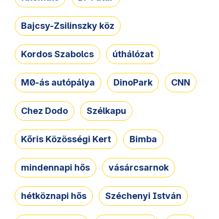
Bajcsy-Zsilinszky köz
Kordos Szabolcs
úthálózat
M0-ás autópálya
DinoPark
CNN
Chez Dodo
Szélkapu
Kőris Közösségi Kert
Bimba
mindennapi hős
vásárcsarnok
hétköznapi hős
Széchenyi István