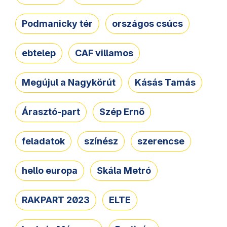
Podmanicky tér
országos csúcs
ebtelep
CAF villamos
Megújul a Nagykörút
Kásás Tamás
Árasztó-part
Szép Ernő
feladatok
színész
szerencse
hello europa
Skála Metró
RAKPART 2023
ELTE