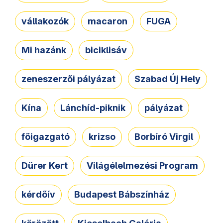
vállakozók
macaron
FUGA
Mi hazánk
biciklisáv
zeneszerzői pályázat
Szabad Új Hely
Kína
Lánchíd-piknik
pályázat
főigazgató
krizso
Borbíró Virgil
Dürer Kert
Világélelmezési Program
kérdőív
Budapest Bábszínház