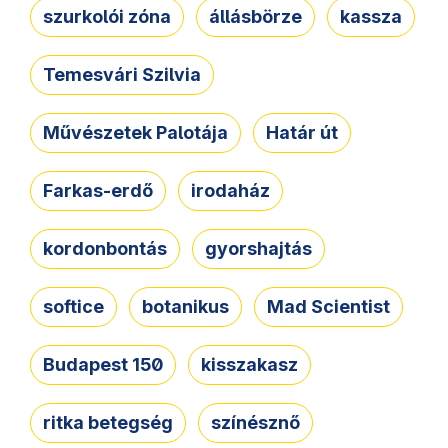
szurkolói zóna
állásbörze
kassza
Temesvári Szilvia
Művészetek Palotája
Határ út
Farkas-erdő
irodaház
kordonbontás
gyorshajtás
softice
botanikus
Mad Scientist
Budapest 150
kisszakasz
ritka betegség
színésznő