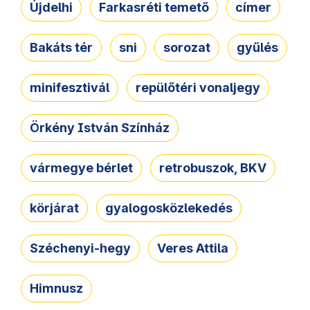
Újdelhi
Farkasréti temető
címer
Bakáts tér
sni
sorozat
gyűlés
minifesztivál
repülőtéri vonaljegy
Örkény István Színház
vármegye bérlet
retrobuszok, BKV
körjárat
gyalogosközlekedés
Széchenyi-hegy
Veres Attila
Himnusz