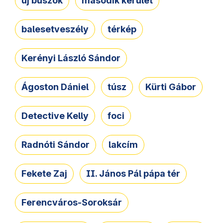
új buszok
második kerület
balesetveszély
térkép
Kerényi László Sándor
Ágoston Dániel
túsz
Kürti Gábor
Detective Kelly
foci
Radnóti Sándor
lakcím
Fekete Zaj
II. János Pál pápa tér
Ferencváros-Soroksár