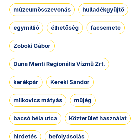
múzeumösszevonás
hulladékgyűjtő
egymillió
élhetőség
facsemete
Zoboki Gábor
Duna Menti Regionális Vízmű Zrt.
kerékpár
Kereki Sándor
milkovics mátyás
műjég
bacsó béla utca
Közterület használat
hirdetés
befolyásolás