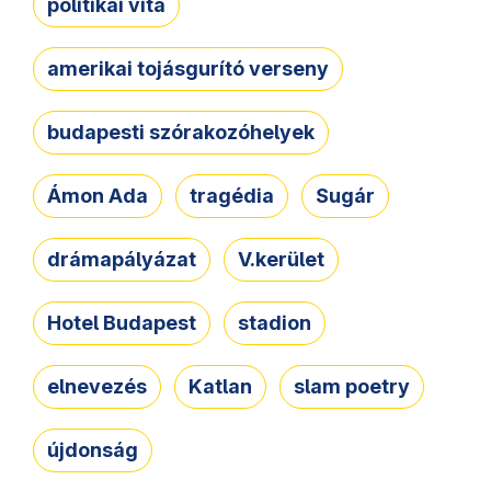
politikai vita
amerikai tojásgurító verseny
budapesti szórakozóhelyek
Ámon Ada
tragédia
Sugár
drámapályázat
V.kerület
Hotel Budapest
stadion
elnevezés
Katlan
slam poetry
újdonság