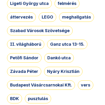
Ligeti György utca
felmérés
áttervezés
LEGO
meghallgatás
Szabad Városok Szövetsége
II. világháború
Ganz utca 13-15.
Petőfi Sándor
Dankó utca
Závada Péter
Nyáry Krisztián
Budapest Vásárcsarnokai Kft.
vers
BDK
pusztulás