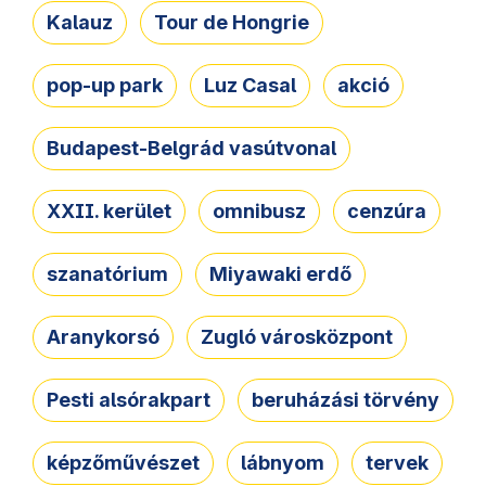
Kalauz
Tour de Hongrie
pop-up park
Luz Casal
akció
Budapest-Belgrád vasútvonal
XXII. kerület
omnibusz
cenzúra
szanatórium
Miyawaki erdő
Aranykorsó
Zugló városközpont
Pesti alsórakpart
beruházási törvény
képzőművészet
lábnyom
tervek