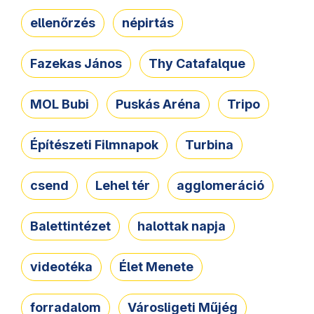
ellenőrzés
népirtás
Fazekas János
Thy Catafalque
MOL Bubi
Puskás Aréna
Tripo
Építészeti Filmnapok
Turbina
csend
Lehel tér
agglomeráció
Balettintézet
halottak napja
videotéka
Élet Menete
forradalom
Városligeti Műjég