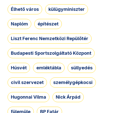
Élhető város
külügyminiszter
Naplóm
építészet
Liszt Ferenc Nemzetközi Repülőtér
Budapesti Sportszolgáltató Központ
Húsvét
emléktábla
süllyedés
civil szervezet
személygépkocsi
Hugonnai Vilma
Nick Árpád
fülemüle
BP Fatár