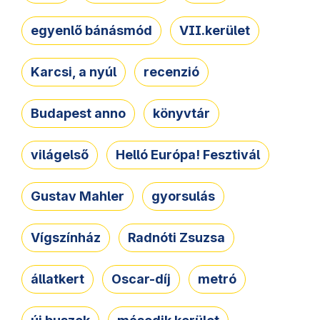
egyenlő bánásmód
VII.kerület
Karcsi, a nyúl
recenzió
Budapest anno
könyvtár
világelső
Helló Európa! Fesztivál
Gustav Mahler
gyorsulás
Vígszínház
Radnóti Zsuzsa
állatkert
Oscar-díj
metró