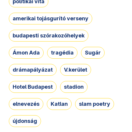
politikai vita
amerikai tojásgurító verseny
budapesti szórakozóhelyek
Ámon Ada
tragédia
Sugár
drámapályázat
V.kerület
Hotel Budapest
stadion
elnevezés
Katlan
slam poetry
újdonság