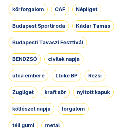
körforgalom
CAF
Népliget
Budapest Sportiroda
Kádár Tamás
Budapesti Tavaszi Fesztivál
BENDZSÓ
civilek napja
utca embere
I bike BP
Rezsi
Zugliget
kraft sör
nyitott kapuk
költészet napja
forgalom
téli gumi
metal