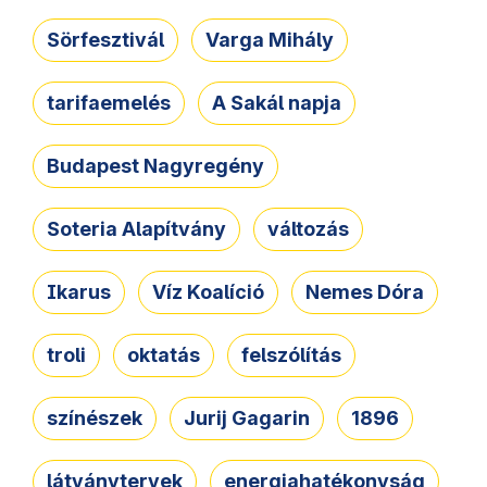
Sörfesztivál
Varga Mihály
tarifaemelés
A Sakál napja
Budapest Nagyregény
Soteria Alapítvány
változás
Ikarus
Víz Koalíció
Nemes Dóra
troli
oktatás
felszólítás
színészek
Jurij Gagarin
1896
látványtervek
energiahatékonyság