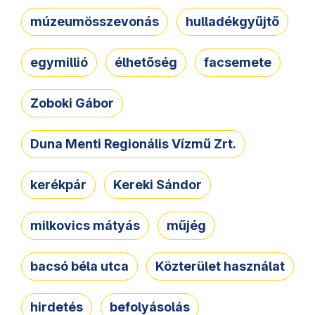
múzeumösszevonás
hulladékgyűjtő
egymillió
élhetőség
facsemete
Zoboki Gábor
Duna Menti Regionális Vízmű Zrt.
kerékpár
Kereki Sándor
milkovics mátyás
műjég
bacsó béla utca
Közterület használat
hirdetés
befolyásolás