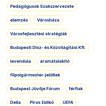
Pedagógusok Szakszervezete
elemzés
Városháza
Városfejlesztési stratégiák
Budapesti Dísz- és Közvilágítási Kft.
levendula
áramátalakító
főpolgármester-jelöltek
Budapest Jövője Fórum
férfiak
Della
Piros Ildikó
UEFA