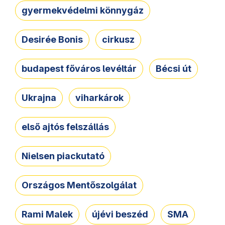
gyermekvédelmi könnygáz
Desirée Bonis
cirkusz
budapest főváros levéltár
Bécsi út
Ukrajna
viharkárok
első ajtós felszállás
Nielsen piackutató
Országos Mentőszolgálat
Rami Malek
újévi beszéd
SMA