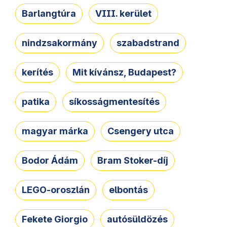
Barlangtúra
VIII. kerület
nindzsakormány
szabadstrand
kerítés
Mit kívánsz, Budapest?
patika
síkosságmentesítés
magyar márka
Csengery utca
Bodor Ádám
Bram Stoker-díj
LEGO-oroszlán
elbontás
Fekete Giorgio
autósüldözés