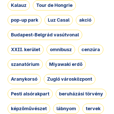
Kalauz
Tour de Hongrie
pop-up park
Luz Casal
akció
Budapest-Belgrád vasútvonal
XXII. kerület
omnibusz
cenzúra
szanatórium
Miyawaki erdő
Aranykorsó
Zugló városközpont
Pesti alsórakpart
beruházási törvény
képzőművészet
lábnyom
tervek