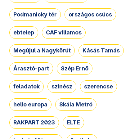
Podmanicky tér
országos csúcs
ebtelep
CAF villamos
Megújul a Nagykörút
Kásás Tamás
Árasztó-part
Szép Ernő
feladatok
színész
szerencse
hello europa
Skála Metró
RAKPART 2023
ELTE