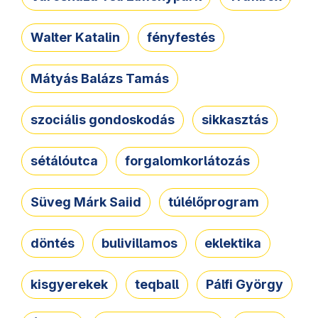
Walter Katalin
fényfestés
Mátyás Balázs Tamás
szociális gondoskodás
sikkasztás
sétálóutca
forgalomkorlátozás
Süveg Márk Saiid
túlélőprogram
döntés
bulivillamos
eklektika
kisgyerekek
teqball
Pálfi György