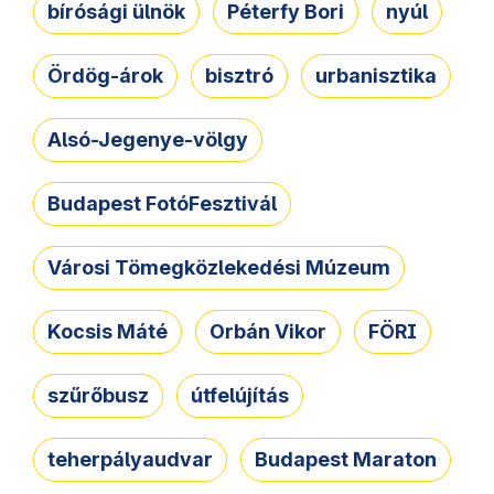
bírósági ülnök
Péterfy Bori
nyúl
Ördög-árok
bisztró
urbanisztika
Alsó-Jegenye-völgy
Budapest FotóFesztivál
Városi Tömegközlekedési Múzeum
Kocsis Máté
Orbán Vikor
FÖRI
szűrőbusz
útfelújítás
teherpályaudvar
Budapest Maraton