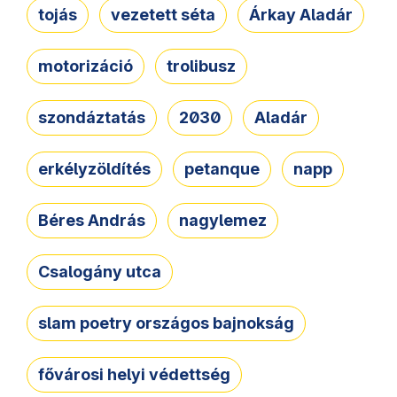
tojás
vezetett séta
Árkay Aladár
motorizáció
trolibusz
szondáztatás
2030
Aladár
erkélyzöldítés
petanque
napp
Béres András
nagylemez
Csalogány utca
slam poetry országos bajnokság
fővárosi helyi védettség