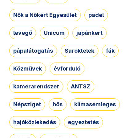
Nők a Nőkért Egyesület
padel
levegő
Unicum
japánkert
pápalátogatás
Saroktelek
fák
Közművek
évforduló
kamerarendszer
ANTSZ
Népsziget
hős
klímasemleges
hajóközlekedés
egyeztetés