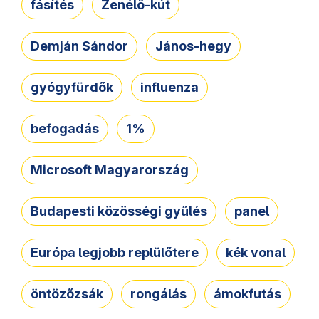
fásítés
Zenélő-kút
Demján Sándor
János-hegy
gyógyfürdők
influenza
befogadás
1%
Microsoft Magyarország
Budapesti közösségi gyűlés
panel
Európa legjobb replülőtere
kék vonal
öntözőzsák
rongálás
ámokfutás