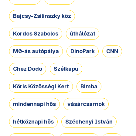
Bajcsy-Zsilinszky köz
Kordos Szabolcs
úthálózat
M0-ás autópálya
DinoPark
CNN
Chez Dodo
Szélkapu
Kőris Közösségi Kert
Bimba
mindennapi hős
vásárcsarnok
hétköznapi hős
Széchenyi István