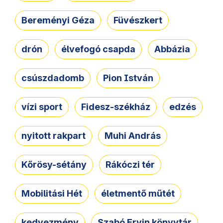
Bereményi Géza
Füvészkert
drón
élvefogó csapda
Abbázia
csúszdadomb
Pion István
vízi sport
Fidesz-székház
edzés
nyitott rakpart
Muhi András
Kőrösy-sétány
Rákóczi tér
Mobilitási Hét
életmentő műtét
kedvezmény
Szabó Ervin könyvtár