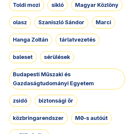
Toldi mozi
sikló
Magyar Közlöny
olasz
Szaniszló Sándor
Marci
Hanga Zoltán
tárlatvezetés
baleset
sérülések
Budapesti Műszaki és
Gazdaságtudományi Egyetem
zsidó
biztonsági őr
közbringarendszer
M0-s autóút