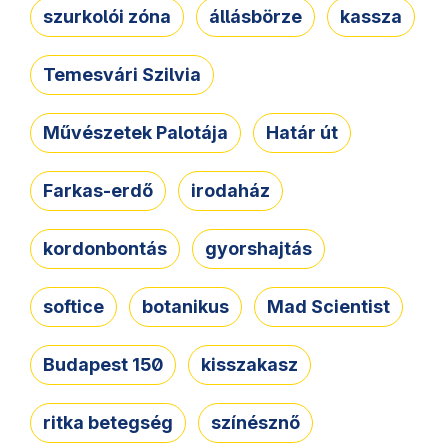
szurkolói zóna
állásbörze
kassza
Temesvári Szilvia
Művészetek Palotája
Határ út
Farkas-erdő
irodaház
kordonbontás
gyorshajtás
softice
botanikus
Mad Scientist
Budapest 150
kisszakasz
ritka betegség
színésznő