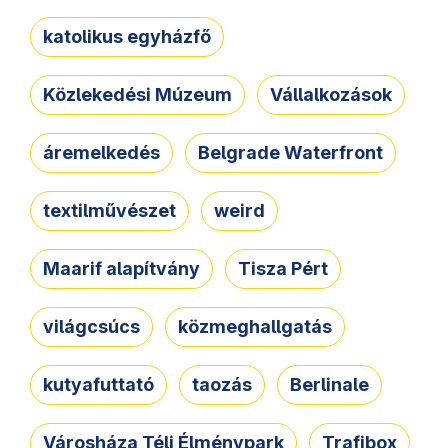
katolikus egyházfő
Közlekedési Múzeum
Vállalkozások
áremelkedés
Belgrade Waterfront
textilművészet
weird
Maarif alapítvány
Tisza Pért
világcsúcs
közmeghallgatás
kutyafuttató
taozás
Berlinale
Városháza Téli Élménypark
Trafibox