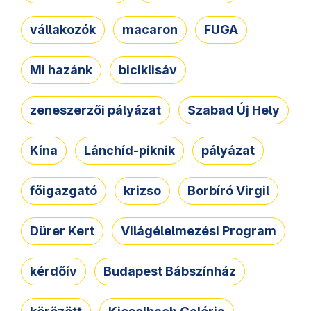
vállakozók
macaron
FUGA
Mi hazánk
biciklisáv
zeneszerzői pályázat
Szabad Új Hely
Kína
Lánchíd-piknik
pályázat
főigazgató
krizso
Borbíró Virgil
Dürer Kert
Világélelmezési Program
kérdőív
Budapest Bábszínház