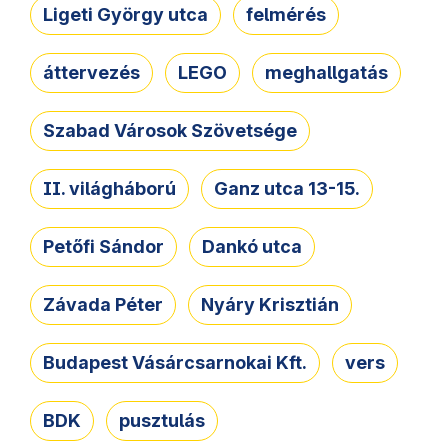
Ligeti György utca
felmérés
áttervezés
LEGO
meghallgatás
Szabad Városok Szövetsége
II. világháború
Ganz utca 13-15.
Petőfi Sándor
Dankó utca
Závada Péter
Nyáry Krisztián
Budapest Vásárcsarnokai Kft.
vers
BDK
pusztulás