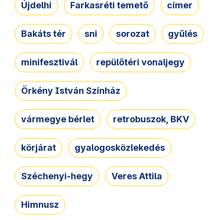
Újdelhi
Farkasréti temető
címer
Bakáts tér
sni
sorozat
gyűlés
minifesztivál
repülőtéri vonaljegy
Örkény István Színház
vármegye bérlet
retrobuszok, BKV
körjárat
gyalogosközlekedés
Széchenyi-hegy
Veres Attila
Himnusz