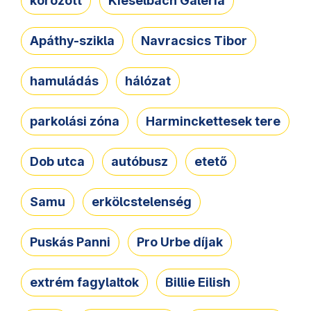
körözött
Kieselbach Galéria
Apáthy-szikla
Navracsics Tibor
hamuládás
hálózat
parkolási zóna
Harminckettesek tere
Dob utca
autóbusz
etető
Samu
erkölcstelenség
Puskás Panni
Pro Urbe díjak
extrém fagylaltok
Billie Eilish