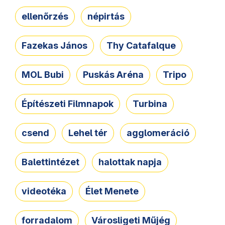
ellenőrzés
népirtás
Fazekas János
Thy Catafalque
MOL Bubi
Puskás Aréna
Tripo
Építészeti Filmnapok
Turbina
csend
Lehel tér
agglomeráció
Balettintézet
halottak napja
videotéka
Élet Menete
forradalom
Városligeti Műjég