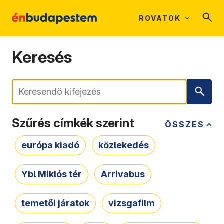
ROVATOK
Keresés
Keresés
Szűrés címkék szerint
ÖSSZES
európa kiadó
közlekedés
Ybl Miklós tér
Arrivabus
temetői járatok
vizsgafilm