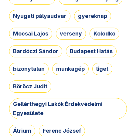
Nyugati pályaudvar
gyereknap
Mocsai Lajos
verseny
Kolodko
Bardóczi Sándor
Budapest Hatás
bizonytalan
munkagép
liget
Böröcz Judit
Gellérthegyi Lakók Érdekvédelmi
Egyesülete
Átrium
Ferenc József