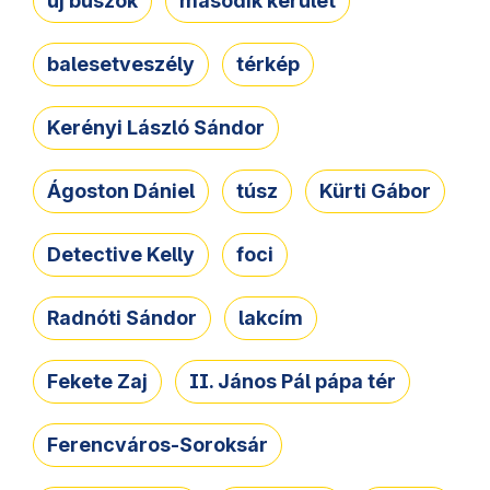
új buszok
második kerület
balesetveszély
térkép
Kerényi László Sándor
Ágoston Dániel
túsz
Kürti Gábor
Detective Kelly
foci
Radnóti Sándor
lakcím
Fekete Zaj
II. János Pál pápa tér
Ferencváros-Soroksár