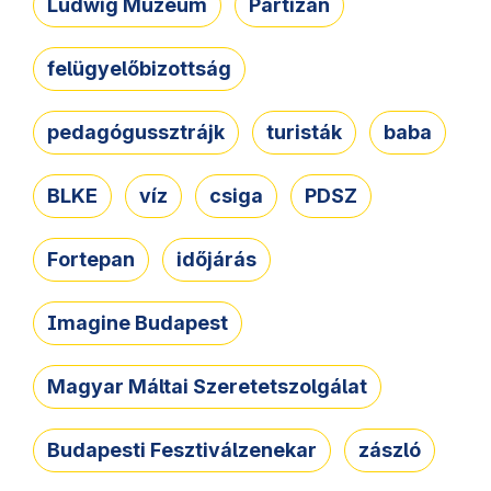
Ludwig Múzeum
Partizán
felügyelőbizottság
pedagógussztrájk
turisták
baba
BLKE
víz
csiga
PDSZ
Fortepan
időjárás
Imagine Budapest
Magyar Máltai Szeretetszolgálat
Budapesti Fesztiválzenekar
zászló