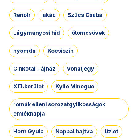
Renoir
akác
Szűcs Csaba
Lágymányosi híd
ólomcsövek
nyomda
Kocsiszín
Cinkotai Tájház
vonaljegy
XII.kerület
Kylie Minogue
romák elleni sorozatgyilkosságok
emléknapja
Horn Gyula
Nappal hajtva
üzlet