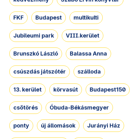
FKF
Budapest
multikulti
Jubileumi park
VIII.kerület
Brunszkó László
Balassa Anna
csúszdás játszótér
szálloda
13. kerület
körvasút
Budapest150
csőtörés
Óbuda-Békásmegyer
ponty
új állomások
Jurányi Ház