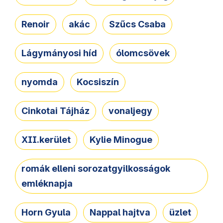
Renoir
akác
Szűcs Csaba
Lágymányosi híd
ólomcsövek
nyomda
Kocsiszín
Cinkotai Tájház
vonaljegy
XII.kerület
Kylie Minogue
romák elleni sorozatgyilkosságok
emléknapja
Horn Gyula
Nappal hajtva
üzlet