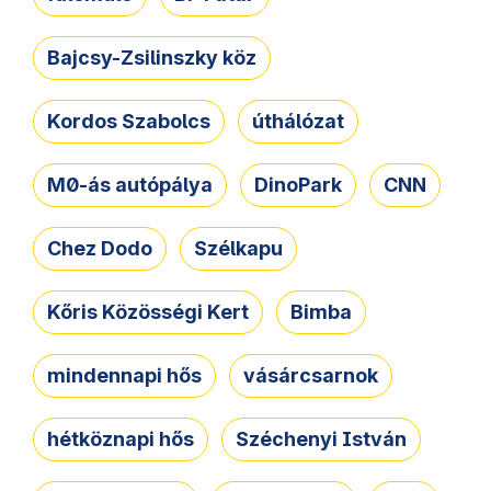
Bajcsy-Zsilinszky köz
Kordos Szabolcs
úthálózat
M0-ás autópálya
DinoPark
CNN
Chez Dodo
Szélkapu
Kőris Közösségi Kert
Bimba
mindennapi hős
vásárcsarnok
hétköznapi hős
Széchenyi István