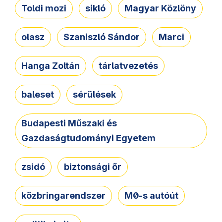
Toldi mozi
sikló
Magyar Közlöny
olasz
Szaniszló Sándor
Marci
Hanga Zoltán
tárlatvezetés
baleset
sérülések
Budapesti Műszaki és
Gazdaságtudományi Egyetem
zsidó
biztonsági őr
közbringarendszer
M0-s autóút