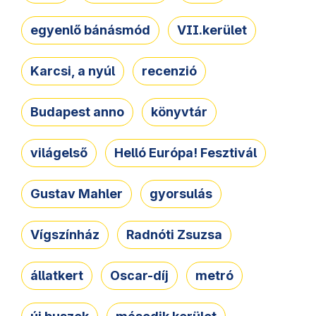
egyenlő bánásmód
VII.kerület
Karcsi, a nyúl
recenzió
Budapest anno
könyvtár
világelső
Helló Európa! Fesztivál
Gustav Mahler
gyorsulás
Vígszínház
Radnóti Zsuzsa
állatkert
Oscar-díj
metró