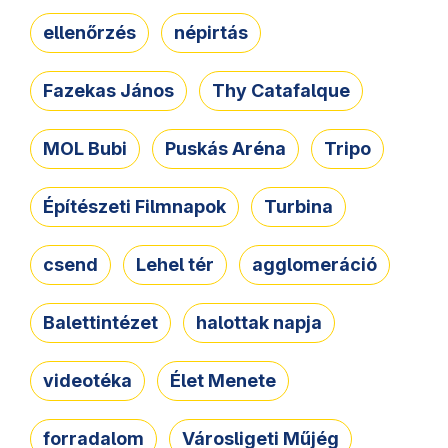
ellenőrzés
népirtás
Fazekas János
Thy Catafalque
MOL Bubi
Puskás Aréna
Tripo
Építészeti Filmnapok
Turbina
csend
Lehel tér
agglomeráció
Balettintézet
halottak napja
videotéka
Élet Menete
forradalom
Városligeti Műjég