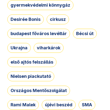
gyermekvédelmi könnygáz
Desirée Bonis
cirkusz
budapest főváros levéltár
Bécsi út
Ukrajna
viharkárok
első ajtós felszállás
Nielsen piackutató
Országos Mentőszolgálat
Rami Malek
újévi beszéd
SMA