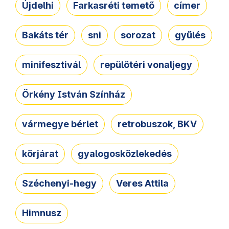
Újdelhi
Farkasréti temető
címer
Bakáts tér
sni
sorozat
gyűlés
minifesztivál
repülőtéri vonaljegy
Örkény István Színház
vármegye bérlet
retrobuszok, BKV
körjárat
gyalogosközlekedés
Széchenyi-hegy
Veres Attila
Himnusz