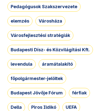
Pedagógusok Szakszervezete
elemzés
Városháza
Városfejlesztési stratégiák
Budapesti Dísz- és Közvilágítási Kft.
levendula
áramátalakító
főpolgármester-jelöltek
Budapest Jövője Fórum
férfiak
Della
Piros Ildikó
UEFA