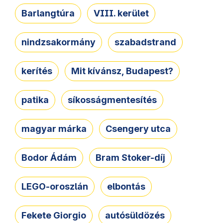
Barlangtúra
VIII. kerület
nindzsakormány
szabadstrand
kerítés
Mit kívánsz, Budapest?
patika
síkosságmentesítés
magyar márka
Csengery utca
Bodor Ádám
Bram Stoker-díj
LEGO-oroszlán
elbontás
Fekete Giorgio
autósüldözés