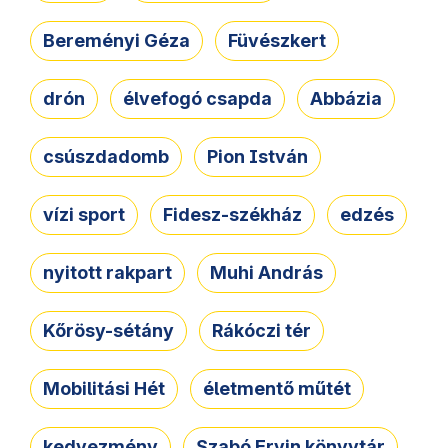
Bereményi Géza
Füvészkert
drón
élvefogó csapda
Abbázia
csúszdadomb
Pion István
vízi sport
Fidesz-székház
edzés
nyitott rakpart
Muhi András
Kőrösy-sétány
Rákóczi tér
Mobilitási Hét
életmentő műtét
kedvezmény
Szabó Ervin könyvtár