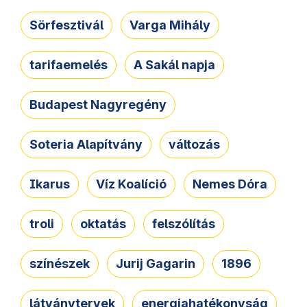
Sörfesztivál
Varga Mihály
tarifaemelés
A Sakál napja
Budapest Nagyregény
Soteria Alapítvány
változás
Ikarus
Víz Koalíció
Nemes Dóra
troli
oktatás
felszólítás
színészek
Jurij Gagarin
1896
látványtervek
energiahatékonyság