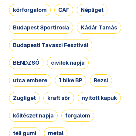
körforgalom
CAF
Népliget
Budapest Sportiroda
Kádár Tamás
Budapesti Tavaszi Fesztivál
BENDZSÓ
civilek napja
utca embere
I bike BP
Rezsi
Zugliget
kraft sör
nyitott kapuk
költészet napja
forgalom
téli gumi
metal