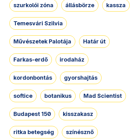
szurkolói zóna
állásbörze
kassza
Temesvári Szilvia
Művészetek Palotája
Határ út
Farkas-erdő
irodaház
kordonbontás
gyorshajtás
softice
botanikus
Mad Scientist
Budapest 150
kisszakasz
ritka betegség
színésznő