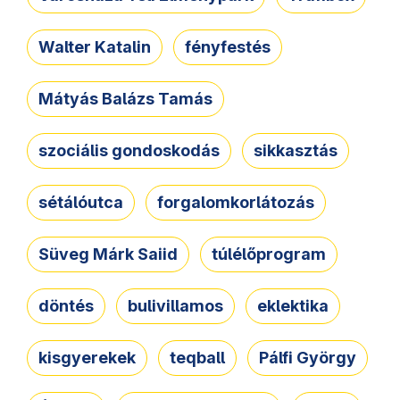
Walter Katalin
fényfestés
Mátyás Balázs Tamás
szociális gondoskodás
sikkasztás
sétálóutca
forgalomkorlátozás
Süveg Márk Saiid
túlélőprogram
döntés
bulivillamos
eklektika
kisgyerekek
teqball
Pálfi György