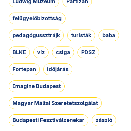
Ludwig Múzeum
Partizán
felügyelőbizottság
pedagógussztrájk
turisták
baba
BLKE
víz
csiga
PDSZ
Fortepan
időjárás
Imagine Budapest
Magyar Máltai Szeretetszolgálat
Budapesti Fesztiválzenekar
zászló