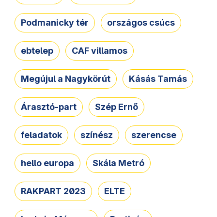
Podmanicky tér
országos csúcs
ebtelep
CAF villamos
Megújul a Nagykörút
Kásás Tamás
Árasztó-part
Szép Ernő
feladatok
színész
szerencse
hello europa
Skála Metró
RAKPART 2023
ELTE