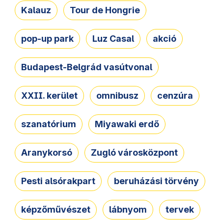
Kalauz
Tour de Hongrie
pop-up park
Luz Casal
akció
Budapest-Belgrád vasútvonal
XXII. kerület
omnibusz
cenzúra
szanatórium
Miyawaki erdő
Aranykorsó
Zugló városközpont
Pesti alsórakpart
beruházási törvény
képzőművészet
lábnyom
tervek