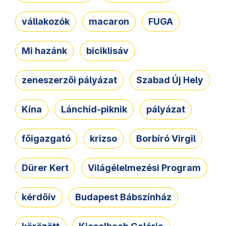
vállakozók
macaron
FUGA
Mi hazánk
biciklisáv
zeneszerzői pályázat
Szabad Új Hely
Kína
Lánchíd-piknik
pályázat
főigazgató
krizso
Borbíró Virgil
Dürer Kert
Világélelmezési Program
kérdőív
Budapest Bábszínház