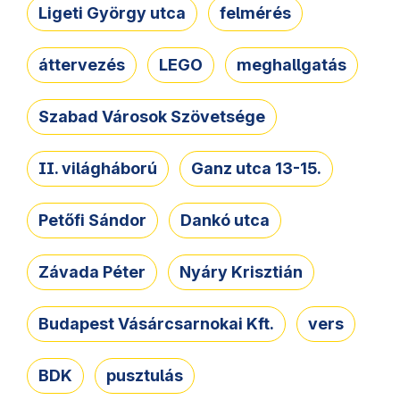
Ligeti György utca
felmérés
áttervezés
LEGO
meghallgatás
Szabad Városok Szövetsége
II. világháború
Ganz utca 13-15.
Petőfi Sándor
Dankó utca
Závada Péter
Nyáry Krisztián
Budapest Vásárcsarnokai Kft.
vers
BDK
pusztulás