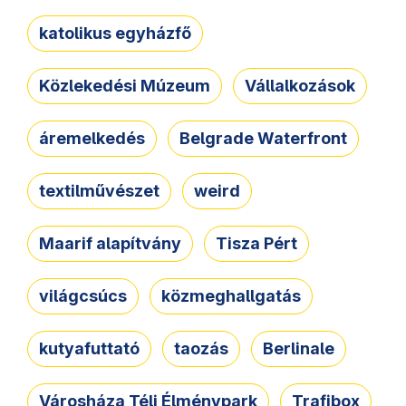
katolikus egyházfő
Közlekedési Múzeum
Vállalkozások
áremelkedés
Belgrade Waterfront
textilművészet
weird
Maarif alapítvány
Tisza Pért
világcsúcs
közmeghallgatás
kutyafuttató
taozás
Berlinale
Városháza Téli Élménypark
Trafibox