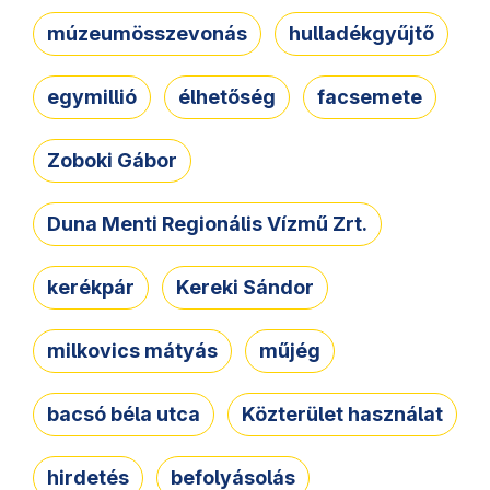
múzeumösszevonás
hulladékgyűjtő
egymillió
élhetőség
facsemete
Zoboki Gábor
Duna Menti Regionális Vízmű Zrt.
kerékpár
Kereki Sándor
milkovics mátyás
műjég
bacsó béla utca
Közterület használat
hirdetés
befolyásolás