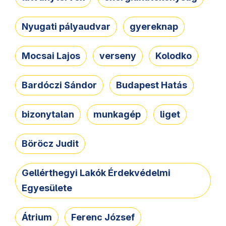
Nyugati pályaudvar
gyereknap
Mocsai Lajos
verseny
Kolodko
Bardóczi Sándor
Budapest Hatás
bizonytalan
munkagép
liget
Böröcz Judit
Gellérthegyi Lakók Érdekvédelmi
Egyesülete
Átrium
Ferenc József