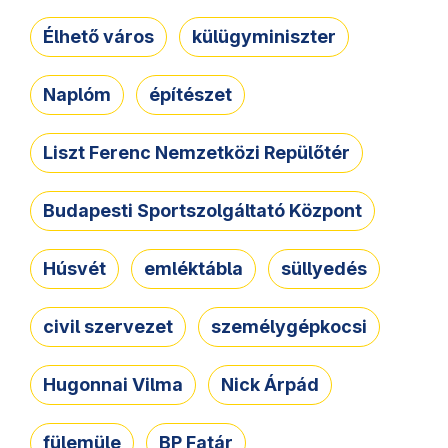
Élhető város
külügyminiszter
Naplóm
építészet
Liszt Ferenc Nemzetközi Repülőtér
Budapesti Sportszolgáltató Központ
Húsvét
emléktábla
süllyedés
civil szervezet
személygépkocsi
Hugonnai Vilma
Nick Árpád
fülemüle
BP Fatár