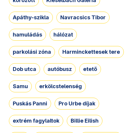
körözött
Kieselbach Galéria
Apáthy-szikla
Navracsics Tibor
hamuládás
hálózat
parkolási zóna
Harminckettesek tere
Dob utca
autóbusz
etető
Samu
erkölcstelenség
Puskás Panni
Pro Urbe díjak
extrém fagylaltok
Billie Eilish