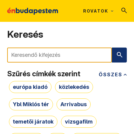
ROVATOK
Keresés
Keresés
Szűrés címkék szerint
ÖSSZES
európa kiadó
közlekedés
Ybl Miklós tér
Arrivabus
temetői járatok
vizsgafilm