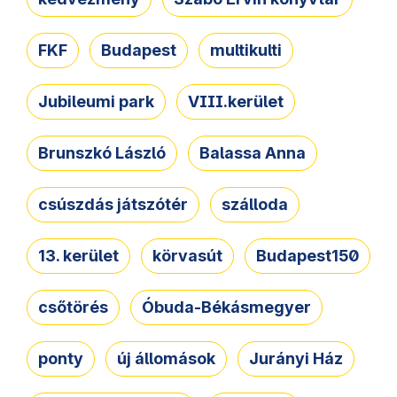
FKF
Budapest
multikulti
Jubileumi park
VIII.kerület
Brunszkó László
Balassa Anna
csúszdás játszótér
szálloda
13. kerület
körvasút
Budapest150
csőtörés
Óbuda-Békásmegyer
ponty
új állomások
Jurányi Ház