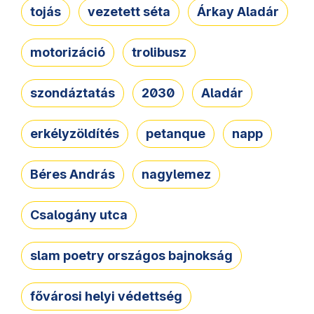
tojás
vezetett séta
Árkay Aladár
motorizáció
trolibusz
szondáztatás
2030
Aladár
erkélyzöldítés
petanque
napp
Béres András
nagylemez
Csalogány utca
slam poetry országos bajnokság
fővárosi helyi védettség