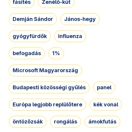
fásítés
Zenélő-kút
Demján Sándor
János-hegy
gyógyfürdők
influenza
befogadás
1%
Microsoft Magyarország
Budapesti közösségi gyűlés
panel
Európa legjobb replülőtere
kék vonal
öntözőzsák
rongálás
ámokfutás