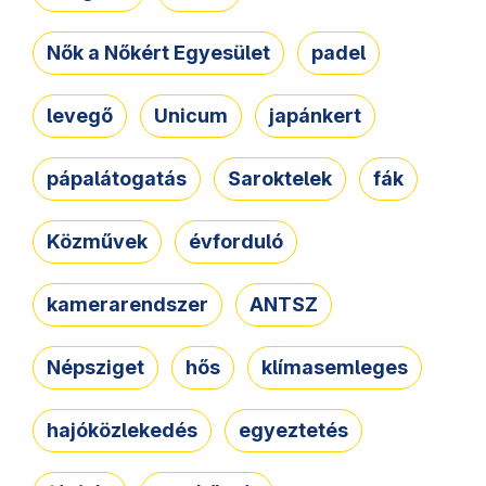
Nők a Nőkért Egyesület
padel
levegő
Unicum
japánkert
pápalátogatás
Saroktelek
fák
Közművek
évforduló
kamerarendszer
ANTSZ
Népsziget
hős
klímasemleges
hajóközlekedés
egyeztetés