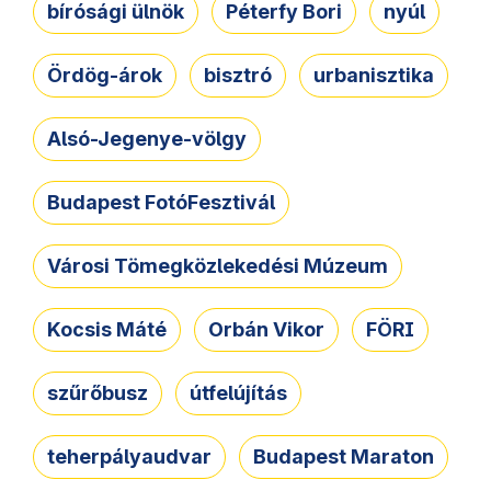
bírósági ülnök
Péterfy Bori
nyúl
Ördög-árok
bisztró
urbanisztika
Alsó-Jegenye-völgy
Budapest FotóFesztivál
Városi Tömegközlekedési Múzeum
Kocsis Máté
Orbán Vikor
FÖRI
szűrőbusz
útfelújítás
teherpályaudvar
Budapest Maraton