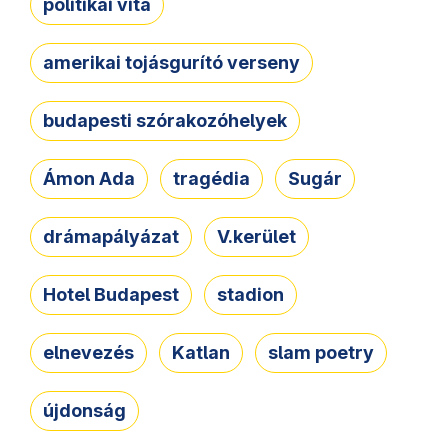
politikai vita
amerikai tojásgurító verseny
budapesti szórakozóhelyek
Ámon Ada
tragédia
Sugár
drámapályázat
V.kerület
Hotel Budapest
stadion
elnevezés
Katlan
slam poetry
újdonság