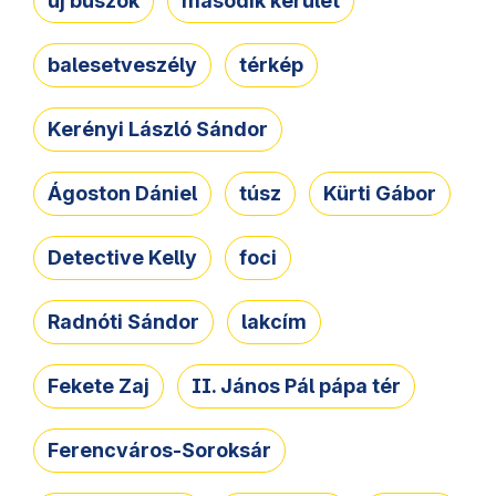
új buszok
második kerület
balesetveszély
térkép
Kerényi László Sándor
Ágoston Dániel
túsz
Kürti Gábor
Detective Kelly
foci
Radnóti Sándor
lakcím
Fekete Zaj
II. János Pál pápa tér
Ferencváros-Soroksár