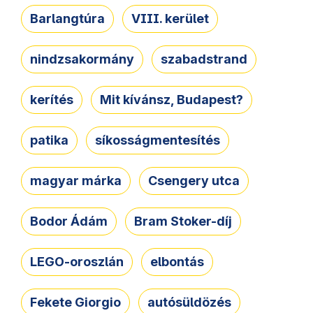
Barlangtúra
VIII. kerület
nindzsakormány
szabadstrand
kerítés
Mit kívánsz, Budapest?
patika
síkosságmentesítés
magyar márka
Csengery utca
Bodor Ádám
Bram Stoker-díj
LEGO-oroszlán
elbontás
Fekete Giorgio
autósüldözés