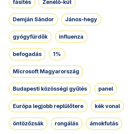
fásítés
Zenélő-kút
Demján Sándor
János-hegy
gyógyfürdők
influenza
befogadás
1%
Microsoft Magyarország
Budapesti közösségi gyűlés
panel
Európa legjobb replülőtere
kék vonal
öntözőzsák
rongálás
ámokfutás