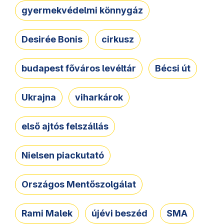
gyermekvédelmi könnygáz
Desirée Bonis
cirkusz
budapest főváros levéltár
Bécsi út
Ukrajna
viharkárok
első ajtós felszállás
Nielsen piackutató
Országos Mentőszolgálat
Rami Malek
újévi beszéd
SMA