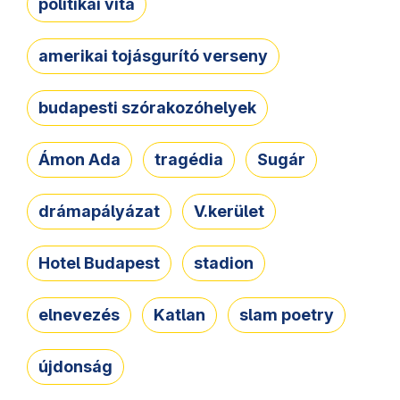
politikai vita
amerikai tojásgurító verseny
budapesti szórakozóhelyek
Ámon Ada
tragédia
Sugár
drámapályázat
V.kerület
Hotel Budapest
stadion
elnevezés
Katlan
slam poetry
újdonság