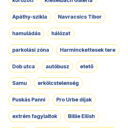
körözött
Kieselbach Galéria
Apáthy-szikla
Navracsics Tibor
hamuládás
hálózat
parkolási zóna
Harminckettesek tere
Dob utca
autóbusz
etető
Samu
erkölcstelenség
Puskás Panni
Pro Urbe díjak
extrém fagylaltok
Billie Eilish