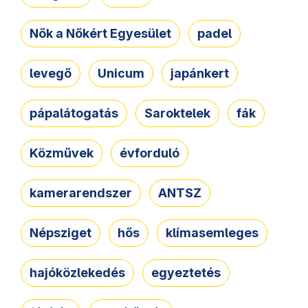
Nők a Nőkért Egyesület
padel
levegő
Unicum
japánkert
pápalátogatás
Saroktelek
fák
Közművek
évforduló
kamerarendszer
ANTSZ
Népsziget
hős
klímasemleges
hajóközlekedés
egyeztetés