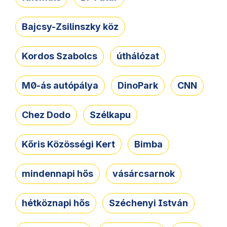
Bajcsy-Zsilinszky köz
Kordos Szabolcs
úthálózat
M0-ás autópálya
DinoPark
CNN
Chez Dodo
Szélkapu
Kőris Közösségi Kert
Bimba
mindennapi hős
vásárcsarnok
hétköznapi hős
Széchenyi István