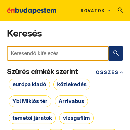
ROVATOK
Keresés
Keresés
Szűrés címkék szerint
ÖSSZES
európa kiadó
közlekedés
Ybl Miklós tér
Arrivabus
temetői járatok
vizsgafilm