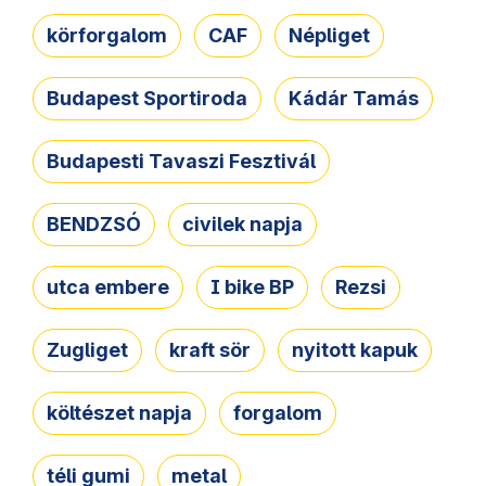
körforgalom
CAF
Népliget
Budapest Sportiroda
Kádár Tamás
Budapesti Tavaszi Fesztivál
BENDZSÓ
civilek napja
utca embere
I bike BP
Rezsi
Zugliget
kraft sör
nyitott kapuk
költészet napja
forgalom
téli gumi
metal