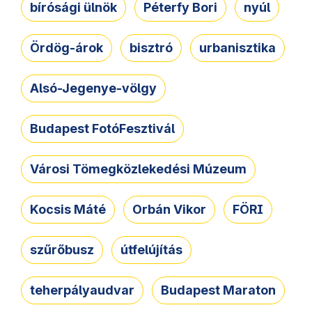
bírósági ülnök
Péterfy Bori
nyúl
Ördög-árok
bisztró
urbanisztika
Alsó-Jegenye-völgy
Budapest FotóFesztivál
Városi Tömegközlekedési Múzeum
Kocsis Máté
Orbán Vikor
FÖRI
szűrőbusz
útfelújítás
teherpályaudvar
Budapest Maraton