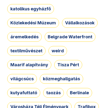
katolikus egyházfő
Közlekedési Múzeum
Vállalkozások
áremelkedés
Belgrade Waterfront
textilművészet
weird
Maarif alapítvány
Tisza Pért
világcsúcs
közmeghallgatás
kutyafuttató
taozás
Berlinale
Városháza Téli Élménypark
Trafibox