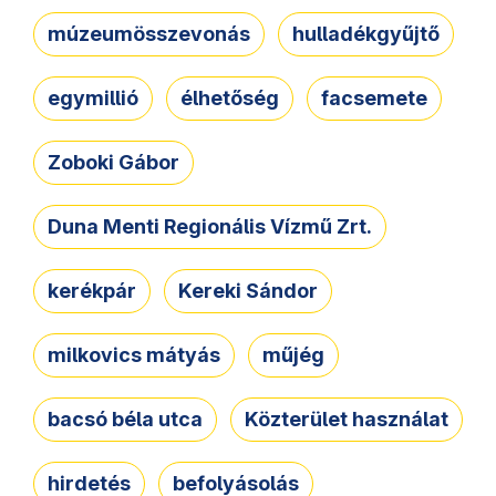
múzeumösszevonás
hulladékgyűjtő
egymillió
élhetőség
facsemete
Zoboki Gábor
Duna Menti Regionális Vízmű Zrt.
kerékpár
Kereki Sándor
milkovics mátyás
műjég
bacsó béla utca
Közterület használat
hirdetés
befolyásolás