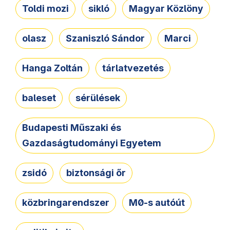
Toldi mozi
sikló
Magyar Közlöny
olasz
Szaniszló Sándor
Marci
Hanga Zoltán
tárlatvezetés
baleset
sérülések
Budapesti Műszaki és
Gazdaságtudományi Egyetem
zsidó
biztonsági őr
közbringarendszer
M0-s autóút