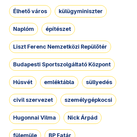
Élhető város
külügyminiszter
Naplóm
építészet
Liszt Ferenc Nemzetközi Repülőtér
Budapesti Sportszolgáltató Központ
Húsvét
emléktábla
süllyedés
civil szervezet
személygépkocsi
Hugonnai Vilma
Nick Árpád
fülemüle
BP Fatár