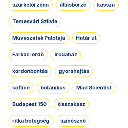
szurkolói zóna
állásbörze
kassza
Temesvári Szilvia
Művészetek Palotája
Határ út
Farkas-erdő
irodaház
kordonbontás
gyorshajtás
softice
botanikus
Mad Scientist
Budapest 150
kisszakasz
ritka betegség
színésznő