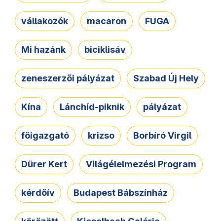
vállakozók
macaron
FUGA
Mi hazánk
biciklisáv
zeneszerzői pályázat
Szabad Új Hely
Kína
Lánchíd-piknik
pályázat
főigazgató
krizso
Borbíró Virgil
Dürer Kert
Világélelmezési Program
kérdőív
Budapest Bábszínház