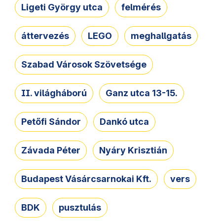
Ligeti György utca
felmérés
áttervezés
LEGO
meghallgatás
Szabad Városok Szövetsége
II. világháború
Ganz utca 13-15.
Petőfi Sándor
Dankó utca
Závada Péter
Nyáry Krisztián
Budapest Vásárcsarnokai Kft.
vers
BDK
pusztulás