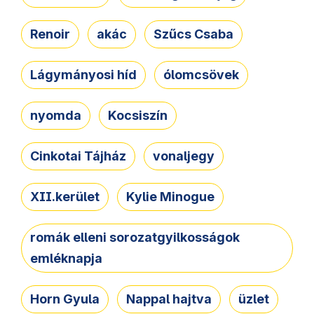
Renoir
akác
Szűcs Csaba
Lágymányosi híd
ólomcsövek
nyomda
Kocsiszín
Cinkotai Tájház
vonaljegy
XII.kerület
Kylie Minogue
romák elleni sorozatgyilkosságok
emléknapja
Horn Gyula
Nappal hajtva
üzlet