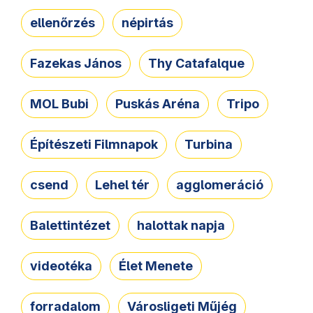
ellenőrzés
népirtás
Fazekas János
Thy Catafalque
MOL Bubi
Puskás Aréna
Tripo
Építészeti Filmnapok
Turbina
csend
Lehel tér
agglomeráció
Balettintézet
halottak napja
videotéka
Élet Menete
forradalom
Városligeti Műjég