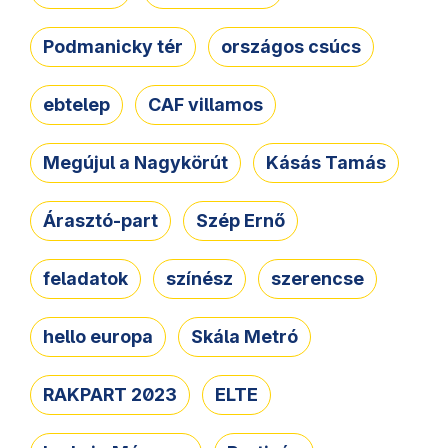
Podmanicky tér
országos csúcs
ebtelep
CAF villamos
Megújul a Nagykörút
Kásás Tamás
Árasztó-part
Szép Ernő
feladatok
színész
szerencse
hello europa
Skála Metró
RAKPART 2023
ELTE