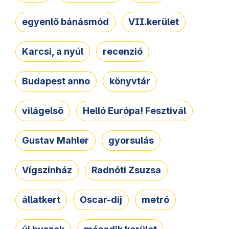
egyenlő bánásmód
VII.kerület
Karcsi, a nyúl
recenzió
Budapest anno
könyvtár
világelső
Helló Európa! Fesztivál
Gustav Mahler
gyorsulás
Vígszínház
Radnóti Zsuzsa
állatkert
Oscar-díj
metró