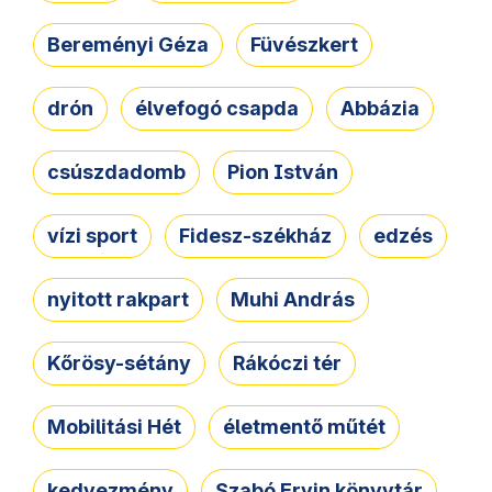
Bereményi Géza
Füvészkert
drón
élvefogó csapda
Abbázia
csúszdadomb
Pion István
vízi sport
Fidesz-székház
edzés
nyitott rakpart
Muhi András
Kőrösy-sétány
Rákóczi tér
Mobilitási Hét
életmentő műtét
kedvezmény
Szabó Ervin könyvtár