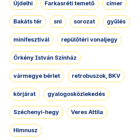
Újdelhi
Farkasréti temető
címer
Bakáts tér
sni
sorozat
gyűlés
minifesztivál
repülőtéri vonaljegy
Örkény István Színház
vármegye bérlet
retrobuszok, BKV
körjárat
gyalogosközlekedés
Széchenyi-hegy
Veres Attila
Himnusz