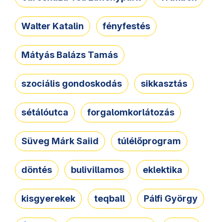
Walter Katalin
fényfestés
Mátyás Balázs Tamás
szociális gondoskodás
sikkasztás
sétálóutca
forgalomkorlátozás
Süveg Márk Saiid
túlélőprogram
döntés
bulivillamos
eklektika
kisgyerekek
teqball
Pálfi György