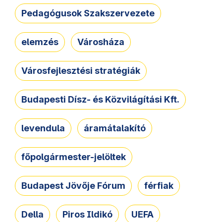
Pedagógusok Szakszervezete
elemzés
Városháza
Városfejlesztési stratégiák
Budapesti Dísz- és Közvilágítási Kft.
levendula
áramátalakító
főpolgármester-jelöltek
Budapest Jövője Fórum
férfiak
Della
Piros Ildikó
UEFA