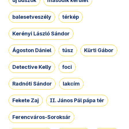
új buszok
második kerület
balesetveszély
térkép
Kerényi László Sándor
Ágoston Dániel
túsz
Kürti Gábor
Detective Kelly
foci
Radnóti Sándor
lakcím
Fekete Zaj
II. János Pál pápa tér
Ferencváros-Soroksár