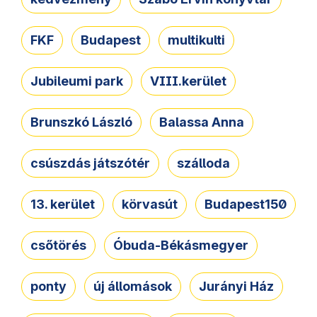
FKF
Budapest
multikulti
Jubileumi park
VIII.kerület
Brunszkó László
Balassa Anna
csúszdás játszótér
szálloda
13. kerület
körvasút
Budapest150
csőtörés
Óbuda-Békásmegyer
ponty
új állomások
Jurányi Ház