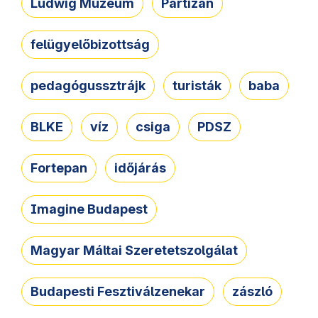
Ludwig Múzeum
Partizán
felügyelőbizottság
pedagógussztrájk
turisták
baba
BLKE
víz
csiga
PDSZ
Fortepan
időjárás
Imagine Budapest
Magyar Máltai Szeretetszolgálat
Budapesti Fesztiválzenekar
zászló