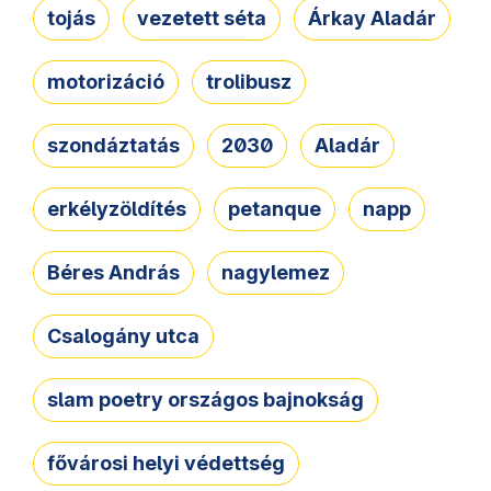
tojás
vezetett séta
Árkay Aladár
motorizáció
trolibusz
szondáztatás
2030
Aladár
erkélyzöldítés
petanque
napp
Béres András
nagylemez
Csalogány utca
slam poetry országos bajnokság
fővárosi helyi védettség