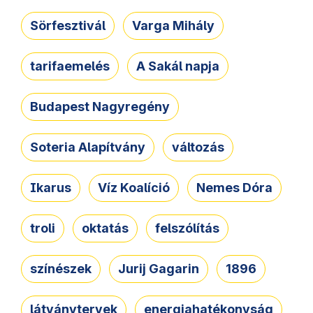
Sörfesztivál
Varga Mihály
tarifaemelés
A Sakál napja
Budapest Nagyregény
Soteria Alapítvány
változás
Ikarus
Víz Koalíció
Nemes Dóra
troli
oktatás
felszólítás
színészek
Jurij Gagarin
1896
látványtervek
energiahatékonyság