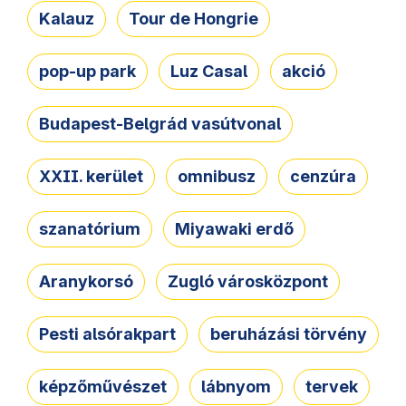
Kalauz
Tour de Hongrie
pop-up park
Luz Casal
akció
Budapest-Belgrád vasútvonal
XXII. kerület
omnibusz
cenzúra
szanatórium
Miyawaki erdő
Aranykorsó
Zugló városközpont
Pesti alsórakpart
beruházási törvény
képzőművészet
lábnyom
tervek