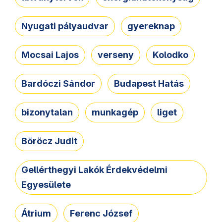
Nyugati pályaudvar
gyereknap
Mocsai Lajos
verseny
Kolodko
Bardóczi Sándor
Budapest Hatás
bizonytalan
munkagép
liget
Böröcz Judit
Gellérthegyi Lakók Érdekvédelmi
Egyesülete
Átrium
Ferenc József