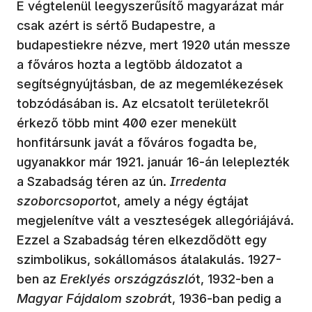
E végtelenül leegyszerűsítő magyarázat már
csak azért is sértő Budapestre, a
budapestiekre nézve, mert 1920 után messze
a főváros hozta a legtöbb áldozatot a
segítségnyújtásban, de az megemlékezések
tobzódásában is. Az elcsatolt területekről
érkező több mint 400 ezer menekült
honfitársunk javát a főváros fogadta be,
ugyanakkor már 1921. január 16-án leleplezték
a Szabadság téren az ún.
Irredenta
szoborcsoport
ot, amely a négy égtájat
megjelenítve vált a veszteségek allegóriájává.
Ezzel a Szabadság téren elkezdődött egy
szimbolikus, sokállomásos átalakulás. 1927-
ben az
Ereklyés országzászló
t, 1932-ben a
Magyar Fájdalom szobrá
t, 1936-ban pedig a