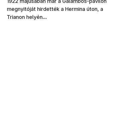
1922 májusában már a Galambos-pavilon
megnyitóját hirdették a Hermina úton, a
Trianon helyén...