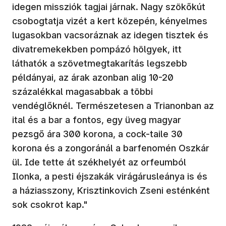
idegen missziók tagjai járnak. Nagy szökőkút
csobogtatja vizét a kert közepén, kényelmes
lugasokban vacsoráznak az idegen tisztek és
divatremekekben pompázó hölgyek, itt
láthatók a szövetmegtakarítás legszebb
példányai, az árak azonban alig 10-20
százalékkal magasabbak a többi
vendéglőknél. Természetesen a Trianonban az
ital és a bar a fontos, egy üveg magyar
pezsgő ára 300 korona, a cock-taile 30
korona és a zongoránál a barfenomén Oszkár
ül. Ide tette át székhelyét az orfeumból
Ilonka, a pesti éjszakák virágárusleánya is és
a háziasszony, Krisztinkovich Zseni esténként
sok csokrot kap."