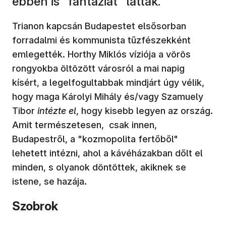
ebben is "fantáziát" láttak.
Trianon kapcsán Budapestet elsősorban
forradalmi és kommunista tűzfészekként
emlegették. Horthy Miklós víziója a vörös
rongyokba öltözött városról a mai napig
kísért, a legelfogultabbak mindjárt úgy vélik,
hogy maga Károlyi Mihály és/vagy Szamuely
Tibor
intézte el
, hogy kisebb legyen az ország.
Amit természetesen, csak innen,
Budapestről, a "kozmopolita fertőből"
lehetett intézni, ahol a kávéházakban dőlt el
minden, s olyanok döntöttek, akiknek se
istene, se hazája.
Szobrok