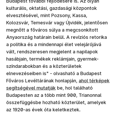
Budapest további fejlődésére is. Az olyan
kulturális, oktatási, gazdasági központok
elvesztésével, mint Pozsony, Kassa,
Kolozsvár, Temesvár vagy Újvidék, jelentősen
megnőtt a főváros súlya a megcsonkított
Anyaország határain belül. A revíziós retorika
a politika és a mindennapi élet velejárójává
vált, rendszeresen megjelent a napilapok
hasábjain, termékek reklámjain, gyermek-
színdarabokban és a közterületek
elnevezéseiben is" - olvasható a Budapest
Főváros Levéltárának honlapján,
ahol térképek
segítségével mutatják
be, hol található
Budapesten az a több mint 900, Trianonnal
összefüggésbe hozható közterület, amelyek
az 1920-as évek óta keletkeztek.