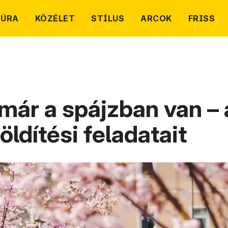
TÚRA
KÖZÉLET
STÍLUS
ARCOK
FRISS
már a spájzban van –
zöldítési feladatait