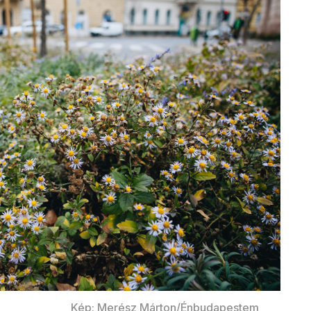
Kép: Merész Márton/Énbudapestem