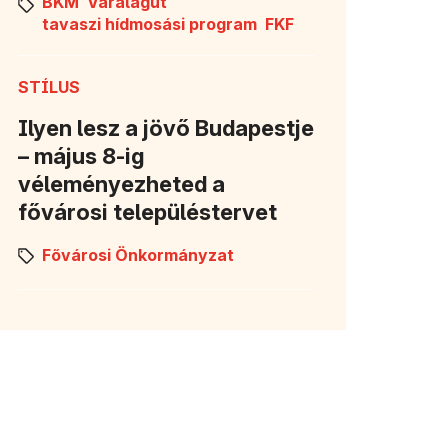
BKM
Váralagút
tavaszi hídmosási program
FKF
STÍLUS
Ilyen lesz a jövő Budapestje
– május 8-ig
véleményezheted a
fővárosi településtervet
Fővárosi Önkormányzat