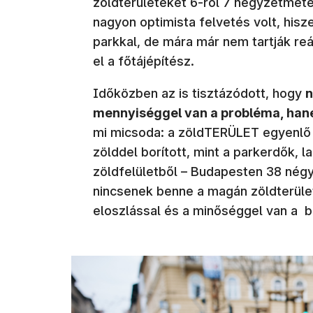
zöldterületeket 6-ről 7 négyzetméte
nagyon optimista felvetés volt, his
parkkal, de mára már nem tartják re
el a főtájépítész.
Időközben az is tisztázódott, hogy
n
mennyiséggel van a probléma, ha
mi micsoda: a zöldTERÜLET egyenlő
zölddel borított, mint a parkerdők, l
zöldfelületből – Budapesten 38 nég
nincsenek benne a magán zöldterüle
eloszlással és a minőséggel van a b