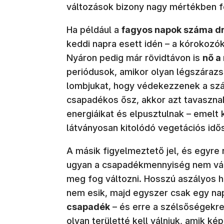
változások bizony nagy mértékben fog
Ha például a
fagyos napok száma d
keddi napra esett idén – a kórokozó
Nyáron pedig már rövidtávon is
nő a
periódusok, amikor olyan légszárazs
lombjukat, hogy védekezzenek a szá
csapadékos ősz, akkor azt tavasznak 
energiáikat és elpusztulnak – emelt 
látványosan kitolódó vegetációs id
A másik figyelmeztető jel, és egyr
ugyan a csapadékmennyiség nem vál
meg fog változni. Hosszú aszályos h
nem esik, majd egyszer csak egy na
csapadék
– és erre a szélsőségekre i
olyan területté kell válniuk, amik ké