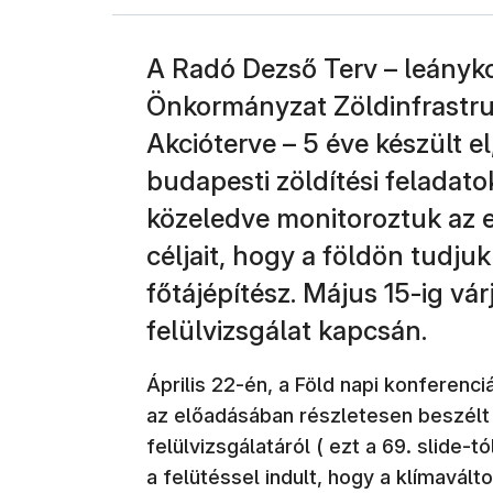
A Radó Dezső Terv – leányko
Önkormányzat Zöldinfrastruk
Akcióterve – 5 éve készült e
budapesti zöldítési feladatok
közeledve monitoroztuk az e
céljait, hogy a földön tudjuk
főtájépítész. Május 15-ig vá
felülvizsgálat kapcsán.
Április 22-én, a Föld napi konferenc
az előadásában részletesen beszélt
felülvizsgálatáról ( ezt a 69. slide-tó
a felütéssel indult, hogy a klímavált