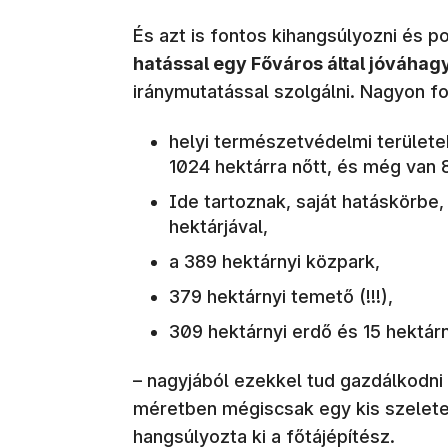
És azt is fontos kihangsúlyozni és p
hatással egy Főváros által jóváhagy
iránymutatással szolgálni. Nagyon f
helyi természetvédelmi területe
1024 hektárra nőtt, és még van 8
Ide tartoznak, saját hatáskörbe
hektárjával,
a 389 hektárnyi közpark,
379 hektárnyi temető (!!!),
309 hektárnyi erdő és 15 hektárny
– nagyjából ezekkel tud gazdálkodni
méretben mégiscsak egy kis szelete a
hangsúlyozta ki a főtájépítész.