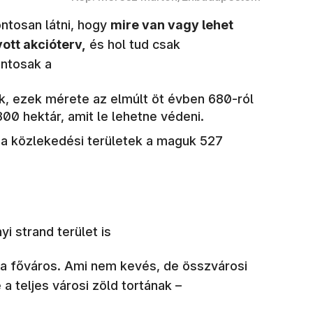
ontosan látni, hogy
mire van vagy lehet
ott akcióterv,
és hol tud csak
ontosak a
k, ezek mérete az elmúlt öt évben 680-ról
00 hektár, amit le lehetne védeni.
, a közlekedési területek a maguk 527
i strand terület is
 a főváros. Ami nem kevés, de összvárosi
 teljes városi zöld tortának –