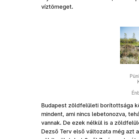
víztömeget.
Pün
Én
Budapest zöldfelületi borítottsága 
mindent, ami nincs lebetonozva, teh
vannak. De ezek nélkül is a zöldfelül
Dezső Terv első változata még azt a c