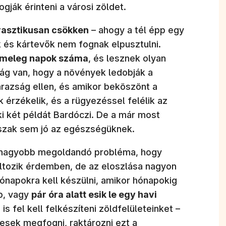
ják érinteni a városi zöldet.
rasztikusan csökken
– ahogy a tél épp egy
k és kártevők nem fognak elpusztulni.
 meleg napok száma
, és lesznek olyan
ág van, hogy a növények ledobják a
razság ellen, és amikor beköszönt a
érzékelik, és a rügyezéssel felélik az
ki két példát Bardóczi. De a már most
őszak sem jó az egészségüknek.
e nagyobb megoldandó probléma, hogy
tozik érdemben, de az eloszlása nagyon
ónapokra kell készülni, amikor hónapokig
p, vagy
pár óra alatt esik le egy havi
s fel kell felkészíteni zöldfelületeinket –
pesek megfogni, raktározni ezt a