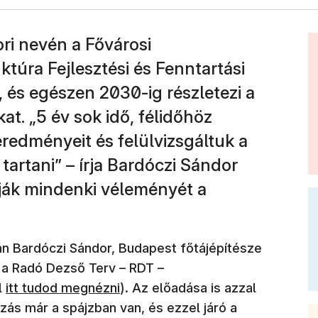
ri nevén a Fővárosi
túra Fejlesztési és Fenntartási
l, és egészen 2030-ig részletezi a
at. „5 év sok idő, félidőhöz
redményeit és felülvizsgáltuk a
 tartani” – írja Bardóczi Sándor
rják mindenki véleményét a
ián Bardóczi Sándor, Budapest főtájépítésze
 a Radó Dezső Terv – RDT –
l
itt tudod megnézni
). Az előadása is azzal
ozás már a spájzban van, és ezzel járó a