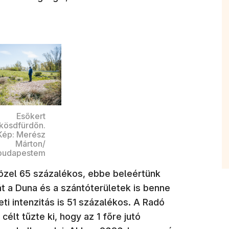
Esőkert
kösdfürdőn.
Kép: Merész
Márton/
budapestem
közel 65 százalékos, ebbe beleértünk
át a Duna és a szántóterületek is benne
eti intenzitás is 51 százalékos. A Radó
élt tűzte ki, hogy az 1 főre jutó