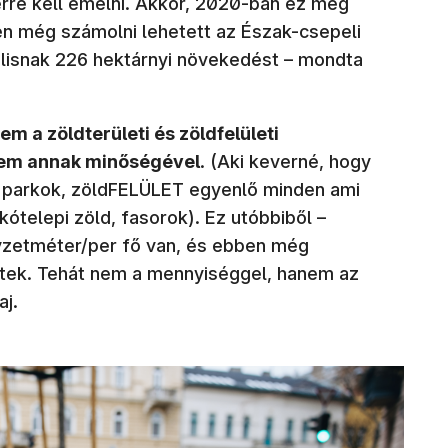
rre kell emelni. Akkor, 2020-ban ez még
zen még számolni lehetett az Észak-csepeli
álisnak 226 hektárnyi növekedést – mondta
em a zöldterületi és zöldfelületi
nem annak minőségével
. (Aki keverné, hogy
 parkok, zöldFELÜLET egyenlő minden ami
akótelepi zöld, fasorok). Ez utóbbiből –
yzetméter/per fő van, és ebben még
tek. Tehát nem a mennyiséggel, hanem az
aj.