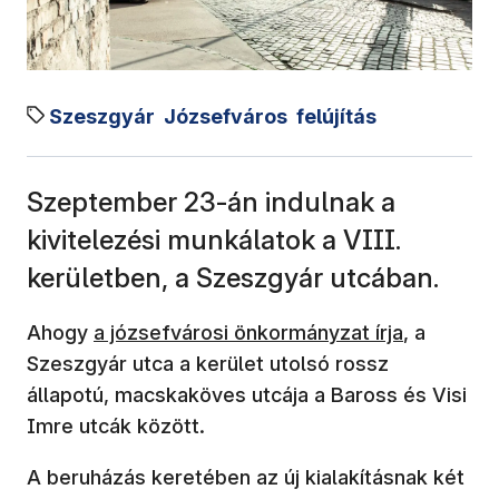
Szeszgyár
Józsefváros
felújítás
Szeptember 23-án indulnak a
kivitelezési munkálatok a VIII.
kerületben, a Szeszgyár utcában.
(új ablakban nyílik meg)
Ahogy
a józsefvárosi önkormányzat írja
, a
Szeszgyár utca a kerület utolsó rossz
állapotú, macskaköves utcája a Baross és Visi
Imre utcák között.
A beruházás keretében az új kialakításnak két