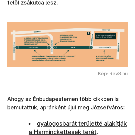
felől zsákutca lesz.
Kép: Rev8.hu
Ahogy az Énbudapestemen több cikkben is
bemutattuk, apránként újul meg Józsefváros:
(új ablakban nyílik meg)
gyalogosbarát területté alakítják
a Harminckettesek terét
,