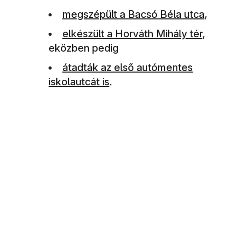
(új ablakban nyílik meg)
megszépült a Bacsó Béla utca
,
(új ablakban nyílik meg)
elkészült a Horváth Mihály tér
,
eközben pedig
(új ablakban nyílik meg)
átadták az első autómentes
iskolautcát is
.