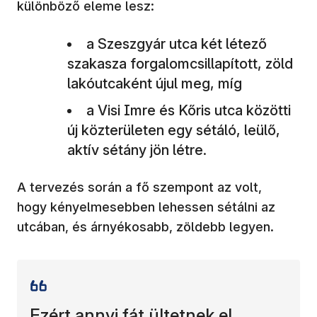
különböző eleme lesz:
a Szeszgyár utca két létező
szakasza forgalomcsillapított, zöld
lakóutcaként újul meg, míg
a Visi Imre és Kőris utca közötti
új közterületen egy sétáló, leülő,
aktív sétány jön létre.
A tervezés során a fő szempont az volt,
hogy kényelmesebben lehessen sétálni az
utcában, és árnyékosabb, zöldebb legyen.
Ezért annyi fát ültetnek el,