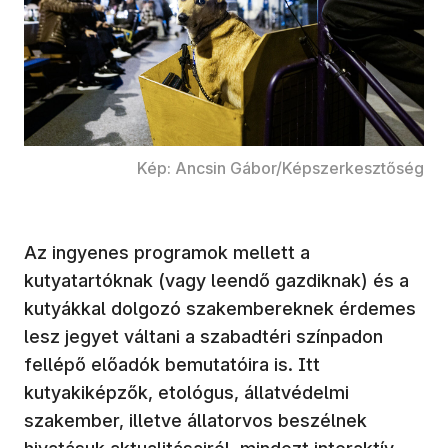
Kép: Ancsin Gábor/Képszerkesztőség
Az ingyenes programok mellett a
kutyatartóknak (vagy leendő gazdiknak) és a
kutyákkal dolgozó szakembereknek érdemes
lesz jegyet váltani a szabadtéri színpadon
fellépő előadók bemutatóira is. Itt
kutyakiképzők, etológus, állatvédelmi
szakember, illetve állatorvos beszélnek