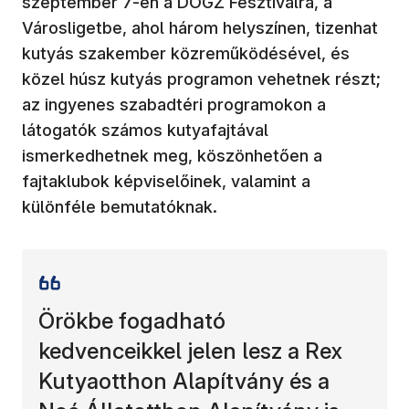
szeptember 7-én a DOGZ Fesztiválra, a
Városligetbe, ahol három helyszínen, tizenhat
kutyás szakember közreműködésével, és
közel húsz kutyás programon vehetnek részt;
az ingyenes szabadtéri programokon a
látogatók számos kutyafajtával
ismerkedhetnek meg, köszönhetően a
fajtaklubok képviselőinek, valamint a
különféle bemutatóknak.
Örökbe fogadható
kedvenceikkel jelen lesz a Rex
Kutyaotthon Alapítvány és a