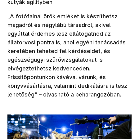
kutyák agilityben
„A fotófalnál örök emléket is készíthetsz
magadról és négylábú társadról, akivel
egyúttal érdemes lesz ellátogatnod az
állatorvosi pontra is, ahol egyéni tanácsadás
keretében teheted fel kérdéseidet, és
egészségügyi szűrővizsgálatokat is
elvégeztethetsz kedvenceden.
Frissítőpontunkon kávéval várunk, és
könyvvásárlásra, valamint dedikálásra is lesz
lehetőség" – olvasható a beharangozóban.