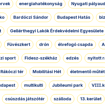
ervek
energiahatékonyság
Nyugati pályau
ko
Bardóczi Sándor
Budapest Hatás
bi
t
Gellérthegyi Lakók Érdekvédelmi Egyesülete
Füvészkert
drón
élvefogó csapda
A
ízi sport
Fidesz-székház
edzés
nyitott 
Rákóczi tér
Mobilitási Hét
életmentő műtét
udapest
multikulti
Jubileumi park
VIII.k
csúszdás játszótér
szálloda
13. kerület