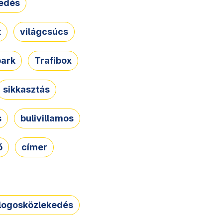
edés
t
világcsúcs
park
Trafibox
sikkasztás
s
bulivillamos
ő
címer
logosközlekedés