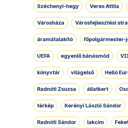
Széchenyi-hegy
Veres Attila
Városháza
Városfejlesztési str
áramátalakító
főpolgármester-j
UEFA
egyenlő bánásmód
VII
könyvtár
világelső
Helló Eur
Radnóti Zsuzsa
állatkert
Osc
térkép
Kerényi László Sándor
Radnóti Sándor
lakcím
Feket