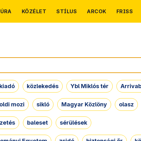
TÚRA
KÖZÉLET
STÍLUS
ARCOK
FRISS
kiadó
közlekedés
Ybl Miklós tér
Arriva
oldi mozi
sikló
Magyar Közlöny
olasz
ezetés
baleset
sérülések
dományi Egyetem
zsidó
biztonsági őr
kö