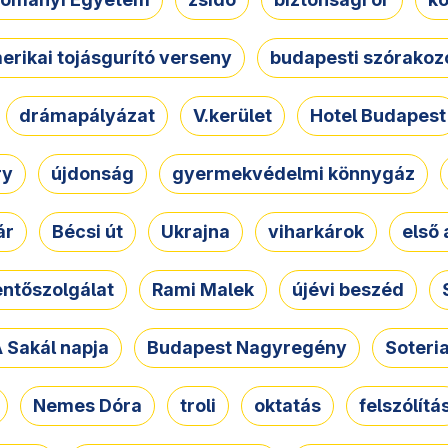
erikai tojásgurító verseny
budapesti szórakoz
drámapályázat
V.kerület
Hotel Budapest
ry
újdonság
gyermekvédelmi könnygáz
ár
Bécsi út
Ukrajna
viharkárok
első 
ntőszolgálat
Rami Malek
újévi beszéd
 Sakál napja
Budapest Nagyregény
Soteri
Nemes Dóra
troli
oktatás
felszólítá