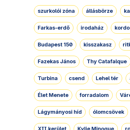
szurkolói zóna
állásbörze
ka
Farkas-erdő
irodaház
kordo
Budapest 150
kisszakasz
ri
Fazekas János
Thy Catafalque
Turbina
csend
Lehel tér
Élet Menete
forradalom
Vár
Lágymányosi híd
ólomcsövek
XII.kerület
Kylie Minogue
r