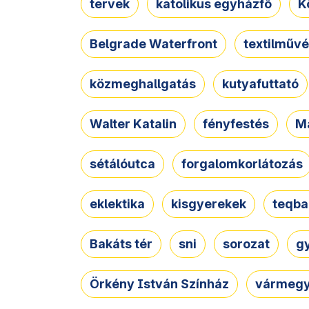
tervek
katolikus egyházfő
K
Belgrade Waterfront
textilművé
közmeghallgatás
kutyafuttató
Walter Katalin
fényfestés
M
sétálóutca
forgalomkorlátozás
eklektika
kisgyerekek
teqba
Bakáts tér
sni
sorozat
g
Örkény István Színház
vármegy