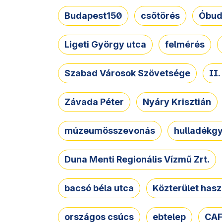
Budapest150
csőtörés
Óbud
Ligeti György utca
felmérés
Szabad Városok Szövetsége
II
Závada Péter
Nyáry Krisztián
múzeumösszevonás
hulladékgy
Duna Menti Regionális Vízmű Zrt.
bacsó béla utca
Közterület hasz
országos csúcs
ebtelep
CAF