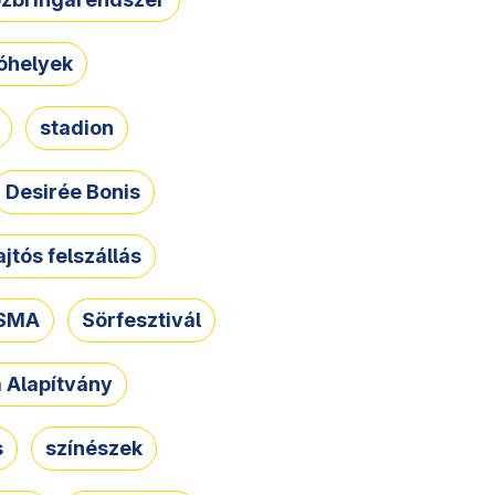
óhelyek
stadion
Desirée Bonis
ajtós felszállás
SMA
Sörfesztivál
a Alapítvány
s
színészek