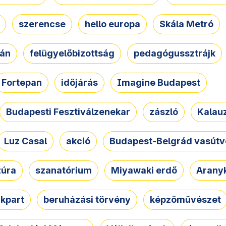
szerencse
hello europa
Skála Metró
zán
felügyelőbizottság
pedagógussztrájk
Fortepan
időjárás
Imagine Budapest
Budapesti Fesztiválzenekar
zászló
Kalau
Luz Casal
akció
Budapest-Belgrád vasútv
zúra
szanatórium
Miyawaki erdő
Arany
akpart
beruházási törvény
képzőművészet