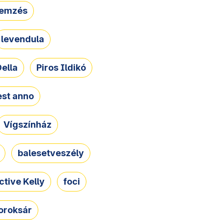
lemzés
levendula
ella
Piros Ildikó
st anno
Vígszínház
balesetveszély
ctive Kelly
foci
oroksár