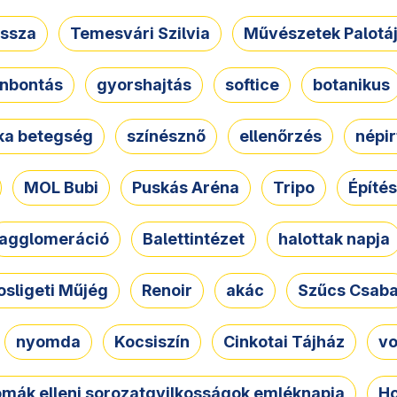
ssza
Temesvári Szilvia
Művészetek Palotá
nbontás
gyorshajtás
softice
botanikus
tka betegség
színésznő
ellenőrzés
népir
MOL Bubi
Puskás Aréna
Tripo
Építés
agglomeráció
Balettintézet
halottak napja
osligeti Műjég
Renoir
akác
Szűcs Csab
nyomda
Kocsiszín
Cinkotai Tájház
vo
omák elleni sorozatgyilkosságok emléknapja
Ho