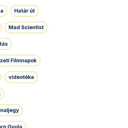
ja
Határ út
Mad Scientist
tás
zeti Filmnapok
videotéka
a
naljegy
rn Gyula