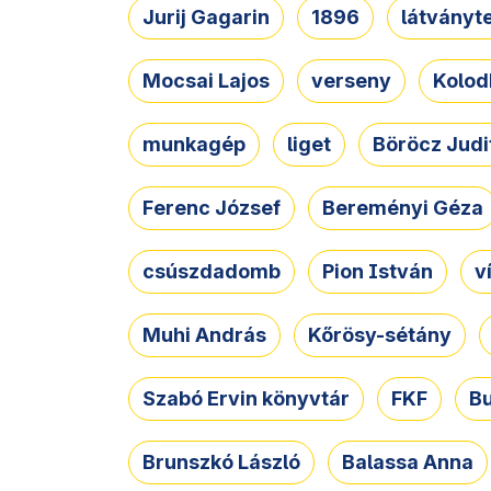
Jurij Gagarin
1896
látványt
Mocsai Lajos
verseny
Kolod
munkagép
liget
Böröcz Judi
Ferenc József
Bereményi Géza
csúszdadomb
Pion István
v
Muhi András
Kőrösy-sétány
Szabó Ervin könyvtár
FKF
B
Brunszkó László
Balassa Anna