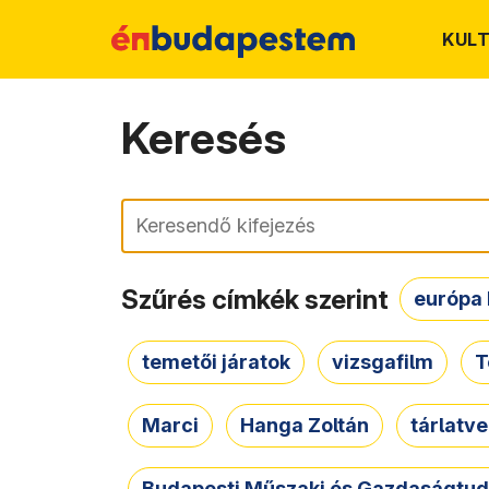
KUL
Keresés
Keresés
Szűrés címkék szerint
európa 
temetői járatok
vizsgafilm
T
Marci
Hanga Zoltán
tárlatv
Budapesti Műszaki és Gazdaságtu