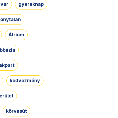
dvar
gyereknap
zonytalan
Átrium
bbázia
rakpart
kedvezmény
erület
körvasút