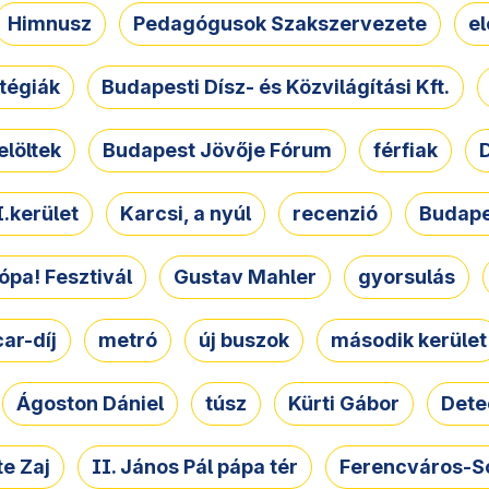
Himnusz
Pedagógusok Szakszervezete
e
atégiák
Budapesti Dísz- és Közvilágítási Kft.
elöltek
Budapest Jövője Fórum
férfiak
D
.kerület
Karcsi, a nyúl
recenzió
Budape
ópa! Fesztivál
Gustav Mahler
gyorsulás
ar-díj
metró
új buszok
második kerület
Ágoston Dániel
túsz
Kürti Gábor
Dete
e Zaj
II. János Pál pápa tér
Ferencváros-S