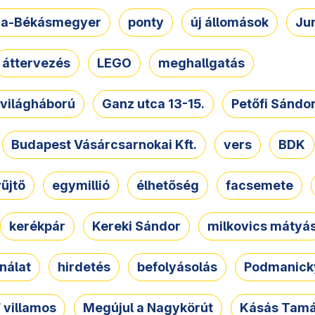
a-Békásmegyer
ponty
új állomások
Ju
áttervezés
LEGO
meghallgatás
. világháború
Ganz utca 13-15.
Petőfi Sándo
Budapest Vásárcsarnokai Kft.
vers
BDK
űjtő
egymillió
élhetőség
facsemete
kerékpár
Kereki Sándor
milkovics mátyá
nálat
hirdetés
befolyásolás
Podmanicky
 villamos
Megújul a Nagykörút
Kásás Tam