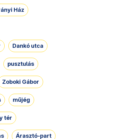
rányi Ház
r
Dankó utca
pusztulás
Zoboki Gábor
s
műjég
 tér
ás
Árasztó-part