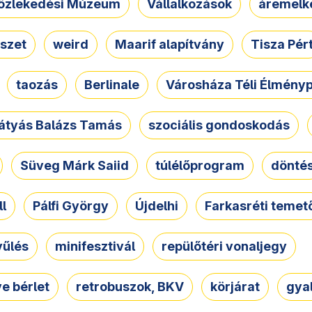
özlekedési Múzeum
Vállalkozások
áremelk
szet
weird
Maarif alapítvány
Tisza Pér
taozás
Berlinale
Városháza Téli Élmény
átyás Balázs Tamás
szociális gondoskodás
Süveg Márk Saiid
túlélőprogram
dönté
ll
Pálfi György
Újdelhi
Farkasréti temet
yűlés
minifesztivál
repülőtéri vonaljegy
e bérlet
retrobuszok, BKV
körjárat
gya