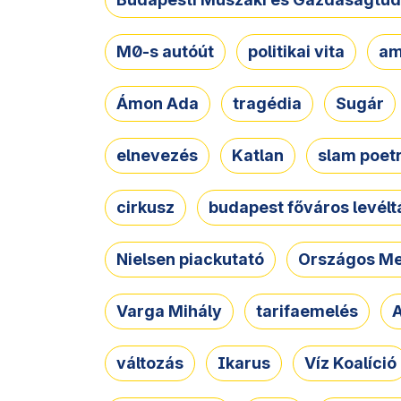
M0-s autóút
politikai vita
am
Ámon Ada
tragédia
Sugár
elnevezés
Katlan
slam poet
cirkusz
budapest főváros levélt
Nielsen piackutató
Országos Me
Varga Mihály
tarifaemelés
A
változás
Ikarus
Víz Koalíció