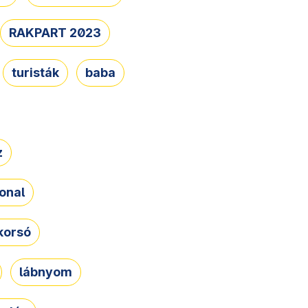
RAKPART 2023
turisták
baba
z
onal
korsó
lábnyom