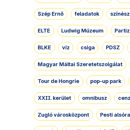
Szép Ernő
feladatok
színész
ELTE
Ludwig Múzeum
Parti
BLKE
víz
csiga
PDSZ
Magyar Máltai Szeretetszolgálat
Tour de Hongrie
pop-up park
XXII. kerület
omnibusz
cen
Zugló városközpont
Pesti alsór