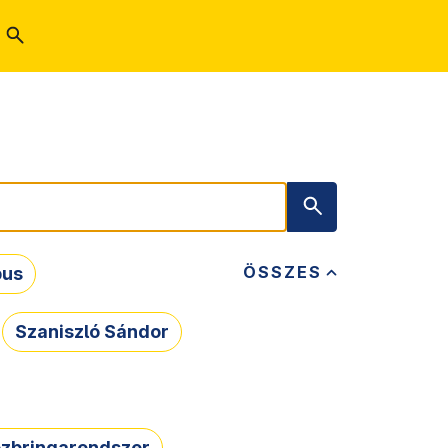
ÖSSZES
bus
Szaniszló Sándor
zbringarendszer