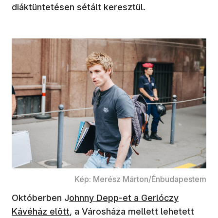
diáktüntetésen sétált keresztül.
Kép: Merész Márton/Énbudapestem
Októberben J
ohnny Depp-et a Gerlóczy
Kávéház előtt
, a Városháza mellett lehetett