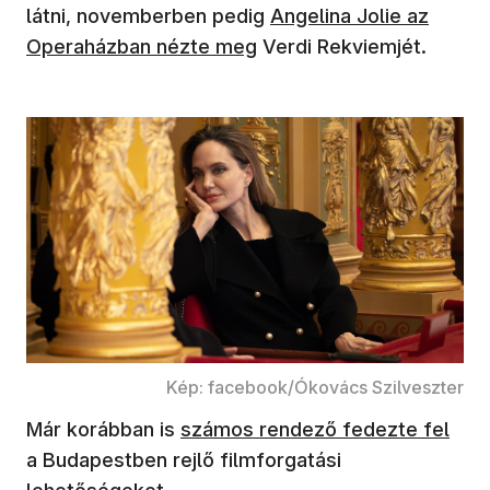
látni, novemberben pedig
Angelina Jolie az
Operaházban nézte meg
Verdi Rekviemjét.
Kép: facebook/Ókovács Szilveszter
Már korábban is
számos rendező fedezte fel
a Budapestben rejlő filmforgatási