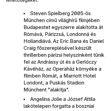
lehetőségeket.
Steven Spielberg 2005-ös
München című világhírű filmjében
Budapestet egyszerre alakította át
Rómává, Párizzsá, Londonná és
Hollandiává. Az Eric Bana és Daniel
Craig főszereplésével készült
thrillerben párizsi helyszínként tűnik
fel az Andrássy út és a Gerlóczy
Kávéház, az Operaház környéke a
filmben Rómát, a Marriott Hotel
Londont, a Puskás Stadion
Münchent "alakítja".
Angelina Jolie a József Attila
lakótelepen forgatta a boszniai