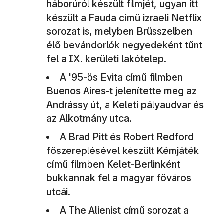
háborúról készült filmjét, ugyan itt
készült a Fauda című izraeli Netflix
sorozat is, melyben Brüsszelben
élő bevándorlók negyedeként tűnt
fel a IX. kerületi lakótelep.
A '95-ös Evita című filmben
Buenos Aires-t jelenítette meg az
Andrássy út, a Keleti pályaudvar és
az Alkotmány utca.
A Brad Pitt és Robert Redford
főszereplésével készült Kémjáték
című filmben Kelet-Berlinként
bukkannak fel a magyar főváros
utcái.
A The Alienist című sorozat a