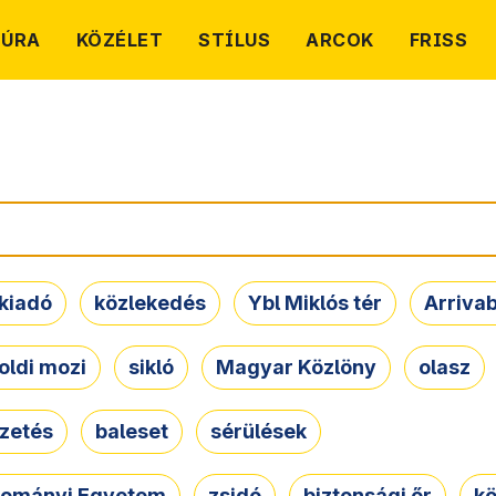
TÚRA
KÖZÉLET
STÍLUS
ARCOK
FRISS
kiadó
közlekedés
Ybl Miklós tér
Arriva
oldi mozi
sikló
Magyar Közlöny
olasz
ezetés
baleset
sérülések
dományi Egyetem
zsidó
biztonsági őr
kö