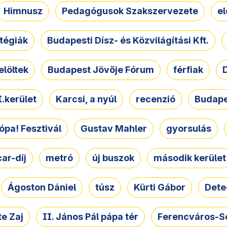
Himnusz
Pedagógusok Szakszervezete
e
atégiák
Budapesti Dísz- és Közvilágítási Kft.
elöltek
Budapest Jövője Fórum
férfiak
D
.kerület
Karcsi, a nyúl
recenzió
Budape
ópa! Fesztivál
Gustav Mahler
gyorsulás
ar-díj
metró
új buszok
második kerület
Ágoston Dániel
túsz
Kürti Gábor
Dete
e Zaj
II. János Pál pápa tér
Ferencváros-S