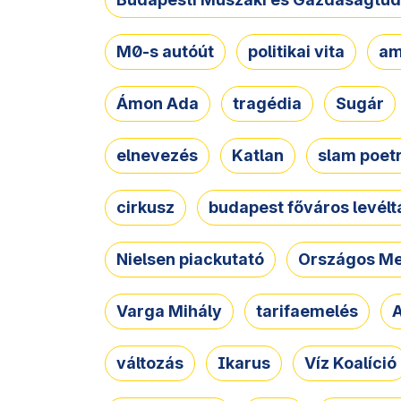
M0-s autóút
politikai vita
am
Ámon Ada
tragédia
Sugár
elnevezés
Katlan
slam poet
cirkusz
budapest főváros levélt
Nielsen piackutató
Országos Me
Varga Mihály
tarifaemelés
A
változás
Ikarus
Víz Koalíció