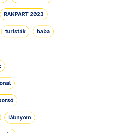
RAKPART 2023
turisták
baba
z
onal
korsó
lábnyom