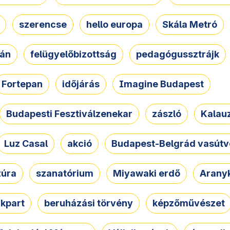
szerencse
hello europa
Skála Metró
zán
felügyelőbizottság
pedagógussztrájk
Fortepan
időjárás
Imagine Budapest
Budapesti Fesztiválzenekar
zászló
Kalau
Luz Casal
akció
Budapest-Belgrád vasútv
zúra
szanatórium
Miyawaki erdő
Arany
akpart
beruházási törvény
képzőművészet