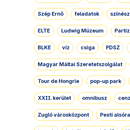
Szép Ernő
feladatok
színész
ELTE
Ludwig Múzeum
Parti
BLKE
víz
csiga
PDSZ
Magyar Máltai Szeretetszolgálat
Tour de Hongrie
pop-up park
XXII. kerület
omnibusz
cen
Zugló városközpont
Pesti alsór