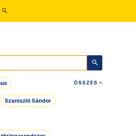
ÖSSZES
bus
Szaniszló Sándor
zbringarendszer