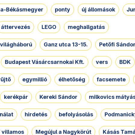
a-Békásmegyer
ponty
új állomások
Ju
áttervezés
LEGO
meghallgatás
. világháború
Ganz utca 13-15.
Petőfi Sándo
Budapest Vásárcsarnokai Kft.
vers
BDK
űjtő
egymillió
élhetőség
facsemete
kerékpár
Kereki Sándor
milkovics mátyá
nálat
hirdetés
befolyásolás
Podmanicky
 villamos
Megújul a Nagykörút
Kásás Tam