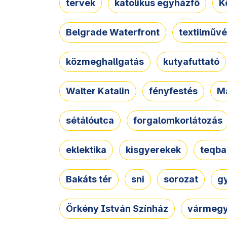
tervek
katolikus egyházfő
K
Belgrade Waterfront
textilművé
közmeghallgatás
kutyafuttató
Walter Katalin
fényfestés
M
sétálóutca
forgalomkorlátozás
eklektika
kisgyerekek
teqba
Bakáts tér
sni
sorozat
g
Örkény István Színház
vármegy