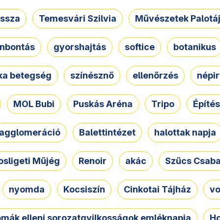
ssza
Temesvári Szilvia
Művészetek Palotá
nbontás
gyorshajtás
softice
botanikus
tka betegség
színésznő
ellenőrzés
népir
MOL Bubi
Puskás Aréna
Tripo
Építés
agglomeráció
Balettintézet
halottak napja
osligeti Műjég
Renoir
akác
Szűcs Csab
nyomda
Kocsiszín
Cinkotai Tájház
vo
omák elleni sorozatgyilkosságok emléknapja
Ho