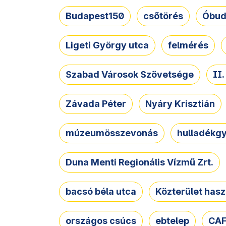
Budapest150
csőtörés
Óbud
Ligeti György utca
felmérés
Szabad Városok Szövetsége
II
Závada Péter
Nyáry Krisztián
múzeumösszevonás
hulladékgy
Duna Menti Regionális Vízmű Zrt.
bacsó béla utca
Közterület hasz
országos csúcs
ebtelep
CAF