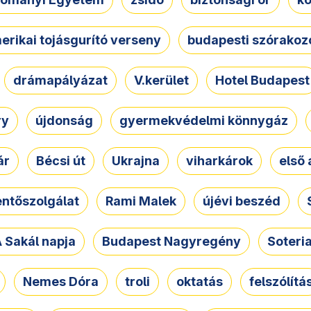
erikai tojásgurító verseny
budapesti szórakoz
drámapályázat
V.kerület
Hotel Budapest
ry
újdonság
gyermekvédelmi könnygáz
ár
Bécsi út
Ukrajna
viharkárok
első 
ntőszolgálat
Rami Malek
újévi beszéd
 Sakál napja
Budapest Nagyregény
Soteri
Nemes Dóra
troli
oktatás
felszólítá