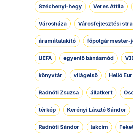
Széchenyi-hegy
Veres Attila
Városháza
Városfejlesztési str
áramátalakító
főpolgármester-j
UEFA
egyenlő bánásmód
VII
könyvtár
világelső
Helló Eur
Radnóti Zsuzsa
állatkert
Osc
térkép
Kerényi László Sándor
Radnóti Sándor
lakcím
Feket