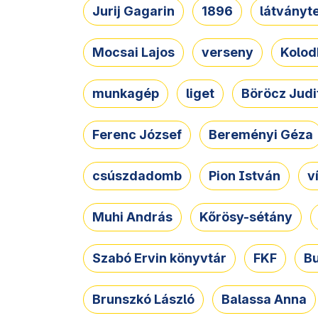
Jurij Gagarin
1896
látványt
Mocsai Lajos
verseny
Kolod
munkagép
liget
Böröcz Judi
Ferenc József
Bereményi Géza
csúszdadomb
Pion István
v
Muhi András
Kőrösy-sétány
Szabó Ervin könyvtár
FKF
B
Brunszkó László
Balassa Anna