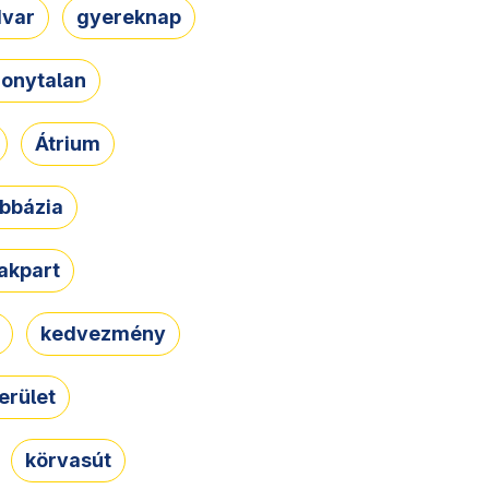
dvar
gyereknap
zonytalan
Átrium
bbázia
rakpart
kedvezmény
erület
körvasút