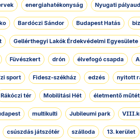
ervek
energiahatékonyság
Nyugati pályau
ko
Bardóczi Sándor
Budapest Hatás
bi
t
Gellérthegyi Lakók Érdekvédelmi Egyesülete
Füvészkert
drón
élvefogó csapda
A
ízi sport
Fidesz-székház
edzés
nyitott 
Rákóczi tér
Mobilitási Hét
életmentő műtét
udapest
multikulti
Jubileumi park
VIII.k
csúszdás játszótér
szálloda
13. kerület