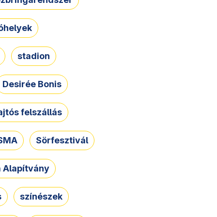
óhelyek
stadion
Desirée Bonis
ajtós felszállás
SMA
Sörfesztivál
a Alapítvány
s
színészek