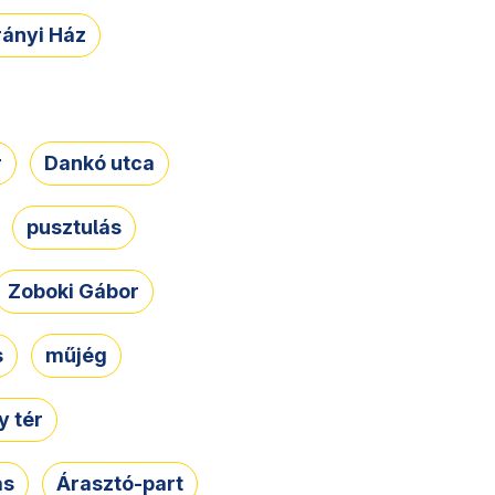
rányi Ház
r
Dankó utca
pusztulás
Zoboki Gábor
s
műjég
 tér
ás
Árasztó-part