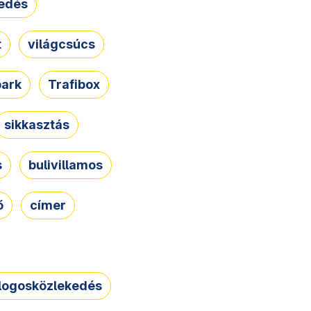
edés
t
világcsúcs
park
Trafibox
sikkasztás
s
bulivillamos
ő
címer
logosközlekedés