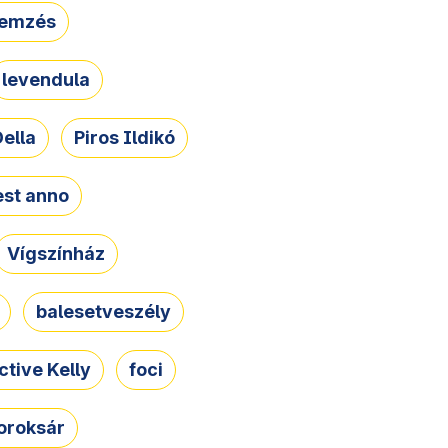
lemzés
levendula
ella
Piros Ildikó
st anno
Vígszínház
balesetveszély
ctive Kelly
foci
oroksár