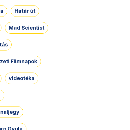
ja
Határ út
Mad Scientist
tás
zeti Filmnapok
videotéka
a
naljegy
rn Gyula