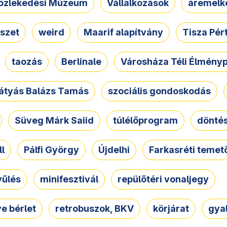
özlekedési Múzeum
Vállalkozások
áremelk
szet
weird
Maarif alapítvány
Tisza Pér
taozás
Berlinale
Városháza Téli Élmény
átyás Balázs Tamás
szociális gondoskodás
Süveg Márk Saiid
túlélőprogram
dönté
ll
Pálfi György
Újdelhi
Farkasréti temet
yűlés
minifesztivál
repülőtéri vonaljegy
e bérlet
retrobuszok, BKV
körjárat
gya