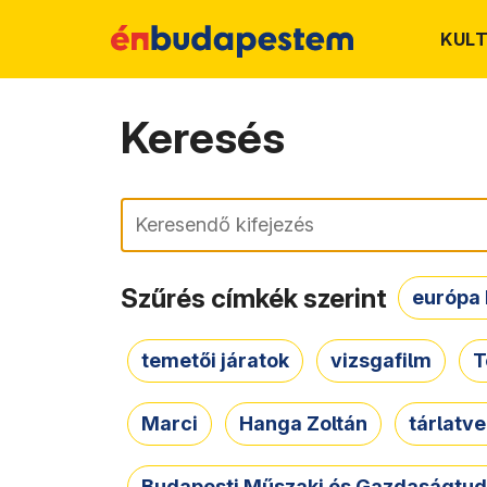
KUL
Keresés
Keresés
Szűrés címkék szerint
európa 
temetői járatok
vizsgafilm
T
Marci
Hanga Zoltán
tárlatv
Budapesti Műszaki és Gazdaságtu