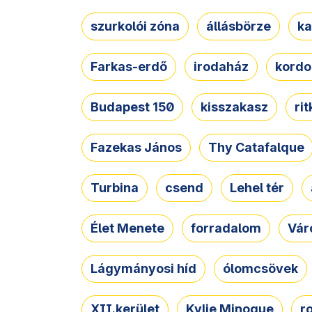
szurkolói zóna
állásbörze
ka
Farkas-erdő
irodaház
kordo
Budapest 150
kisszakasz
ri
Fazekas János
Thy Catafalque
Turbina
csend
Lehel tér
Élet Menete
forradalom
Vár
Lágymányosi híd
ólomcsövek
XII.kerület
Kylie Minogue
r