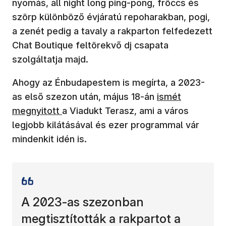
nyomás, all night long ping-pong, fröccs és
szörp különböző évjáratú repoharakban, pogi,
a zenét pedig a tavaly a rakparton felfedezett
Chat Boutique feltörekvő dj csapata
szolgáltatja majd.
Ahogy az Énbudapestem is megírta, a 2023-
(új ablakban nyí
as első szezon után, május 18-án
ismét
megnyitott
a Viadukt Terasz, ami a város
legjobb kilátásával és ezer programmal vár
mindenkit idén is.
A 2023-as szezonban
megtisztították a rakpartot a