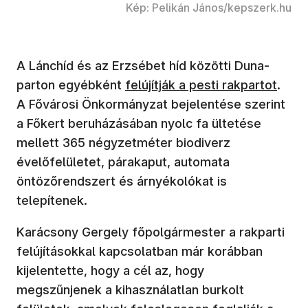
Kép: Pelikán János/kepszerk.hu
A Lánchíd és az Erzsébet híd közötti Duna-
(új ablakban nyílik meg)
parton egyébként
felújítják a pesti rakpartot
.
A Fővárosi Önkormányzat bejelentése szerint
a Főkert beruházásában nyolc fa ültetése
mellett 365 négyzetméter biodiverz
évelőfelületet, párakaput, automata
öntözőrendszert és árnyékolókat is
telepítenek.
Karácsony Gergely főpolgármester a rakparti
felújításokkal kapcsolatban már korábban
kijelentette, hogy a cél az, hogy
megszűnjenek a kihasználatlan burkolt