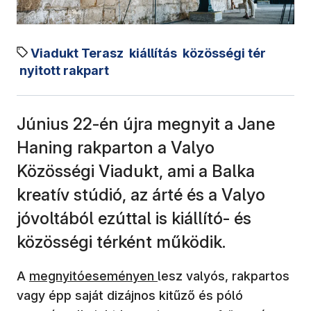
Viadukt Terasz
kiállítás
közösségi tér
nyitott rakpart
Június 22-én újra megnyit a Jane
Haning rakparton a Valyo
Közösségi Viadukt, ami a Balka
kreatív stúdió, az árté és a Valyo
jóvoltából ezúttal is kiállító- és
közösségi térként működik.
(új ablakban nyílik meg)
A
megnyitóeseményen
lesz valyós, rakpartos
vagy épp saját dizájnos kitűző és póló