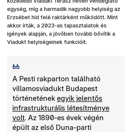
közelebbi Viadukt Terasz néven vendéglátó
egység, míg a harmadik nagyobb helyiség az
Erzsébet híd felé raktárként működött. Mint
akkor írták, a 2023-as tapasztalatok és
igények alapján, a jövőben tovább bővítik a
Viadukt helyiségeinek funkcióit.
A Pesti rakparton található
villamosviadukt Budapest
(új ablakban nyílik me
történetének
egyik jelentős
infrastrukturális létesítménye
volt
. Az 1890-es évek végén
épült az első Duna-parti