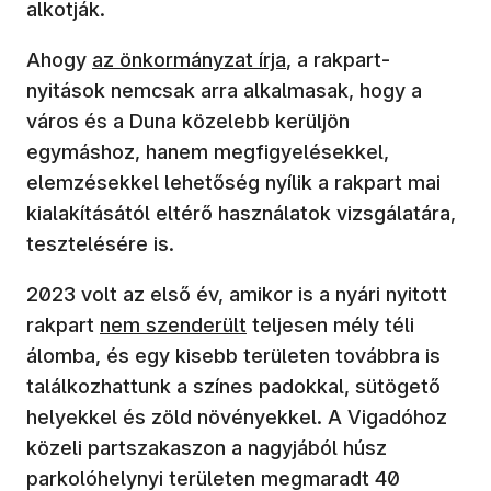
alkotják.
(új ablakban nyílik meg)
Ahogy
az önkormányzat írja
, a rakpart-
nyitások nemcsak arra alkalmasak, hogy a
város és a Duna közelebb kerüljön
egymáshoz, hanem megfigyelésekkel,
elemzésekkel lehetőség nyílik a rakpart mai
kialakításától eltérő használatok vizsgálatára,
tesztelésére is.
2023 volt az első év, amikor is a nyári nyitott
(új ablakban nyílik meg)
rakpart
nem szenderült
teljesen mély téli
álomba, és egy kisebb területen továbbra is
találkozhattunk a színes padokkal, sütögető
helyekkel és zöld növényekkel. A Vigadóhoz
közeli partszakaszon a nagyjából húsz
parkolóhelynyi területen megmaradt 40