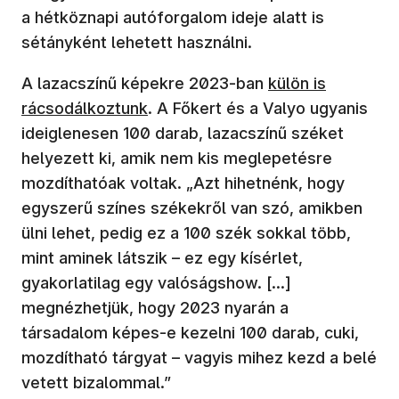
a hétköznapi autóforgalom ideje alatt is
sétányként lehetett használni.
(új ablakban nyíl
A lazacszínű képekre 2023-ban
külön is
rácsodálkoztunk
. A Főkert és a Valyo ugyanis
ideiglenesen 100 darab, lazacszínű széket
helyezett ki, amik nem kis meglepetésre
mozdíthatóak voltak. „Azt hihetnénk, hogy
egyszerű színes székekről van szó, amikben
ülni lehet, pedig ez a 100 szék sokkal több,
mint aminek látszik – ez egy kísérlet,
gyakorlatilag egy valóságshow. [...]
megnézhetjük, hogy 2023 nyarán a
társadalom képes-e kezelni 100 darab, cuki,
mozdítható tárgyat – vagyis mihez kezd a belé
vetett bizalommal.”